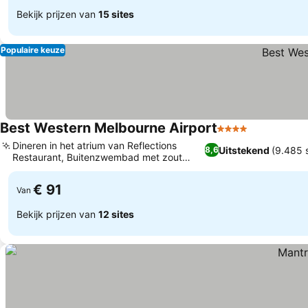
Bekijk prijzen van
15 sites
Populaire keuze
Best Western Melbourne Airport
4 Sterren
Dineren in het atrium van Reflections
Uitstekend
(9.485 
8,6
Restaurant, Buitenzwembad met zout
water en spa
€ 91
Van
Bekijk prijzen van
12 sites