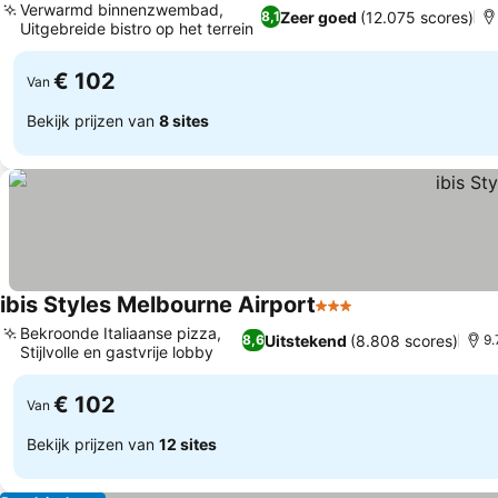
Verwarmd binnenzwembad,
Zeer goed
(12.075 scores)
8,1
Uitgebreide bistro op het terrein
€ 102
Van
Bekijk prijzen van
8 sites
ibis Styles Melbourne Airport
3 Sterren
Bekroonde Italiaanse pizza,
Uitstekend
(8.808 scores)
8,6
9.
Stijlvolle en gastvrije lobby
€ 102
Van
Bekijk prijzen van
12 sites