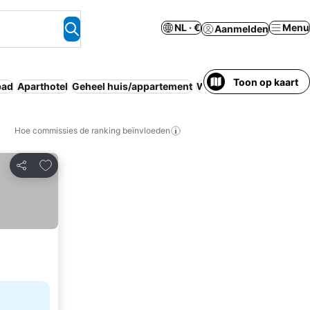
NL · €
Menu
Aanmelden
Toon op kaart
ad
Aparthotel
Geheel huis/appartement
Wifi
Spa
Keuken
Hoe commissies de ranking beïnvloeden
Toevoegen aan favorieten
Delen