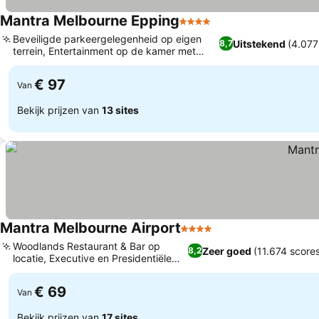
Mantra Melbourne Epping
4 Sterren
Beveiligde parkeergelegenheid op eigen
Uitstekend
(4.077
8,7
terrein, Entertainment op de kamer met
Chromecast
€ 97
Van
Bekijk prijzen van
13 sites
Mantra Melbourne Airport
4 Sterren
Woodlands Restaurant & Bar op
Zeer goed
(11.674 score
8,2
locatie, Executive en Presidentiële
suites
€ 69
Van
Bekijk prijzen van
17 sites