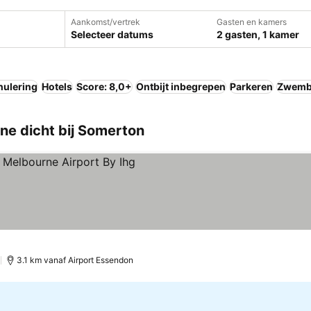
Aankomst/vertrek
Gasten en kamers
Selecteer datums
2 gasten, 1 kamer
nulering
Hotels
Score: 8,0+
Ontbijt inbegrepen
Parkeren
Zwemb
e dicht bij Somerton
)
3.1 km vanaf Airport Essendon