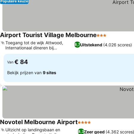
Populaire keuze
Airport Tourist Village Melbourne
3 Sterren
Toegang tot de wijk Attwood,
Uitstekend
(4.026 scores)
8,7
Internationaal dineren bij
Reflections
€ 84
Van
Bekijk prijzen van
9 sites
Novotel Melbourne Airport
4 Sterren
Uitzicht op landingsbaan en
Zeer goed
(4.362 scores
8,3