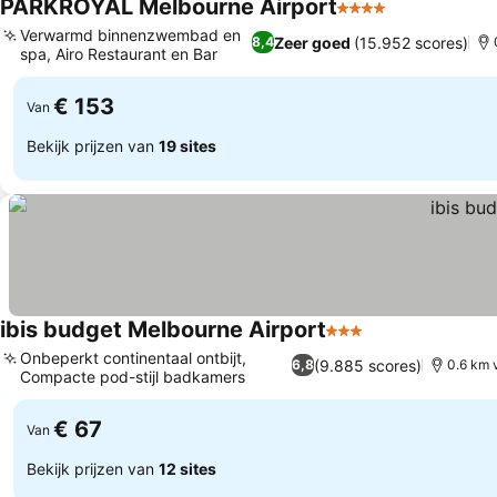
PARKROYAL Melbourne Airport
4 Sterren
Verwarmd binnenzwembad en
Zeer goed
(15.952 scores)
8,4
spa, Airo Restaurant en Bar
€ 153
Van
Bekijk prijzen van
19 sites
ibis budget Melbourne Airport
3 Sterren
Onbeperkt continentaal ontbijt,
(9.885 scores)
6,8
0.6 km 
Compacte pod-stijl badkamers
€ 67
Van
Bekijk prijzen van
12 sites