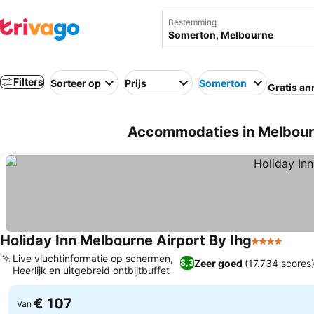
Bestemming
Filters
Sorteer op
Prijs
Somerton
Gratis an
Accommodaties in Melbourn
Holiday Inn Melbourne Airport By Ihg
4 Sterren
Live vluchtinformatie op schermen,
Zeer goed
(17.734 scores
8,3
Heerlijk en uitgebreid ontbijtbuffet
€ 107
Van