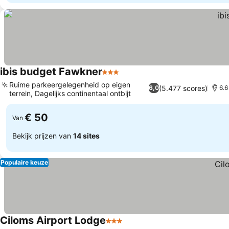
ibis budget Fawkner
3 Sterren
Ruime parkeergelegenheid op eigen
(5.477 scores)
6,0
6.6
terrein, Dagelijks continentaal ontbijt
€ 50
Van
Bekijk prijzen van
14 sites
Populaire keuze
Ciloms Airport Lodge
3 Sterren