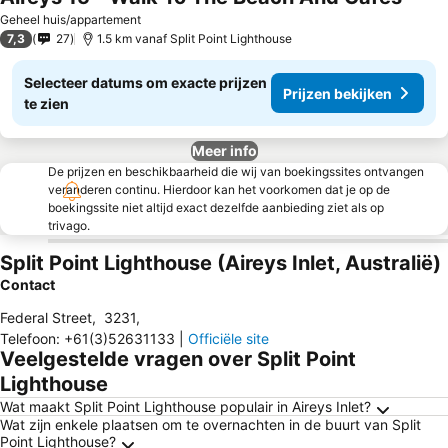
Geheel huis/appartement
7,3
27
1.5 km vanaf Split Point Lighthouse
Selecteer datums om exacte prijzen
Prijzen bekijken
te zien
Meer info
De prijzen en beschikbaarheid die wij van boekingssites ontvangen
veranderen continu. Hierdoor kan het voorkomen dat je op de
boekingssite niet altijd exact dezelfde aanbieding ziet als op
trivago.
Split Point Lighthouse (Aireys Inlet, Australië)
Contact
Federal Street
,
3231
,
Telefoon
:
+61(3)52631133
|
Officiële site
Veelgestelde vragen over Split Point
Lighthouse
Wat maakt Split Point Lighthouse populair in Aireys Inlet?
Wat zijn enkele plaatsen om te overnachten in de buurt van Split
Point Lighthouse?