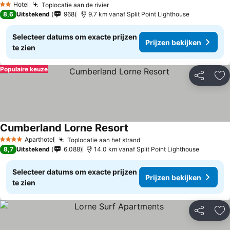
Hotel
Toplocatie aan de rivier
2 Sterren
8,6
Uitstekend
968
9.7 km vanaf Split Point Lighthouse
Selecteer datums om exacte prijzen
Prijzen bekijken
te zien
Populaire keuze
Delen
To
Cumberland Lorne Resort
Aparthotel
Toplocatie aan het strand
4 Sterren
8,7
Uitstekend
6.088
14.0 km vanaf Split Point Lighthouse
Selecteer datums om exacte prijzen
Prijzen bekijken
te zien
Delen
To