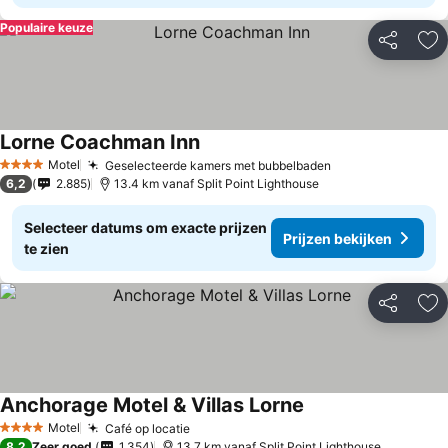
Populaire keuze
Delen
To
Lorne Coachman Inn
Motel
Geselecteerde kamers met bubbelbaden
4 Sterren
6,2
2.885
13.4 km vanaf Split Point Lighthouse
Selecteer datums om exacte prijzen
Prijzen bekijken
te zien
Delen
To
Anchorage Motel & Villas Lorne
Motel
Café op locatie
4 Sterren
8,2
Zeer goed
1.354
13.7 km vanaf Split Point Lighthouse