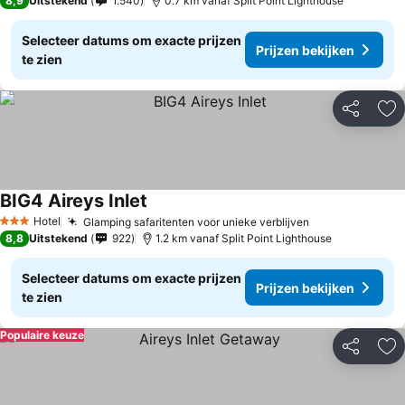
8,9
Uitstekend
1.540
0.7 km vanaf Split Point Lighthouse
Selecteer datums om exacte prijzen
Prijzen bekijken
te zien
Delen
To
BIG4 Aireys Inlet
Hotel
Glamping safaritenten voor unieke verblijven
3 Sterren
8,8
Uitstekend
922
1.2 km vanaf Split Point Lighthouse
Selecteer datums om exacte prijzen
Prijzen bekijken
te zien
Populaire keuze
Delen
To