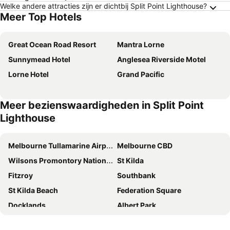
Welke andere attracties zijn er dichtbij Split Point Lighthouse?
Meer Top Hotels
Great Ocean Road Resort
Mantra Lorne
Sunnymead Hotel
Anglesea Riverside Motel
Lorne Hotel
Grand Pacific
Meer bezienswaardigheden in Split Point
Lighthouse
Melbourne Tullamarine Airport
Melbourne CBD
Wilsons Promontory National Park
St Kilda
Fitzroy
Southbank
St Kilda Beach
Federation Square
Docklands
Albert Park
Southern Cross Railway Station
Brunswick