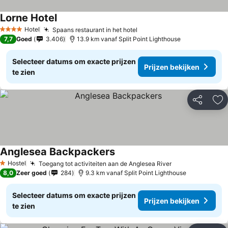
Lorne Hotel
Hotel
Spaans restaurant in het hotel
4 Sterren
7,7
Goed
3.406
13.9 km vanaf Split Point Lighthouse
Selecteer datums om exacte prijzen
Prijzen bekijken
te zien
Delen
To
Anglesea Backpackers
Hostel
Toegang tot activiteiten aan de Anglesea River
1 Sterren
8,0
Zeer goed
284
9.3 km vanaf Split Point Lighthouse
Selecteer datums om exacte prijzen
Prijzen bekijken
te zien