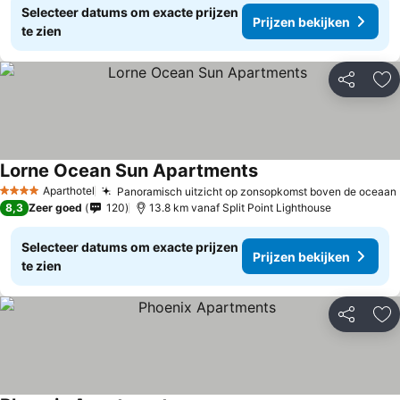
Selecteer datums om exacte prijzen
Prijzen bekijken
te zien
Delen
To
Lorne Ocean Sun Apartments
Aparthotel
Panoramisch uitzicht op zonsopkomst boven de oceaan
4 Sterren
8,3
Zeer goed
120
13.8 km vanaf Split Point Lighthouse
Selecteer datums om exacte prijzen
Prijzen bekijken
te zien
Delen
To