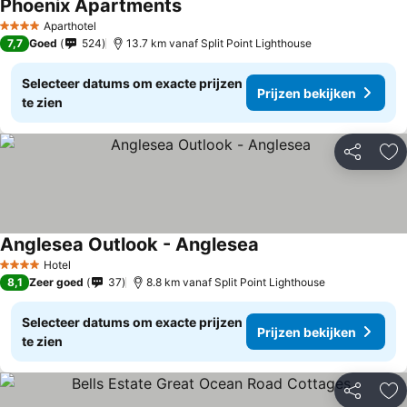
Phoenix Apartments
Aparthotel
4 Sterren
7,7
Goed
524
13.7 km vanaf Split Point Lighthouse
Selecteer datums om exacte prijzen
Prijzen bekijken
te zien
Delen
To
Anglesea Outlook - Anglesea
Hotel
4 Sterren
8,1
Zeer goed
37
8.8 km vanaf Split Point Lighthouse
Selecteer datums om exacte prijzen
Prijzen bekijken
te zien
Delen
To