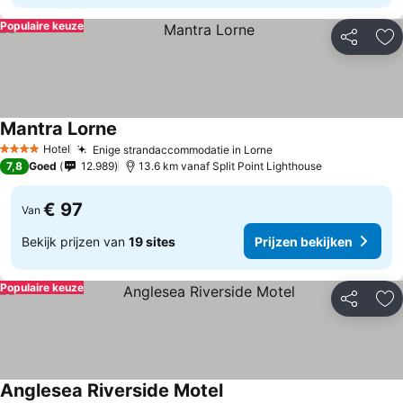
Populaire keuze
Delen
To
Mantra Lorne
Hotel
Enige strandaccommodatie in Lorne
4 Sterren
7,8
Goed
12.989
13.6 km vanaf Split Point Lighthouse
€ 97
Van
Bekijk prijzen van
19 sites
Prijzen bekijken
Populaire keuze
Delen
To
Anglesea Riverside Motel