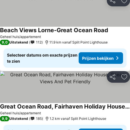
Delen
To
Beach Views Lorne-Great Ocean Road
Geheel huis/appartement
9,0
Uitstekend
112
11.9 km vanaf Split Point Lighthouse
Selecteer datums om exacte prijzen
Prijzen bekijken
te zien
Delen
To
Great Ocean Road, Fairhaven Holiday House, Ocean Views And Pet Friendly
Geheel huis/appartement
9,9
Uitstekend
185
1.2 km vanaf Split Point Lighthouse