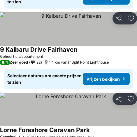
te zien
Delen
To
9 Kalbaru Drive Fairhaven
Geheel huis/appartement
8,4
Zeer goed
22
1.4 km vanaf Split Point Lighthouse
Selecteer datums om exacte prijzen
Prijzen bekijken
te zien
Delen
To
Lorne Foreshore Caravan Park
Camping