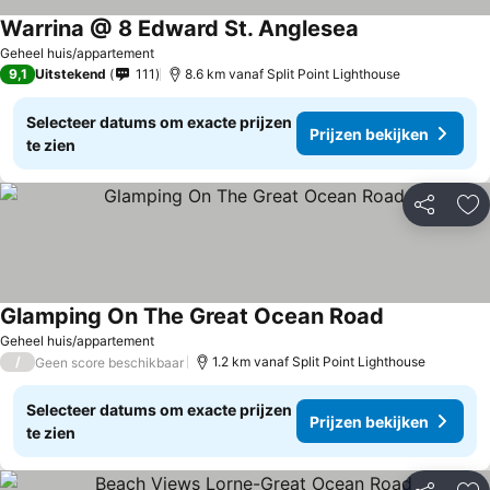
Warrina @ 8 Edward St. Anglesea
Geheel huis/appartement
9,1
Uitstekend
111
8.6 km vanaf Split Point Lighthouse
Selecteer datums om exacte prijzen
Prijzen bekijken
te zien
Delen
To
Glamping On The Great Ocean Road
Geheel huis/appartement
/
1.2 km vanaf Split Point Lighthouse
Geen score beschikbaar
Selecteer datums om exacte prijzen
Prijzen bekijken
te zien