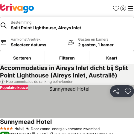
Favorieten
Aanmel
Me
Bestemming
Split Point Lighthouse, Aireys Inlet
Aankomst/vertrek
Gasten en kamers
Selecteer datums
2 gasten, 1 kamer
Sorteren
Filteren
Kaart
Accommodaties in Aireys Inlet dicht bij Split
Point Lighthouse (Aireys Inlet, Australië)
Hoe commissies de ranking beïnvloeden
Populaire keuze
Delen
To
Sunnymead Hotel
Hotel
Door zonne-energie verwarmd zwembad
4 Sterren