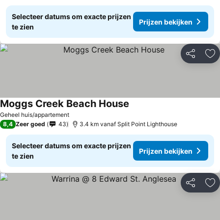
Selecteer datums om exacte prijzen
Prijzen bekijken
te zien
Delen
To
Moggs Creek Beach House
Geheel huis/appartement
8,4
Zeer goed
43
3.4 km vanaf Split Point Lighthouse
Selecteer datums om exacte prijzen
Prijzen bekijken
te zien
Delen
To