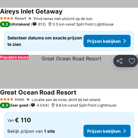
Aireys Inlet Getaway
Resort
Privé terras met uitzicht op de tuin
4 Sterren
9,3
Uitstekend
612
0.5 km vanaf Split Point Lighthouse
Selecteer datums om exacte prijzen
Prijzen bekijken
te zien
Populaire keuze
Delen
To
Great Ocean Road Resort
Hotel
Locatie aan de rivier, dicht bij het strand
4 Sterren
8,3
Zeer goed
4.044
9.8 km vanaf Split Point Lighthouse
€ 110
Van
Bekijk prijzen van
1 site
Prijzen bekijken