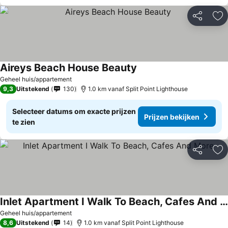
Delen
To
Aireys Beach House Beauty
Geheel huis/appartement
9,3
Uitstekend
130
1.0 km vanaf Split Point Lighthouse
Selecteer datums om exacte prijzen
Prijzen bekijken
te zien
Delen
To
Inlet Apartment I Walk To Beach, Cafes And More
Geheel huis/appartement
8,6
Uitstekend
14
1.0 km vanaf Split Point Lighthouse