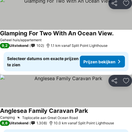
Delen
To
Glamping For Two With An Ocean View.
Geheel huis/appartement
9,2
Uitstekend
102
1.1 km vanaf Split Point Lighthouse
Selecteer datums om exacte prijzen
Prijzen bekijken
te zien
Delen
To
Anglesea Family Caravan Park
Camping
Toplocatie aan Great Ocean Road
8,6
Uitstekend
1.308
10.0 km vanaf Split Point Lighthouse