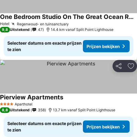
One Bedroom Studio On The Great Ocean Road
Hotel
Regenwoud- en tuinsanctuary
9,8
Uitstekend
47
14.4 km vanaf Split Point Lighthouse
Selecteer datums om exacte prijzen
Prijzen bekijken
te zien
Delen
To
Pierview Apartments
Aparthotel
4 Sterren
8,8
Uitstekend
358
13.7 km vanaf Split Point Lighthouse
Selecteer datums om exacte prijzen
Prijzen bekijken
te zien