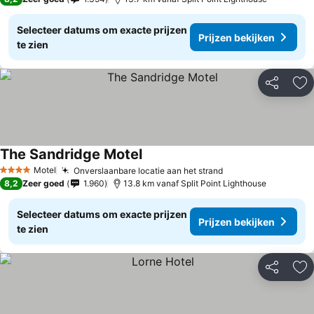
Selecteer datums om exacte prijzen
Prijzen bekijken
te zien
Delen
To
The Sandridge Motel
Motel
Onverslaanbare locatie aan het strand
4 Sterren
8,2
Zeer goed
1.960
13.8 km vanaf Split Point Lighthouse
Selecteer datums om exacte prijzen
Prijzen bekijken
te zien
Delen
To