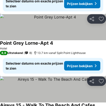
Selecteer datums om exacte prijzen
Prijzen bekijken
te zien
Delen
To
Point Grey Lorne-Apt 4
Hotel
8,8
Uitstekend
8
13.7 km vanaf Split Point Lighthouse
Selecteer datums om exacte prijzen
Prijzen bekijken
te zien
Delen
To
Aireys 15 - Walk To The Beach And Cafes