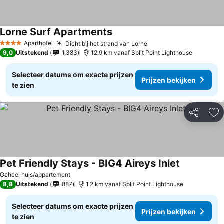
Lorne Surf Apartments
Aparthotel
Dicht bij het strand van Lorne
4 Sterren
9,0
Uitstekend
1.383
12.9 km vanaf Split Point Lighthouse
Selecteer datums om exacte prijzen
Prijzen bekijken
te zien
Delen
To
Pet Friendly Stays - BIG4 Aireys Inlet
Geheel huis/appartement
8,8
Uitstekend
887
1.2 km vanaf Split Point Lighthouse
Selecteer datums om exacte prijzen
Prijzen bekijken
te zien