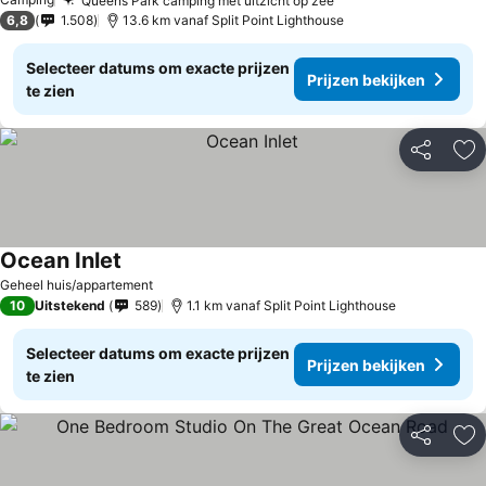
Queens Park camping met uitzicht op zee
6,8
1.508
13.6 km vanaf Split Point Lighthouse
Selecteer datums om exacte prijzen
Prijzen bekijken
te zien
Delen
To
Ocean Inlet
Geheel huis/appartement
10
Uitstekend
589
1.1 km vanaf Split Point Lighthouse
Selecteer datums om exacte prijzen
Prijzen bekijken
te zien
Delen
To