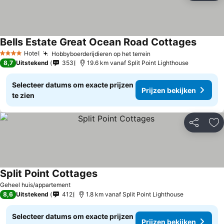
Bells Estate Great Ocean Road Cottages
Hotel
Hobbyboerderijdieren op het terrein
4 Sterren
8,7
Uitstekend
353
19.6 km vanaf Split Point Lighthouse
Selecteer datums om exacte prijzen
Prijzen bekijken
te zien
Delen
To
Split Point Cottages
Geheel huis/appartement
8,6
Uitstekend
412
1.8 km vanaf Split Point Lighthouse
Selecteer datums om exacte prijzen
Prijzen bekijken