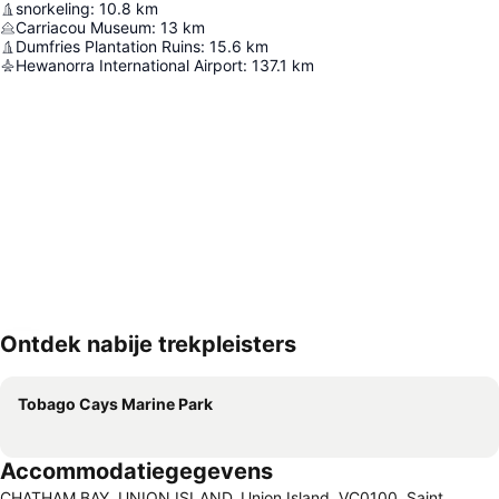
snorkeling
:
10.8
km
Carriacou Museum
:
13
km
Dumfries Plantation Ruins
:
15.6
km
Hewanorra International Airport
:
137.1
km
Ontdek nabije trekpleisters
Kaart uitvouwen
Tobago Cays Marine Park
Accommodatiegegevens
CHATHAM BAY, UNION ISLAND, Union Island, VC0100, Saint