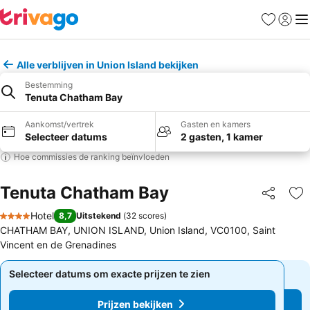
Favorieten
Aanmel
Me
Alle verblijven in Union Island bekijken
Bestemming
Tenuta Chatham Bay
Aankomst/vertrek
Gasten en kamers
Selecteer datums
2 gasten, 1 kamer
Hoe commissies de ranking beïnvloeden
Tenuta Chatham Bay
Delen
To
Hotel
8,7
Uitstekend
(
32 scores
)
4 Sterren
CHATHAM BAY, UNION ISLAND, Union Island, VC0100, Saint
Vincent en de Grenadines
Selecteer datums om exacte prijzen te zien
Selecteer datums om exacte prijzen te zien
Prijzen bekijken
Prijzen bekijken