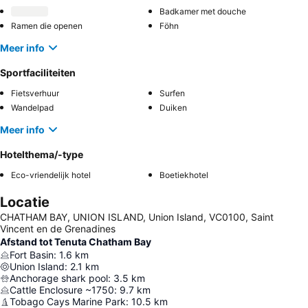
Badkamer met douche
Ramen die openen
Föhn
Meer info
Sportfaciliteiten
Fietsverhuur
Surfen
Wandelpad
Duiken
Meer info
Hotelthema/-type
Eco-vriendelijk hotel
Boetiekhotel
Locatie
CHATHAM BAY, UNION ISLAND, Union Island, VC0100, Saint
Vincent en de Grenadines
Afstand tot Tenuta Chatham Bay
Fort Basin
:
1.6
km
Union Island
:
2.1
km
Anchorage shark pool
:
3.5
km
Cattle Enclosure ~1750
:
9.7
km
Tobago Cays Marine Park
:
10.5
km