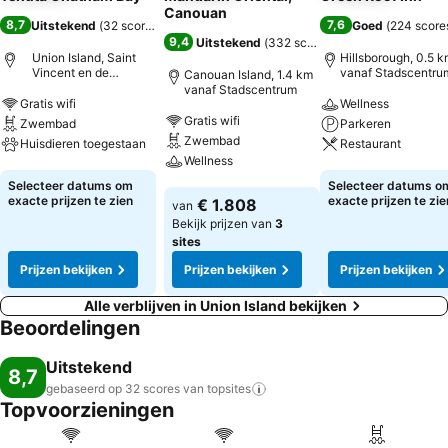
Canouan
8,7
7,6
Uitstekend
(
32 scores
)
Goed
(
224 score
9,4
Uitstekend
(
332 scores
)
Union Island, Saint
Hillsborough, 0.5 
Vincent en de
vanaf Stadscentru
Canouan Island, 1.4 km
Grenadines
vanaf Stadscentrum
Gratis wifi
Wellness
Gratis wifi
Zwembad
Parkeren
Zwembad
Huisdieren toegestaan
Restaurant
Wellness
Prijzen bekijken
Prijzen bekijken
Selecteer datums om
Selecteer datums o
Prijzen bekijken
exacte prijzen te zien
exacte prijzen te zie
€ 1.808
van
Bekijk prijzen van
3
sites
Prijzen bekijken
Prijzen bekijken
Prijzen bekijken
Alle verblijven in Union Island bekijken
Beoordelingen
Uitstekend
8,7
gebaseerd op 32 scores van
topsites
Topvoorzieningen