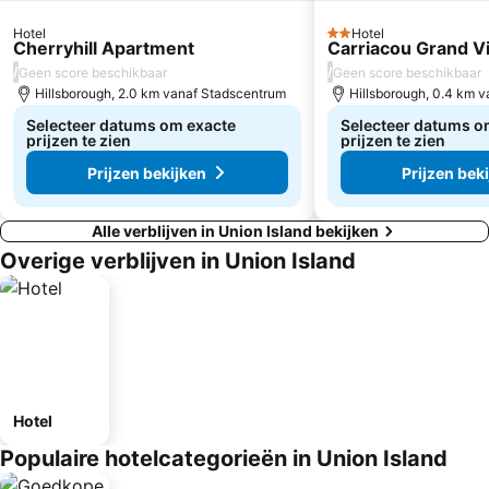
Hotel
Hotel
2 Sterren
Cherryhill Apartment
Carriacou Grand V
/
/
Geen score beschikbaar
Geen score beschikbaar
Hillsborough, 2.0 km vanaf Stadscentrum
Hillsborough, 0.4 km 
Selecteer datums om exacte
Selecteer datums o
prijzen te zien
prijzen te zien
Prijzen bekijken
Prijzen bek
Alle verblijven in Union Island bekijken
Overige verblijven in Union Island
Hotel
Populaire hotelcategorieën in Union Island