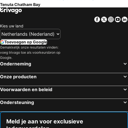
Tenuta Chatham Bay
Facebook
Twitter
Insta
Yo
Kies uw land
Toevoegen op Google
Gemakkelijk onze resultaten vinden:
voeg trivago toe als voorkeursbron op
Google.
Onderneming
Onze producten
Voorwaarden en beleid
Ondersteuning
Meld je aan voor exclusieve