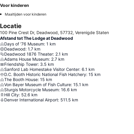
Voor kinderen
Maaltijden voor kinderen
Locatie
100 Pine Crest Dr, Deadwood, 57732, Verenigde Staten
Afstand tot The Lodge at Deadwood
Days of '76 Museum
:
1
km
Deadwood
:
1.7
km
Deadwood 1876 Theater
:
2.1
km
Adams House Museum
:
2.7
km
Friendship Tower
:
3.5
km
Sanford Lab Homestake Visitor Center
:
6.1
km
D.C. Booth Historic National Fish Hatchery
:
15
km
The Booth House
:
15
km
Von Bayer Museum of Fish Culture
:
15.1
km
Sturgis Motorcycle Museum
:
16.6
km
Hill City
:
52.6
km
Denver International Airport
:
511.5
km