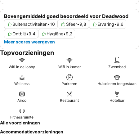
Bovengemiddeld goed beoordeeld voor Deadwood
Buitenactiviteiten
•
10
Sfeer
•
9,8
Ervaring
•
9,6
Ontbijt
•
9,4
Hygiëne
•
9,2
Meer scores weergeven
Topvoorzieningen
Wifi in de lobby
Wifi in kamer
Zwembad
Wellness
Parkeren
Huisdieren toegestaan
Airco
Restaurant
Hotelbar
Fitnessruimte
Alle voorzieningen
Accommodatievoorzieningen