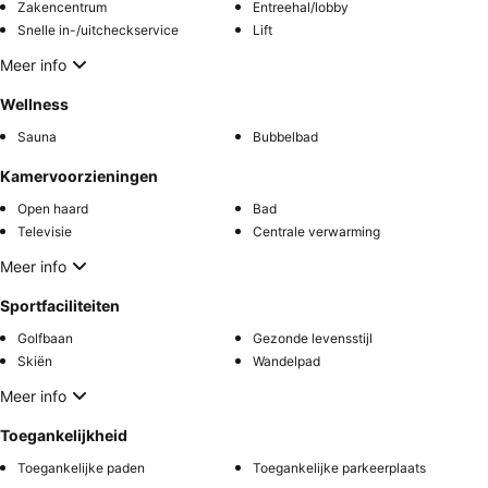
Zakencentrum
Entreehal/lobby
Snelle in-/uitcheckservice
Lift
Meer info
Wellness
Sauna
Bubbelbad
Kamervoorzieningen
Open haard
Bad
Televisie
Centrale verwarming
Meer info
Sportfaciliteiten
Golfbaan
Gezonde levensstijl
Skiёn
Wandelpad
Meer info
Toegankelijkheid
Toegankelijke paden
Toegankelijke parkeerplaats