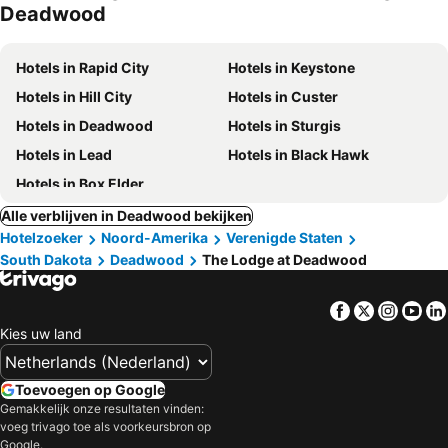
Deadwood
Hotels in Rapid City
Hotels in Keystone
Hotels in Hill City
Hotels in Custer
Hotels in Deadwood
Hotels in Sturgis
Hotels in Lead
Hotels in Black Hawk
Hotels in Box Elder
Alle verblijven in Deadwood bekijken
Hotelzoeker
Noord-Amerika
Verenigde Staten
South Dakota
Deadwood
The Lodge at Deadwood
Facebook
Twitter
Insta
Yo
Kies uw land
Toevoegen op Google
Gemakkelijk onze resultaten vinden:
voeg trivago toe als voorkeursbron op
Google.