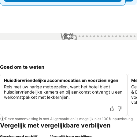
1 / 46
Goed om te weten
Huisdiervriendelijke accommodaties en voorzieningen
Me
Reis met uw harige metgezellen, want het hotel biedt
Ge
huisdiervriendelijke kamers en bij aankomst ontvangt u een
& 
welkomstpakket met lekkernijen.
vo
vol
Deze samenvatting is met AI gemaakt en is mogelijk niet 100% nauwkeurig.
Vergelijk met vergelijkbare verblijven
Geselecteerd verblijf
Vergelijkbare verblijven