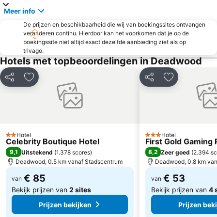
Meer info
De prijzen en beschikbaarheid die wij van boekingssites ontvangen
veranderen continu. Hierdoor kan het voorkomen dat je op de
boekingssite niet altijd exact dezelfde aanbieding ziet als op
trivago.
Hotels met topbeoordelingen in Deadwood
Delen
Toevoegen aan favorieten
Delen
Toevoegen aa
Hotel
Hotel
2 Sterren
3 Sterren
Celebrity Boutique Hotel
First Gold Gaming 
9,1
8,2
Uitstekend
(
1.378 scores
)
Zeer goed
(
2.394 sc
Deadwood, 0.5 km vanaf Stadscentrum
Deadwood, 0.8 km van
€ 85
€ 53
van
van
Bekijk prijzen van
2 sites
Bekijk prijzen van
4 
Prijzen bekijken
Prijzen bek