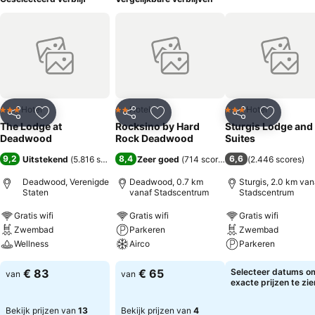
Hotel
Hotel
Hotel
3 Sterren
2 Sterren
3 Sterren
Delen
Toevoegen aan favorieten
Delen
Toevoegen aan favorieten
Delen
Toevoege
The Lodge at
Rocksino by Hard
Sturgis Lodge and
Deadwood
Rock Deadwood
Suites
9,2
8,4
6,6
Uitstekend
(
5.816 scores
)
Zeer goed
(
714 scores
)
(
2.446 scores
)
Deadwood, Verenigde
Deadwood, 0.7 km
Sturgis, 2.0 km van
Staten
vanaf Stadscentrum
Stadscentrum
Gratis wifi
Gratis wifi
Gratis wifi
Zwembad
Parkeren
Zwembad
Wellness
Airco
Parkeren
€ 83
€ 65
Selecteer datums o
van
van
exacte prijzen te zie
Bekijk prijzen van
13
Bekijk prijzen van
4