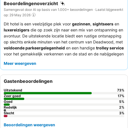
Beoordelingenoverzicht
Samengevat door AI op basis van 1.000+ beoordelingen · Laatst bijgewerkt
op: 29 May 2026
Dit hotel is een veelzijdige plek voor
gezinnen
,
sightseers
en
luxereizigers
die op zoek zijn naar een mix van ontspanning en
avontuur. De uitstekende locatie biedt een rustige ontsnapping
op slechts enkele minuten van het centrum van Deadwood, met
voldoende parkeergelegenheid
en een handige
trolley service
voor het gemakkelijk verkennen van de stad en de nabijgelegen
Black Hills. Het uitgestrekte
binnenzwembad
met een
Meer weergeven
hindernisbaan is een grote trekpleister voor gezinnen, terwijl het
goed ingedeelde casino entertainment biedt voor volwassenen.
Gasten prijzen consequent het vriendelijke en behulpzame
Gastenbeoordelingen
personeel, en de eetgelegenheden ter plaatse, met name
Oggie's, krijgen hoge cijfers voor kwaliteit en variatie. Voor een
Uitstekend
73
%
echt ontspannen verblijf kunt u overwegen een kamer met een
Zeer goed
17
%
balkon
Goed
te boeken voor een schilderachtig uitzicht.
5
%
Redelijk
2
%
Slecht
3
%
Beoordelingen weergeven