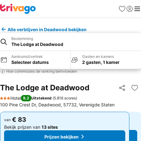
Favorieten
Aanmel
Me
Alle verblijven in Deadwood bekijken
Bestemming
The Lodge at Deadwood
Aankomst/vertrek
Gasten en kamers
Selecteer datums
2 gasten, 1 kamer
Hoe commissies de ranking beïnvloeden
The Lodge at Deadwood
Delen
To
Hotel
9,2
Uitstekend
(
5.816 scores
)
3 Sterren
100 Pine Crest Dr, Deadwood, 57732, Verenigde Staten
€ 83
€ 83
van
van
Bekijk prijzen van
13 sites
Bekijk prijzen van
13 sites
Prijzen bekijken
Prijzen bekijken