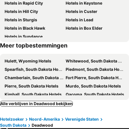
Hotels in Rapid City
Hotels in Keystone
Hotels in Hill City
Hotels in Custer
Hotels in Sturgis
Hotels in Lead
Hotels in Black Hawk
Hotels in Box Elder
Hotels in Sundance
Meer topbestemmingen
Hulett, Wyoming Hotels
Whitewood, South Dakota Hotels
Spearfish, South Dakota Hotels
Piedmont, South Dakota Hotels
Chamberlain, South Dakota Hotels
Fort Pierre, South Dakota Hotels
Pierre, South Dakota Hotels
Murdo, South Dakota Hotels
Kimball, South Dakota Hotels
Oacoma, South Dakota Hotels
New York, New York Hotels
Las Vegas, Nevada Hotels
Alle verblijven in Deadwood bekijken
Miami Beach, Florida Hotels
Orlando, Florida Hotels
Hotelzoeker
Noord-Amerika
Verenigde Staten
Miami, Florida Hotels
San Francisco, Californië Hotels
South Dakota
Deadwood
Los Angeles, Californië Hotels
Honolulu, Hawaii Hotels