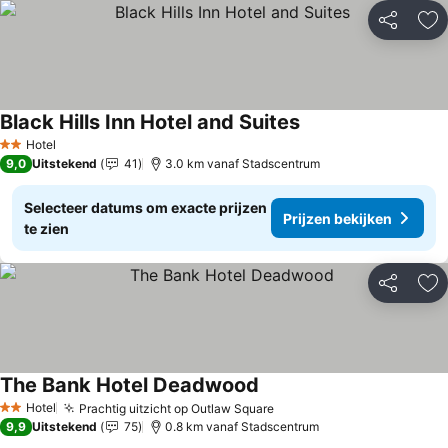
Delen
To
Black Hills Inn Hotel and Suites
Prijzen bekijken
Hotel
2 Sterren
9,0
Uitstekend
41
3.0 km vanaf Stadscentrum
Selecteer datums om exacte prijzen
Prijzen bekijken
te zien
Delen
To
The Bank Hotel Deadwood
Prijzen bekijken
Hotel
Prachtig uitzicht op Outlaw Square
Prijzen bekijken
2 Sterren
9,9
Uitstekend
75
0.8 km vanaf Stadscentrum