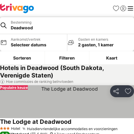
Favorieten
Aanmel
Me
Bestemming
Deadwood
Aankomst/vertrek
Gasten en kamers
Selecteer datums
2 gasten, 1 kamer
Sorteren
Filteren
Kaart
Hotels in Deadwood (South Dakota,
Verenigde Staten)
Hoe commissies de ranking beïnvloeden
Populaire keuze
Delen
To
The Lodge at Deadwood
Prijzen bekijken
Hotel
Huisdiervriendelijke accommodaties en voorzieningen
Prijzen
3 Sterren