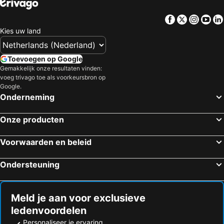
Boston, Massachusetts Hotels
Facebook
Twitter
Insta
Yo
Kies uw land
Toevoegen op Google
Gemakkelijk onze resultaten vinden:
voeg trivago toe als voorkeursbron op
Google.
Onderneming
Onze producten
Voorwaarden en beleid
Ondersteuning
Meld je aan voor exclusieve
ledenvoordelen
Personaliseer je ervaring