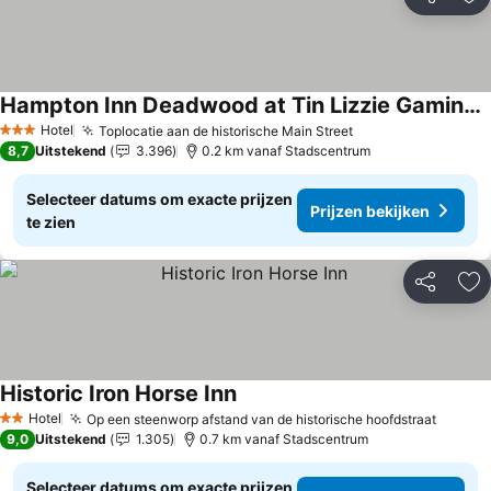
Delen
To
Hampton Inn Deadwood at Tin Lizzie Gaming Resort
Prijzen bekijken
Hotel
Toplocatie aan de historische Main Street
Prijzen bekijken
3 Sterren
8,7
Uitstekend
3.396
0.2 km vanaf Stadscentrum
Selecteer datums om exacte prijzen
Prijzen bekijken
te zien
Delen
To
Historic Iron Horse Inn
Prijzen bekijken
Hotel
Op een steenworp afstand van de historische hoofdstraat
Prijze
2 Sterren
9,0
Uitstekend
1.305
0.7 km vanaf Stadscentrum
Selecteer datums om exacte prijzen