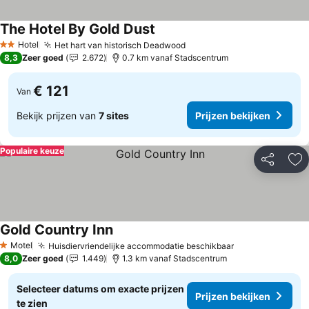
The Hotel By Gold Dust
Prijzen bekijken
Hotel
Het hart van historisch Deadwood
Prijzen bekijken
2 Sterren
8,3
Zeer goed
2.672
0.7 km vanaf Stadscentrum
€ 121
Van
Bekijk prijzen van
7 sites
Prijzen bekijken
Populaire keuze
Delen
To
Gold Country Inn
Prijzen bekijken
Motel
Huisdiervriendelijke accommodatie beschikbaar
Prijzen bekijk
1 Sterren
8,0
Zeer goed
1.449
1.3 km vanaf Stadscentrum
Selecteer datums om exacte prijzen
Prijzen bekijken
te zien