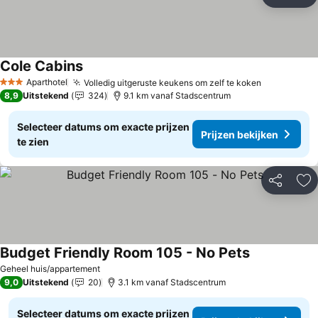
Delen
To
Cole Cabins
Prijzen bekijken
Aparthotel
Volledig uitgeruste keukens om zelf te koken
Prijzen be
3 Sterren
8,9
Uitstekend
324
9.1 km vanaf Stadscentrum
Selecteer datums om exacte prijzen
Prijzen bekijken
te zien
Delen
To
Budget Friendly Room 105 - No Pets
Prijzen bekij
Geheel huis/appartement
9,0
Uitstekend
20
3.1 km vanaf Stadscentrum
Selecteer datums om exacte prijzen