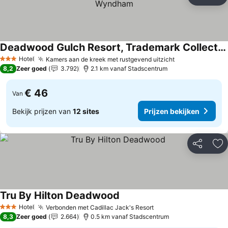
Delen
To
Deadwood Gulch Resort, Trademark Collection by Wyndham
Prijzen bekijken
Hotel
Kamers aan de kreek met rustgevend uitzicht
Prijzen bekijk
3 Sterren
8,2
Zeer goed
3.792
2.1 km vanaf Stadscentrum
€ 46
Van
Bekijk prijzen van
12 sites
Prijzen bekijken
Delen
To
Tru By Hilton Deadwood
Prijzen bekijken
Hotel
Verbonden met Cadillac Jack's Resort
Prijzen bekijken
3 Sterren
8,3
Zeer goed
2.664
0.5 km vanaf Stadscentrum