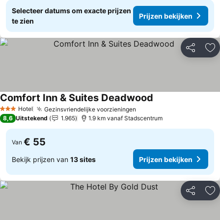
Selecteer datums om exacte prijzen
Prijzen bekijken
te zien
Delen
To
Comfort Inn & Suites Deadwood
Prijzen bekijken
Hotel
Gezinsvriendelijke voorzieningen
Prijzen bekijken
3 Sterren
8,6
Uitstekend
1.965
1.9 km vanaf Stadscentrum
€ 55
Van
Bekijk prijzen van
13 sites
Prijzen bekijken
Delen
To