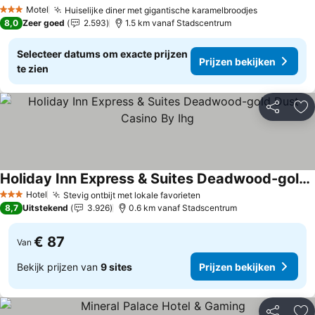
Prijzen bek
Motel
Huiselijke diner met gigantische karamelbroodjes
Prijzen bek
3 Sterren
8,0
Zeer goed
2.593
1.5 km vanaf Stadscentrum
Selecteer datums om exacte prijzen
Prijzen bekijken
te zien
Delen
To
Holiday Inn Express & Suites Deadwood-gold Dust Casino By Ihg
Prijzen bekijken
Hotel
Stevig ontbijt met lokale favorieten
Prijzen bekijken
3 Sterren
8,7
Uitstekend
3.926
0.6 km vanaf Stadscentrum
€ 87
Van
Bekijk prijzen van
9 sites
Prijzen bekijken