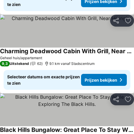
Prijzen bekijken
te zien
Delen
To
Charming Deadwood Cabin With Grill, Near Hiking!
Prijzen bekijken
Geheel huis/appartement
9,3
Uitstekend
62
9.1 km vanaf Stadscentrum
Selecteer datums om exacte prijzen
Prijzen bekijken
te zien
Delen
To
Black Hills Bungalow: Great Place To Stay While Exploring The Black Hills.