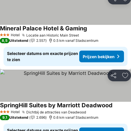
Delen
To
Mineral Palace Hotel & Gaming
Prijzen bekijken
Hotel
Locatie aan Historic Main Street
Prijzen bekijken
3 Sterren
8,5
Uitstekend
2.557
0.5 km vanaf Stadscentrum
Selecteer datums om exacte prijzen
Prijzen bekijken
te zien
Delen
To
SpringHill Suites by Marriott Deadwood
Prijzen 
Hotel
Dichtbij de attracties van Deadwood
Prijzen bekijken
3 Sterren
9,1
Uitstekend
2.696
0.6 km vanaf Stadscentrum
Selecteer datums om exacte prijzen