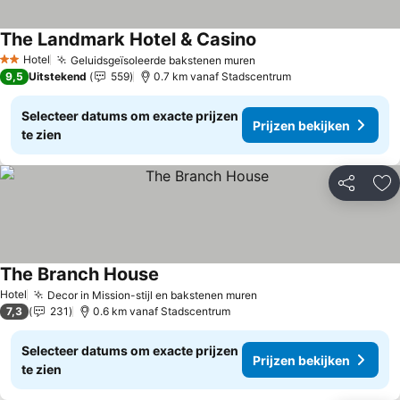
The Landmark Hotel & Casino
Prijzen bekijken
Hotel
Geluidsgeïsoleerde bakstenen muren
Prijzen bekijken
2 Sterren
9,5
Uitstekend
559
0.7 km vanaf Stadscentrum
Selecteer datums om exacte prijzen
Prijzen bekijken
te zien
Delen
To
The Branch House
Prijzen bekijken
Hotel
Decor in Mission-stijl en bakstenen muren
Prijzen bekijken
7,3
231
0.6 km vanaf Stadscentrum
Selecteer datums om exacte prijzen
Prijzen bekijken
te zien