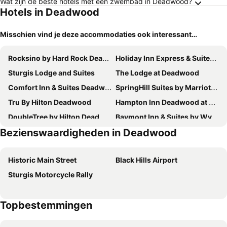
Wat zijn de beste hotels met een zwembad in Deadwood?
Hotels in Deadwood
Misschien vind je deze accommodaties ook interessant…
Rocksino by Hard Rock Deadwood
Holiday Inn Express & Suites Deadwood-gold Dust Casino By Ihg
Sturgis Lodge and Suites
The Lodge at Deadwood
Comfort Inn & Suites Deadwood
SpringHill Suites by Marriott Deadwood
Tru By Hilton Deadwood
Hampton Inn Deadwood at Tin Lizzie Gaming Resort
DoubleTree by Hilton Deadwood at Cadillac Jack's
Baymont Inn & Suites by Wyndham Sturgis
Bezienswaardigheden in Deadwood
Historic Franklin Hotel
First Gold Gaming Resort
Travelodge Inn & Suites by Wyndham Deadwood
Historic Iron Horse Inn
Historic Main Street
Black Hills Airport
Four Points by Sheraton Deadwood
Cedar Wood Inn
Sturgis Motorcycle Rally
Historic Bullock Hotel
The Branch House
Black Hills Inn Hotel and Suites
Blackstone Lodge and Suites
Topbestemmingen
Iron Horse Inn
Days Inn by Wyndham Sturgis