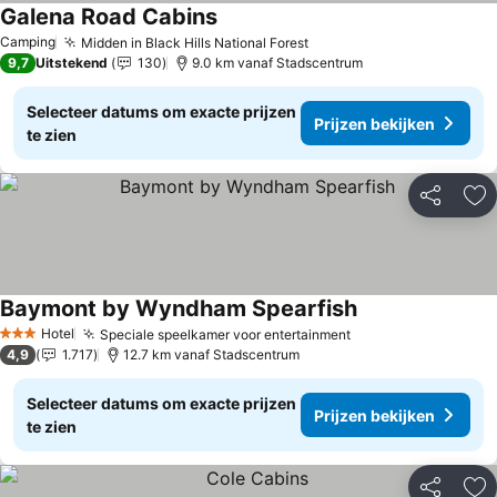
Galena Road Cabins
Prijzen bekijken
Camping
Midden in Black Hills National Forest
Prijzen bekijken
9,7
Uitstekend
130
9.0 km vanaf Stadscentrum
Selecteer datums om exacte prijzen
Prijzen bekijken
te zien
Delen
To
Baymont by Wyndham Spearfish
Prijzen bekijken
Hotel
Speciale speelkamer voor entertainment
Prijzen bekijken
3 Sterren
4,9
1.717
12.7 km vanaf Stadscentrum
Selecteer datums om exacte prijzen
Prijzen bekijken
te zien