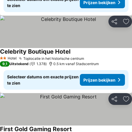
Prijzen bekijken
te zien
Delen
To
Celebrity Boutique Hotel
Prijzen bekijken
Hotel
Toplocatie in het historische centrum
Prijzen bekijken
2 Sterren
9,1
Uitstekend
1.378
0.5 km vanaf Stadscentrum
Selecteer datums om exacte prijzen
Prijzen bekijken
te zien
Delen
To
First Gold Gaming Resort