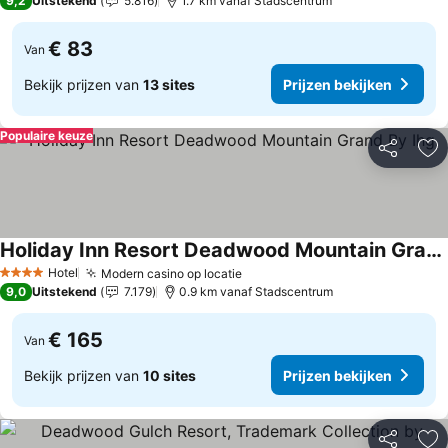
9,2
Uitstekend
5.816
1.7 km vanaf Stadscentrum
€ 83
Van
Bekijk prijzen van
13 sites
Prijzen bekijken
Populaire keuze
Delen
To
Holiday Inn Resort Deadwood Mountain Grand By Ihg
Prijzen bekijken
Hotel
Modern casino op locatie
Prijzen bekijken
4 Sterren
9,0
Uitstekend
7.179
0.9 km vanaf Stadscentrum
€ 165
Van
Bekijk prijzen van
10 sites
Prijzen bekijken