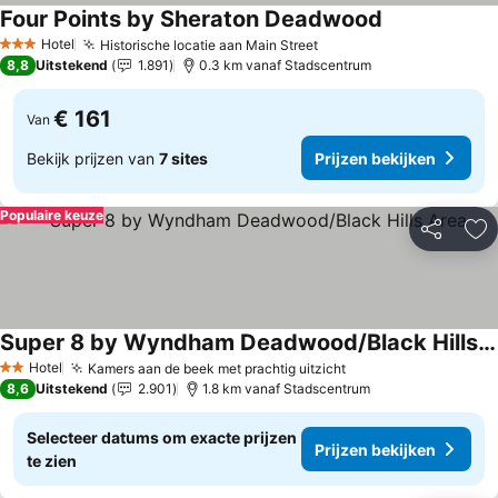
Four Points by Sheraton Deadwood
Prijzen bekijk
Hotel
Historische locatie aan Main Street
Prijzen bekijken
3 Sterren
8,8
Uitstekend
1.891
0.3 km vanaf Stadscentrum
€ 161
Van
Bekijk prijzen van
7 sites
Prijzen bekijken
Populaire keuze
Delen
To
Super 8 by Wyndham Deadwood/Black Hills Area
Prijzen bekijken
Hotel
Kamers aan de beek met prachtig uitzicht
Prijzen bekijken
2 Sterren
8,6
Uitstekend
2.901
1.8 km vanaf Stadscentrum
Selecteer datums om exacte prijzen
Prijzen bekijken
te zien