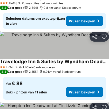
Prijzen bekijken
Hotel
Ruime suites met woonruimtes
Prijzen bekijken
3 Sterren
8,2
Zeer goed
2.394
0.8 km vanaf Stadscentrum
Selecteer datums om exacte prijzen
Prijzen bekijken
te zien
Delen
To
Travelodge Inn & Suites by Wyndham Deadwood
Prijzen bekijken
Hotel
Gold Club Card-voordelen
Prijzen bekijken
2 Sterren
8,3
Zeer goed
2.858
0.9 km vanaf Stadscentrum
€ 88
Van
Bekijk prijzen van
11 sites
Prijzen bekijken