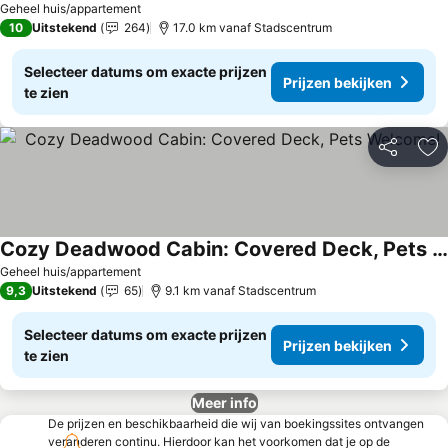
Prijzen bekijken
Geheel huis/appartement
10
Uitstekend
264
17.0 km vanaf Stadscentrum
Selecteer datums om exacte prijzen
Prijzen bekijken
te zien
Delen
To
Cozy Deadwood Cabin: Covered Deck, Pets Welcome!
Prijzen bekijken
Geheel huis/appartement
9,3
Uitstekend
65
9.1 km vanaf Stadscentrum
Selecteer datums om exacte prijzen
Prijzen bekijken
te zien
Meer info
De prijzen en beschikbaarheid die wij van boekingssites ontvangen
veranderen continu. Hierdoor kan het voorkomen dat je op de