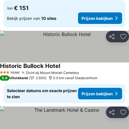
€ 151
Van
Bekijk prijzen van
10 sites
Prijzen bekijken
Delen
To
Historic Bullock Hotel
Prijzen bekijken
Hotel
Dicht bij Mount Moriah Cemetery
Prijzen bekijken
3 Sterren
8,6
Uitstekend
2.930
0.5 km vanaf Stadscentrum
Selecteer datums om exacte prijzen
Prijzen bekijken
te zien
Delen
To