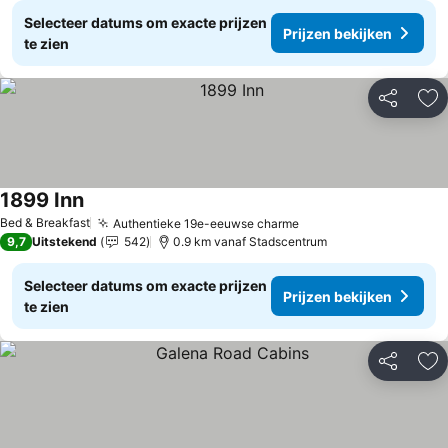
Selecteer datums om exacte prijzen
Prijzen bekijken
te zien
Delen
To
1899 Inn
Prijzen bekijken
Bed & Breakfast
Authentieke 19e-eeuwse charme
Prijzen bekijken
9,7
Uitstekend
542
0.9 km vanaf Stadscentrum
Selecteer datums om exacte prijzen
Prijzen bekijken
te zien
Delen
To