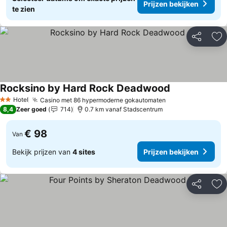
Prijzen bekijken
te zien
Delen
To
Rocksino by Hard Rock Deadwood
Prijzen bekijke
Hotel
Casino met 86 hypermoderne gokautomaten
Prijzen bekijken
2 Sterren
8,4
Zeer goed
714
0.7 km vanaf Stadscentrum
€ 98
Van
Bekijk prijzen van
4 sites
Prijzen bekijken
Delen
To