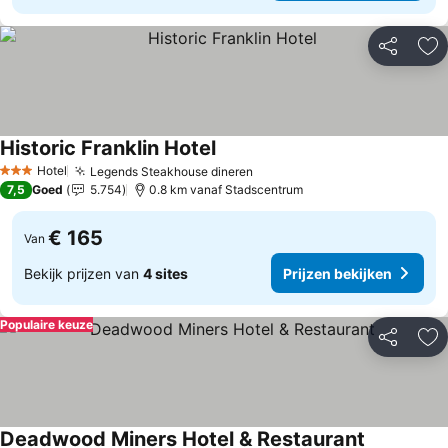
Delen
To
Historic Franklin Hotel
Prijzen bekijken
Hotel
Legends Steakhouse dineren
Prijzen bekijken
3 Sterren
7,5
Goed
5.754
0.8 km vanaf Stadscentrum
€ 165
Van
Bekijk prijzen van
4 sites
Prijzen bekijken
Populaire keuze
Delen
To
Deadwood Miners Hotel & Restaurant