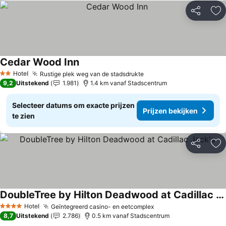
Delen
To
Cedar Wood Inn
Prijzen bekijken
Hotel
Rustige plek weg van de stadsdrukte
Prijzen bekijken
2 Sterren
9,2
Uitstekend
1.981
1.4 km vanaf Stadscentrum
Selecteer datums om exacte prijzen
Prijzen bekijken
te zien
Delen
To
DoubleTree by Hilton Deadwood at Cadillac Jack's
Prijzen bekijken
Hotel
Geïntegreerd casino- en eetcomplex
Prijzen bekijken
4 Sterren
8,7
Uitstekend
2.786
0.5 km vanaf Stadscentrum