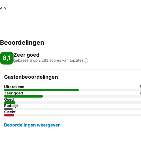
€ 0
Beoordelingen
Zeer goed
8,1
gebaseerd op 2.283 scores van
topsites
Gastenbeoordelingen
Uitstekend
Zeer goed
Goed
Redelijk
Slecht
Beoordelingen weergeven