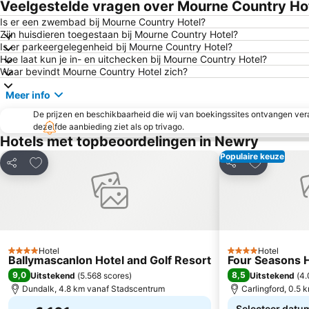
Veelgestelde vragen over Mourne Country Ho
Is er een zwembad bij Mourne Country Hotel?
Zijn huisdieren toegestaan bij Mourne Country Hotel?
Is er parkeergelegenheid bij Mourne Country Hotel?
Hoe laat kun je in- en uitchecken bij Mourne Country Hotel?
Waar bevindt Mourne Country Hotel zich?
Meer info
De prijzen en beschikbaarheid die wij van boekingssites ontvangen vera
dezelfde aanbieding ziet als op trivago.
Hotels met topbeoordelingen in Newry
Populaire keuze
Toevoegen aan favorieten
Toevoegen 
Delen
Delen
Hotel
Hotel
4 Sterren
4 Sterren
Ballymascanlon Hotel and Golf Resort
Four Seasons H
9,0
8,5
Uitstekend
(
5.568 scores
)
Uitstekend
(
4.
Dundalk, 4.8 km vanaf Stadscentrum
Carlingford, 0.5
Selecteer datu