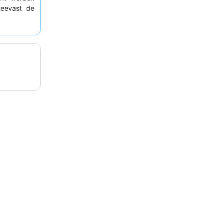
teevast de
uitstekende
kiest u een