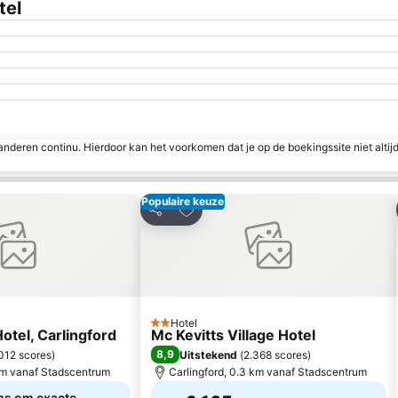
tel
nderen continu. Hierdoor kan het voorkomen dat je op de boekingssite niet altij
Populaire keuze
aan favorieten
Toevoegen aan favorieten
Delen
Hotel
2 Sterren
otel, Carlingford
Mc Kevitts Village Hotel
8,9
012 scores
)
Uitstekend
(
2.368 scores
)
 km vanaf Stadscentrum
Carlingford, 0.3 km vanaf Stadscentrum
ms om exacte