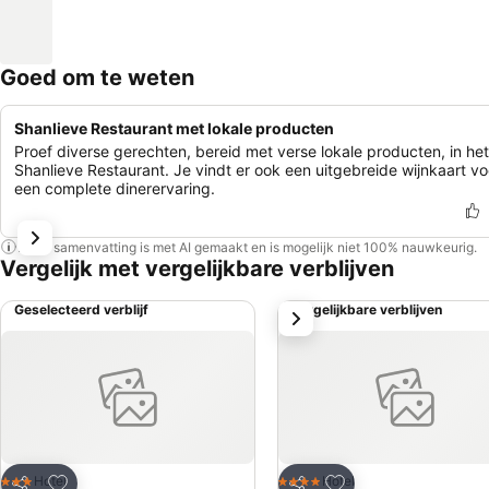
Goed om te weten
Shanlieve Restaurant met lokale producten
Proef diverse gerechten, bereid met verse lokale producten, in het
Shanlieve Restaurant. Je vindt er ook een uitgebreide wijnkaart vo
een complete dinerervaring.
Deze samenvatting is met AI gemaakt en is mogelijk niet 100% nauwkeurig.
Vergelijk met vergelijkbare verblijven
Geselecteerd verblijf
Vergelijkbare verblijven
volgende
Toevoegen aan favorieten
Toevoegen aan favo
Hotel
Hotel
3 Sterren
4 Sterren