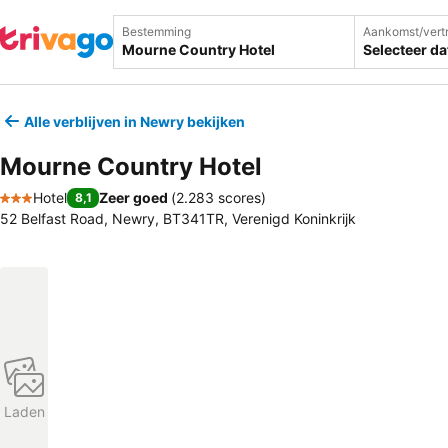
Bestemming
Aankomst/vert
Selecteer d
Alle verblijven in Newry bekijken
Mourne Country Hotel
Hotel
Zeer goed
(
2.283 scores
)
8,1
3 Sterren
52 Belfast Road, Newry, BT341TR, Verenigd Koninkrijk
Laden