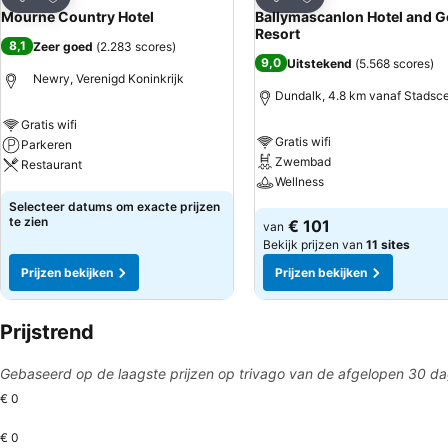
Delen
Delen
Mourne Country Hotel
Ballymascanlon Hotel and G
Resort
8,1
Zeer goed
(
2.283 scores
)
9,0
Uitstekend
(
5.568 scores
)
Newry, Verenigd Koninkrijk
Dundalk, 4.8 km vanaf Stadsc
Gratis wifi
Gratis wifi
Parkeren
Zwembad
Restaurant
Wellness
Prijzen bekijken
Selecteer datums om exacte prijzen
Prijzen bekijken
te zien
€ 101
van
Bekijk prijzen van
11 sites
Prijzen bekijken
Prijzen bekijken
Prijstrend
Gebaseerd op de laagste prijzen op trivago van de afgelopen 30 d
€ 0
€ 0