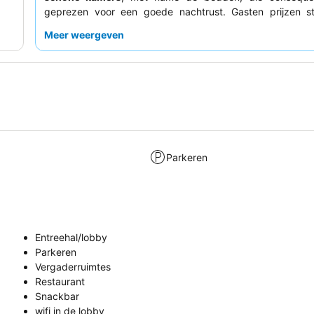
geprezen voor een goede nachtrust. Gasten prijzen s
uitzonderlijke vriendelijkheid van het personeel en het 
Meer weergeven
ontbijt
en de
barmaaltijden
. Voor een rustiger verblijf 
kamer die niet aan de drukke weg ligt.
Parkeren
Entreehal/lobby
Parkeren
Vergaderruimtes
Restaurant
Snackbar
wifi in de lobby