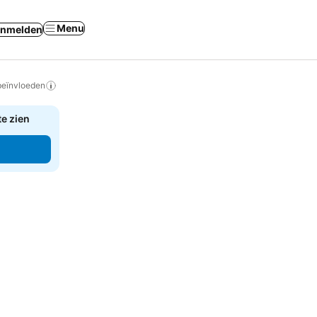
Menu
nmelden
beïnvloeden
te zien