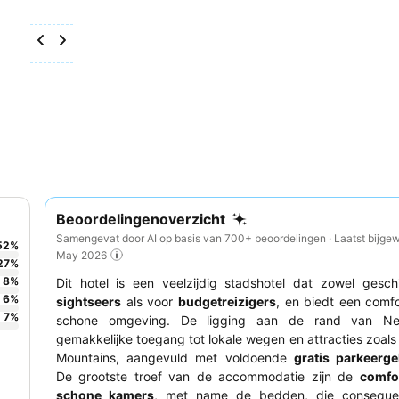
Beoordelingenoverzicht
Samengevat door AI op basis van 700+ beoordelingen · Laatst bijgew
52
%
May 2026
27
%
8
%
Dit hotel is een veelzijdig stadshotel dat zowel gesch
6
%
sightseers
als voor
budgetreizigers
, en biedt een comf
7
%
schone omgeving. De ligging aan de rand van Ne
gemakkelijke toegang tot lokale wegen en attracties zoal
Mountains, aangevuld met voldoende
gratis parkeerg
De grootste troef van de accommodatie zijn de
comfo
schone kamers
, met name de bedden, die conseque