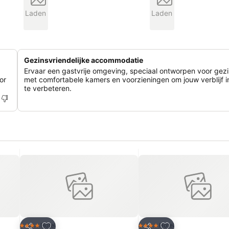
Laden
Laden
Gezinsvriendelijke accommodatie
Ervaar een gastvrije omgeving, speciaal ontworpen voor gez
or
met comfortabele kamers en voorzieningen om jouw verblijf 
te verbeteren.
rieten
Toevoegen aan favorieten
Toevoegen aan fa
Hotel
Hotel
4 Sterren
4 Sterren