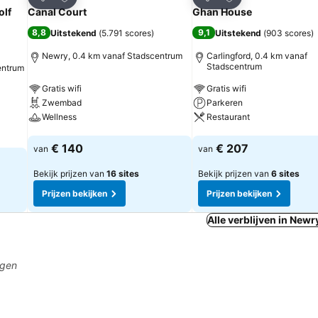
Delen
Delen
olf
Canal Court
Ghan House
8,8
9,1
Uitstekend
(
5.791 scores
)
Uitstekend
(
903 scores
)
Newry, 0.4 km vanaf Stadscentrum
Carlingford, 0.4 km vanaf
Stadscentrum
entrum
Gratis wifi
Gratis wifi
Zwembad
Parkeren
Wellness
Restaurant
Prijzen bekijken
Prijzen bekijken
€ 140
€ 207
van
van
Bekijk prijzen van
16 sites
Bekijk prijzen van
6 sites
Prijzen bekijken
Prijzen bekijken
Alle verblijven in Newr
agen