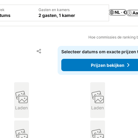
rek
Gasten en kamers
NL · €
Aa
atums
2 gasten, 1 kamer
Hoe commissies de ranking 
Toevoegen aan favorieten
Selecteer datums om exacte prijzen 
Delen
Prijzen bekijken
Laden
Laden