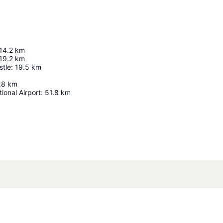
14.2
km
19.2
km
stle
:
19.5
km
.8
km
tional Airport
:
51.8
km
Kaart uitvouwen