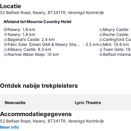
Locatie
52 Belfast Road, Newry, BT341TR, Verenigd Koninkrijk
Afstand tot Mourne Country Hotel
Newry
:
1.8
km
Moyry Castle
:
Newry
:
1.8
km
Roche Castle
:
Bagenal's Castle
:
2.4
km
Carlingford Ca
Páirc Esler (Down GAA & Newry Shamrocks GAC)
:
3.5
km
Mint
:
19.8
km
Killeavy Castle
:
9.3
km
Town Gate
:
19
Narrow Water Keep
:
10
km
Belfast Interna
Ontdek nabije trekpleisters
Newcastle
Lyric Theatre
Accommodatiegegevens
52 Belfast Road, Newry, BT341TR, Verenigd Koninkrijk
Meer info