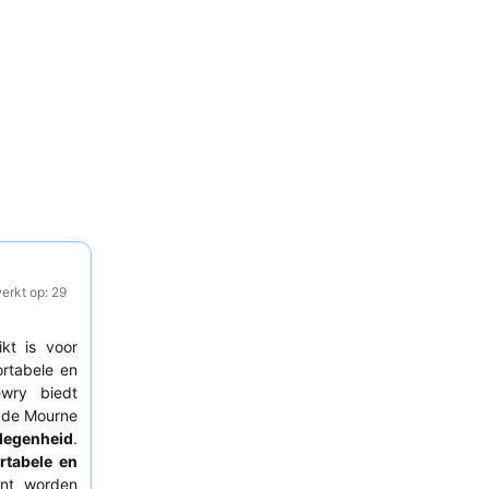
erkt op: 29
ikt is voor
ortabele en
wry biedt
s de Mourne
elegenheid
.
rtabele en
nt worden