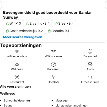
Bovengemiddeld goed beoordeeld voor Bandar
Sunway
Wifi
•
10
Ervaring
•
9,4
Sfeer
•
9,4
Gezinsvriendelijk
•
9,2
Locatie
•
9,1
Meer scores weergeven
Topvoorzieningen
Wifi in de lobby
Wifi in kamer
Zwembad
Wellness
Parkeren
Airco
Restaurant
Hotelbar
Fitnessruimte
Alle voorzieningen
Wellness
Schoonheidscentrum
Massage
Sauna
Lichaamsbehandelingen