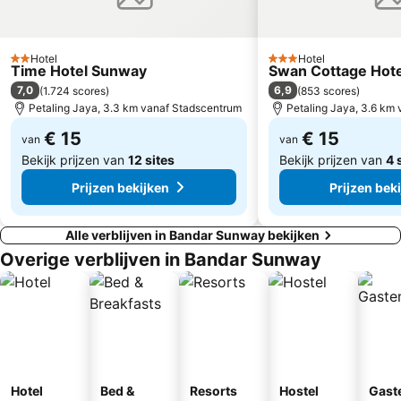
Hotel
Hotel
2 Sterren
3 Sterren
Time Hotel Sunway
Swan Cottage Hote
7,0
6,9
(
1.724 scores
)
(
853 scores
)
Petaling Jaya, 3.3 km vanaf Stadscentrum
Petaling Jaya, 3.6 km
€ 15
€ 15
van
van
Bekijk prijzen van
12 sites
Bekijk prijzen van
4 
Prijzen bekijken
Prijzen bek
Alle verblijven in Bandar Sunway bekijken
Overige verblijven in Bandar Sunway
Hotel
Bed &
Resorts
Hostel
Gast