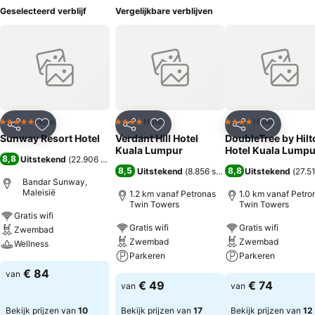
Geselecteerd verblijf
Vergelijkbare verblijven
Hotel
Hotel
Hotel
5 Sterren
4 Sterren
4 Sterren
Delen
Toevoegen aan favorieten
Delen
Toevoegen aan favorieten
Delen
Toevoege
Sunway Resort Hotel
Verdant Hill Hotel
DoubleTree by Hilt
Kuala Lumpur
Hotel Kuala Lumpu
8,8
Uitstekend
(
22.906 scores
)
8,5
8,8
Uitstekend
(
8.856 scores
)
Uitstekend
(
27.5
Bandar Sunway,
Maleisië
1.2 km vanaf Petronas
1.0 km vanaf Petro
Twin Towers
Twin Towers
Gratis wifi
Gratis wifi
Gratis wifi
Zwembad
Zwembad
Zwembad
Wellness
Parkeren
Parkeren
€ 84
van
€ 49
€ 74
van
van
Bekijk prijzen van
10
Bekijk prijzen van
17
Bekijk prijzen van
12