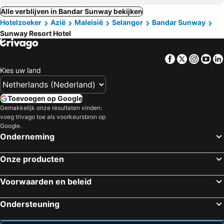
Alle verblijven in Bandar Sunway bekijken
Hotelzoeker
Azië
Maleisië
Selangor
Bandar Sunway
Sunway Resort Hotel
Facebook
Twitter
Insta
Yo
Kies uw land
Toevoegen op Google
Gemakkelijk onze resultaten vinden:
voeg trivago toe als voorkeursbron op
Google.
Onderneming
Onze producten
Voorwaarden en beleid
Ondersteuning