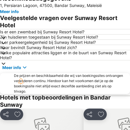
1, Persiaran Lagoon, 47500, Bandar Sunway, Maleisië
Sunway Lagoon Theme Park
Aquaria
Meer info
Lot 10
Sunway Pyramid Shopping Centre
Veelgestelde vragen over Sunway Resort
Mid Valley Megamall
Terminal Bersepadu Selatan
Hotel
1 Utama
Taman KLCC
Is er een zwembad bij Sunway Resort Hotel?
Zijn huisdieren toegestaan bij Sunway Resort Hotel?
Jalan Tun Razak
The Curve
Is er parkeergelegenheid bij Sunway Resort Hotel?
Waar bevindt Sunway Resort Hotel zich?
Kuala Lumpur Golf & Country Club
One Utama Shopping Centre
Welke populaire attracties liggen er in de buurt van Sunway Resort
Bukit Jalil National Stadium
Menara KL Tower
Hotel?
KL Festival City
Institut Profesional Baitulmal
Meer info
Kepong Forestry Park - FRIM
Sepang International Circuit
De prijzen en beschikbaarheid die wij van boekingssites ontvangen
veranderen continu. Hierdoor kan het voorkomen dat je op de
Tropicana City Mall
Taman Rama Rama
boekingssite niet altijd exact dezelfde aanbieding ziet als op
Old Central Station
Istana Negara
trivago.
Hotels met topbeoordelingen in Bandar
Masjid Negara
Petaling Street
Sunway
Monorail
Tokong Thean Hou
Setiawangsa
Delen
Toevoegen aan favorieten
Delen
Toevoegen aa