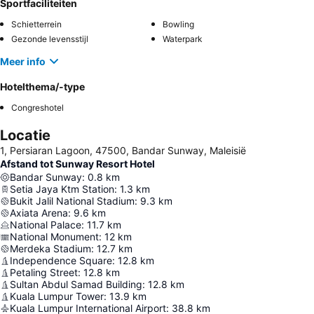
Sportfaciliteiten
Schietterrein
Bowling
Gezonde levensstijl
Waterpark
Meer info
Hotelthema/-type
Congreshotel
Locatie
1, Persiaran Lagoon, 47500, Bandar Sunway, Maleisië
Afstand tot Sunway Resort Hotel
Bandar Sunway
:
0.8
km
Setia Jaya Ktm Station
:
1.3
km
Bukit Jalil National Stadium
:
9.3
km
Axiata Arena
:
9.6
km
National Palace
:
11.7
km
National Monument
:
12
km
Merdeka Stadium
:
12.7
km
Independence Square
:
12.8
km
Petaling Street
:
12.8
km
Sultan Abdul Samad Building
:
12.8
km
Kuala Lumpur Tower
:
13.9
km
Kuala Lumpur International Airport
:
38.8
km