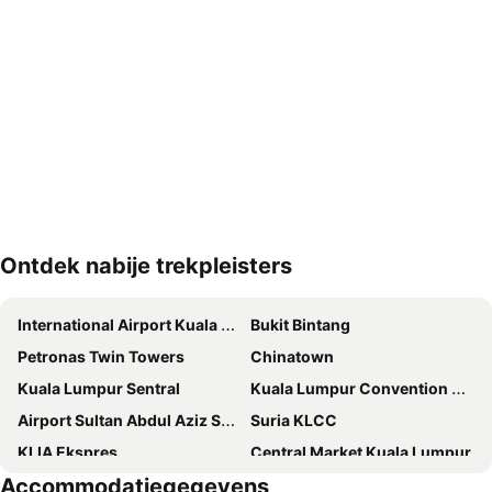
Ontdek nabije trekpleisters
Kaart uitvouwen
International Airport Kuala Lumpur
Bukit Bintang
Petronas Twin Towers
Chinatown
Kuala Lumpur Sentral
Kuala Lumpur Convention Centre
Airport Sultan Abdul Aziz Shah
Suria KLCC
KLIA Ekspres
Central Market Kuala Lumpur
Accommodatiegegevens
Little India
Jalan Tunku Abdul Rahman