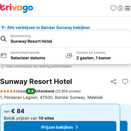
Favorieten
Aanmel
Me
Alle verblijven in Bandar Sunway bekijken
Bestemming
Sunway Resort Hotel
Aankomst/vertrek
Gasten en kamers
Selecteer datums
2 gasten, 1 kamer
Hoe commissies de ranking beïnvloeden
Sunway Resort Hotel
Delen
To
Hotel
8,8
Uitstekend
(
22.906 scores
)
5 Sterren
1, Persiaran Lagoon, 47500, Bandar Sunway, Maleisië
€ 84
€ 84
van
van
Bekijk prijzen van
10 sites
Bekijk prijzen van
10 sites
Prijzen bekijken
Prijzen bekijken