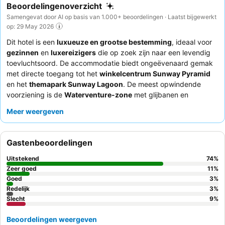
Beoordelingenoverzicht
Samengevat door AI op basis van 1.000+ beoordelingen · Laatst bijgewerkt
op: 29 May 2026
Dit hotel is een
luxueuze en grootse bestemming
, ideaal voor
gezinnen
en
luxereizigers
die op zoek zijn naar een levendig
toevluchtsoord. De accommodatie biedt ongeëvenaard gemak
met directe toegang tot het
winkelcentrum Sunway Pyramid
en het
themapark Sunway Lagoon
. De meest opwindende
voorziening is de
Waterventure-zone
met glijbanen en
speeltoestellen, perfect voor kinderen en gezinnen. Gasten
Meer weergeven
prijzen consequent het uitzonderlijke
personeel en de service
en het gevarieerde
ontbijtbuffet
bij Sunset Terrace. Voor een
meer persoonlijke ervaring kunt u overwegen gebruik te maken
Gastenbeoordelingen
van het unieke "bied"-systeem voor kamerupgrades om een
voorkeurskamertype te bemachtigen.
Uitstekend
74
%
Zeer goed
11
%
Goed
3
%
Redelijk
3
%
Slecht
9
%
Beoordelingen weergeven