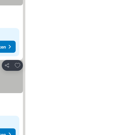
ken
Toevoegen aan favorieten
Delen
ken