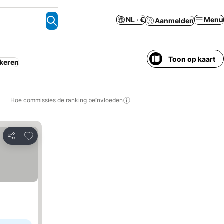
NL · €
Menu
Aanmelden
Toon op kaart
keren
Hoe commissies de ranking beïnvloeden
Toevoegen aan favorieten
Delen