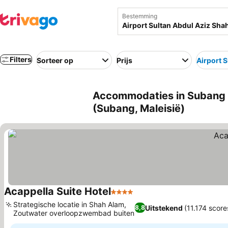
Bestemming
Filters
Sorteer op
Prijs
Airport 
Accommodaties in Subang di
(Subang, Maleisië)
Acappella Suite Hotel
4 Sterren
Strategische locatie in Shah Alam,
Uitstekend
(11.174 score
8,8
Zoutwater overloopzwembad buiten