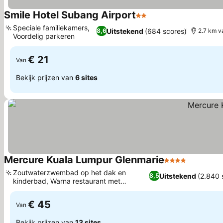
Smile Hotel Subang Airport
2 Sterren
Speciale familiekamers,
Uitstekend
(684 scores)
8,6
2.7 km v
Voordelig parkeren
€ 21
Van
Bekijk prijzen van
6 sites
Mercure Kuala Lumpur Glenmarie
4 Sterren
Zoutwaterzwembad op het dak en
Uitstekend
(2.840 
8,5
kinderbad, Warna restaurant met
foodtruckconcept
€ 45
Van
Bekijk prijzen van
13 sites