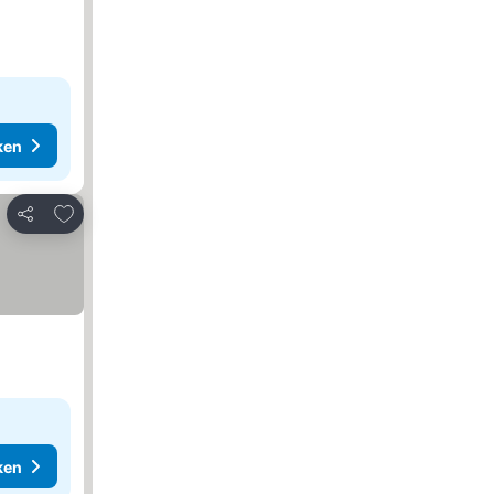
ken
Toevoegen aan favorieten
Delen
ken