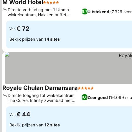
M World Hotel
5 Sterren
Directe verbinding met 1 Utama
Uitstekend
(7.326 scor
8,7
winkelcentrum, Halal en buffet
ontbijtopties
€ 72
Van
Bekijk prijzen van
14 sites
Royale Chulan Damansara
5 Sterren
Directe toegang tot winkelcentrum
Zeer goed
(16.099 sco
8,0
The Curve, Infinity zwembad met
uitzicht
€ 44
Van
Bekijk prijzen van
12 sites