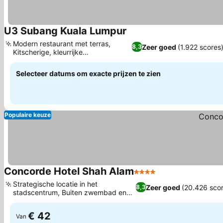
U3 Subang Kuala Lumpur
Modern restaurant met terras,
Zeer goed
(1.922 scores
8,3
Kitscherige, kleurrijke
kamerontwerpen
Selecteer datums om exacte prijzen te zien
Populaire keuze
Concorde Hotel Shah Alam
4 Sterren
Strategische locatie in het
Zeer goed
(20.426 scor
8,3
stadscentrum, Buiten zwembad en
kinderbaden
€ 42
Van