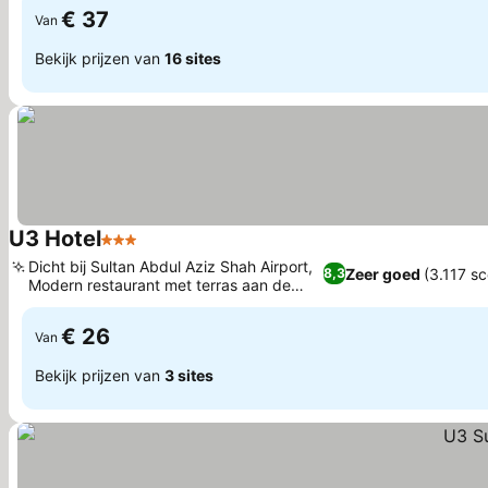
€ 37
Van
Bekijk prijzen van
16 sites
U3 Hotel
3 Sterren
Dicht bij Sultan Abdul Aziz Shah Airport,
Zeer goed
(3.117 sc
8,3
Modern restaurant met terras aan de
stoep
€ 26
Van
Bekijk prijzen van
3 sites