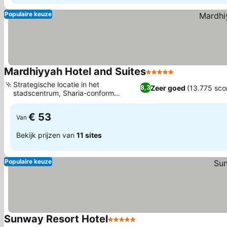
Populaire keuze
Mardhiyyah Hotel and Suites
5 Sterren
Strategische locatie in het
Zeer goed
(13.775 sco
8,3
stadscentrum, Sharia-conform
internationaal hotel
€ 53
Van
Bekijk prijzen van
11 sites
Populaire keuze
Sunway Resort Hotel
5 Sterren