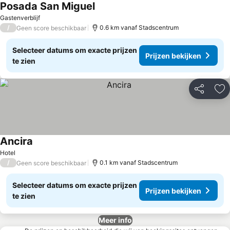
Posada San Miguel
Prijzen bekijken
Gastenverblijf
/
0.6 km vanaf Stadscentrum
Geen score beschikbaar
Selecteer datums om exacte prijzen
Prijzen bekijken
te zien
Delen
To
Ancira
Prijzen bekijken
Hotel
/
0.1 km vanaf Stadscentrum
Geen score beschikbaar
Selecteer datums om exacte prijzen
Prijzen bekijken
te zien
Meer info