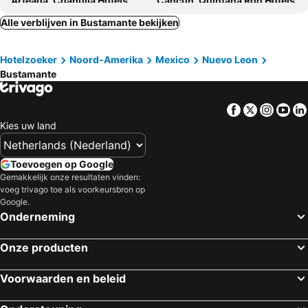
Arteaga, Coahuila Hotels
Cancun, Quintana Roo Hotels
Playa del Carmen, Quintana Roo Hotels
Mexico City, Distrito Federal Hotels
Alle verblijven in Bustamante bekijken
Isla Holbox, Quintana Roo Hotels
Tulum, Quintana Roo Hotels
Hotelzoeker
Noord-Amerika
Mexico
Nuevo Leon
Valladolid, Yucatan Hotels
Zipolite, Oaxaca Hotels
Bustamante
Bacalar, Quintana Roo Hotels
Isla Mujeres, Quintana Roo Hotels
Facebook
Twitter
Insta
Yo
Kies uw land
Toevoegen op Google
Gemakkelijk onze resultaten vinden:
voeg trivago toe als voorkeursbron op
Google.
Onderneming
Onze producten
Voorwaarden en beleid