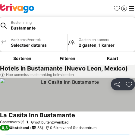
Favorieten
Aanmel
Me
Bestemming
Bustamante
Aankomst/vertrek
Gasten en kamers
Selecteer datums
2 gasten, 1 kamer
Sorteren
Filteren
Kaart
Hotels in Bustamante (Nuevo Leon, Mexico)
Hoe commissies de ranking beïnvloeden
Delen
To
La Casita Inn Bustamante
Prijzen bekijken
Gastenverblijf
Groot buitenzwembad
Prijzen bekijken
8,8
Uitstekend
83
0.6 km vanaf Stadscentrum