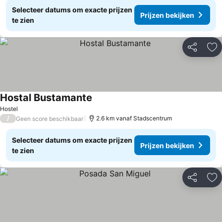
Selecteer datums om exacte prijzen
Prijzen bekijken
te zien
Delen
To
Hostal Bustamante
Prijzen bekijken
Hostel
/
2.6 km vanaf Stadscentrum
Geen score beschikbaar
Selecteer datums om exacte prijzen
Prijzen bekijken
te zien
Delen
To