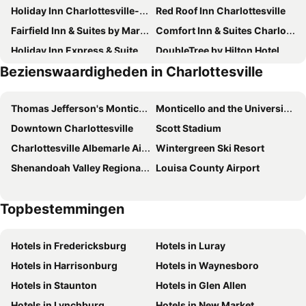
Holiday Inn Charlottesville-univ Area By Ihg
Red Roof Inn Charlottesville
Fairfield Inn & Suites by Marriott Charlottesville Downtown/University Area
Comfort Inn & Suites Charlottesville Hollymead Town Center
Holiday Inn Express & Suites Charlottesville - Ruckersville By Ihg
DoubleTree by Hilton Hotel Charlottesville
Bezienswaardigheden in Charlottesville
Hyatt Place Charlottesville
Holiday Inn Express & Suites Charlottesville By Ihg
Country Inn & Suites by Radisson, Charlottesville-UVA, VA
Omni Charlottesville Hotel
Thomas Jefferson's Monticello
Monticello and the University of Virginia in Charlottesville
Residence Inn by Marriott Charlottesville Downtown
Hilton Garden Inn Charlottesville
Downtown Charlottesville
Scott Stadium
Sleep Inn & Suites Monticello
Hampton Inn & Suites Charlottesville-At The University
Charlottesville Albemarle Airport
Wintergreen Ski Resort
The Draftsman, Charlottesville, University, Autograph Collection Hotel
Super 8 by Wyndham Charlottesville
Shenandoah Valley Regional Airport
Louisa County Airport
Oakhurst Inn
Home2 Suites by Hilton Charlottesville Downtown
Graduate by Hilton Charlottesville
The Clifton
Topbestemmingen
Albemarle Estate at Trump Winery
Keswick Hall
Hotels in Fredericksburg
Hotels in Luray
Hotels in Harrisonburg
Hotels in Waynesboro
Hotels in Staunton
Hotels in Glen Allen
Hotels in Lynchburg
Hotels in New Market