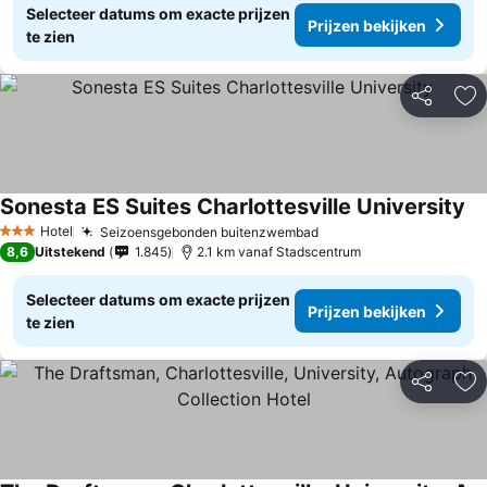
Selecteer datums om exacte prijzen
Prijzen bekijken
te zien
Delen
To
Sonesta ES Suites Charlottesville University
Hotel
Seizoensgebonden buitenzwembad
3 Sterren
8,6
Uitstekend
1.845
2.1 km vanaf Stadscentrum
Selecteer datums om exacte prijzen
Prijzen bekijken
te zien
Delen
To