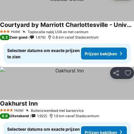
Courtyard by Marriott Charlottesville - University Medical Center
Hotel
Toplocatie nabij UVA en het centrum
3 Sterren
8,3
Zeer goed
1.676
0.8 km vanaf Stadscentrum
Selecteer datums om exacte prijzen
Prijzen bekijken
te zien
Delen
To
Oakhurst Inn
Hotel
Buitenzwembad met barservice
4 Sterren
8,9
Uitstekend
1.922
1.6 km vanaf Stadscentrum
Selecteer datums om exacte prijzen
Prijzen bekijken