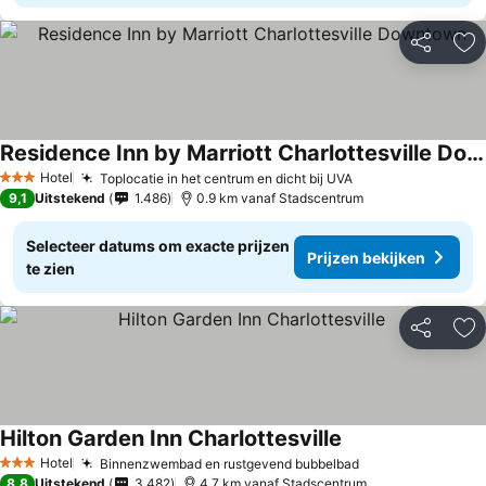
Delen
To
Residence Inn by Marriott Charlottesville Downtown
Hotel
Toplocatie in het centrum en dicht bij UVA
3 Sterren
9,1
Uitstekend
1.486
0.9 km vanaf Stadscentrum
Selecteer datums om exacte prijzen
Prijzen bekijken
te zien
Delen
To
Hilton Garden Inn Charlottesville
Hotel
Binnenzwembad en rustgevend bubbelbad
3 Sterren
8,8
Uitstekend
3.482
4.7 km vanaf Stadscentrum