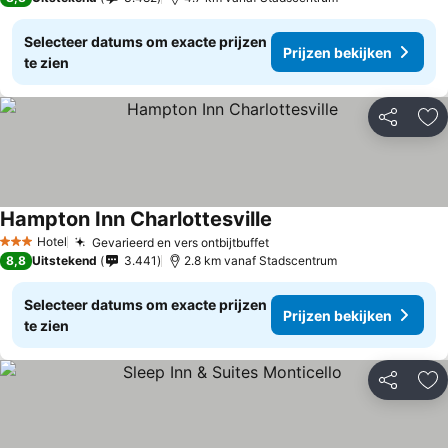
Selecteer datums om exacte prijzen
Prijzen bekijken
te zien
Delen
To
Hampton Inn Charlottesville
Hotel
Gevarieerd en vers ontbijtbuffet
3 Sterren
8,8
Uitstekend
3.441
2.8 km vanaf Stadscentrum
Selecteer datums om exacte prijzen
Prijzen bekijken
te zien
Delen
To