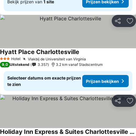
Bekijk prijzen van
1 site
Prijzen bekijken
Delen
To
Hyatt Place Charlottesville
Hotel
Vlakbij de Universiteit van Virginia
3 Sterren
9,0
Uitstekend
3.357
3.2 km vanaf Stadscentrum
Selecteer datums om exacte prijzen
Prijzen bekijken
te zien
Delen
To
Holiday Inn Express & Suites Charlottesville By Ihg