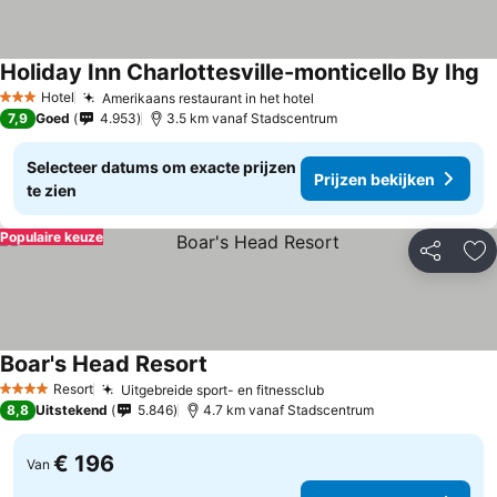
Holiday Inn Charlottesville-monticello By Ihg
Hotel
Amerikaans restaurant in het hotel
3 Sterren
7,9
Goed
4.953
3.5 km vanaf Stadscentrum
Selecteer datums om exacte prijzen
Prijzen bekijken
te zien
Populaire keuze
Delen
To
Boar's Head Resort
Resort
Uitgebreide sport- en fitnessclub
4 Sterren
8,8
Uitstekend
5.846
4.7 km vanaf Stadscentrum
€ 196
Van