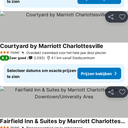
te zien
Delen
To
Courtyard by Marriott Charlottesville
Hotel
Overdekt zwembad voor het hele jaar door plezier
3 Sterren
8,3
Zeer goed
2.093
4.1 km vanaf Stadscentrum
Selecteer datums om exacte prijzen
Prijzen bekijken
te zien
Delen
To
Fairfield Inn & Suites by Marriott Charlottesville Downtown/University Area
Hotel
Binnenzwembad om te ontspannen