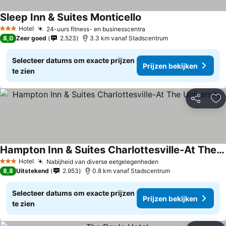
Sleep Inn & Suites Monticello
Hotel
24-uurs fitness- en businesscentra
3 Sterren
8,0
Zeer goed
2.523
3.3 km vanaf Stadscentrum
Selecteer datums om exacte prijzen
Prijzen bekijken
te zien
Delen
To
Hampton Inn & Suites Charlottesville-At The University
Hotel
Nabijheid van diverse eetgelegenheden
3 Sterren
8,8
Uitstekend
2.953
0.8 km vanaf Stadscentrum
Selecteer datums om exacte prijzen
Prijzen bekijken
te zien