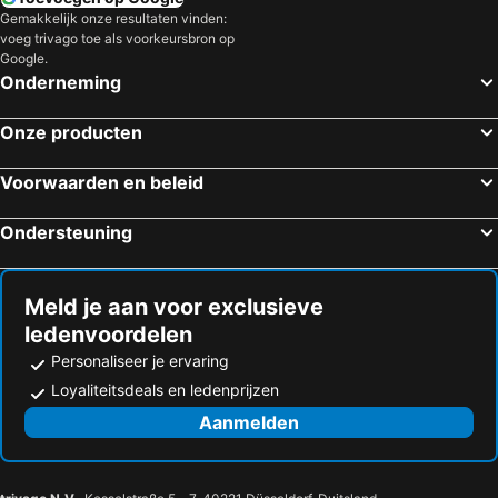
Huddleston, Virginia Hotels
South Boston, Virginia Hotels
Gemakkelijk onze resultaten vinden:
voeg trivago toe als voorkeursbron op
New York, New York Hotels
Las Vegas, Nevada Hotels
Google.
Miami Beach, Florida Hotels
Orlando, Florida Hotels
Onderneming
Miami, Florida Hotels
San Francisco, Californië Hotels
Onze producten
Los Angeles, Californië Hotels
Honolulu, Hawaii Hotels
Boston, Massachusetts Hotels
Voorwaarden en beleid
Ondersteuning
Meld je aan voor exclusieve
ledenvoordelen
Personaliseer je ervaring
Loyaliteitsdeals en ledenprijzen
Aanmelden