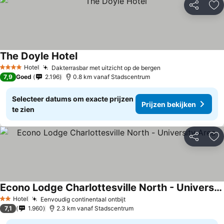
Delen
To
The Doyle Hotel
Hotel
Dakterrasbar met uitzicht op de bergen
4 Sterren
7,9
Goed
2.196
0.8 km vanaf Stadscentrum
Selecteer datums om exacte prijzen
Prijzen bekijken
te zien
Delen
To
Econo Lodge Charlottesville North - University Area
Hotel
Eenvoudig continentaal ontbijt
2 Sterren
7,1
1.960
2.3 km vanaf Stadscentrum