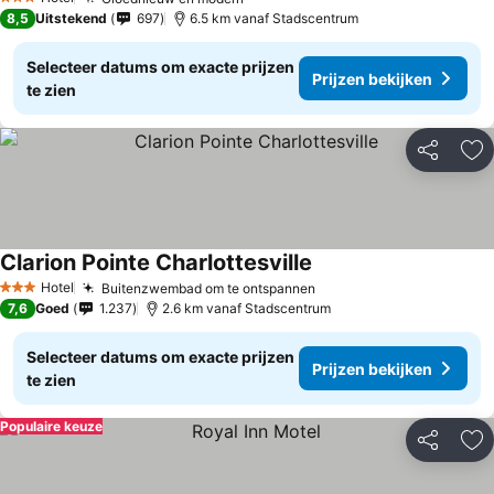
3 Sterren
8,5
Uitstekend
697
6.5 km vanaf Stadscentrum
Selecteer datums om exacte prijzen
Prijzen bekijken
te zien
Delen
To
Clarion Pointe Charlottesville
Hotel
Buitenzwembad om te ontspannen
3 Sterren
7,6
Goed
1.237
2.6 km vanaf Stadscentrum
Selecteer datums om exacte prijzen
Prijzen bekijken
te zien
Populaire keuze
Delen
To