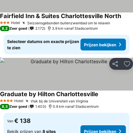
Fairfield Inn & Suites Charlottesville North
Hotel
Seizoensgebonden buitenzwembad om te relaxen
3 Sterren
8,2
Zeer goed
2.172
3.9 km vanaf Stadscentrum
Selecteer datums om exacte prijzen
Prijzen bekijken
te zien
Delen
To
Graduate by Hilton Charlottesville
Hotel
Vlak bij de Universiteit van Virginia
4 Sterren
8,3
Zeer goed
1.403
0.9 km vanaf Stadscentrum
€ 138
Van
Bekijk prijzen van
8 sites
Prijzen bekijken