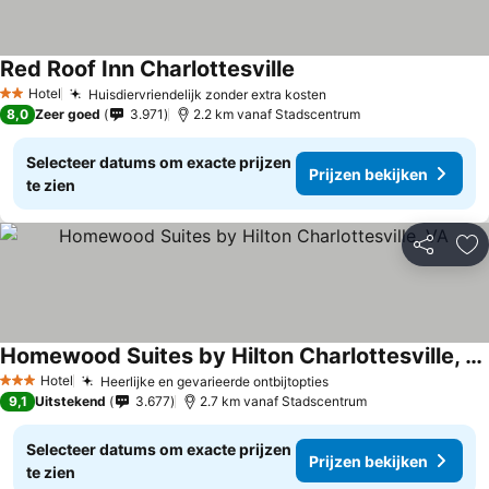
Red Roof Inn Charlottesville
Hotel
Huisdiervriendelijk zonder extra kosten
2 Sterren
8,0
Zeer goed
3.971
2.2 km vanaf Stadscentrum
Selecteer datums om exacte prijzen
Prijzen bekijken
te zien
Delen
To
Homewood Suites by Hilton Charlottesville, VA
Hotel
Heerlijke en gevarieerde ontbijtopties
3 Sterren
9,1
Uitstekend
3.677
2.7 km vanaf Stadscentrum
Selecteer datums om exacte prijzen
Prijzen bekijken
te zien