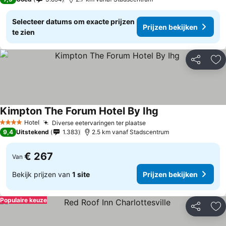
Selecteer datums om exacte prijzen
Prijzen bekijken
te zien
Delen
To
Kimpton The Forum Hotel By Ihg
Hotel
Diverse eetervaringen ter plaatse
4 Sterren
9,4
Uitstekend
1.383
2.5 km vanaf Stadscentrum
€ 267
Van
Bekijk prijzen van
1 site
Prijzen bekijken
Populaire keuze
Delen
To