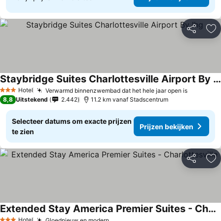
Delen
To
Staybridge Suites Charlottesville Airport By Ihg
Hotel
Verwarmd binnenzwembad dat het hele jaar open is
3 Sterren
8,8
Uitstekend
2.442
11.2 km vanaf Stadscentrum
Selecteer datums om exacte prijzen
Prijzen bekijken
te zien
Delen
To
Extended Stay America Premier Suites - Charlottesville
Hotel
Gloednieuw en modern