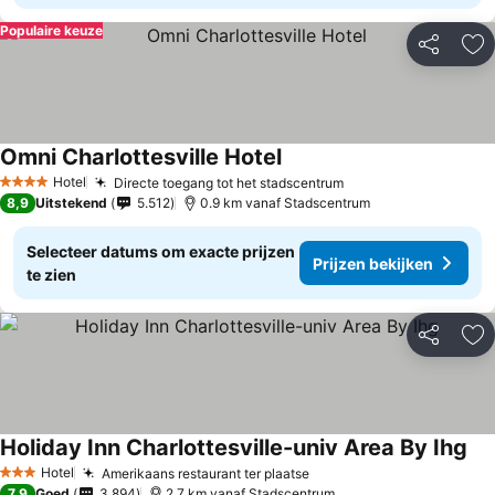
Populaire keuze
Delen
To
Omni Charlottesville Hotel
Hotel
Directe toegang tot het stadscentrum
4 Sterren
8,9
Uitstekend
5.512
0.9 km vanaf Stadscentrum
Selecteer datums om exacte prijzen
Prijzen bekijken
te zien
Delen
To
Holiday Inn Charlottesville-univ Area By Ihg
Hotel
Amerikaans restaurant ter plaatse
3 Sterren
7,9
Goed
3.894
2.7 km vanaf Stadscentrum