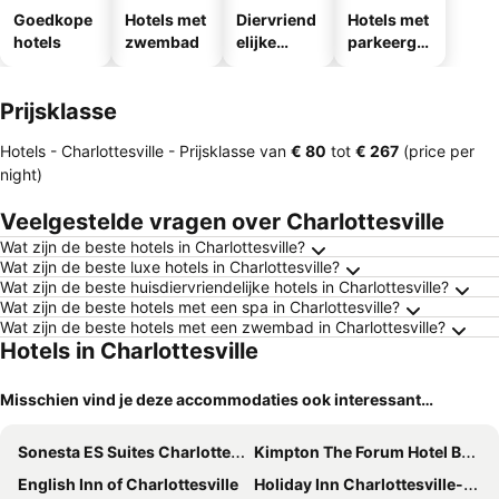
Goedkope
Hotels met
Diervriend
Hotels met
hotels
zwembad
elijke
parkeergel
hotels
egenheid
Prijsklasse
Hotels - Charlottesville -
Prijsklasse
van
‎€ 80
tot
‎€ 267
(price per
night)
Veelgestelde vragen over Charlottesville
Wat zijn de beste hotels in Charlottesville?
Wat zijn de beste luxe hotels in Charlottesville?
Wat zijn de beste huisdiervriendelijke hotels in Charlottesville?
Wat zijn de beste hotels met een spa in Charlottesville?
Wat zijn de beste hotels met een zwembad in Charlottesville?
Hotels in Charlottesville
Misschien vind je deze accommodaties ook interessant…
Sonesta ES Suites Charlottesville University
Kimpton The Forum Hotel By Ihg
English Inn of Charlottesville
Holiday Inn Charlottesville-monticello By Ihg