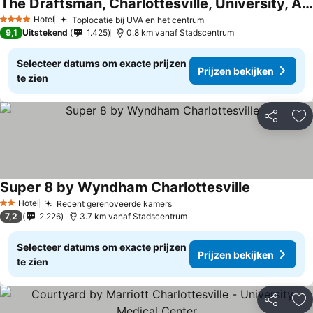
The Draftsman, Charlottesville, University, Autograph Collection Hotel
Hotel
Toplocatie bij UVA en het centrum
4 Sterren
9,1
Uitstekend
1.425
0.8 km vanaf Stadscentrum
Selecteer datums om exacte prijzen
Prijzen bekijken
te zien
Delen
To
Super 8 by Wyndham Charlottesville
Hotel
Recent gerenoveerde kamers
2 Sterren
7,2
2.226
3.7 km vanaf Stadscentrum
Selecteer datums om exacte prijzen
Prijzen bekijken
te zien
Delen
To