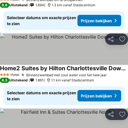
3 Sterren
8,6
Uitstekend
1.694
1.3 km vanaf Stadscentrum
Selecteer datums om exacte prijzen
Prijzen bekijken
te zien
Delen
To
Home2 Suites by Hilton Charlottesville Downtown
Hotel
Binnenzwembad met zout water voor het hele jaar
3 Sterren
8,5
Uitstekend
1.861
1.1 km vanaf Stadscentrum
Selecteer datums om exacte prijzen
Prijzen bekijken
te zien
Delen
To