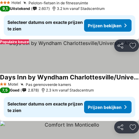
Hotel
Peloton-fietsen in de fitnessruimte
3 Sterren
9,1
Uitstekend
2.607
3.2 km vanaf Stadscentrum
Selecteer datums om exacte prijzen
Prijzen bekijken
te zien
Populaire keuze
Delen
To
Days Inn by Wyndham Charlottesville/University Area
Motel
Pas gerenoveerde kamers
2 Sterren
7,5
Goed
2.878
2.3 km vanaf Stadscentrum
Selecteer datums om exacte prijzen
Prijzen bekijken
te zien
Delen
To