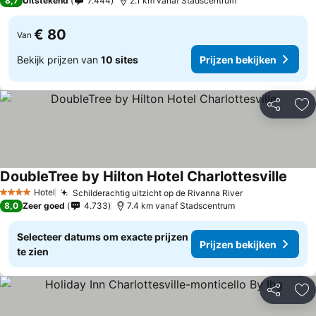
8,7
Uitstekend
7.444
2.1 km vanaf Stadscentrum
€ 80
Van
Bekijk prijzen van
10 sites
Prijzen bekijken
Delen
To
DoubleTree by Hilton Hotel Charlottesville
Hotel
Schilderachtig uitzicht op de Rivanna River
4 Sterren
8,0
Zeer goed
4.733
7.4 km vanaf Stadscentrum
Selecteer datums om exacte prijzen
Prijzen bekijken
te zien
Delen
To