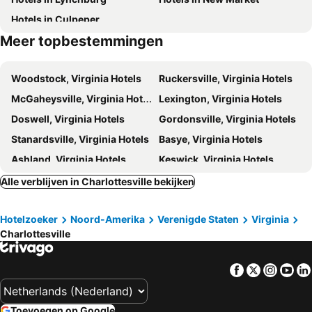
Hotels in Culpeper
Meer topbestemmingen
Woodstock, Virginia Hotels
Ruckersville, Virginia Hotels
McGaheysville, Virginia Hotels
Lexington, Virginia Hotels
Doswell, Virginia Hotels
Gordonsville, Virginia Hotels
Stanardsville, Virginia Hotels
Basye, Virginia Hotels
Ashland, Virginia Hotels
Keswick, Virginia Hotels
Afton, Virginia Hotels
Orange, Virginia Hotels
Alle verblijven in Charlottesville bekijken
Fishersville, Virginia Hotels
Lovingston, Virginia Hotels
Hotelzoeker
Noord-Amerika
Verenigde Staten
Virginia
Syria, Virginia Hotels
Shenandoah Junction, West Virginia Hotels
Charlottesville
Arrington, Virginia Hotels
Stanley, Virginia Hotels
Louisa, Virginia Hotels
Washington, Virginia Hotels
Facebook
Twitter
Insta
Yo
Waynesboro, Virginia Hotels
Staunton, Virginia Hotels
Lynchburg, Virginia Hotels
Midlothian, Virginia Hotels
Toevoegen op Google