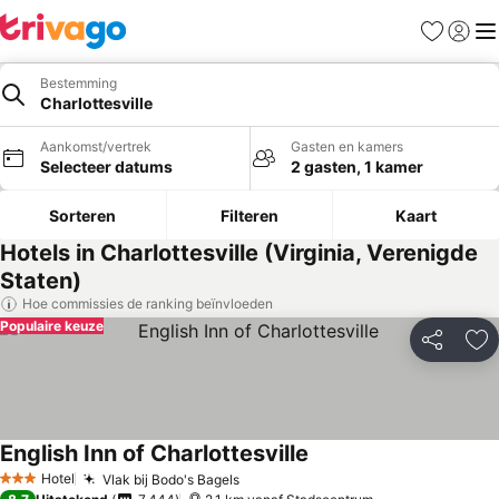
Favorieten
Aanmel
Me
Bestemming
Charlottesville
Aankomst/vertrek
Gasten en kamers
Selecteer datums
2 gasten, 1 kamer
Sorteren
Filteren
Kaart
Hotels in Charlottesville (Virginia, Verenigde
Staten)
Hoe commissies de ranking beïnvloeden
Populaire keuze
Delen
To
English Inn of Charlottesville
Hotel
Vlak bij Bodo's Bagels
3 Sterren