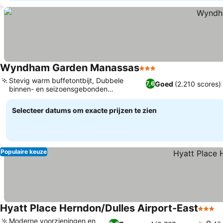
Wyndham Garden Manassas
3 Sterren
Stevig warm buffetontbijt, Dubbele
Goed
(2.210 scores)
7,6
binnen- en seizoensgebonden
buitenbaden
Selecteer datums om exacte prijzen te zien
Populaire keuze
Hyatt Place Herndon/Dulles Airport-East
3 Ster
Moderne voorzieningen en