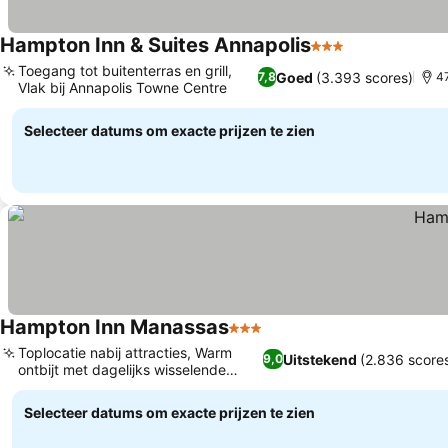
Hampton Inn & Suites Annapolis
3 Sterren
Toegang tot buitenterras en grill,
Goed
(3.393 scores)
7,8
47
Vlak bij Annapolis Towne Centre
Selecteer datums om exacte prijzen te zien
Hampton Inn Manassas
3 Sterren
Toplocatie nabij attracties, Warm
Uitstekend
(2.836 score
9,0
ontbijt met dagelijks wisselende
opties.
Selecteer datums om exacte prijzen te zien