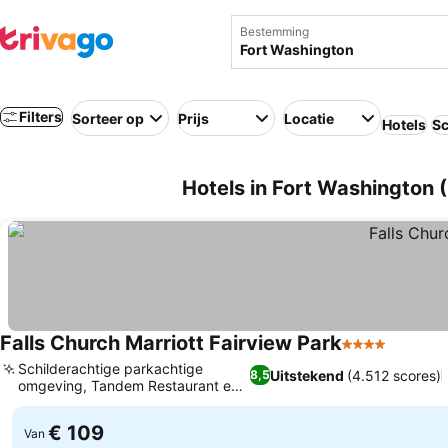
Bestemming
Filters
Sorteer op
Prijs
Locatie
Hotels
Sc
Hotels in Fort Washington 
Falls Church Marriott Fairview Park
4 Sterren
Schilderachtige parkachtige
Uitstekend
(4.512 scores)
8,5
omgeving, Tandem Restaurant en
Bar
€ 109
Van