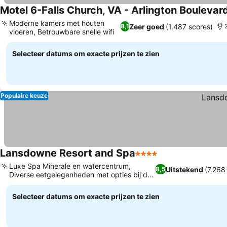
Motel 6-Falls Church, VA - Arlington Boulevar
Moderne kamers met houten
Zeer goed
(1.487 scores)
8,1
vloeren, Betrouwbare snelle wifi
Selecteer datums om exacte prijzen te zien
Populaire keuze
Lansdowne Resort and Spa
4 Sterren
Luxe Spa Minerale en watercentrum,
Uitstekend
(7.268
8,5
Diverse eetgelegenheden met opties bij de
open haard
Selecteer datums om exacte prijzen te zien