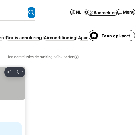
NL · €
Menu
Aanmelden
Toon op kaart
en
Gratis annulering
Airconditioning
Aparthotel
Zwembad
Wifi
Hoe commissies de ranking beïnvloeden
Toevoegen aan favorieten
Delen