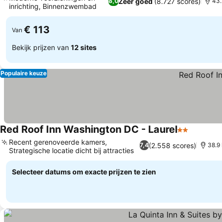
Zeer goed
(8.727 scores)
8,0
43.
inrichting, Binnenzwembad
€ 113
Van
Bekijk prijzen van
12 sites
Populaire keuze
Red Roof Inn Washington DC - Laurel
2 Sterren
Recent gerenoveerde kamers,
(2.558 scores)
7,4
38.9
Strategische locatie dicht bij attracties
Selecteer datums om exacte prijzen te zien