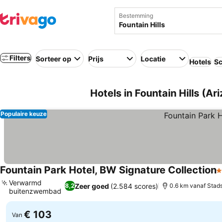
Bestemming
Filters
Sorteer op
Prijs
Locatie
Hotels
Sc
Hotels in Fountain Hills (A
Populaire keuze
Fountain Park Hotel, BW Signature Collection
3
Verwarmd
Zeer goed
(2.584 scores)
8,2
0.6 km vanaf Stad
buitenzwembad
€ 103
Van