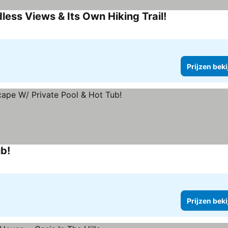
ess Views & Its Own Hiking Trail!
Prijzen bek
ub!
Prijzen bek