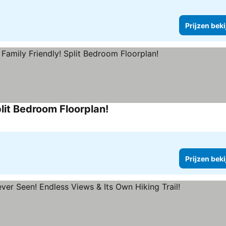
Prijzen bek
plit Bedroom Floorplan!
Prijzen bek