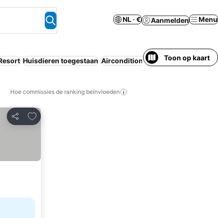
NL · €
Menu
Aanmelden
Toon op kaart
Resort
Huisdieren toegestaan
Airconditioning
Aparthotel
Parker
Hoe commissies de ranking beïnvloeden
Toevoegen aan favorieten
Delen