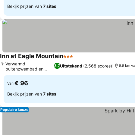
Bekijk prijzen van
7 sites
Inn at Eagle Mountain
3 Sterren
Verwarmd
Uitstekend
(2.568 scores)
8,7
5.5 km v
buitenzwembad en
bubbelbad
€ 96
Van
Bekijk prijzen van
7 sites
Populaire keuze