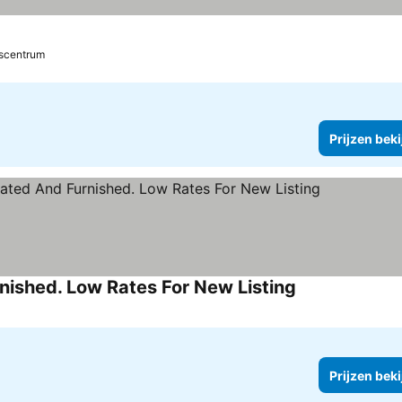
ren
dscentrum
Prijzen bek
ished. Low Rates For New Listing
Prijzen bek