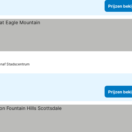
Prijzen bek
anaf Stadscentrum
Prijzen bek