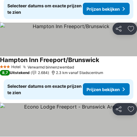
Selecteer datums om exacte prijzen
Prijzen bekijken
te zien
Delen
To
Hampton Inn Freeport/Brunswick
Hotel
Verwarmd binnenzwembad
3 Sterren
8,7
Uitstekend
2.684
2.3 km vanaf Stadscentrum
Selecteer datums om exacte prijzen
Prijzen bekijken
te zien
Delen
To