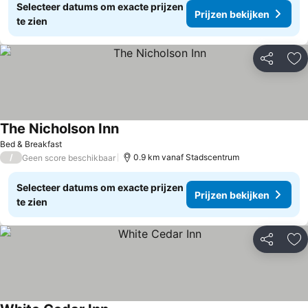
Selecteer datums om exacte prijzen
Prijzen bekijken
te zien
Delen
To
The Nicholson Inn
Bed & Breakfast
/
0.9 km vanaf Stadscentrum
Geen score beschikbaar
Selecteer datums om exacte prijzen
Prijzen bekijken
te zien
Delen
To