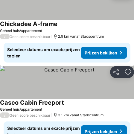
Chickadee A-frame
Geheel huis/appartement
/
2.9 km vanaf Stadscentrum
Geen score beschikbaar
Selecteer datums om exacte prijzen
Prijzen bekijken
te zien
Delen
To
Casco Cabin Freeport
Geheel huis/appartement
/
3.1 km vanaf Stadscentrum
Geen score beschikbaar
Selecteer datums om exacte prijzen
Prijzen bekijken