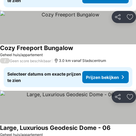
te zien
Delen
To
Cozy Freeport Bungalow
Geheel huis/appartement
/
3.0 km vanaf Stadscentrum
Geen score beschikbaar
Selecteer datums om exacte prijzen
Prijzen bekijken
te zien
Delen
To
Large, Luxurious Geodesic Dome - 06
Geheel huis/appartement