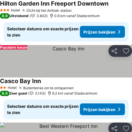
Hilton Garden Inn Freeport Downtown
Hotel
Dicht bij het Amtrak-station
3 Sterren
8,9
Uitstekend
3.842
0.6 km vanaf Stadscentrum
Selecteer datums om exacte prijzen
Prijzen bekijken
te zien
Populaire keuze
Delen
To
Casco Bay Inn
Hotel
Buitenterras om te ontspannen
2 Sterren
8,0
Zeer goed
2.143
6.2 km vanaf Stadscentrum
Selecteer datums om exacte prijzen
Prijzen bekijken
te zien
Delen
To