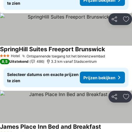
Prijzen bekijken
te zien
Delen
To
SpringHill Suites Freeport Brunswick
Hotel
Ontspannende toegang tot het binnenzwembad
3 Sterren
8,5
Uitstekend
486
3.3 km vanaf Stadscentrum
Selecteer datums om exacte prijzen
Prijzen bekijken
te zien
Delen
To
James Place Inn Bed and Breakfast