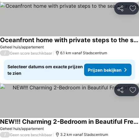
Delen
To
Oceanfront home with private steps to the sea + kayaks
Geheel huis/appartement
/
6.1 km vanaf Stadscentrum
Geen score beschikbaar
Selecteer datums om exacte prijzen
Prijzen bekijken
te zien
Delen
To
NEW!!! Charming 2-Bedroom in Beautiful Freeport!
Geheel huis/appartement
/
3.2 km vanaf Stadscentrum
Geen score beschikbaar