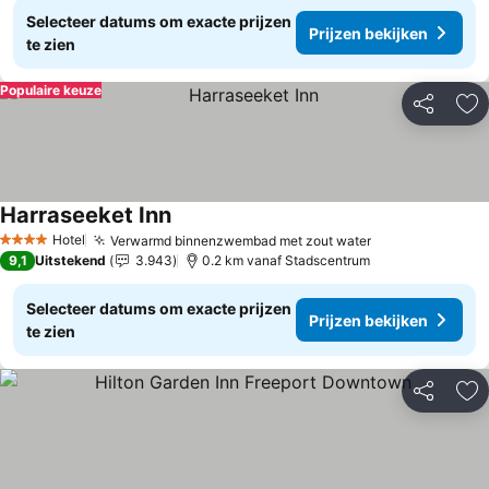
Selecteer datums om exacte prijzen
Prijzen bekijken
te zien
Populaire keuze
Delen
To
Harraseeket Inn
Hotel
Verwarmd binnenzwembad met zout water
4 Sterren
9,1
Uitstekend
3.943
0.2 km vanaf Stadscentrum
Selecteer datums om exacte prijzen
Prijzen bekijken
te zien
Delen
To