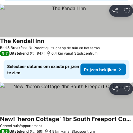
Delen
To
The Kendall Inn
Bed & Breakfast
Prachtig uitzicht op de tuin en het terras
9,7
Uitstekend
947
0.4 km vanaf Stadscentrum
Selecteer datums om exacte prijzen
Prijzen bekijken
te zien
Delen
To
New! ‘heron Cottage’ 1br South Freeport Cottage
Geheel huis/appartement
9,5
Uitstekend
59
4.9 km vanaf Stadscentrum