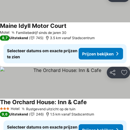
Maine Idyll Motor Court
Motel
Familiebedrijf sinds de jaren 30
8,7
Uitstekend
745
3.5 km vanaf Stadscentrum
Selecteer datums om exacte prijzen
Prijzen bekijken
te zien
Delen
To
The Orchard House: Inn & Cafe
Hotel
Rustgevend uitzicht op de tuin
3 Sterren
9,6
Uitstekend
246
1.5 km vanaf Stadscentrum
Selecteer datums om exacte prijzen