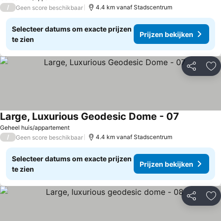
/
4.4 km vanaf Stadscentrum
Geen score beschikbaar
Selecteer datums om exacte prijzen
Prijzen bekijken
te zien
Delen
To
Large, Luxurious Geodesic Dome - 07
Geheel huis/appartement
/
4.4 km vanaf Stadscentrum
Geen score beschikbaar
Selecteer datums om exacte prijzen
Prijzen bekijken
te zien
Delen
To