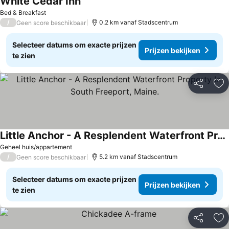
White Cedar Inn
Bed & Breakfast
/
0.2 km vanaf Stadscentrum
Geen score beschikbaar
Selecteer datums om exacte prijzen
Prijzen bekijken
te zien
Delen
To
Little Anchor - A Resplendent Waterfront Property In South Freeport, Maine.
Geheel huis/appartement
/
5.2 km vanaf Stadscentrum
Geen score beschikbaar
Selecteer datums om exacte prijzen
Prijzen bekijken
te zien
Delen
To