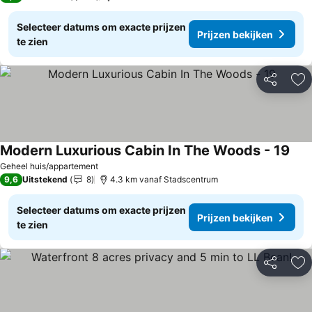
Selecteer datums om exacte prijzen
Prijzen bekijken
te zien
Delen
To
Modern Luxurious Cabin In The Woods - 19
Geheel huis/appartement
9,6
Uitstekend
8
4.3 km vanaf Stadscentrum
Selecteer datums om exacte prijzen
Prijzen bekijken
te zien
Delen
To