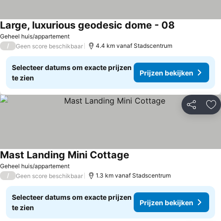
Large, luxurious geodesic dome - 08
Geheel huis/appartement
/
4.4 km vanaf Stadscentrum
Geen score beschikbaar
Selecteer datums om exacte prijzen
Prijzen bekijken
te zien
Delen
To
Mast Landing Mini Cottage
Geheel huis/appartement
/
1.3 km vanaf Stadscentrum
Geen score beschikbaar
Selecteer datums om exacte prijzen
Prijzen bekijken
te zien