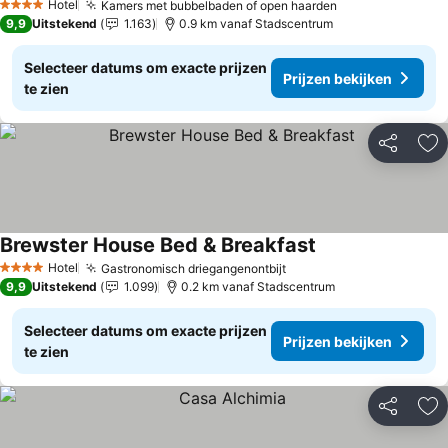
Hotel
Kamers met bubbelbaden of open haarden
4 Sterren
9,9
Uitstekend
1.163
0.9 km vanaf Stadscentrum
Selecteer datums om exacte prijzen
Prijzen bekijken
te zien
Delen
To
Brewster House Bed & Breakfast
Hotel
Gastronomisch driegangenontbijt
4 Sterren
9,9
Uitstekend
1.099
0.2 km vanaf Stadscentrum
Selecteer datums om exacte prijzen
Prijzen bekijken
te zien
Delen
To