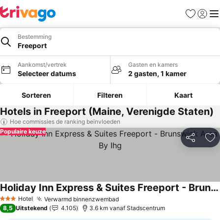
Favorieten
Aanmel
Me
Bestemming
Freeport
Aankomst/vertrek
Gasten en kamers
Selecteer datums
2 gasten, 1 kamer
Sorteren
Filteren
Kaart
Hotels in Freeport (Maine, Verenigde Staten)
Hoe commissies de ranking beïnvloeden
Populaire keuze
Delen
To
Holiday Inn Express & Suites Freeport - Brunswick Area By Ihg
Hotel
Verwarmd binnenzwembad
3 Sterren
8,5
Uitstekend
4.105
3.6 km vanaf Stadscentrum