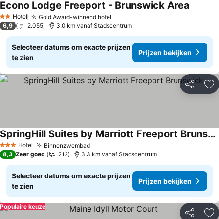
Econo Lodge Freeport - Brunswick Area
Hotel
Gold Award-winnend hotel
2 Sterren
6,9
2.055
3.0 km vanaf Stadscentrum
Selecteer datums om exacte prijzen
Prijzen bekijken
te zien
Delen
To
SpringHill Suites by Marriott Freeport Brunswick
Hotel
Binnenzwembad
3 Sterren
8,3
Zeer goed
212
3.3 km vanaf Stadscentrum
Selecteer datums om exacte prijzen
Prijzen bekijken
te zien
Populaire keuze
Delen
To