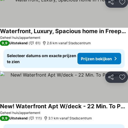
Delen
To
Waterfront, Luxury, Spacious home in Freeport!
Geheel huis/appartement
9,9
Uitstekend
61
2.6 km vanaf Stadscentrum
Selecteer datums om exacte prijzen
Prijzen bekijken
te zien
Delen
To
New! Waterfront Apt W/deck - 22 Min. To Portland!
Geheel huis/appartement
9,9
Uitstekend
111
3.1 km vanaf Stadscentrum