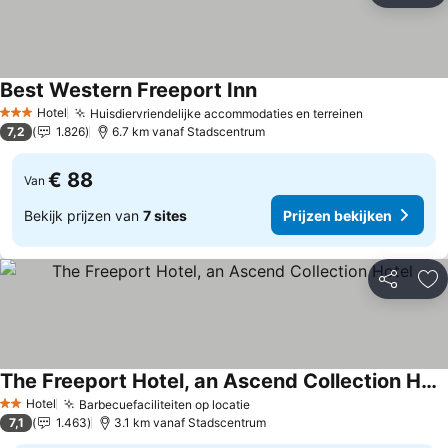
Best Western Freeport Inn
Hotel
Huisdiervriendelijke accommodaties en terreinen
3 Sterren
7,2
1.826
6.7 km vanaf Stadscentrum
€ 88
Van
Bekijk prijzen van
7 sites
Prijzen bekijken
Delen
To
The Freeport Hotel, an Ascend Collection Hotel
Hotel
Barbecuefaciliteiten op locatie
2 Sterren
7,1
1.463
3.1 km vanaf Stadscentrum