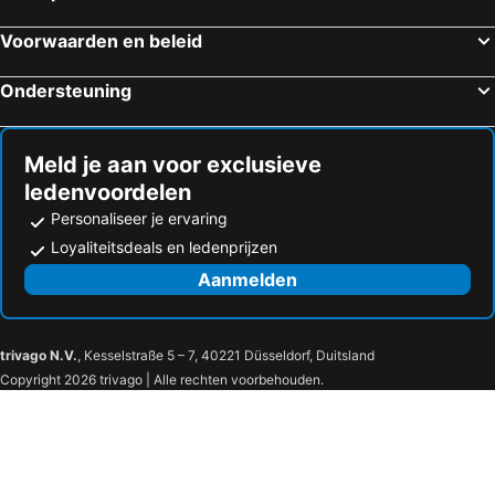
San Francisco, Californië Hotels
Los Angeles, Californië Hotels
Voorwaarden en beleid
Honolulu, Hawaii Hotels
Boston, Massachusetts Hotels
Ondersteuning
Meld je aan voor exclusieve
ledenvoordelen
Personaliseer je ervaring
Loyaliteitsdeals en ledenprijzen
Aanmelden
trivago N.V.
, Kesselstraße 5 – 7, 40221 Düsseldorf, Duitsland
Copyright 2026 trivago | Alle rechten voorbehouden.