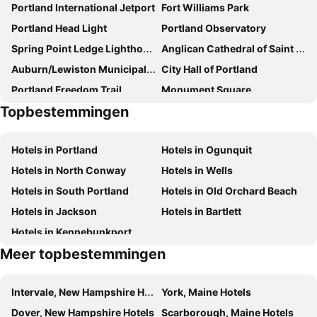
Portland International Jetport
Fort Williams Park
Portland Head Light
Portland Observatory
Spring Point Ledge Lighthouse
Anglican Cathedral of Saint Paul
Auburn/Lewiston Municipal Airport
City Hall of Portland
Portland Freedom Trail
Monument Square
Topbestemmingen
Victoria Mansion
Guided Walking Tours of Portland - The Old Port
Coastal Maine Botanical Gardens
Hotels in Portland
Hotels in Ogunquit
Hotels in North Conway
Hotels in Wells
Hotels in South Portland
Hotels in Old Orchard Beach
Hotels in Jackson
Hotels in Bartlett
Hotels in Kennebunkport
Meer topbestemmingen
Intervale, New Hampshire Hotels
York, Maine Hotels
Dover, New Hampshire Hotels
Scarborough, Maine Hotels