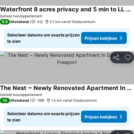
Waterfront 8 acres privacy and 5 min to LL Bean!
Geheel huis/appartement
9,9
Uitstekend
42
3.1 km vanaf Stadscentrum
Selecteer datums om exacte prijzen
Prijzen bekijken
te zien
Delen
To
The Nest ~ Newly Renovated Apartment In Downtown Freeport
Geheel huis/appartement
10
Uitstekend
168
1.0 km vanaf Stadscentrum
Selecteer datums om exacte prijzen
Prijzen bekijken
te zien