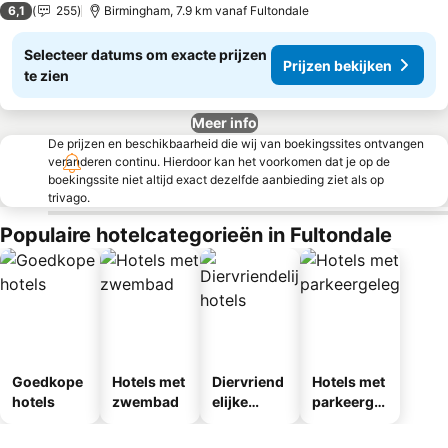
6,1
255
Birmingham, 7.9 km vanaf Fultondale
Selecteer datums om exacte prijzen
Prijzen bekijken
te zien
Meer info
De prijzen en beschikbaarheid die wij van boekingssites ontvangen
veranderen continu. Hierdoor kan het voorkomen dat je op de
boekingssite niet altijd exact dezelfde aanbieding ziet als op
trivago.
Populaire hotelcategorieën in Fultondale
Goedkope
Hotels met
Diervriend
Hotels met
hotels
zwembad
elijke
parkeergel
hotels
egenheid