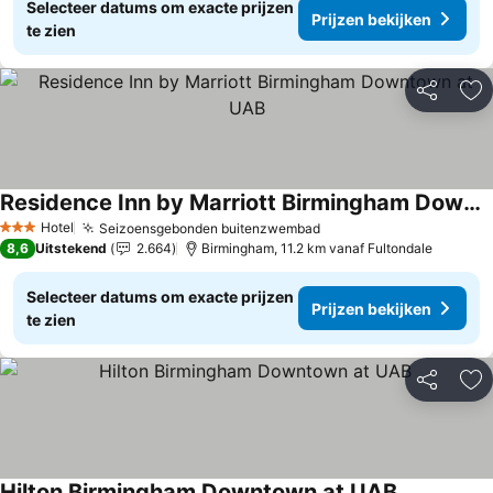
Selecteer datums om exacte prijzen
Prijzen bekijken
te zien
Delen
To
Residence Inn by Marriott Birmingham Downtown at UAB
Hotel
Seizoensgebonden buitenzwembad
3 Sterren
8,6
Uitstekend
2.664
Birmingham, 11.2 km vanaf Fultondale
Selecteer datums om exacte prijzen
Prijzen bekijken
te zien
Delen
To
Hilton Birmingham Downtown at UAB