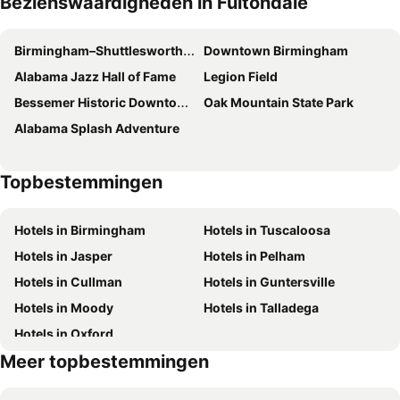
Bezienswaardigheden in Fultondale
Embassy Suites by Hilton Birmingham
Motel 6 Birmingham, AL
Comfort Inn & Suites Trussville I-59 Exit 141
Hilton Garden Inn Birmingham/Lakeshore Drive
Birmingham–Shuttlesworth International Airport
Downtown Birmingham
Alabama Jazz Hall of Fame
Legion Field
Bessemer Historic Downtown District
Oak Mountain State Park
Alabama Splash Adventure
Topbestemmingen
Hotels in Birmingham
Hotels in Tuscaloosa
Hotels in Jasper
Hotels in Pelham
Hotels in Cullman
Hotels in Guntersville
Hotels in Moody
Hotels in Talladega
Hotels in Oxford
Meer topbestemmingen