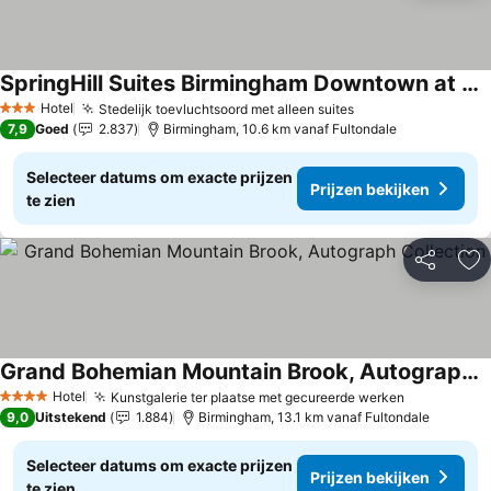
SpringHill Suites Birmingham Downtown at UAB
Hotel
Stedelijk toevluchtsoord met alleen suites
3 Sterren
7,9
Goed
2.837
Birmingham, 10.6 km vanaf Fultondale
Selecteer datums om exacte prijzen
Prijzen bekijken
te zien
Delen
To
Grand Bohemian Mountain Brook, Autograph Collection
Hotel
Kunstgalerie ter plaatse met gecureerde werken
4 Sterren
9,0
Uitstekend
1.884
Birmingham, 13.1 km vanaf Fultondale
Selecteer datums om exacte prijzen
Prijzen bekijken
te zien