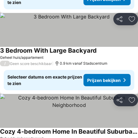
te zien
Delen
To
3 Bedroom With Large Backyard
Geheel huis/appartement
/
0.9 km vanaf Stadscentrum
Geen score beschikbaar
Selecteer datums om exacte prijzen
Prijzen bekijken
te zien
Delen
To
Cozy 4-bedroom Home In Beautiful Suburban Neighborhood