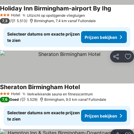
Holiday Inn Birmingham-airport By Ihg
Hotel
Uitzicht op opstijgende vliegtuigen
3 Sterren
7,3
5.513
Birmingham, 7.4 km vanaf Fultondale
Selecteer datums om exacte prijzen
Prijzen bekijken
te zien
Delen
To
Sheraton Birmingham Hotel
Hotel
Verkwikkende sauna en fitnesscentrum
3 Sterren
7,6
Goed
5.529
Birmingham, 9.0 km vanaf Fultondale
Selecteer datums om exacte prijzen
Prijzen bekijken
te zien