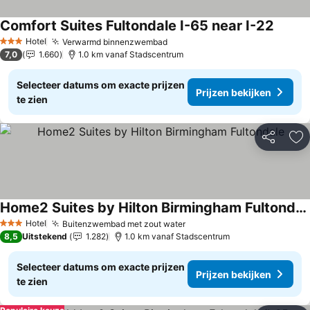
Comfort Suites Fultondale I-65 near I-22
Hotel
Verwarmd binnenzwembad
3 Sterren
7,0
1.660
1.0 km vanaf Stadscentrum
Selecteer datums om exacte prijzen
Prijzen bekijken
te zien
Delen
To
Home2 Suites by Hilton Birmingham Fultondale
Hotel
Buitenzwembad met zout water
3 Sterren
8,5
Uitstekend
1.282
1.0 km vanaf Stadscentrum
Selecteer datums om exacte prijzen
Prijzen bekijken
te zien