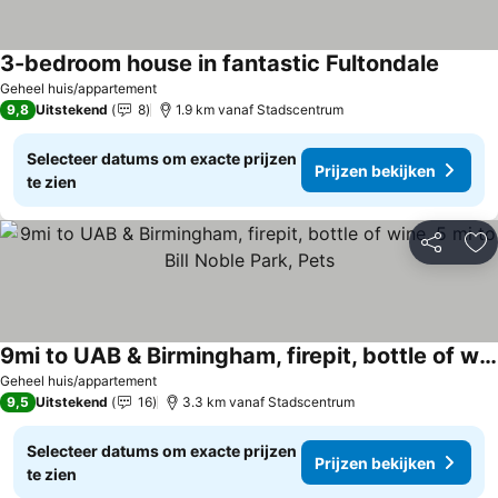
3-bedroom house in fantastic Fultondale
Geheel huis/appartement
9,8
Uitstekend
8
1.9 km vanaf Stadscentrum
Selecteer datums om exacte prijzen
Prijzen bekijken
te zien
Delen
To
9mi to UAB & Birmingham, firepit, bottle of wine, 5 mi to Bill Noble Park, Pets
Geheel huis/appartement
9,5
Uitstekend
16
3.3 km vanaf Stadscentrum
Selecteer datums om exacte prijzen
Prijzen bekijken
te zien