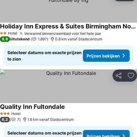
Holiday Inn Express & Suites Birmingham North - Fultondale By Ihg
Hotel
Verwarmd binnenzwembad voor het hele jaar
2 Sterren
8,9
Uitstekend
1.897
0.8 km vanaf Stadscentrum
Selecteer datums om exacte prijzen
Prijzen bekijken
te zien
Delen
To
Quality Inn Fultondale
Hotel
3 Sterren
6,2
7
1.6 km vanaf Stadscentrum
Selecteer datums om exacte prijzen
Prijzen bekijken