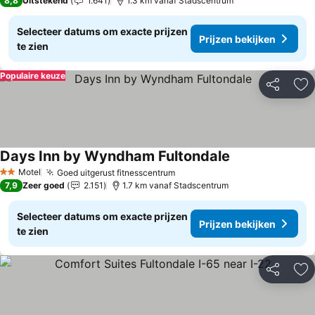
8,8
Uitstekend
1.641
1.3 km vanaf Stadscentrum
Selecteer datums om exacte prijzen
Prijzen bekijken
te zien
Populaire keuze
Delen
To
Days Inn by Wyndham Fultondale
Motel
Goed uitgerust fitnesscentrum
2 Sterren
7,9
Zeer goed
2.151
1.7 km vanaf Stadscentrum
Selecteer datums om exacte prijzen
Prijzen bekijken
te zien
Delen
To