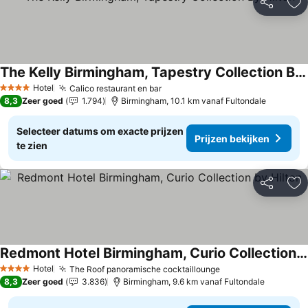
Delen
To
The Kelly Birmingham, Tapestry Collection By Hilton
Hotel
Calico restaurant en bar
4 Sterren
8,3
Zeer goed
1.794
Birmingham, 10.1 km vanaf Fultondale
Selecteer datums om exacte prijzen
Prijzen bekijken
te zien
Delen
To
Redmont Hotel Birmingham, Curio Collection by Hilton
Hotel
The Roof panoramische cocktaillounge
4 Sterren
8,3
Zeer goed
3.836
Birmingham, 9.6 km vanaf Fultondale