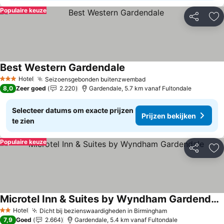
Populaire keuze
Delen
To
Best Western Gardendale
Hotel
Seizoensgebonden buitenzwembad
3 Sterren
8,0
Zeer goed
2.220
Gardendale, 5.7 km vanaf Fultondale
Selecteer datums om exacte prijzen
Prijzen bekijken
te zien
Populaire keuze
Delen
To
Microtel Inn & Suites by Wyndham Gardendale
Hotel
Dicht bij bezienswaardigheden in Birmingham
2 Sterren
7,9
Goed
2.664
Gardendale, 5.4 km vanaf Fultondale