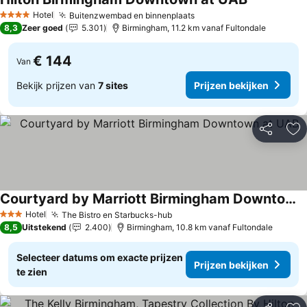
Hotel
Buitenzwembad en binnenplaats
4 Sterren
8,3
Zeer goed
5.301
Birmingham, 11.2 km vanaf Fultondale
€ 144
Van
Bekijk prijzen van
7 sites
Prijzen bekijken
Delen
To
Courtyard by Marriott Birmingham Downtown at UAB
Hotel
The Bistro en Starbucks-hub
3 Sterren
8,5
Uitstekend
2.400
Birmingham, 10.8 km vanaf Fultondale
Selecteer datums om exacte prijzen
Prijzen bekijken
te zien