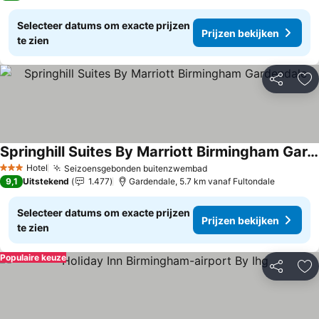
Selecteer datums om exacte prijzen
Prijzen bekijken
te zien
Delen
To
Springhill Suites By Marriott Birmingham Gardendale
Hotel
Seizoensgebonden buitenzwembad
3 Sterren
9,1
Uitstekend
1.477
Gardendale, 5.7 km vanaf Fultondale
Selecteer datums om exacte prijzen
Prijzen bekijken
te zien
Populaire keuze
Delen
To