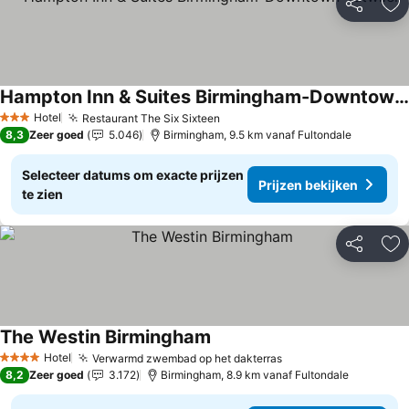
Delen
To
Hampton Inn & Suites Birmingham-Downtown-Tutwiler
Hotel
Restaurant The Six Sixteen
3 Sterren
8,3
Zeer goed
5.046
Birmingham, 9.5 km vanaf Fultondale
Selecteer datums om exacte prijzen
Prijzen bekijken
te zien
Delen
To
The Westin Birmingham
Hotel
Verwarmd zwembad op het dakterras
4 Sterren
8,2
Zeer goed
3.172
Birmingham, 8.9 km vanaf Fultondale