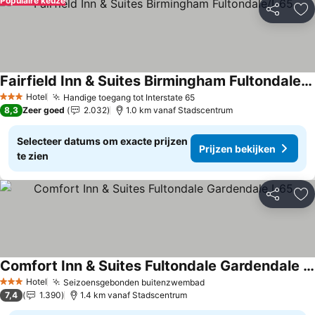
Populaire keuze
Delen
To
Fairfield Inn & Suites Birmingham Fultondale/I-65
Hotel
Handige toegang tot Interstate 65
3 Sterren
8,3
Zeer goed
2.032
1.0 km vanaf Stadscentrum
Selecteer datums om exacte prijzen
Prijzen bekijken
te zien
Delen
To
Comfort Inn & Suites Fultondale Gardendale I-65
Hotel
Seizoensgebonden buitenzwembad
3 Sterren
7,4
1.390
1.4 km vanaf Stadscentrum