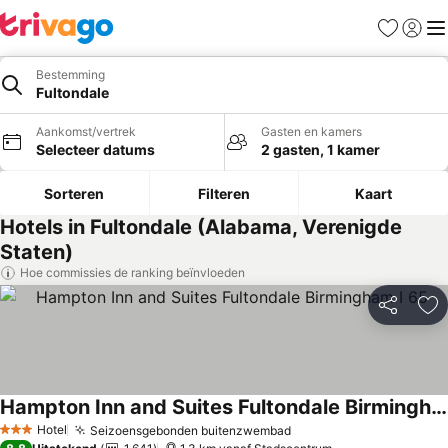
Favorieten
Aanmel
Me
Bestemming
Fultondale
Aankomst/vertrek
Gasten en kamers
Selecteer datums
2 gasten, 1 kamer
Sorteren
Filteren
Kaart
Hotels in Fultondale (Alabama, Verenigde
Staten)
Hoe commissies de ranking beïnvloeden
Delen
To
Hampton Inn and Suites Fultondale Birmingham I 65
Hotel
Seizoensgebonden buitenzwembad
3 Sterren