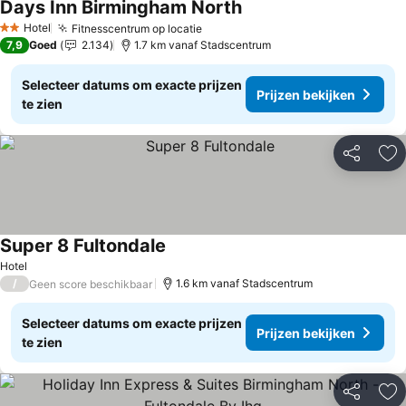
Days Inn Birmingham North
Hotel
Fitnesscentrum op locatie
2 Sterren
7,9
Goed
2.134
1.7 km vanaf Stadscentrum
Selecteer datums om exacte prijzen
Prijzen bekijken
te zien
Delen
To
Super 8 Fultondale
Hotel
/
1.6 km vanaf Stadscentrum
Geen score beschikbaar
Selecteer datums om exacte prijzen
Prijzen bekijken
te zien
Delen
To