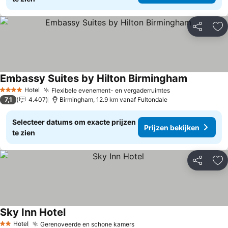
Delen
To
Embassy Suites by Hilton Birmingham
Hotel
Flexibele evenement- en vergaderruimtes
4 Sterren
7,1
4.407
Birmingham, 12.9 km vanaf Fultondale
Selecteer datums om exacte prijzen
Prijzen bekijken
te zien
Delen
To
Sky Inn Hotel
Hotel
Gerenoveerde en schone kamers
2 Sterren