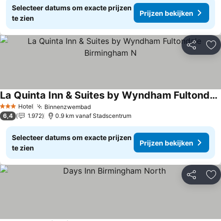
Selecteer datums om exacte prijzen
Prijzen bekijken
te zien
Delen
To
La Quinta Inn & Suites by Wyndham Fultondale Birmingham N
Hotel
Binnenzwembad
3 Sterren
6,4
1.972
0.9 km vanaf Stadscentrum
Selecteer datums om exacte prijzen
Prijzen bekijken
te zien
Delen
To