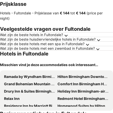
Prijsklasse
Hotels - Fultondale -
Prijsklasse
van
‎€ 144
tot
‎€ 144
(price per
night)
Veelgestelde vragen over Fultondale
Wat zijn de beste hotels in Fultondale?
Wat zijn de beste huisdiervriendelijke hotels in Fultondale?
Wat zijn de beste hotels met een spa in Fultondale?
Wat zijn de beste hotels met een zwembad in Fultondale?
Hotels in Fultondale
Misschien vind je deze accommodaties ook interessant…
Ramada by Wyndham Birmingham Airport
Hilton Birmingham Downtown at UAB
Grand Bohemian Mountain Brook, Autograph Collection
Comfort Inn Birmingham Homewood
Drury Inn & Suites Birmingham Grandview
Holiday Inn Birmingham-airport By Ihg
Relax Inn
Redmont Hotel Birmingham, Curio Collection by Hilton
Residence Inn by Marriott Birmingham Downtown at UAB
Homewood Suites by Hilton Birmingham Downtown Near UAB