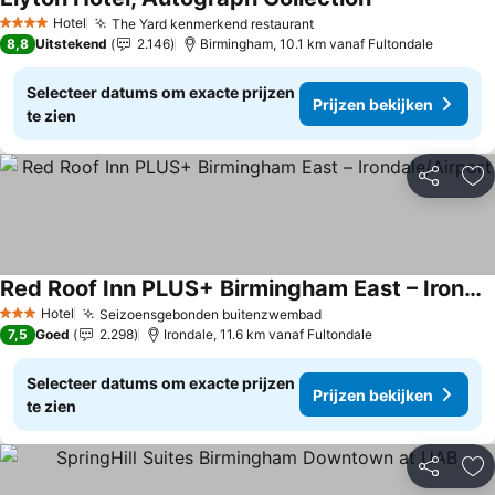
Hotel
The Yard kenmerkend restaurant
4 Sterren
8,8
Uitstekend
2.146
Birmingham, 10.1 km vanaf Fultondale
Selecteer datums om exacte prijzen
Prijzen bekijken
te zien
Delen
To
Red Roof Inn PLUS+ Birmingham East – Irondale/Airport
Hotel
Seizoensgebonden buitenzwembad
3 Sterren
7,5
Goed
2.298
Irondale, 11.6 km vanaf Fultondale
Selecteer datums om exacte prijzen
Prijzen bekijken
te zien
Delen
To