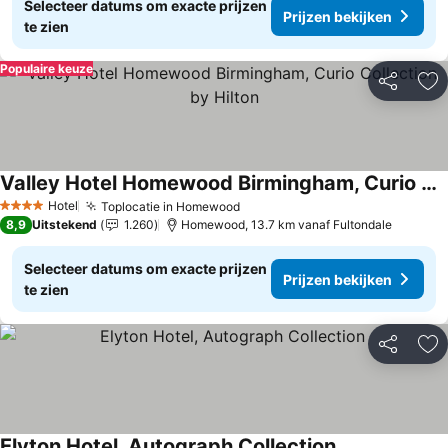
Selecteer datums om exacte prijzen
Prijzen bekijken
te zien
Populaire keuze
Delen
To
Valley Hotel Homewood Birmingham, Curio Collection by Hilton
Hotel
Toplocatie in Homewood
4 Sterren
8,9
Uitstekend
1.260
Homewood, 13.7 km vanaf Fultondale
Selecteer datums om exacte prijzen
Prijzen bekijken
te zien
Delen
To
Elyton Hotel, Autograph Collection