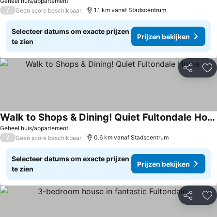
Geheel huis/appartement
/
1.1 km vanaf Stadscentrum
Geen score beschikbaar
Selecteer datums om exacte prijzen
Prijzen bekijken
te zien
Delen
To
Walk to Shops & Dining! Quiet Fultondale Home
Geheel huis/appartement
/
0.6 km vanaf Stadscentrum
Geen score beschikbaar
Selecteer datums om exacte prijzen
Prijzen bekijken
te zien
Delen
To