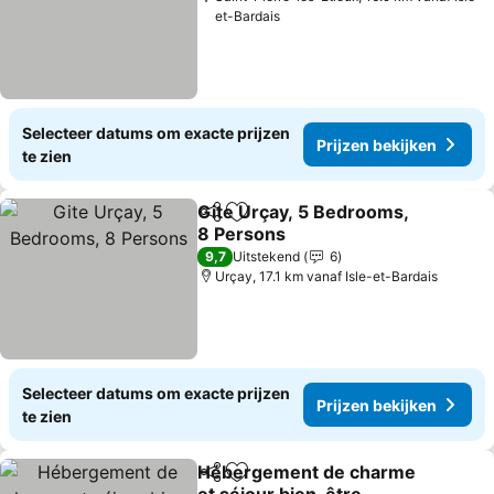
et-Bardais
Selecteer datums om exacte prijzen
Prijzen bekijken
te zien
Gite Urçay, 5 Bedrooms,
Delen
Toevoegen aan favorieten
8 Persons
Prijzen bekijken
9,7
Uitstekend
6
Urçay, 17.1 km vanaf Isle-et-Bardais
Selecteer datums om exacte prijzen
Prijzen bekijken
te zien
Hébergement de charme
Delen
Toevoegen aan favorieten