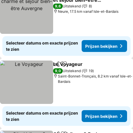
et séjour bien-être
Auvergne
Prijzen bekijken
9,6
Uitstekend
8
Neure, 17.5 km vanaf Isle-et-Bardais
Selecteer datums om exacte prijzen
Prijzen bekijken
te zien
Le Voyageur
Delen
Toevoegen aan favorieten
Prijzen bekijk
9,0
Uitstekend
19
Saint-Bonnet-Tronçais, 8.2 km vanaf Isle-et-
Bardais
Selecteer datums om exacte prijzen
Prijzen bekijken
te zien