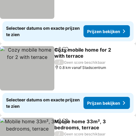
Selecteer datums om exacte prijzen
Prijzen bekijken
te zien
Cozy mobile home for 2
Delen
Toevoegen aan favorieten
with terrace
Prijzen bekijken
/
Geen score beschikbaar
0.8 km vanaf Stadscentrum
Selecteer datums om exacte prijzen
Prijzen bekijken
te zien
Mobile home 33m², 3
Delen
Toevoegen aan favorieten
bedrooms, terrace
Prijzen bekijken
/
Geen score beschikbaar