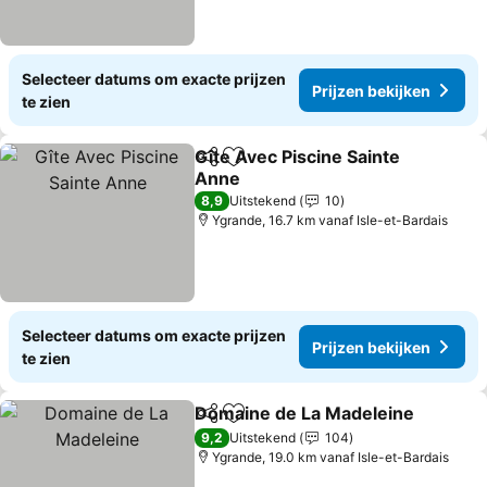
Selecteer datums om exacte prijzen
Prijzen bekijken
te zien
Gîte Avec Piscine Sainte
Delen
Toevoegen aan favorieten
Anne
Prijzen bekijken
8,9
Uitstekend
10
Ygrande, 16.7 km vanaf Isle-et-Bardais
Selecteer datums om exacte prijzen
Prijzen bekijken
te zien
Domaine de La Madeleine
Delen
Toevoegen aan favorieten
9,2
Uitstekend
104
Ygrande, 19.0 km vanaf Isle-et-Bardais