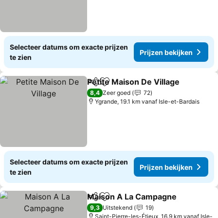
Selecteer datums om exacte prijzen
Prijzen bekijken
te zien
Petite Maison De Village
Delen
Toevoegen aan favorieten
Pr
8,4
Zeer goed
72
Ygrande, 19.1 km vanaf Isle-et-Bardais
Selecteer datums om exacte prijzen
Prijzen bekijken
te zien
Maison A La Campagne
Delen
Toevoegen aan favorieten
Pr
9,3
Uitstekend
19
Saint-Pierre-les-Étieux, 16.9 km vanaf Isle-