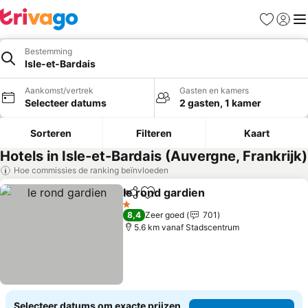
Favorieten
Aanmel
Me
Bestemming
Isle-et-Bardais
Aankomst/vertrek
Gasten en kamers
Selecteer datums
2 gasten, 1 kamer
Sorteren
Filteren
Kaart
Hotels in Isle-et-Bardais (Auvergne, Frankrijk)
Hoe commissies de ranking beïnvloeden
le rond gardien
Delen
Toevoegen aan favorieten
Prijzen bek
1 Sterren
8,4
Zeer goed
701
5.6 km vanaf Stadscentrum
Selecteer datums om exacte prijzen