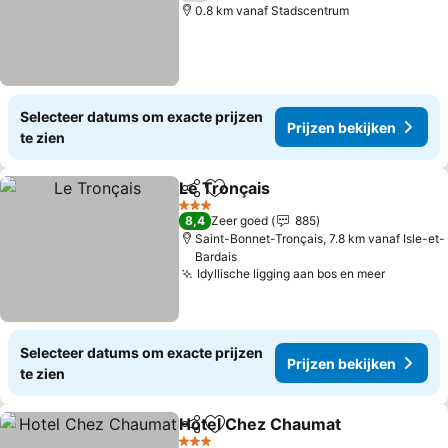
0.8 km vanaf Stadscentrum
Selecteer datums om exacte prijzen
Prijzen bekijken
te zien
Le Tronçais
Delen
Toevoegen aan favorieten
Prijzen bekijke
3 Sterren
8,4
Zeer goed
885
Saint-Bonnet-Tronçais, 7.8 km vanaf Isle-et-
Bardais
Idyllische ligging aan bos en meer
Prijzen 
Selecteer datums om exacte prijzen
Prijzen bekijken
te zien
Hotel Chez Chaumat
Delen
Toevoegen aan favorieten
Prijz