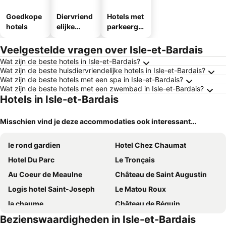
Goedkope
Diervriend
Hotels met
hotels
elijke
parkeergel
hotels
egenheid
Veelgestelde vragen over Isle-et-Bardais
Wat zijn de beste hotels in Isle-et-Bardais?
Wat zijn de beste huisdiervriendelijke hotels in Isle-et-Bardais?
Wat zijn de beste hotels met een spa in Isle-et-Bardais?
Wat zijn de beste hotels met een zwembad in Isle-et-Bardais?
Hotels in Isle-et-Bardais
Misschien vind je deze accommodaties ook interessant…
le rond gardien
Hotel Chez Chaumat
Hotel Du Parc
Le Tronçais
Au Coeur de Meaulne
Château de Saint Augustin
Logis hotel Saint-Joseph
Le Matou Roux
la chaume
Château de Béguin
Bezienswaardigheden in Isle-et-Bardais
Logis - Auberge Bourbonnaise
Relais du Silence Hôtel & Restaurant Le Moulin de Chaméron