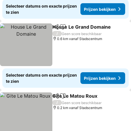
Selecteer datums om exacte prijzen
Prijzen bekijken
te zien
House Le Grand Domaine
Delen
Toevoegen aan favorieten
/
Geen score beschikbaar
0.6 km vanaf Stadscentrum
Selecteer datums om exacte prijzen
Prijzen bekijken
te zien
Gite Le Matou Roux
Delen
Toevoegen aan favorieten
Prijze
/
Geen score beschikbaar
0.2 km vanaf Stadscentrum