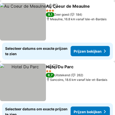
Au Coeur de Meaulne
Delen
Toevoegen aan favorieten
Prij
3 Sterren
8,1
Zeer goed
184
Meaulne, 16.8 km vanaf Isle-et-Bardais
Selecteer datums om exacte prijzen
Prijzen bekijken
te zien
Hotel Du Parc
Delen
Toevoegen aan favorieten
Prijzen bekij
2 Sterren
8,7
Uitstekend
262
Sancoins, 18.6 km vanaf Isle-et-Bardais
Selecteer datums om exacte prijzen
Prijzen bekijken
te zien