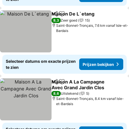
Maison De L`etang
Delen
Toevoegen aan favorieten
Prijzen
8,3
Zeer goed
15
Saint-Bonnet-Tronçais, 7.6 km vanaf Isle-et-
Bardais
Selecteer datums om exacte prijzen
Prijzen bekijken
te zien
Maison A La Campagne
Delen
Toevoegen aan favorieten
Avec Grand Jardin Clos
Prijzen bekijken
8,6
Uitstekend
5
Saint-Bonnet-Tronçais, 8.4 km vanaf Isle-
et-Bardais