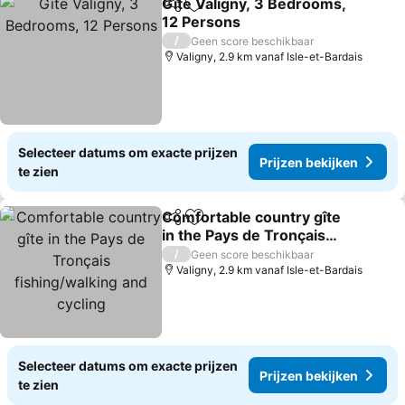
Gite Valigny, 3 Bedrooms,
Delen
Toevoegen aan favorieten
12 Persons
Prijzen bekijken
/
Geen score beschikbaar
Valigny, 2.9 km vanaf Isle-et-Bardais
Selecteer datums om exacte prijzen
Prijzen bekijken
te zien
Comfortable country gîte
Delen
Toevoegen aan favorieten
in the Pays de Tronçais
fishing/walking and
Prijzen bekijken
/
Geen score beschikbaar
cycling
Valigny, 2.9 km vanaf Isle-et-Bardais
Selecteer datums om exacte prijzen
Prijzen bekijken
te zien