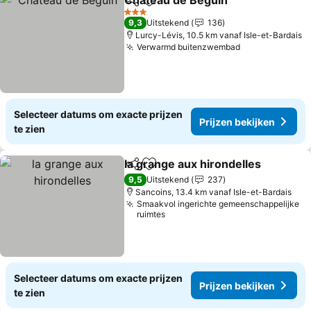
Château de Béguin
Delen
Toevoegen aan favorieten
Prijzen
3 Sterren
9,3
Uitstekend
136
Lurcy-Lévis, 10.5 km vanaf Isle-et-Bardais
Verwarmd buitenzwembad
Prijzen bekij
Selecteer datums om exacte prijzen
Prijzen bekijken
te zien
la grange aux hirondelles
Delen
Toevoegen aan favorieten
P
9,5
Uitstekend
237
Sancoins, 13.4 km vanaf Isle-et-Bardais
Smaakvol ingerichte gemeenschappelijke
ruimtes
Selecteer datums om exacte prijzen
Prijzen bekijken
te zien