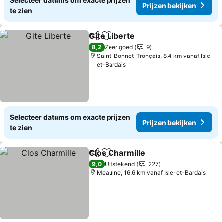
Selecteer datums om exacte prijzen
Prijzen bekijken
te zien
Gite Liberte
Delen
Toevoegen aan favorieten
Prijzen bekijke
8,2
Zeer goed
9
Saint-Bonnet-Tronçais, 8.4 km vanaf Isle-
et-Bardais
Selecteer datums om exacte prijzen
Prijzen bekijken
te zien
Clos Charmille
Delen
Toevoegen aan favorieten
Prijzen beki
9,0
Uitstekend
227
Meaulne, 16.6 km vanaf Isle-et-Bardais