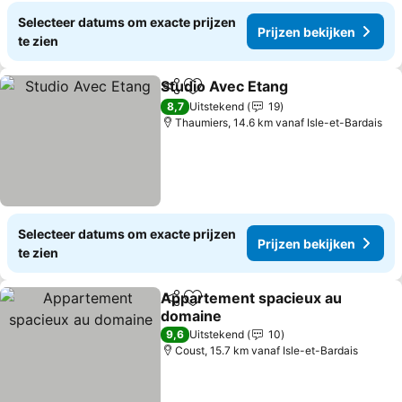
Selecteer datums om exacte prijzen
Prijzen bekijken
te zien
Studio Avec Etang
Delen
Toevoegen aan favorieten
Prijzen 
8,7
Uitstekend
19
Thaumiers, 14.6 km vanaf Isle-et-Bardais
Selecteer datums om exacte prijzen
Prijzen bekijken
te zien
Appartement spacieux au
Delen
Toevoegen aan favorieten
domaine
Prijzen bekijken
9,6
Uitstekend
10
Coust, 15.7 km vanaf Isle-et-Bardais