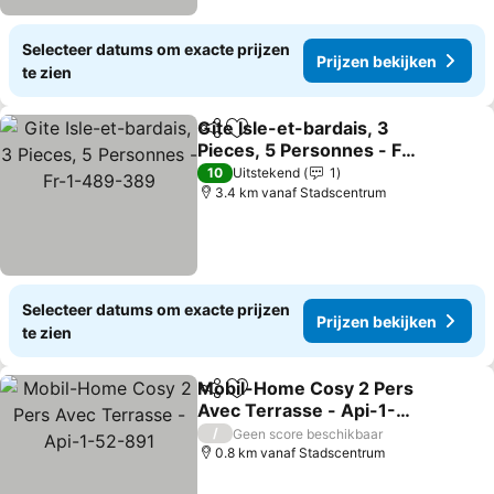
Selecteer datums om exacte prijzen
Prijzen bekijken
te zien
Gite Isle-et-bardais, 3
Delen
Toevoegen aan favorieten
Pieces, 5 Personnes - Fr-
1-489-389
Prijzen bekijken
10
Uitstekend
1
3.4 km vanaf Stadscentrum
Selecteer datums om exacte prijzen
Prijzen bekijken
te zien
Mobil-Home Cosy 2 Pers
Delen
Toevoegen aan favorieten
Avec Terrasse - Api-1-
52-891
Prijzen bekijken
/
Geen score beschikbaar
0.8 km vanaf Stadscentrum