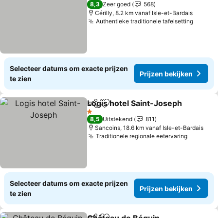
3 Sterren
8,3
Zeer goed
568
Cérilly, 8.2 km vanaf Isle-et-Bardais
Authentieke traditionele tafelsetting
Prijze
Selecteer datums om exacte prijzen
Prijzen bekijken
te zien
Logis hotel Saint-Joseph
Delen
Toevoegen aan favorieten
P
1 Sterren
8,5
Uitstekend
811
Sancoins, 18.6 km vanaf Isle-et-Bardais
Traditionele regionale eetervaring
Prijzen 
Selecteer datums om exacte prijzen
Prijzen bekijken
te zien