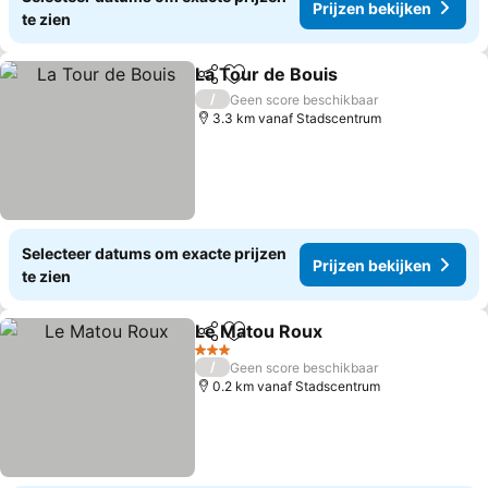
Prijzen bekijken
te zien
La Tour de Bouis
Delen
Toevoegen aan favorieten
Prijzen be
/
Geen score beschikbaar
3.3 km vanaf Stadscentrum
Selecteer datums om exacte prijzen
Prijzen bekijken
te zien
Le Matou Roux
Delen
Toevoegen aan favorieten
Prijzen bek
3 Sterren
/
Geen score beschikbaar
0.2 km vanaf Stadscentrum