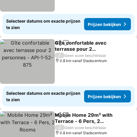
Selecteer datums om exacte prijzen
Prijzen bekijken
te zien
Gîte confortable avec
Delen
Toevoegen aan favorieten
terrasse pour 2
personnes - API-1-52-
Prijzen bekijken
/
Geen score beschikbaar
875
0.8 km vanaf Stadscentrum
Selecteer datums om exacte prijzen
Prijzen bekijken
te zien
Mobile Home 29m² with
Delen
Toevoegen aan favorieten
Terrace - 6 Pers, 2
Rooms
Prijzen bekijken
/
Geen score beschikbaar
0.8 km vanaf Stadscentrum