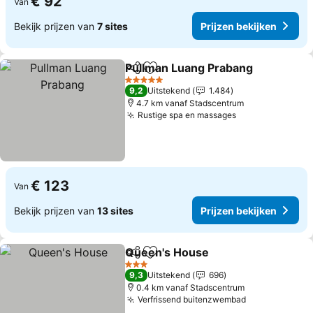
€ 92
Van
Bekijk prijzen van
7 sites
Prijzen bekijken
Pullman Luang Prabang
Delen
Toevoegen aan favorieten
5 Sterren
9,2
Uitstekend
1.484
4.7 km vanaf Stadscentrum
Rustige spa en massages
€ 123
Van
Bekijk prijzen van
13 sites
Prijzen bekijken
Queen's House
Delen
Toevoegen aan favorieten
3 Sterren
9,3
Uitstekend
696
0.4 km vanaf Stadscentrum
Verfrissend buitenzwembad