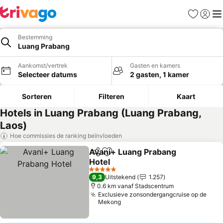
Favorieten
Aanmel
Me
Bestemming
Luang Prabang
Aankomst/vertrek
Gasten en kamers
Selecteer datums
2 gasten, 1 kamer
Sorteren
Filteren
Kaart
Hotels in Luang Prabang (Luang Prabang,
Laos)
Hoe commissies de ranking beïnvloeden
Avani+ Luang Prabang
Delen
Toevoegen aan favorieten
Hotel
5 Sterren
9,3
Uitstekend
1.257
0.6 km vanaf Stadscentrum
Exclusieve zonsondergangcruise op de
Mekong