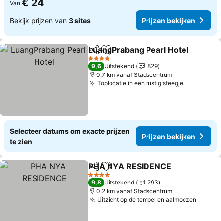
€ 24
Van
Bekijk prijzen van
3 sites
Prijzen bekijken
LuangPrabang Pearl Hotel
Delen
Toevoegen aan favorieten
4 Sterren
9,6
Uitstekend
829
0.7 km vanaf Stadscentrum
Toplocatie in een rustig steegje
Selecteer datums om exacte prijzen
Prijzen bekijken
te zien
PHA NYA RESIDENCE
Delen
Toevoegen aan favorieten
4 Sterren
9,8
Uitstekend
293
0.2 km vanaf Stadscentrum
Uitzicht op de tempel en aalmoezen