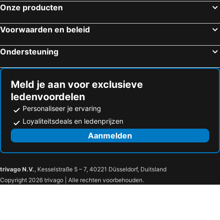
Sakaodeuan
Rattana Guesthouse
Onze producten
Luang Prabang Pavilion Hotel & Travel
Sa Sa Lao
Voorwaarden en beleid
Villa Somphong
Sofitel Luang Prabang
Thongbay Guesthouse
Rama
Ondersteuning
Villa Chitchareune 2
Meld je aan voor exclusieve
ledenvoordelen
Personaliseer je ervaring
Loyaliteitsdeals en ledenprijzen
Aanmelden
trivago N.V.
, Kesselstraße 5 – 7, 40221 Düsseldorf, Duitsland
Copyright 2026 trivago | Alle rechten voorbehouden.