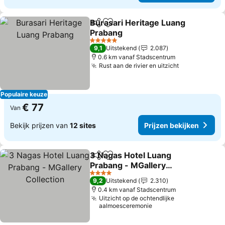
Burasari Heritage Luang
Delen
Toevoegen aan favorieten
Prabang
5 Sterren
9,1
Uitstekend
2.087
0.6 km vanaf Stadscentrum
Rust aan de rivier en uitzicht
Populaire keuze
€ 77
Van
Bekijk prijzen van
12 sites
Prijzen bekijken
3 Nagas Hotel Luang
Delen
Toevoegen aan favorieten
Prabang - MGallery
Collection
4 Sterren
9,2
Uitstekend
2.310
0.4 km vanaf Stadscentrum
Uitzicht op de ochtendlijke
aalmoesceremonie