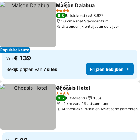
Maison Dalabua
Delen
Toevoegen aan favorieten
4 Sterren
9,3
Uitstekend
3.627
1.0 km vanaf Stadscentrum
Uitzonderlijk ontbijt aan de vijver
Populaire keuze
€ 139
Van
Bekijk prijzen van
7 sites
Prijzen bekijken
Choasis Hotel
Delen
Toevoegen aan favorieten
4 Sterren
9,5
Uitstekend
155
1.2 km vanaf Stadscentrum
Authentieke lokale en Aziatische gerechten