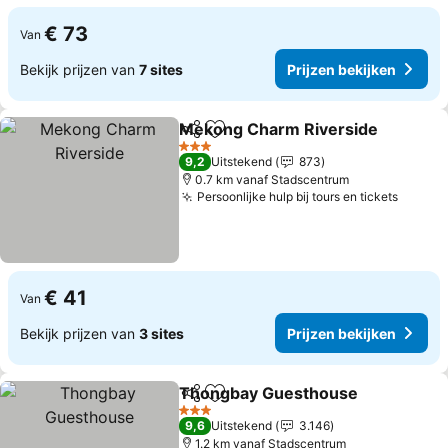
€ 73
Van
Bekijk prijzen van
7 sites
Prijzen bekijken
Mekong Charm Riverside
Delen
Toevoegen aan favorieten
3 Sterren
9,2
Uitstekend
873
0.7 km vanaf Stadscentrum
Persoonlijke hulp bij tours en tickets
€ 41
Van
Bekijk prijzen van
3 sites
Prijzen bekijken
Thongbay Guesthouse
Delen
Toevoegen aan favorieten
3 Sterren
9,6
Uitstekend
3.146
1.2 km vanaf Stadscentrum