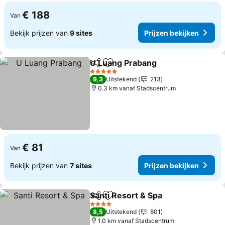
€ 188
Van
Bekijk prijzen van
9 sites
Prijzen bekijken
U Luang Prabang
Delen
Toevoegen aan favorieten
5 Sterren
9,3
Uitstekend
213
0.3 km vanaf Stadscentrum
€ 81
Van
Bekijk prijzen van
7 sites
Prijzen bekijken
Santi Resort & Spa
Delen
Toevoegen aan favorieten
4 Sterren
8,5
Uitstekend
801
1.0 km vanaf Stadscentrum