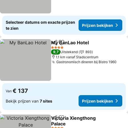
Selecteer datums om exacte prijzen
Prijzen bekijken
te zien
My BanLao Hotel
Delen
Toevoegen aan favorieten
4 Sterren
9,7
Uitstekend
893
1.1 km vanaf Stadscentrum
Gastronomisch dineren bij Bistro 1960
€ 137
Van
Bekijk prijzen van
7 sites
Prijzen bekijken
Victoria Xiengthong
Delen
Toevoegen aan favorieten
Palace