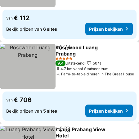
€ 112
Van
Bekijk prijzen van
6 sites
Prijzen bekijken
Rosewood Luang
Delen
Toevoegen aan favorieten
Prabang
5 Sterren
9,4
Uitstekend
504
4.7 km vanaf Stadscentrum
Farm-to-table dineren in The Great House
€ 706
Van
Bekijk prijzen van
5 sites
Prijzen bekijken
Luang Prabang View
Delen
Toevoegen aan favorieten
Hotel