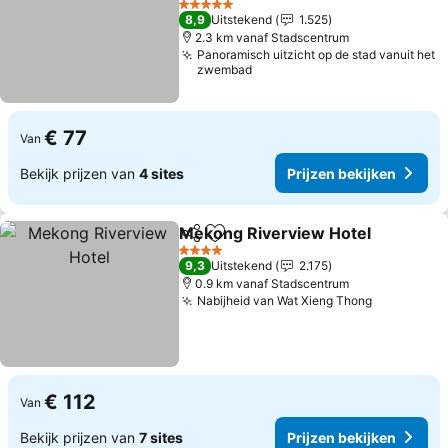
5 Sterren
8,9
Uitstekend
1.525
2.3 km vanaf Stadscentrum
Panoramisch uitzicht op de stad vanuit het
zwembad
€ 77
Van
Bekijk prijzen van
4 sites
Prijzen bekijken
Mekong Riverview Hotel
Delen
Toevoegen aan favorieten
4 Sterren
9,3
Uitstekend
2.175
0.9 km vanaf Stadscentrum
Nabijheid van Wat Xieng Thong
€ 112
Van
Bekijk prijzen van
7 sites
Prijzen bekijken