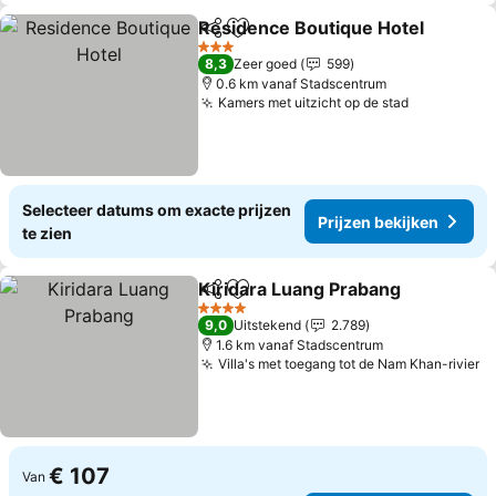
Residence Boutique Hotel
Delen
Toevoegen aan favorieten
3 Sterren
8,3
Zeer goed
599
0.6 km vanaf Stadscentrum
Kamers met uitzicht op de stad
Selecteer datums om exacte prijzen
Prijzen bekijken
te zien
Kiridara Luang Prabang
Delen
Toevoegen aan favorieten
4 Sterren
9,0
Uitstekend
2.789
1.6 km vanaf Stadscentrum
Villa's met toegang tot de Nam Khan-rivier
€ 107
Van