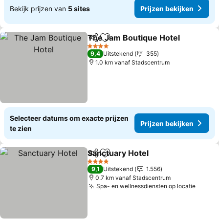
Bekijk prijzen van
5 sites
Prijzen bekijken
The Jam Boutique Hotel
Delen
Toevoegen aan favorieten
4 Sterren
9,4
Uitstekend
355
1.0 km vanaf Stadscentrum
Selecteer datums om exacte prijzen
Prijzen bekijken
te zien
Sanctuary Hotel
Delen
Toevoegen aan favorieten
4 Sterren
9,1
Uitstekend
1.556
0.7 km vanaf Stadscentrum
Spa- en wellnessdiensten op locatie