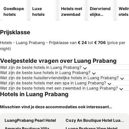
Goedkope
Luxe
Hotels met
Diervriend
Well
hotels
hotels
zwembad
elijke
otels
hotels
Prijsklasse
Hotels - Luang Prabang -
Prijsklasse
van
‎€ 24
tot
‎€ 706
(price per
night)
Veelgestelde vragen over Luang Prabang
Wat zijn de beste hotels in Luang Prabang?
Wat zijn de beste luxe hotels in Luang Prabang?
Wat zijn de beste huisdiervriendelijke hotels in Luang Prabang?
Wat zijn de beste hotels met een spa in Luang Prabang?
Wat zijn de beste hotels met een zwembad in Luang Prabang?
Hotels in Luang Prabang
Misschien vind je deze accommodaties ook interessant…
LuangPrabang Pearl Hotel
Cozy An Boutique Hotel Luangprabang
Ammata Boutique Villa
Luang Prabang View Hotel