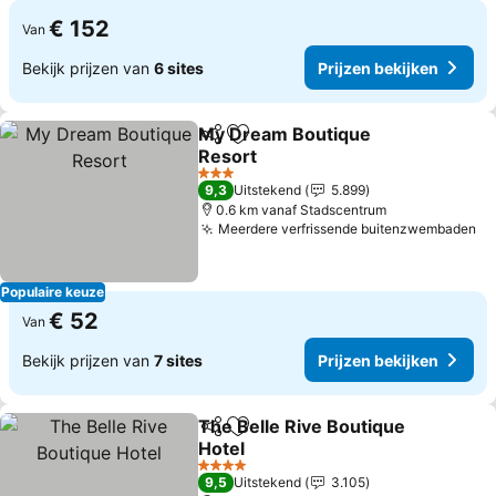
€ 152
Van
Bekijk prijzen van
6 sites
Prijzen bekijken
My Dream Boutique
Delen
Toevoegen aan favorieten
Resort
3 Sterren
9,3
Uitstekend
5.899
0.6 km vanaf Stadscentrum
Meerdere verfrissende buitenzwembaden
Populaire keuze
€ 52
Van
Bekijk prijzen van
7 sites
Prijzen bekijken
The Belle Rive Boutique
Delen
Toevoegen aan favorieten
Hotel
4 Sterren
9,5
Uitstekend
3.105