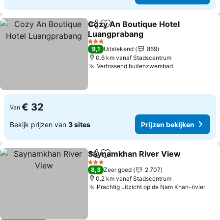
Cozy An Boutique Hotel
Delen
Toevoegen aan favorieten
Luangprabang
3 Sterren
9,1
Uitstekend
869
0.6 km vanaf Stadscentrum
Verfrissend buitenzwembad
€ 32
Van
Bekijk prijzen van
3 sites
Prijzen bekijken
Saynamkhan River View
Delen
Toevoegen aan favorieten
3 Sterren
8,3
Zeer goed
2.707
0.2 km vanaf Stadscentrum
Prachtig uitzicht op de Nam Khan-rivier