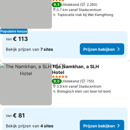
4 Sterren
9,3
Uitstekend
2.260
0.7 km vanaf Stadscentrum
Toplocatie vlak bij Wat Xiengthong
Populaire keuze
€ 113
Van
Bekijk prijzen van
7 sites
Prijzen bekijken
The Namkhan, a SLH
Delen
Toevoegen aan favorieten
Hotel
5 Sterren
9,5
Uitstekend
755
3.9 km vanaf Stadscentrum
Biologisch eten van boer tot bord
€ 81
Van
Bekijk prijzen van
4 sites
Prijzen bekijken