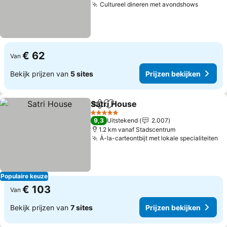
Cultureel dineren met avondshows
€ 62
Van
Bekijk prijzen van
5 sites
Prijzen bekijken
Satri House
Delen
Toevoegen aan favorieten
5 Sterren
9,3
Uitstekend
2.007
1.2 km vanaf Stadscentrum
À-la-carteontbijt met lokale specialiteiten
Populaire keuze
€ 103
Van
Bekijk prijzen van
7 sites
Prijzen bekijken