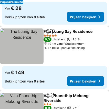
Populaire keuze
€ 28
Van
Bekijk prijzen van
9 sites
Prijzen bekijken
The Luang Say Residence
Delen
Toevoegen aan favorieten
5 Sterren
9,3
Uitstekend
1.518
1.9 km vanaf Stadscentrum
La Belle Epoque fine dining
€ 149
Van
Bekijk prijzen van
9 sites
Prijzen bekijken
Villa Phonethip Mekong
Delen
Toevoegen aan favorieten
Riverside
3 Sterren
8,9
Uitstekend
271