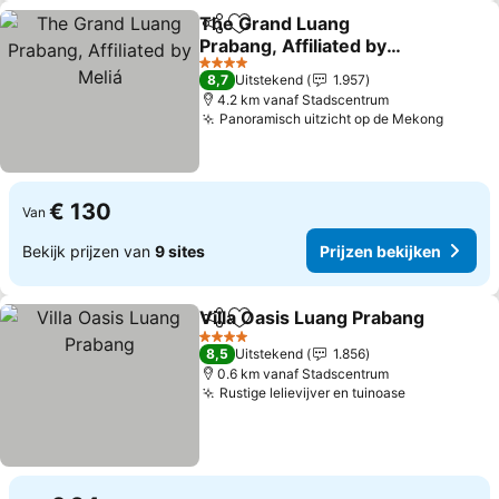
The Grand Luang
Delen
Toevoegen aan favorieten
Prabang, Affiliated by
Meliá
4 Sterren
8,7
Uitstekend
1.957
4.2 km vanaf Stadscentrum
Panoramisch uitzicht op de Mekong
€ 130
Van
Bekijk prijzen van
9 sites
Prijzen bekijken
Villa Oasis Luang Prabang
Delen
Toevoegen aan favorieten
4 Sterren
8,5
Uitstekend
1.856
0.6 km vanaf Stadscentrum
Rustige lelievijver en tuinoase