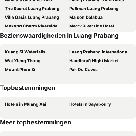
The Secret Luang Prabang
Pullman Luang Prabang
Villa Oasis Luang Prabang
Maison Dalabua
Mekong Charm Riverside
Merry Riverside Hotel
Bezienswaardigheden in Luang Prabang
Avani+ Luang Prabang Hotel
Residence Boutique Hotel
Manichan Guesthouse
Luang Prabang Villa Oasis
Kuang Si Waterfalls
Luang Prabang International Airport
Madilao Hotel
Le Bel Air Resort Luang Prabang
Wat Xieng Thong
Handicraft Night Market
Souphattra Hotel Luang Prabang
Meunna Boutique Hotel
Mount Phou Si
Pak Ou Caves
Sala Prabang Hotel
Luangsay Inn
Asoca Hotel Luang Prabang
My BanLao Hotel
Topbestemmingen
3 Nagas Hotel Luang Prabang - MGallery Collection
The Grand Luang Prabang, Affiliated by Meliá
Mekong Riverview Hotel
Saynamkhan River View
Hotels in Muang Xai
Hotels in Sayaboury
Thatsaphone Hotel
Namkhan Riverview Boutique House
Luangprabang Centre Hotel
On The Mekong Resort
Meer topbestemmingen
LuangPrabang Orient Boutique Hotel
The Belle Rive Boutique Hotel
U Luang Prabang
Sanctuary Hotel