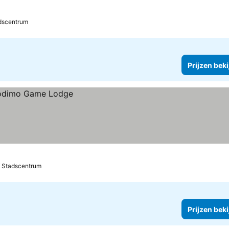
dscentrum
Prijzen bek
f Stadscentrum
Prijzen bek