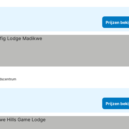
Prijzen bek
dscentrum
Prijzen bek