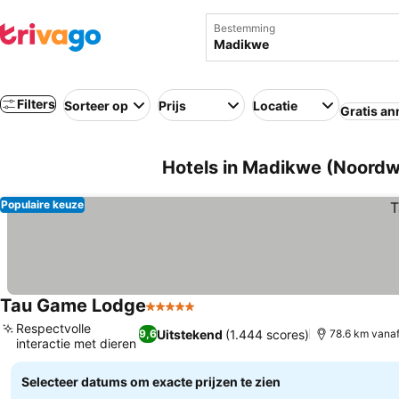
Bestemming
Filters
Sorteer op
Prijs
Locatie
Gratis an
Hotels in Madikwe (Noordwe
Populaire keuze
Tau Game Lodge
5 Sterren
Prijzen bekijken
Respectvolle
Uitstekend
(1.444 scores)
9,6
78.6 km vana
interactie met dieren
Prijzen bekijken
Selecteer datums om exacte prijzen te zien