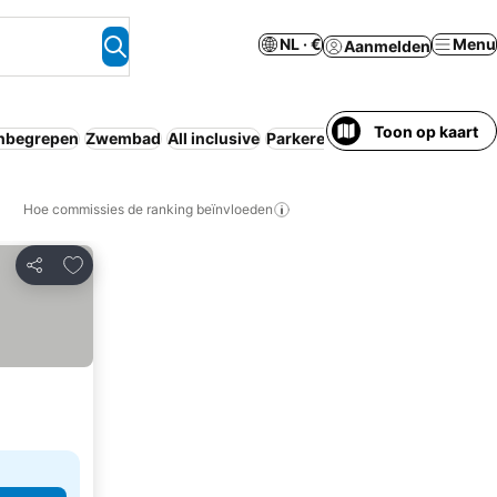
NL · €
Menu
Aanmelden
Toon op kaart
inbegrepen
Zwembad
All inclusive
Parkeren
Volpension
Hoe commissies de ranking beïnvloeden
Toevoegen aan favorieten
Delen