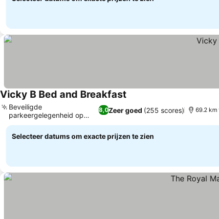
Vicky B Bed and Breakfast
Prijzen bekijken
Beveiligde
Zeer goed
(255 scores)
8,0
69.2 km
parkeergelegenheid op
Prijzen bekijken
eigen terrein
Selecteer datums om exacte prijzen te zien