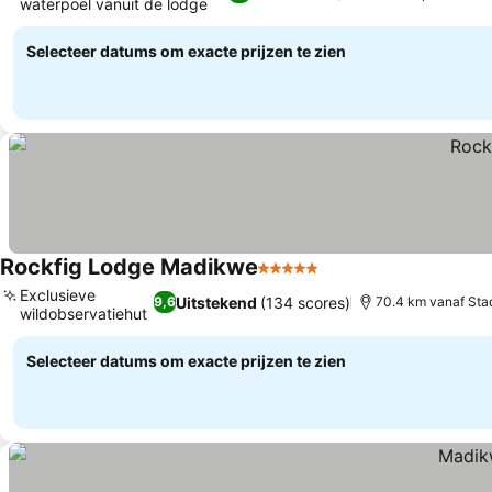
waterpoel vanuit de lodge
Prijzen bekijken
Selecteer datums om exacte prijzen te zien
Rockfig Lodge Madikwe
5 Sterren
Prijzen bekijken
Exclusieve
Uitstekend
(134 scores)
9,6
70.4 km vanaf Sta
wildobservatiehut
Prijzen bekijken
Selecteer datums om exacte prijzen te zien