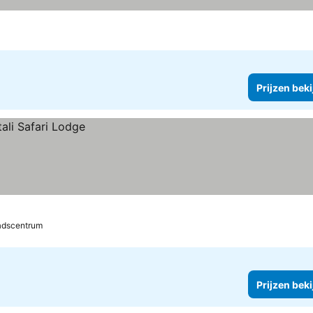
 bekijken
Prijzen bek
adscentrum
Prijzen bek