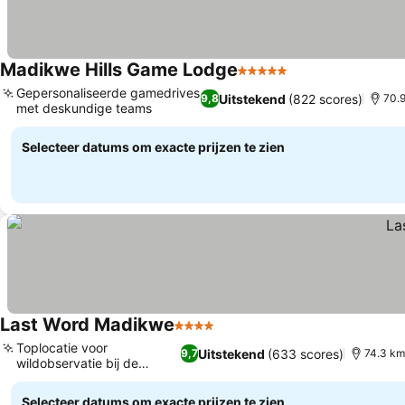
Madikwe Hills Game Lodge
5 Sterren
Prijzen bekijken
Gepersonaliseerde gamedrives
Uitstekend
(822 scores)
9,8
70.
met deskundige teams
Prijzen bekijken
Selecteer datums om exacte prijzen te zien
Last Word Madikwe
4 Sterren
Prijzen bekijken
Toplocatie voor
Uitstekend
(633 scores)
9,7
74.3 km
wildobservatie bij de
Prijzen bekijken
waterpoel
Selecteer datums om exacte prijzen te zien