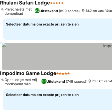
Rhulani Safari Lodge
5 Sterren
Prijzen bekijken
Privéchalets met
Uitstekend
(899 scores)
9,7
68.0 km vanaf Sta
dompelbad
Prijzen bekijken
Selecteer datums om exacte prijzen te zien
Impodimo Game Lodge
5 Sterren
Prijzen bekijken
Open lodge met vrij
Uitstekend
(749 scores)
9,8
73.6 km vana
rondlopend wild
Prijzen bekijken
Selecteer datums om exacte prijzen te zien