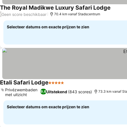
The Royal Madikwe Luxury Safari Lodge
Prijzen
Geen score beschikbaar
/
70.4 km vanaf Stadscentrum
Selecteer datums om exacte prijzen te zien
Etali Safari Lodge
5 Sterren
Prijzen bekijken
Privézwembaden
Uitstekend
(843 scores)
9,6
73.3 km vanaf St
met uitzicht
Prijzen bekijken
Selecteer datums om exacte prijzen te zien