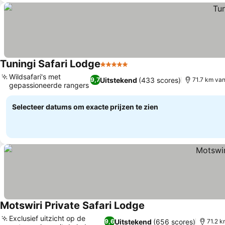
Tuningi Safari Lodge
5 Sterren
Prijzen bekijken
Wildsafari's met
Uitstekend
(433 scores)
9,7
71.7 km va
gepassioneerde rangers
Prijzen bekijken
Selecteer datums om exacte prijzen te zien
Motswiri Private Safari Lodge
Prijzen bekijken
Exclusief uitzicht op de
Uitstekend
(656 scores)
9,6
71.2 