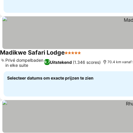
Madikwe Safari Lodge
5 Sterren
Prijzen bekijken
Privé dompelbaden
Uitstekend
(1.346 scores)
9,7
70.4 km vanaf
in elke suite
Prijzen bekijken
Selecteer datums om exacte prijzen te zien