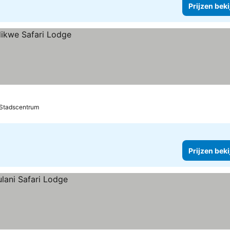
Prijzen bek
 Stadscentrum
Prijzen bek