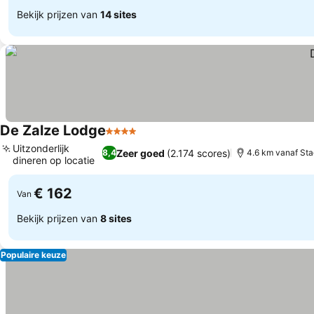
Bekijk prijzen van
14 sites
De Zalze Lodge
4 Sterren
Prijzen bekijken
Uitzonderlijk
Zeer goed
(2.174 scores)
8,4
4.6 km vanaf St
dineren op locatie
Prijzen bekijken
€ 162
Van
Bekijk prijzen van
8 sites
Populaire keuze