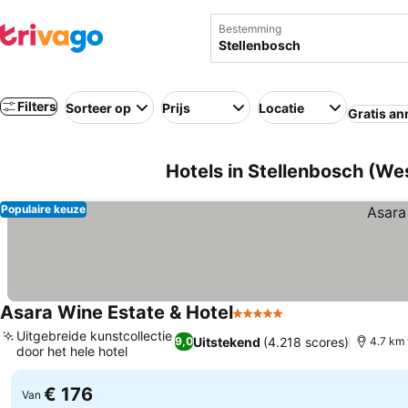
Bestemming
Filters
Sorteer op
Prijs
Locatie
Gratis an
Hotels in Stellenbosch (We
Populaire keuze
Asara Wine Estate & Hotel
5 Sterren
Prijzen bekijken
Uitgebreide kunstcollectie
Uitstekend
(4.218 scores)
9,0
4.7 km
door het hele hotel
Prijzen bekijken
€ 176
Van