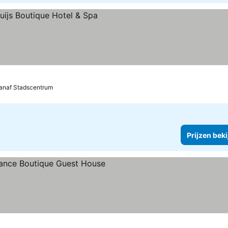
en bekijken
vanaf Stadscentrum
Prijzen bek
en
rijzen bekijken