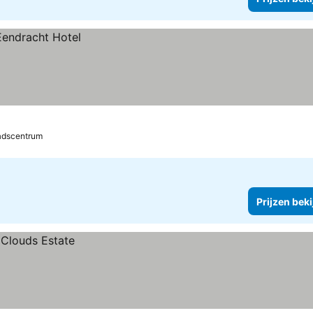
adscentrum
Prijzen bek