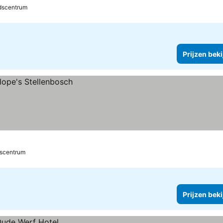
dscentrum
Prijzen bek
dscentrum
Prijzen bek