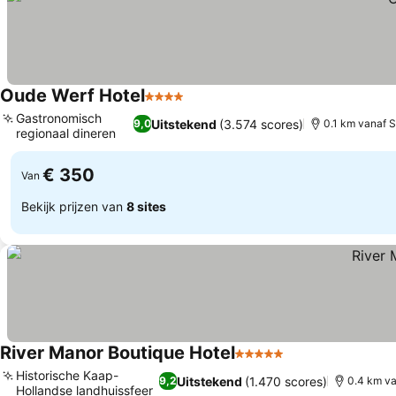
Oude Werf Hotel
4 Sterren
Prijzen bekijken
Gastronomisch
Uitstekend
(3.574 scores)
9,0
0.1 km vanaf 
regionaal dineren
Prijzen bekijken
€ 350
Van
Bekijk prijzen van
8 sites
River Manor Boutique Hotel
5 Sterren
Prijzen bekijken
Historische Kaap-
Uitstekend
(1.470 scores)
9,2
0.4 km v
Hollandse landhuissfeer