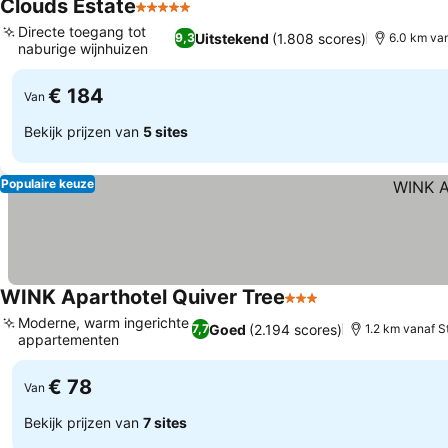
Clouds Estate
5 Sterren
Prijzen bekijken
Directe toegang tot
Uitstekend
(1.808 scores)
9,3
6.0 km va
naburige wijnhuizen
Prijzen bekijken
€ 184
Van
Bekijk prijzen van
5 sites
Populaire keuze
WINK Aparthotel Quiver Tree
3 Sterren
Prijzen bekijken
Moderne, warm ingerichte
Goed
(2.194 scores)
7,7
1.2 km vanaf 
appartementen
Prijzen bekijken
€ 78
Van
Bekijk prijzen van
7 sites