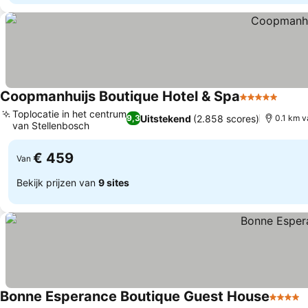
Coopmanhuijs Boutique Hotel & Spa
5 Sterren
Prijz
Toplocatie in het centrum
Uitstekend
(2.858 scores)
9,3
0.1 km 
van Stellenbosch
Prijzen bekijken
€ 459
Van
Bekijk prijzen van
9 sites
Bonne Esperance Boutique Guest House
4 Sterr
P