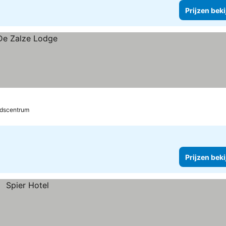
Prijzen bek
adscentrum
Prijzen bek