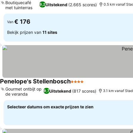
Boutiquecafé
Uitstekend
(2.665 scores)
9,2
0.5 km vanaf Sta
met tuinterras
Prijzen bekijken
€ 176
Van
Bekijk prijzen van
11 sites
Penelope's Stellenbosch
4 Sterren
Prijzen bekijken
Gourmet ontbijt op
Uitstekend
(817 scores)
9,7
3.1 km vanaf Sta
de veranda
Prijzen bekijken
Selecteer datums om exacte prijzen te zien