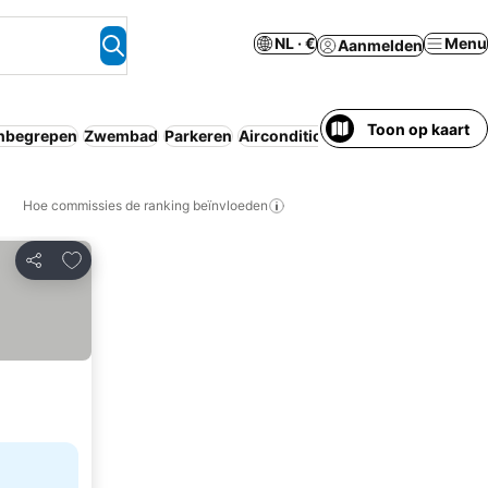
NL · €
Menu
Aanmelden
Toon op kaart
inbegrepen
Zwembad
Parkeren
Airconditioning
Wifi
Aparthotel
Hoe commissies de ranking beïnvloeden
Toevoegen aan favorieten
Delen