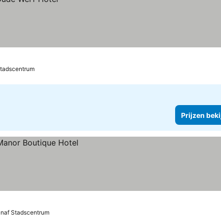
Stadscentrum
Prijzen bek
anaf Stadscentrum