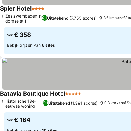
Spier Hotel
4 Sterren
Prijzen bekijken
Zes zwembaden in
Uitstekend
(7.755 scores)
9,1
8.6 km vanaf St
dorpse stijl
Prijzen bekijken
€ 358
Van
Bekijk prijzen van
6 sites
Batavia Boutique Hotel
5 Sterren
Prijzen bekijken
Historische 19e-
Uitstekend
(1.391 scores)
9,1
0.3 km vanaf S
eeuwse woning
Prijzen bekijken
€ 164
Van
Bekijk prijzen van
10 sites