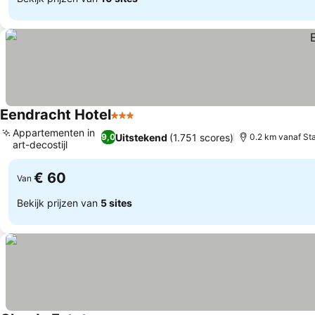
Eendracht Hotel
3 Sterren
Prijzen bekijken
Appartementen in
Uitstekend
(1.751 scores)
9,0
0.2 km vanaf St
art-decostijl
Prijzen bekijken
€ 60
Van
Bekijk prijzen van
5 sites