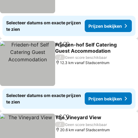
Selecteer datums om exacte prijzen
Prijzen bekijken
te zien
Frieden-hof Self Catering
Delen
Toevoegen aan favorieten
Guest Accommodation
Prijzen bekijken
/
Geen score beschikbaar
12.3 km vanaf Stadscentrum
Selecteer datums om exacte prijzen
Prijzen bekijken
te zien
The Vineyard View
Delen
Toevoegen aan favorieten
Prijzen
/
Geen score beschikbaar
20.6 km vanaf Stadscentrum