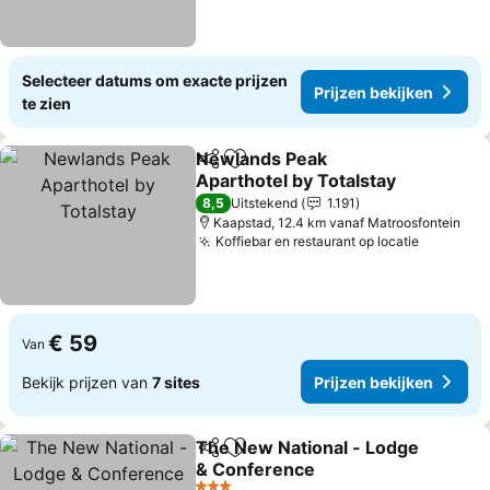
Selecteer datums om exacte prijzen
Prijzen bekijken
te zien
Newlands Peak
Delen
Toevoegen aan favorieten
Aparthotel by Totalstay
Prijzen bekijken
8,5
Uitstekend
1.191
Kaapstad, 12.4 km vanaf Matroosfontein
Koffiebar en restaurant op locatie
Prijzen 
€ 59
Van
Bekijk prijzen van
7 sites
Prijzen bekijken
The New National - Lodge
Delen
Toevoegen aan favorieten
& Conference