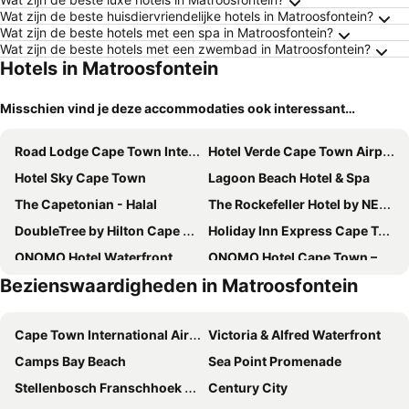
Wat zijn de beste huisdiervriendelijke hotels in Matroosfontein?
Wat zijn de beste hotels met een spa in Matroosfontein?
Wat zijn de beste hotels met een zwembad in Matroosfontein?
Hotels in Matroosfontein
Misschien vind je deze accommodaties ook interessant…
Road Lodge Cape Town International Airport
Hotel Verde Cape Town Airport
Hotel Sky Cape Town
Lagoon Beach Hotel & Spa
The Capetonian - Halal
The Rockefeller Hotel by NEWMARK
DoubleTree by Hilton Cape Town - Upper Eastside
Holiday Inn Express Cape Town City Centre By Ihg
ONOMO Hotel Waterfront
ONOMO Hotel Cape Town – Inn On The Square
Bezienswaardigheden in Matroosfontein
Protea Hotel Cape Town Waterfront Breakwater Lodge
Asara Wine Estate & Hotel
Pepperclub Hotel
Cape Town Lodge Hotel
Cape Town International Airport
Victoria & Alfred Waterfront
Taj Cape Town
Cresta Grande Cape Town
Camps Bay Beach
Sea Point Promenade
City Lodge Hotel V&A Waterfront
AC Hotel Cape Town Waterfront
Stellenbosch Franschhoek and Paarl Valley Wine Day Trip
Century City
The Onyx Apartment Hotel by NEWMARK
The Commodore Hotel