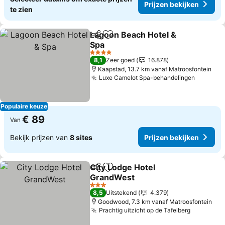
Prijzen bekijken
te zien
Lagoon Beach Hotel &
Delen
Toevoegen aan favorieten
Spa
Prijzen bekijken
4 Sterren
8,1
Zeer goed
16.878
Kaapstad, 13.7 km vanaf Matroosfontein
Luxe Camelot Spa-behandelingen
Prijzen 
Populaire keuze
€ 89
Van
Bekijk prijzen van
8 sites
Prijzen bekijken
City Lodge Hotel
Delen
Toevoegen aan favorieten
GrandWest
Prijzen bekijken
3 Sterren
8,5
Uitstekend
4.379
Goodwood, 7.3 km vanaf Matroosfontein
Prachtig uitzicht op de Tafelberg
Prijzen b