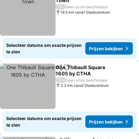
Town
Prijzen bekijken
/
Geen score beschikbaar
16.5 km vanaf Stadscentrum
Selecteer datums om exacte prijzen
Prijzen bekijken
te zien
One Thibault Square
Delen
Toevoegen aan favorieten
1605 by CTHA
Prijzen bekijken
/
Geen score beschikbaar
3.3 km vanaf Stadscentrum
Selecteer datums om exacte prijzen
Prijzen bekijken
te zien