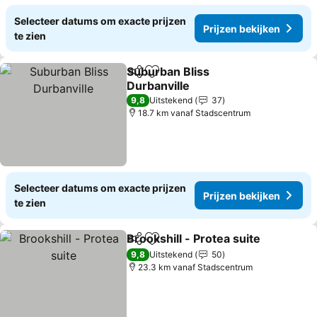
Selecteer datums om exacte prijzen
Prijzen bekijken
te zien
Suburban Bliss
Delen
Toevoegen aan favorieten
Durbanville
Prijzen bekijken
9,8
Uitstekend
37
18.7 km vanaf Stadscentrum
Selecteer datums om exacte prijzen
Prijzen bekijken
te zien
Brookshill - Protea suite
Delen
Toevoegen aan favorieten
Pr
9,8
Uitstekend
50
23.3 km vanaf Stadscentrum