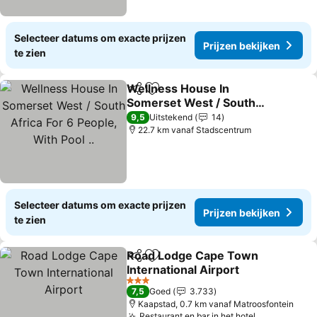
Selecteer datums om exacte prijzen
Prijzen bekijken
te zien
Wellness House In
Delen
Toevoegen aan favorieten
Somerset West / South
Africa For 6 People, With
Prijzen bekijken
9,5
Uitstekend
14
Pool ..
22.7 km vanaf Stadscentrum
Selecteer datums om exacte prijzen
Prijzen bekijken
te zien
Road Lodge Cape Town
Delen
Toevoegen aan favorieten
International Airport
Prijzen bekijken
3 Sterren
7,5
Goed
3.733
Kaapstad, 0.7 km vanaf Matroosfontein
Restaurant en bar in het hotel