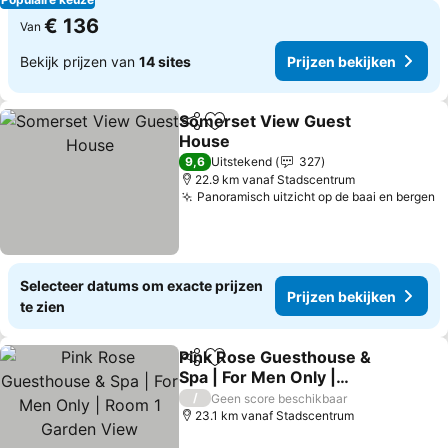
€ 136
Van
Bekijk prijzen van
14 sites
Prijzen bekijken
Somerset View Guest
Delen
Toevoegen aan favorieten
House
Prijzen bekijken
9,6
Uitstekend
327
22.9 km vanaf Stadscentrum
Panoramisch uitzicht op de baai en bergen
P
Selecteer datums om exacte prijzen
Prijzen bekijken
te zien
Pink Rose Guesthouse &
Delen
Toevoegen aan favorieten
Spa | For Men Only |
Room 1 Garden View
Prijzen bekijken
/
Geen score beschikbaar
23.1 km vanaf Stadscentrum