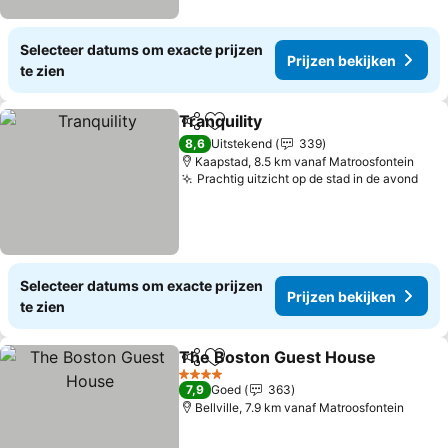
Selecteer datums om exacte prijzen
Prijzen bekijken
te zien
Tranquility
Delen
Toevoegen aan favorieten
Prijzen bekijken
8,6
Uitstekend
339
Kaapstad, 8.5 km vanaf Matroosfontein
Prachtig uitzicht op de stad in de avond
Prij
Selecteer datums om exacte prijzen
Prijzen bekijken
te zien
The Boston Guest House
Delen
Toevoegen aan favorieten
P
4 Sterren
7,9
Goed
363
Bellville, 7.9 km vanaf Matroosfontein