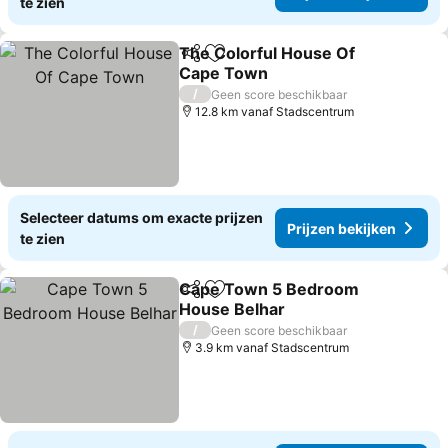
te zien
The Colorful House Of
Delen
Toevoegen aan favorieten
Cape Town
Prijzen bekijken
/
Geen score beschikbaar
12.8 km vanaf Stadscentrum
Selecteer datums om exacte prijzen
Prijzen bekijken
te zien
Cape Town 5 Bedroom
Delen
Toevoegen aan favorieten
House Belhar
Prijzen bekijken
/
Geen score beschikbaar
3.9 km vanaf Stadscentrum