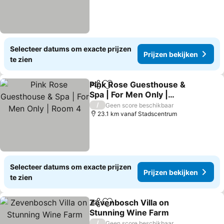
Selecteer datums om exacte prijzen
Prijzen bekijken
te zien
Pink Rose Guesthouse &
Delen
Toevoegen aan favorieten
Spa | For Men Only |
Room 4
Prijzen bekijken
/
Geen score beschikbaar
23.1 km vanaf Stadscentrum
Selecteer datums om exacte prijzen
Prijzen bekijken
te zien
Zevenbosch Villa on
Delen
Toevoegen aan favorieten
Stunning Wine Farm
Prijzen bekijken
/
Geen score beschikbaar