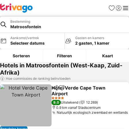
Favorieten
Aanmel
Me
Bestemming
Matroosfontein
Aankomst/vertrek
Gasten en kamers
Selecteer datums
2 gasten, 1 kamer
Sorteren
Filteren
Kaart
Hotels in Matroosfontein (West-Kaap, Zuid-
Afrika)
Hoe commissies de ranking beïnvloeden
Hotel Verde Cape Town
Delen
Toevoegen aan favorieten
Airport
Prijzen bekijken
4 Sterren
9,0
Uitstekend
12.269
0.9 km vanaf Stadscentrum
Natuurlijk ecologisch zwembad en wetlands
Populaire keuze