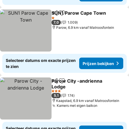
SUN1 Parow Cape Town
Delen
Toevoegen aan favorieten
Pr
1 Sterren
7,0
1.009
Parow, 6.9 km vanaf Matroosfontein
Selecteer datums om exacte prijzen
Prijzen bekijken
te zien
Parow City -andrienna
Delen
Toevoegen aan favorieten
Lodge
Prijzen bekijken
3 Sterren
5,1
174
Kaapstad, 6.9 km vanaf Matroosfontein
Kamers met eigen balkon
Prijzen bekijk
Selecteer datums om exacte prijzen