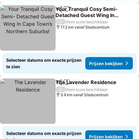
Your Tranquil Cosy Semi-
Delen
Toevoegen aan favorieten
Detached Guest Wing In
Cape Town’s Northern
Prijzen bekijken
/
Geen score beschikbaar
Suburbs!
17.2 km vanaf Stadscentrum
Selecteer datums om exacte prijzen
Prijzen bekijken
te zien
The Lavender Residence
Delen
Toevoegen aan favorieten
P
/
Geen score beschikbaar
3.9 km vanaf Stadscentrum
Selecteer datums om exacte prijzen
Prijzen bekijken