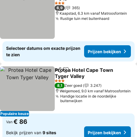
Delen
Toevoegen aan favorieten
Prijzen bekij
3 Sterren
6,9
365
Kaapstad, 6.3 km vanaf Matroosfontein
Rustige tuin met buitenhaard
Prijzen beki
Selecteer datums om exacte prijzen
Prijzen bekijken
te zien
Protea Hotel Cape Town
Delen
Toevoegen aan favorieten
Tyger Valley
Prijzen bekijken
3 Sterren
8,1
Zeer goed
3.247
Welgemoed, 9.0 km vanaf Matroosfontein
Handige locatie in de noordelijke
buitenwijken
Populaire keuze
€ 86
Van
Bekijk prijzen van
9 sites
Prijzen bekijken