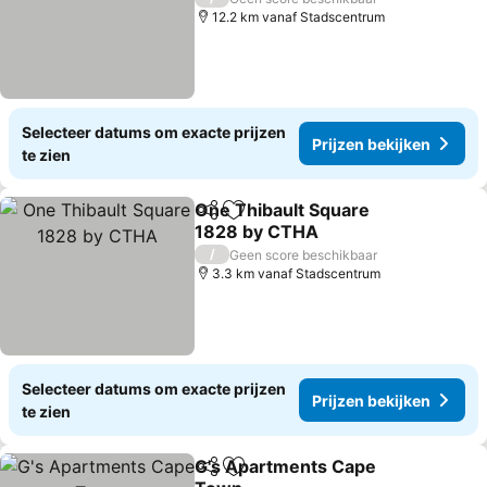
12.2 km vanaf Stadscentrum
Selecteer datums om exacte prijzen
Prijzen bekijken
te zien
One Thibault Square
Delen
Toevoegen aan favorieten
1828 by CTHA
Prijzen bekijken
/
Geen score beschikbaar
3.3 km vanaf Stadscentrum
Selecteer datums om exacte prijzen
Prijzen bekijken
te zien
G's Apartments Cape
Delen
Toevoegen aan favorieten