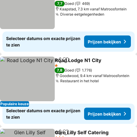
Prijzen bekijken
3 Sterren
7,7
Goed
469
Kaapstad, 7.3 km vanaf Matroosfontein
Diverse eetgelegenheden
Prijzen bekijk
Selecteer datums om exacte prijzen
Prijzen bekijken
te zien
Road Lodge N1 City
Delen
Toevoegen aan favorieten
Prijzen
1 Sterren
7,8
Goed
1.776
Goodwood, 9.4 km vanaf Matroosfontein
Restaurant in het hotel
Prijzen bekijken
Populaire keuze
Selecteer datums om exacte prijzen
Prijzen bekijken
te zien
Glen Lilly Self Catering
Delen
Toevoegen aan favorieten
Prij