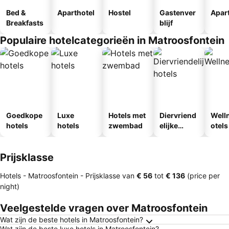
Bed &
Aparthotel
Hostel
Gastenver
Apar
Breakfasts
blijf
Populaire hotelcategorieën in Matroosfontein
Goedkope
Luxe
Hotels met
Diervriend
Well
hotels
hotels
zwembad
elijke
otels
hotels
Prijsklasse
Hotels - Matroosfontein -
Prijsklasse
van
‎€ 56
tot
‎€ 136
(price per
night)
Veelgestelde vragen over Matroosfontein
Wat zijn de beste hotels in Matroosfontein?
Wat zijn de beste luxe hotels in Matroosfontein?