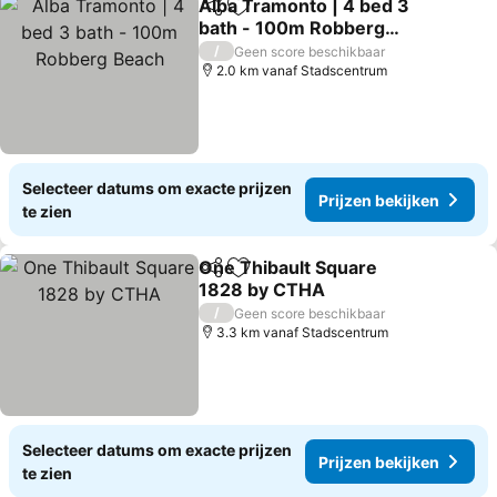
Alba Tramonto | 4 bed 3
Delen
Toevoegen aan favorieten
bath - 100m Robberg
Beach
Prijzen bekijken
/
Geen score beschikbaar
2.0 km vanaf Stadscentrum
Selecteer datums om exacte prijzen
Prijzen bekijken
te zien
One Thibault Square
Delen
Toevoegen aan favorieten
1828 by CTHA
Prijzen bekijken
/
Geen score beschikbaar
3.3 km vanaf Stadscentrum
Selecteer datums om exacte prijzen
Prijzen bekijken
te zien