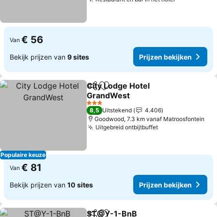
Prijzen bek
€ 56
Van
Bekijk prijzen van
9 sites
Prijzen bekijken
City Lodge Hotel
Delen
Toevoegen aan favorieten
GrandWest
Prijzen bekijken
3 Sterren
8,5
Uitstekend
4.406
Goodwood, 7.3 km vanaf Matroosfontein
Uitgebreid ontbijtbuffet
Prijzen bekijken
Populaire keuze
€ 81
Van
Bekijk prijzen van
10 sites
Prijzen bekijken
ST@Y-1-BnB