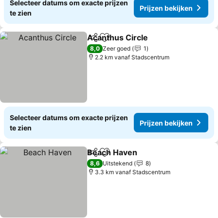
Selecteer datums om exacte prijzen
Prijzen bekijken
te zien
Acanthus Circle
Delen
Toevoegen aan favorieten
Prijzen be
8,0
Zeer goed
1
2.2 km vanaf Stadscentrum
Selecteer datums om exacte prijzen
Prijzen bekijken
te zien
Beach Haven
Delen
Toevoegen aan favorieten
Prijzen bekij
8,6
Uitstekend
8
3.3 km vanaf Stadscentrum