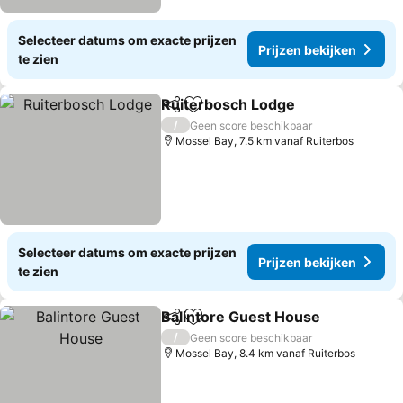
Selecteer datums om exacte prijzen
Prijzen bekijken
te zien
Ruiterbosch Lodge
Delen
Toevoegen aan favorieten
Prijzen
/
Geen score beschikbaar
Mossel Bay, 7.5 km vanaf Ruiterbos
Selecteer datums om exacte prijzen
Prijzen bekijken
te zien
Balintore Guest House
Delen
Toevoegen aan favorieten
Pri
/
Geen score beschikbaar
Mossel Bay, 8.4 km vanaf Ruiterbos