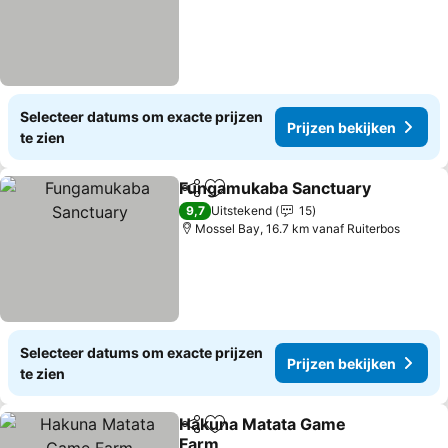
Selecteer datums om exacte prijzen
Prijzen bekijken
te zien
Fungamukaba Sanctuary
Delen
Toevoegen aan favorieten
P
9,7
Uitstekend
15
Mossel Bay, 16.7 km vanaf Ruiterbos
Selecteer datums om exacte prijzen
Prijzen bekijken
te zien
Hakuna Matata Game
Delen
Toevoegen aan favorieten
Farm