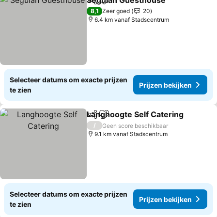
Segulah Guesthouse
Delen
Toevoegen aan favorieten
Prijz
8,1
Zeer goed
20
6.4 km vanaf Stadscentrum
Selecteer datums om exacte prijzen
Prijzen bekijken
te zien
Langhoogte Self Catering
Delen
Toevoegen aan favorieten
/
Geen score beschikbaar
9.1 km vanaf Stadscentrum
Selecteer datums om exacte prijzen
Prijzen bekijken
te zien