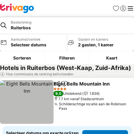
Favorieten
Aanmel
Me
Bestemming
Ruiterbos
Aankomst/vertrek
Gasten en kamers
Selecteer datums
2 gasten, 1 kamer
Sorteren
Filteren
Kaart
Hotels in Ruiterbos (West-Kaap, Zuid-Afrika)
Hoe commissies de ranking beïnvloeden
Eight Bells Mountain Inn
Delen
Toevoegen aan favorieten
Pr
4 Sterren
9,0
Uitstekend
1.836
7.7 km vanaf Stadscentrum
Schilderachtige locatie aan de Robinson
Pass
Selecteer datums om exacte prijzen