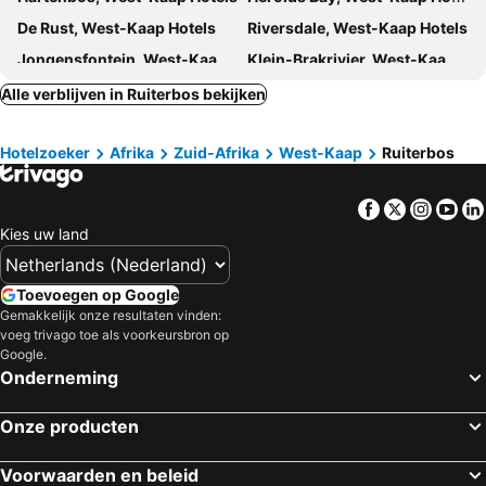
De Rust, West-Kaap Hotels
Riversdale, West-Kaap Hotels
Jongensfontein, West-Kaap Hotels
Klein-Brakrivier, West-Kaap Hotels
Calitzdorp, West-Kaap Hotels
Victoria Bay, West-Kaap Hotels
Alle verblijven in Ruiterbos bekijken
Oudtshoorn, West-Kaap Hotels
George, West-Kaap Hotels
Hotelzoeker
Afrika
Zuid-Afrika
West-Kaap
Ruiterbos
Vanwyksdorp, West-Kaap Hotels
Prince Albert, West-Kaap Hotels
Laingsburg, West-Kaap Hotels
Kaapstad, West-Kaap Hotels
Facebook
Twitter
Insta
Yo
Stellenbosch, West-Kaap Hotels
Kempton Park, Gauteng Hotels
Kies uw land
Johannesburg, Gauteng Hotels
Hoedspruit, Limpopo Hotels
Franschhoek, West-Kaap Hotels
Hermanus, West-Kaap Hotels
Toevoegen op Google
Matroosfontein, West-Kaap Hotels
Pilanesberg National Park, Noordwest Hotels
Gemakkelijk onze resultaten vinden:
voeg trivago toe als voorkeursbron op
Google.
Onderneming
Onze producten
Voorwaarden en beleid