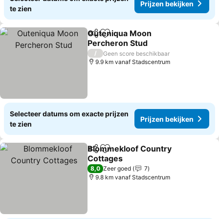
Prijzen bekijken
te zien
Outeniqua Moon
Delen
Toevoegen aan favorieten
Percheron Stud
Prijzen bekijken
/
Geen score beschikbaar
9.9 km vanaf Stadscentrum
Selecteer datums om exacte prijzen
Prijzen bekijken
te zien
Blommekloof Country
Delen
Toevoegen aan favorieten
Cottages
Prijzen bekijken
8,0
Zeer goed
7
9.8 km vanaf Stadscentrum