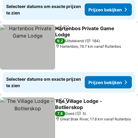
Selecteer datums om exacte prijzen
Prijzen bekijken
te zien
Hartenbos Private Game
Delen
Toevoegen aan favorieten
Lodge
Prijzen bekijken
9,2
Uitstekend
184
Hartenbos, 19.7 km vanaf Ruiterbos
Selecteer datums om exacte prijzen
Prijzen bekijken
te zien
The Village Lodge -
Delen
Toevoegen aan favorieten
Botlierskop
Prijzen bekijken
7,8
Goed
5
Great Brak River, 17.6 km vanaf Ruiterbos