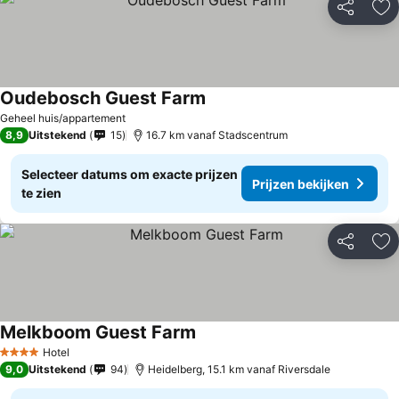
Delen
To
Oudebosch Guest Farm
Prijzen bekijken
Geheel huis/appartement
8,9
Uitstekend
15
16.7 km vanaf Stadscentrum
Selecteer datums om exacte prijzen
Prijzen bekijken
te zien
Delen
To
Melkboom Guest Farm
Prijzen bekijken
Hotel
4 Sterren
9,0
Uitstekend
94
Heidelberg, 15.1 km vanaf Riversdale