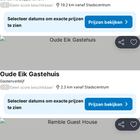
/
19.2 km vanaf Stadscentrum
Geen score beschikbaar
Selecteer datums om exacte prijzen
Prijzen bekijken
te zien
Delen
To
Oude Eik Gastehuis
Prijzen bekijken
Gastenverblijf
/
2.3 km vanaf Stadscentrum
Geen score beschikbaar
Selecteer datums om exacte prijzen
Prijzen bekijken
te zien
Delen
To