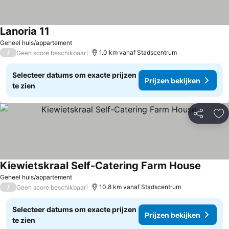
Lanoria 11
Prijzen bekijken
Geheel huis/appartement
/
1.0 km vanaf Stadscentrum
Geen score beschikbaar
Selecteer datums om exacte prijzen
Prijzen bekijken
te zien
Delen
To
Kiewietskraal Self-Catering Farm House
Prijzen
Geheel huis/appartement
/
10.8 km vanaf Stadscentrum
Geen score beschikbaar
Selecteer datums om exacte prijzen
Prijzen bekijken
te zien