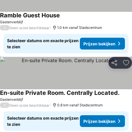
Ramble Guest House
Prijzen bekijken
Gastenverblijf
/
1.0 km vanaf Stadscentrum
Geen score beschikbaar
Selecteer datums om exacte prijzen
Prijzen bekijken
te zien
Delen
To
En-suite Private Room. Centrally Located.
Prijz
Gastenverblijf
/
0.8 km vanaf Stadscentrum
Geen score beschikbaar
Selecteer datums om exacte prijzen
Prijzen bekijken
te zien