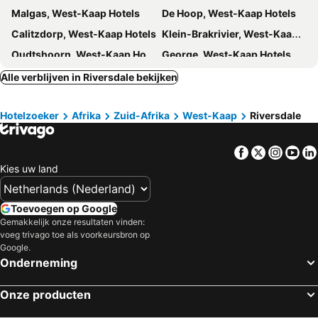
Malgas, West-Kaap Hotels
De Hoop, West-Kaap Hotels
Calitzdorp, West-Kaap Hotels
Klein-Brakrivier, West-Kaap Hotels
Oudtshoorn, West-Kaap Hotels
George, West-Kaap Hotels
Vanwyksdorp, West-Kaap Hotels
Prince Albert, West-Kaap Hotels
Alle verblijven in Riversdale bekijken
De Rust, West-Kaap Hotels
Laingsburg, West-Kaap Hotels
Hotelzoeker
Afrika
Zuid-Afrika
West-Kaap
Riversdale
Kaapstad, West-Kaap Hotels
Stellenbosch, West-Kaap Hotels
Kempton Park, Gauteng Hotels
Johannesburg, Gauteng Hotels
Facebook
Twitter
Insta
Yo
Hoedspruit, Limpopo Hotels
Franschhoek, West-Kaap Hotels
Kies uw land
Hermanus, West-Kaap Hotels
Matroosfontein, West-Kaap Hotels
Pilanesberg National Park, Noordwest Hotels
Toevoegen op Google
Gemakkelijk onze resultaten vinden:
voeg trivago toe als voorkeursbron op
Google.
Onderneming
Onze producten