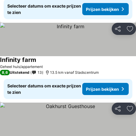
Selecteer datums om exacte prijzen
Prijzen bekijken
te zien
Delen
To
Infinity farm
Prijzen bekijken
Geheel huis/appartement
8,6
Uitstekend
13
13.5 km vanaf Stadscentrum
Selecteer datums om exacte prijzen
Prijzen bekijken
te zien
Delen
To