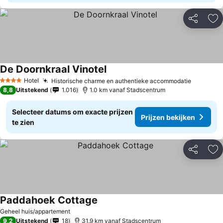
Delen
To
De Doornkraal Vinotel
Prijzen bekijken
Hotel
Historische charme en authentieke accommodatie
Prijzen 
4 Sterren
8,8
Uitstekend
1.016
1.0 km vanaf Stadscentrum
Selecteer datums om exacte prijzen
Prijzen bekijken
te zien
Delen
To
Paddahoek Cottage
Prijzen bekijken
Geheel huis/appartement
9,2
Uitstekend
18
31.9 km vanaf Stadscentrum