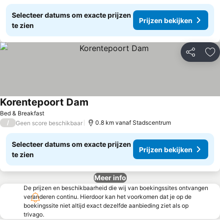
Selecteer datums om exacte prijzen
Prijzen bekijken
te zien
Delen
To
Korentepoort Dam
Prijzen bekijken
Bed & Breakfast
/
0.8 km vanaf Stadscentrum
Geen score beschikbaar
Selecteer datums om exacte prijzen
Prijzen bekijken
te zien
Meer info
De prijzen en beschikbaarheid die wij van boekingssites ontvangen
veranderen continu. Hierdoor kan het voorkomen dat je op de
boekingssite niet altijd exact dezelfde aanbieding ziet als op
trivago.