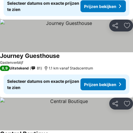
Selecteer datums om exacte prijzen
Prijzen bekijken
te zien
Delen
To
Journey Guesthouse
Prijzen bekijken
Gastenverblijf
8,9
Uitstekend
81
1.1 km vanaf Stadscentrum
Selecteer datums om exacte prijzen
Prijzen bekijken
te zien
Delen
To