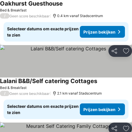
Oakhurst Guesthouse
Prijzen bekijken
Bed & Breakfast
/
0.4 km vanaf Stadscentrum
Geen score beschikbaar
Selecteer datums om exacte prijzen
Prijzen bekijken
te zien
Delen
To
Lalani B&B/Self catering Cottages
Prijzen bekijken
Bed & Breakfast
/
2.1 km vanaf Stadscentrum
Geen score beschikbaar
Selecteer datums om exacte prijzen
Prijzen bekijken
te zien
Delen
To