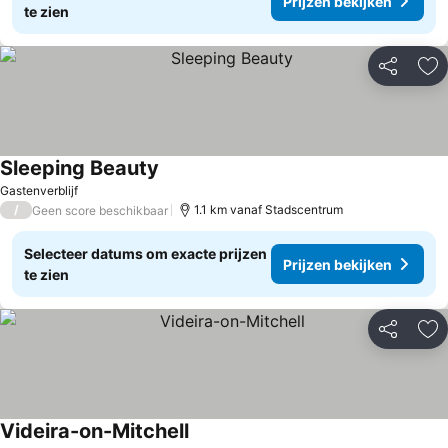
Prijzen bekijken
te zien
Delen
To
Sleeping Beauty
Prijzen bekijken
Gastenverblijf
/
1.1 km vanaf Stadscentrum
Geen score beschikbaar
Selecteer datums om exacte prijzen
Prijzen bekijken
te zien
Delen
To
Videira-on-Mitchell
Prijzen bekijken