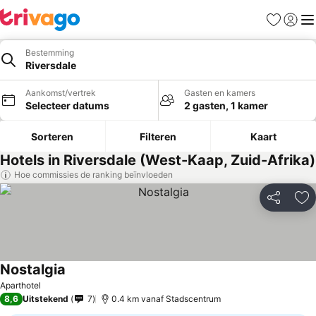
Favorieten
Aanmel
Me
Bestemming
Riversdale
Aankomst/vertrek
Gasten en kamers
Selecteer datums
2 gasten, 1 kamer
Sorteren
Filteren
Kaart
Hotels in Riversdale (West-Kaap, Zuid-Afrika)
Hoe commissies de ranking beïnvloeden
Delen
To
Nostalgia
Prijzen bekijken
Aparthotel
8,6
Uitstekend
7
0.4 km vanaf Stadscentrum