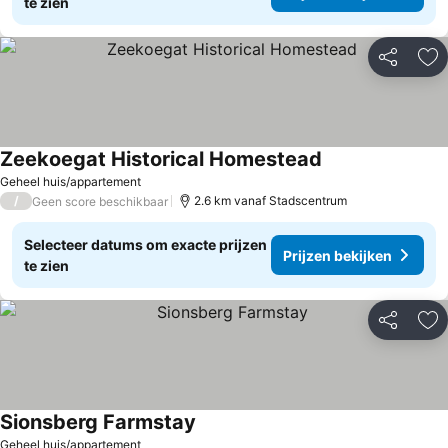
te zien
Delen
To
Zeekoegat Historical Homestead
Prijzen bekijken
Geheel huis/appartement
/
2.6 km vanaf Stadscentrum
Geen score beschikbaar
Selecteer datums om exacte prijzen
Prijzen bekijken
te zien
Delen
To
Sionsberg Farmstay
Prijzen bekijken
Geheel huis/appartement