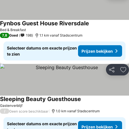
Fynbos Guest House Riversdale
Prijzen bekijken
Bed & Breakfast
7,8
Goed
198
1.1 km vanaf Stadscentrum
Selecteer datums om exacte prijzen
Prijzen bekijken
te zien
Delen
To
Sleeping Beauty Guesthouse
Prijzen bekijken
Gastenverblijf
/
1.0 km vanaf Stadscentrum
Geen score beschikbaar
Selecteer datums om exacte prijzen
Prijzen bekijken