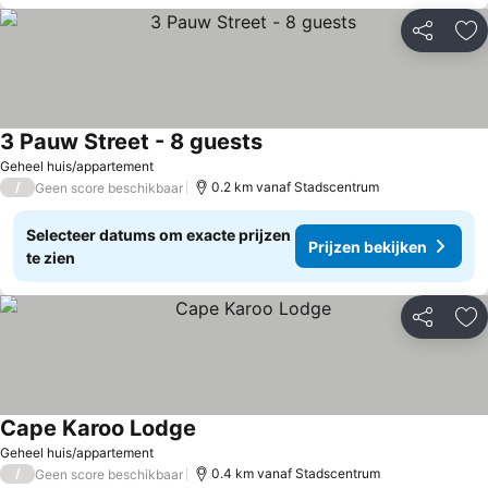
Delen
To
3 Pauw Street - 8 guests
Prijzen bekijken
Geheel huis/appartement
/
0.2 km vanaf Stadscentrum
Geen score beschikbaar
Selecteer datums om exacte prijzen
Prijzen bekijken
te zien
Delen
To
Cape Karoo Lodge
Prijzen bekijken
Geheel huis/appartement
/
0.4 km vanaf Stadscentrum
Geen score beschikbaar