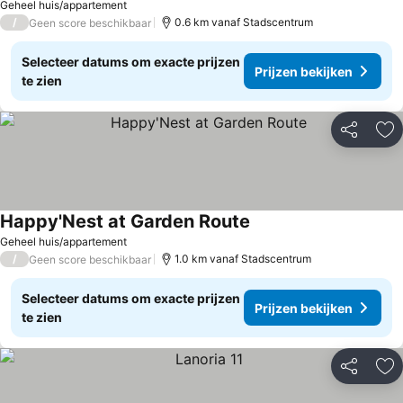
Geheel huis/appartement
/
0.6 km vanaf Stadscentrum
Geen score beschikbaar
Selecteer datums om exacte prijzen
Prijzen bekijken
te zien
Delen
To
Happy'Nest at Garden Route
Prijzen bekijken
Geheel huis/appartement
/
1.0 km vanaf Stadscentrum
Geen score beschikbaar
Selecteer datums om exacte prijzen
Prijzen bekijken
te zien
Delen
To