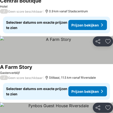
Central Boutique
Prijzen bekijken
Hotel
/
0.9 km vanaf Stadscentrum
Geen score beschikbaar
Selecteer datums om exacte prijzen
Prijzen bekijken
te zien
Delen
To
A Farm Story
Prijzen bekijken
Gastenverblijf
/
Stilbaai, 11.5 km vanaf Riversdale
Geen score beschikbaar
Selecteer datums om exacte prijzen
Prijzen bekijken
te zien
Delen
To