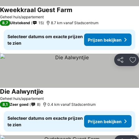
Kweekkraal Guest Farm
Prijzen bekijken
Geheel huis/appartement
8,7
Uitstekend
15
8.7 km vanaf Stadscentrum
Selecteer datums om exacte prijzen
Prijzen bekijken
te zien
Delen
To
Die Aalwyntjie
Prijzen bekijken
Geheel huis/appartement
8,1
Zeer goed
8
0.4 km vanaf Stadscentrum
Selecteer datums om exacte prijzen
Prijzen bekijken
te zien