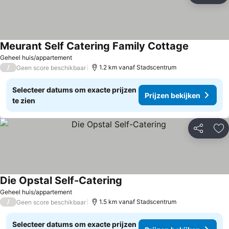
Meurant Self Catering Family Cottage
Prijzen be
Geheel huis/appartement
/
1.2 km vanaf Stadscentrum
Geen score beschikbaar
Selecteer datums om exacte prijzen
Prijzen bekijken
te zien
Delen
To
Die Opstal Self-Catering
Prijzen bekijken
Geheel huis/appartement
/
1.5 km vanaf Stadscentrum
Geen score beschikbaar
Selecteer datums om exacte prijzen