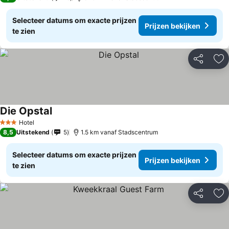
Selecteer datums om exacte prijzen
Prijzen bekijken
te zien
Delen
To
Die Opstal
Prijzen bekijken
Hotel
3 Sterren
8,5
Uitstekend
5
1.5 km vanaf Stadscentrum
Selecteer datums om exacte prijzen
Prijzen bekijken
te zien
Delen
To