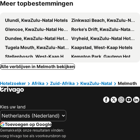
Meer topbestemmingen
Ulundi, KwaZulu-Natal Hotels
Zinkwazi Beach, KwaZulu-Natal Hotels
Glencoe, KwaZulu-Natal Hotels
Rorke's Drift, KwaZulu-Natal Hotels
Dundee, KwaZulu-Natal Hotels
Vryheid, KwaZulu-Natal Hotels
Tugela Mouth, KwaZulu-Natal Hotels
Kaapstad, West-Kaap Hotels
Stellenbosch, West-Kaap Hotels
Kempton Park, Gauteng Hotels
Johannesburg, Gauteng Hotels
Hoedspruit, Limpopo Hotels
Alle verblijven in Melmoth bekijken
Franschhoek, West-Kaap Hotels
Hermanus, West-Kaap Hotels
Hotelzoeker
Afrika
Zuid-Afrika
KwaZulu-Natal
Melmoth
Matroosfontein, West-Kaap Hotels
Pilanesberg National Park, Noordwest Hotels
Facebook
Twitter
Insta
Yo
Kies uw land
Toevoegen op Google
Gemakkelijk onze resultaten vinden:
voeg trivago toe als voorkeursbron op