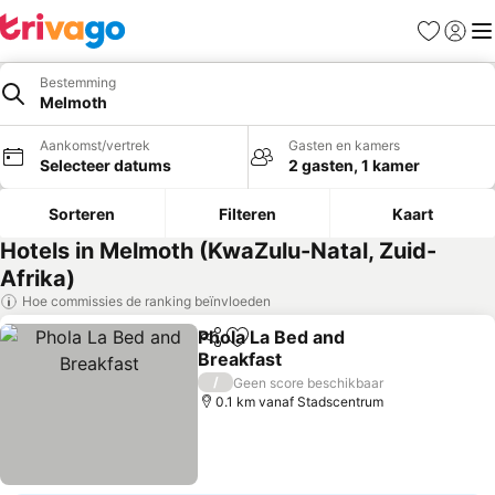
Favorieten
Aanmel
Me
Bestemming
Melmoth
Aankomst/vertrek
Gasten en kamers
Selecteer datums
2 gasten, 1 kamer
Sorteren
Filteren
Kaart
Hotels in Melmoth (KwaZulu-Natal, Zuid-
Afrika)
Hoe commissies de ranking beïnvloeden
Phola La Bed and
Delen
Toevoegen aan favorieten
Breakfast
/
Geen score beschikbaar
0.1 km vanaf Stadscentrum