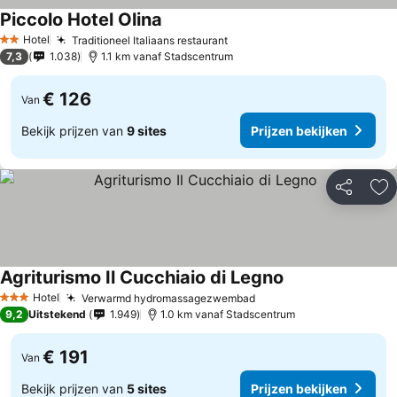
Piccolo Hotel Olina
Prijzen bekijken
Hotel
Traditioneel Italiaans restaurant
Prijzen bekijken
2 Sterren
7,3
1.038
1.1 km vanaf Stadscentrum
€ 126
Van
Bekijk prijzen van
9 sites
Prijzen bekijken
Delen
To
Agriturismo Il Cucchiaio di Legno
Prijzen bekijken
Hotel
Verwarmd hydromassagezwembad
Prijzen bekijken
3 Sterren
9,2
Uitstekend
1.949
1.0 km vanaf Stadscentrum
€ 191
Van
Bekijk prijzen van
5 sites
Prijzen bekijken