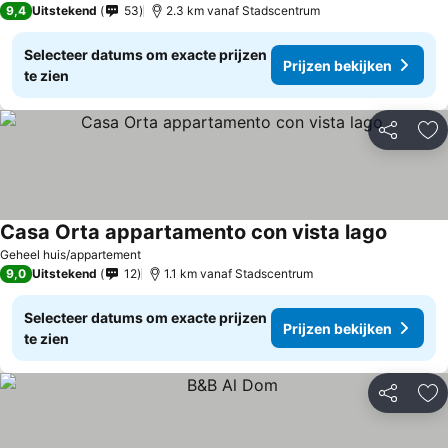
9,4
Uitstekend
53
2.3 km vanaf Stadscentrum
Selecteer datums om exacte prijzen
Prijzen bekijken
te zien
Delen
To
Casa Orta appartamento con vista lago
Prijzen 
Geheel huis/appartement
9,0
Uitstekend
12
1.1 km vanaf Stadscentrum
Selecteer datums om exacte prijzen
Prijzen bekijken
te zien
Delen
To