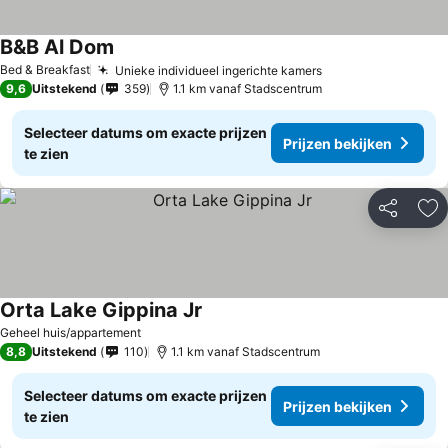
B&B Al Dom
Prijzen bekijken
Bed & Breakfast
Unieke individueel ingerichte kamers
Prijzen bekijken
9,6
Uitstekend
359
1.1 km vanaf Stadscentrum
Selecteer datums om exacte prijzen
Prijzen bekijken
te zien
Delen
To
Orta Lake Gippina Jr
Prijzen bekijken
Geheel huis/appartement
8,8
Uitstekend
110
1.1 km vanaf Stadscentrum
Selecteer datums om exacte prijzen
Prijzen bekijken
te zien