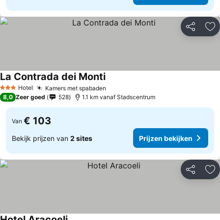
Delen
To
La Contrada dei Monti
Prijzen bekijken
Hotel
Kamers met spabaden
Prijzen bekijken
3 Sterren
8,0
Zeer goed
528
1.1 km vanaf Stadscentrum
€ 103
Van
Bekijk prijzen van
2 sites
Prijzen bekijken
Delen
To
Hotel Aracoeli