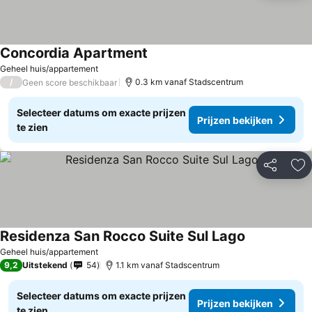
Concordia Apartment
Prijzen bekijken
Geheel huis/appartement
/
0.3 km vanaf Stadscentrum
Geen score beschikbaar
Selecteer datums om exacte prijzen
Prijzen bekijken
te zien
Delen
To
Residenza San Rocco Suite Sul Lago
Prijzen bekij
Geheel huis/appartement
9,2
Uitstekend
54
1.1 km vanaf Stadscentrum
Selecteer datums om exacte prijzen
Prijzen bekijken
te zien