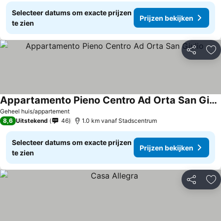
Selecteer datums om exacte prijzen
Prijzen bekijken
te zien
Delen
To
Appartamento Pieno Centro Ad Orta San Giulio
Prijzen bekijken
Geheel huis/appartement
8,6
Uitstekend
46
1.0 km vanaf Stadscentrum
Selecteer datums om exacte prijzen
Prijzen bekijken
te zien
Delen
To