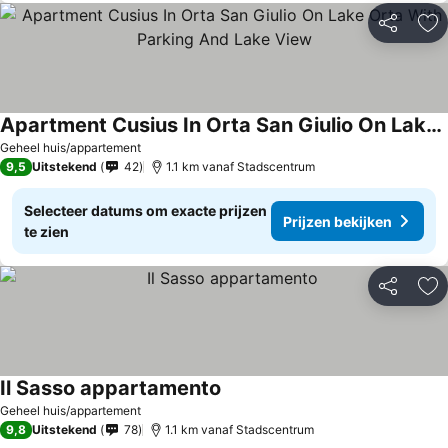
Delen
To
Apartment Cusius In Orta San Giulio On Lake Orta With Parking And Lake View
Prijzen bekijken
Geheel huis/appartement
9,5
Uitstekend
42
1.1 km vanaf Stadscentrum
Selecteer datums om exacte prijzen
Prijzen bekijken
te zien
Delen
To
Il Sasso appartamento
Prijzen bekijken
Geheel huis/appartement
9,8
Uitstekend
78
1.1 km vanaf Stadscentrum