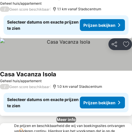
Prijzen bekijken
Geheel huis/appartement
/
1.1 km vanaf Stadscentrum
Geen score beschikbaar
Selecteer datums om exacte prijzen
Prijzen bekijken
te zien
Delen
To
Casa Vacanza Isola
Prijzen bekijken
Geheel huis/appartement
/
1.0 km vanaf Stadscentrum
Geen score beschikbaar
Selecteer datums om exacte prijzen
Prijzen bekijken
te zien
Meer info
De prijzen en beschikbaarheid die wij van boekingssites ontvangen
veranderen continu. Hierdoor kan het voorkomen dat je op de