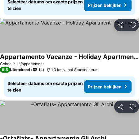
Selecteer datums om exacte prijzen
Prijzen bekijken
te zien
Delen
To
Appartamento Vacanze - Holiday Apartment "Ortamore"
Prijzen bekijken
Geheel huis/appartement
9,5
Uitstekend
14
1.0 km vanaf Stadscentrum
Selecteer datums om exacte prijzen
Prijzen bekijken
te zien
Delen
To
-Ortaflats- Appartamento Gli Archi