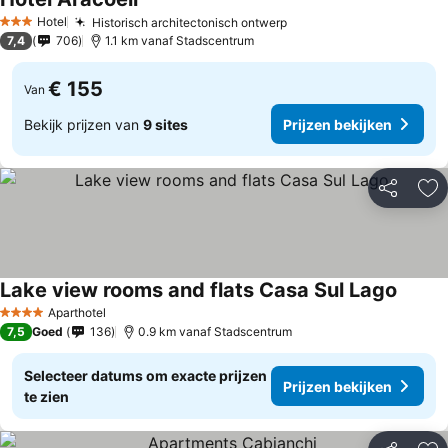
Prijzen bekijken
Hotel
Historisch architectonisch ontwerp
Prijzen bekijken
3 Sterren
7,4
706
1.1 km vanaf Stadscentrum
€ 155
Van
Bekijk prijzen van
9 sites
Prijzen bekijken
Delen
To
Lake view rooms and flats Casa Sul Lago
Prijze
Aparthotel
4 Sterren
7,5
Goed
136
0.9 km vanaf Stadscentrum
Selecteer datums om exacte prijzen
Prijzen bekijken
te zien