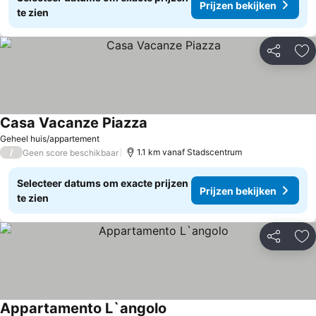
Prijzen bekijken
te zien
Delen
To
Casa Vacanze Piazza
Prijzen bekijken
Geheel huis/appartement
/
1.1 km vanaf Stadscentrum
Geen score beschikbaar
Selecteer datums om exacte prijzen
Prijzen bekijken
te zien
Delen
To
Appartamento L`angolo