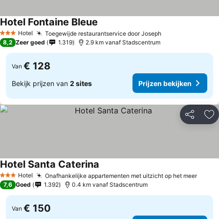
Hotel Fontaine Bleue
Prijzen bekijken
Hotel
Toegewijde restaurantservice door Joseph
Prijzen bekijken
3 Sterren
8,2
Zeer goed
1.319
2.9 km vanaf Stadscentrum
€ 128
Van
Bekijk prijzen van
2 sites
Prijzen bekijken
Delen
To
Hotel Santa Caterina
Prijzen bekijken
Hotel
Onafhankelijke appartementen met uitzicht op het meer
Prijze
3 Sterren
7,6
Goed
1.392
0.4 km vanaf Stadscentrum
€ 150
Van