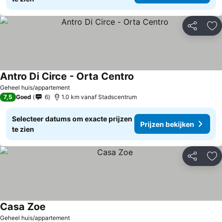
Delen
To
Antro Di Circe - Orta Centro
Prijzen bekijken
Geheel huis/appartement
7,5
Goed
6
1.0 km vanaf Stadscentrum
Selecteer datums om exacte prijzen
Prijzen bekijken
te zien
Delen
To
Casa Zoe
Prijzen bekijken
Geheel huis/appartement