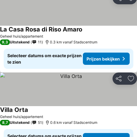
Delen
To
La Casa Rosa di Riso Amaro
Prijzen bekijken
Geheel huis/appartement
9,3
Uitstekend
11
0.3 km vanaf Stadscentrum
Selecteer datums om exacte prijzen
Prijzen bekijken
te zien
Delen
To
Villa Orta
Prijzen bekijken
Geheel huis/appartement
8,7
Uitstekend
51
0.6 km vanaf Stadscentrum
Selecteer datums om exacte prijzen