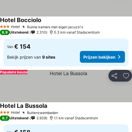
Hotel Bocciolo
Prijzen bekijken
Hotel
Ruime kamers met eigen jacuzzi's
Prijzen bekijken
3 Sterren
8,9
Uitstekend
2.310
0.3 km vanaf Stadscentrum
€ 154
Van
Bekijk prijzen van
9 sites
Prijzen bekijken
Populaire keuze
Delen
To
Hotel La Bussola
Prijzen bekijken
Hotel
Buitenzwembaden
Prijzen bekijken
3 Sterren
8,7
Uitstekend
2.939
1.1 km vanaf Stadscentrum