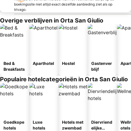
boekingssite niet altijd exact dezelfde aanbieding ziet als op
trivago.
Overige verblijven in Orta San Giulio
Bed &
Aparthotel
Hostel
Gastenver
Apar
Breakfasts
blijf
Populaire hotelcategorieën in Orta San Giulio
Goedkope
Luxe
Hotels met
Diervriend
Well
hotels
hotels
zwembad
elijke
otels