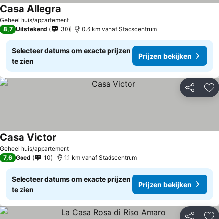
Casa Allegra
Prijzen bekijken
Geheel huis/appartement
8,7
Uitstekend
30
0.6 km vanaf Stadscentrum
Selecteer datums om exacte prijzen
Prijzen bekijken
te zien
Delen
To
Casa Victor
Prijzen bekijken
Geheel huis/appartement
7,6
Goed
10
1.1 km vanaf Stadscentrum
Selecteer datums om exacte prijzen
Prijzen bekijken
te zien