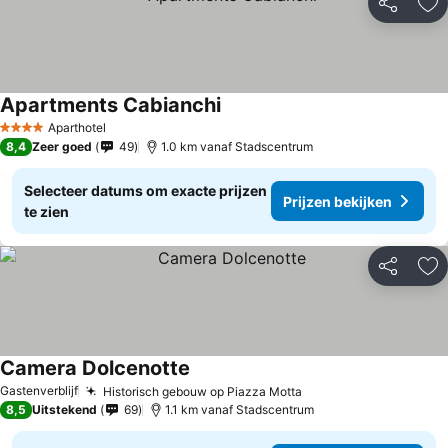
Delen
To
Apartments Cabianchi
Prijzen bekijken
Aparthotel
4 Sterren
8,4
Zeer goed
49
1.0 km vanaf Stadscentrum
Selecteer datums om exacte prijzen
Prijzen bekijken
te zien
Delen
To
Camera Dolcenotte
Prijzen bekijken
Gastenverblijf
Historisch gebouw op Piazza Motta
Prijzen bekijken
8,5
Uitstekend
69
1.1 km vanaf Stadscentrum