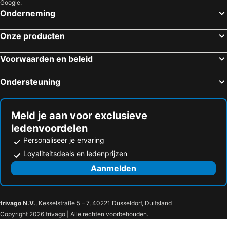
Google.
Rome, Lazio Hotels
Milaan, Lombardije Hotels
Onderneming
L'Acero Sublime Guesthouse
Relais Casali della Cisterna
Florence, Toscane Hotels
Venetië, Veneto Hotels
lo scoiattolo e la noce
Hotel Novara
Onze producten
Bologna, Emilia-Romagna Hotels
Napels, Campanië Hotels
Hotel Du Parc
Casa Nico Magognino - WiFi
Como, Lombardije Hotels
Verona, Veneto Hotels
Voorwaarden en beleid
Hotel Belvedere Ranco
Limone sul Garda, Lombardije Hotels
Ondersteuning
Meld je aan voor exclusieve
ledenvoordelen
Personaliseer je ervaring
Loyaliteitsdeals en ledenprijzen
Aanmelden
trivago N.V.
, Kesselstraße 5 – 7, 40221 Düsseldorf, Duitsland
Copyright 2026 trivago | Alle rechten voorbehouden.