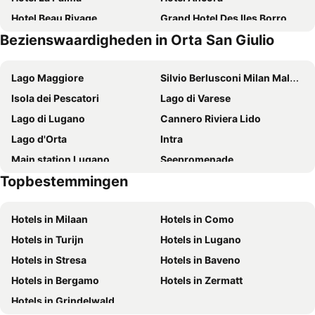
Hotel Beau Rivage
Grand Hotel Des Iles Borromees
Bezienswaardigheden in Orta San Giulio
Hotel Milan Speranza Au Lac
Hotel Royal
Hotel Della Torre
Blue Relais Maggiore
Lago Maggiore
Silvio Berlusconi Milan Malpensa Airport
Hotel Splendid
Regina Palace Hotel
Isola dei Pescatori
Lago di Varese
Hotel San Rocco
Albergo La Ripa
Lago di Lugano
Cannero Riviera Lido
LVG Hotel Collection - Il Chiostro
Residence Carl & Do
Lago d'Orta
Intra
Hotel Astoria
Giardinetto
Main station Lugano
Seepromenade
LVG Hotel Collection - Belvedere San Gottardo
Albergo Pesce D'oro
Topbestemmingen
Monterosa
Lido di Cannobio
Hotel Flora
Hotel Rosa
Isole di Brissago
Grande Lido Ascona
Hotel Due Palme
Hotel Azalea
Hotels in Milaan
Hotels in Como
Swissminiatur
Varese Centro Storico
Motel Soignè
Hotel Bocciolo
Hotels in Turijn
Hotels in Lugano
Monte Rosa Star
Luchthaven Lugano
LVG Hotel Collection - Pallanza
Hotel Villa e Palazzo Aminta
Hotels in Stresa
Hotels in Baveno
Sacro Monte
FoxTown Mendrisio
Hotel Carillon
Hotel San Giacomo
Hotels in Bergamo
Hotels in Zermatt
Piazza Motta
Borgo Medievale
Hotel Villa Paradiso
Hotel Giardino
Hotels in Grindelwald
Imbarcadero Orta San Giulio
San Rocco
Hotel Lido La Perla Nera
Europalace Hotel