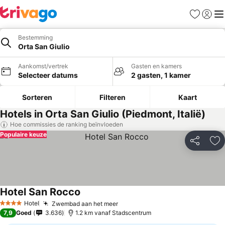
Favorieten
Aanmel
Me
Bestemming
Orta San Giulio
Aankomst/vertrek
Gasten en kamers
Selecteer datums
2 gasten, 1 kamer
Sorteren
Filteren
Kaart
Hotels in Orta San Giulio (Piedmont, Italië)
Hoe commissies de ranking beïnvloeden
Populaire keuze
Delen
To
Hotel San Rocco
Prijzen bekijken
Hotel
Zwembad aan het meer
Prijzen bekijken
4 Sterren
7,9
Goed
3.636
1.2 km vanaf Stadscentrum