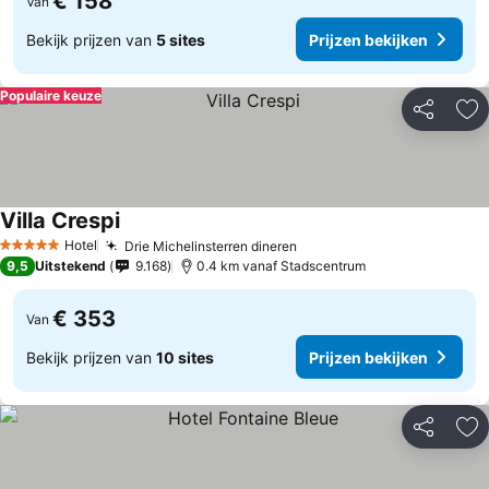
€ 158
Van
Bekijk prijzen van
5 sites
Prijzen bekijken
Populaire keuze
Delen
To
Villa Crespi
Prijzen bekijken
Hotel
Drie Michelinsterren dineren
Prijzen bekijken
5 Sterren
9,5
Uitstekend
9.168
0.4 km vanaf Stadscentrum
€ 353
Van
Bekijk prijzen van
10 sites
Prijzen bekijken
Delen
To