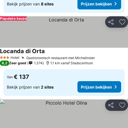
Bekijk prijzen van
8 sites
Prijzen bekijken
Populaire keuze
Delen
To
Locanda di Orta
Prijzen bekijken
Hotel
Gastronomisch restaurant met Michelinster
Prijzen bekijke
3 Sterren
8,2
Zeer goed
1.374
1.1 km vanaf Stadscentrum
€ 137
Van
Bekijk prijzen van
2 sites
Prijzen bekijken
Delen
To