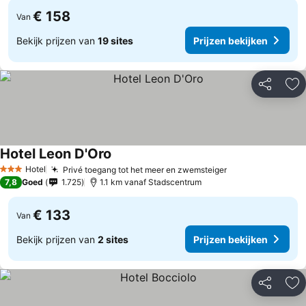
€ 158
Van
Bekijk prijzen van
19 sites
Prijzen bekijken
Delen
To
Hotel Leon D'Oro
Prijzen bekijken
Hotel
Privé toegang tot het meer en zwemsteiger
Prijzen bekijke
3 Sterren
7,8
Goed
1.725
1.1 km vanaf Stadscentrum
€ 133
Van
Bekijk prijzen van
2 sites
Prijzen bekijken
Delen
To