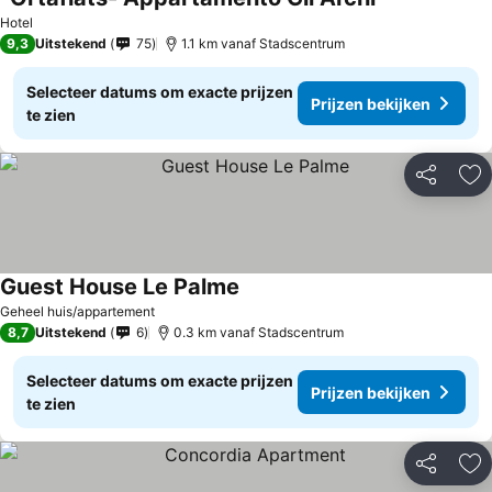
Prijzen bekijk
Hotel
9,3
Uitstekend
75
1.1 km vanaf Stadscentrum
Selecteer datums om exacte prijzen
Prijzen bekijken
te zien
Delen
To
Guest House Le Palme
Prijzen bekijken
Geheel huis/appartement
8,7
Uitstekend
6
0.3 km vanaf Stadscentrum
Selecteer datums om exacte prijzen
Prijzen bekijken
te zien
Delen
To