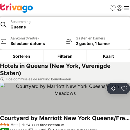
Favorieten
Aanmel
Me
Bestemming
Queens
Aankomst/vertrek
Gasten en kamers
Selecteer datums
2 gasten, 1 kamer
Sorteren
Filteren
Kaart
Hotels in Queens (New York, Verenigde
Staten)
Hoe commissies de ranking beïnvloeden
Delen
To
Courtyard by Marriott New York Queens/Fresh Meadows
Prijzen bekijken
Hotel
24-uurs fitnesscentrum
Prijzen bekijken
3 Sterren