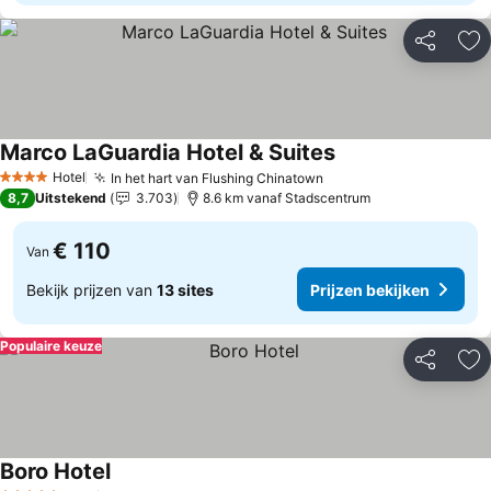
Delen
To
Marco LaGuardia Hotel & Suites
Prijzen bekijken
Hotel
In het hart van Flushing Chinatown
Prijzen bekijken
4 Sterren
8,7
Uitstekend
3.703
8.6 km vanaf Stadscentrum
€ 110
Van
Bekijk prijzen van
13 sites
Prijzen bekijken
Populaire keuze
Delen
To
Boro Hotel
Prijzen bekijken