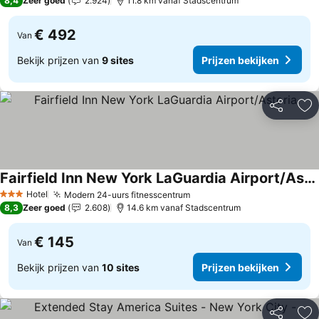
8,4
Zeer goed
2.924
11.8 km vanaf Stadscentrum
€ 492
Van
Bekijk prijzen van
9 sites
Prijzen bekijken
Delen
To
Fairfield Inn New York LaGuardia Airport/Astoria
Prijzen bekijken
Hotel
Modern 24-uurs fitnesscentrum
Prijzen bekijken
3 Sterren
8,3
Zeer goed
2.608
14.6 km vanaf Stadscentrum
€ 145
Van
Bekijk prijzen van
10 sites
Prijzen bekijken