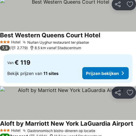
Delen
To
Best Western Queens Court Hotel
Prijzen bekijken
Hotel
Nurlan Uyghur restaurant ter plaatse
Prijzen bekijken
3 Sterren
7,3
2.779
8.5 km vanaf Stadscentrum
€ 119
Van
Bekijk prijzen van
11 sites
Prijzen bekijken
Delen
To
Aloft by Marriott New York LaGuardia Airport
P
Hotel
Gastronomisch bistro-dineren op locatie
Prijzen bekijken
3 Sterren