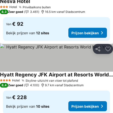
Nesva Hotel
Prijzen bekijken
Hotel
Privébalkons buiten
Prijzen bekijken
3 Sterren
8,3
Zeer goed
3.461
16.5 km vanaf Stadscentrum
€ 92
Van
Bekijk prijzen van
12 sites
Prijzen bekijken
Delen
To
Hyatt Regency JFK Airport at Resorts World New York
Prijzen bekijken
Hotel
Skyline-uitzicht van vloer tot plafond
Prijzen bekijken
4 Sterren
8,4
Zeer goed
4.100
9.7 km vanaf Stadscentrum
€ 228
Van
Bekijk prijzen van
10 sites
Prijzen bekijken