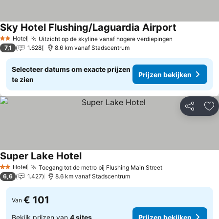
Sky Hotel Flushing/Laguardia Airport
Prijzen bek
Hotel
Uitzicht op de skyline vanaf hogere verdiepingen
Prijzen beki
2 Sterren
7,1
1.628
8.6 km vanaf Stadscentrum
Selecteer datums om exacte prijzen
Prijzen bekijken
te zien
Delen
To
Super Lake Hotel
Prijzen bekijken
Hotel
Toegang tot de metro bij Flushing Main Street
Prijzen bekijke
2 Sterren
6,6
1.427
8.6 km vanaf Stadscentrum
€ 101
Van
Bekijk prijzen van
4 sites
Prijzen bekijken