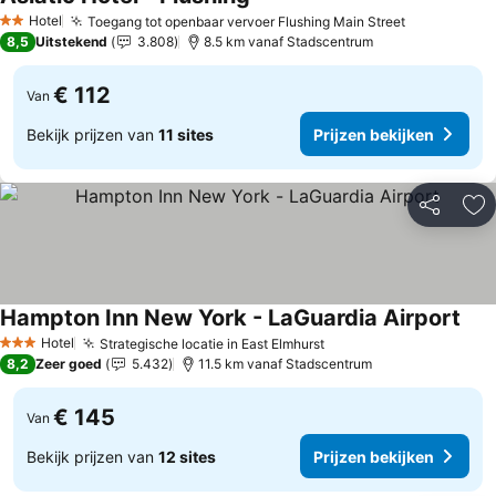
Prijzen bekijken
Hotel
Toegang tot openbaar vervoer Flushing Main Street
Prijzen bek
2 Sterren
8,5
Uitstekend
3.808
8.5 km vanaf Stadscentrum
€ 112
Van
Bekijk prijzen van
11 sites
Prijzen bekijken
Delen
To
Hampton Inn New York - LaGuardia Airport
Prij
Hotel
Strategische locatie in East Elmhurst
Prijzen bekijken
3 Sterren
8,2
Zeer goed
5.432
11.5 km vanaf Stadscentrum
€ 145
Van
Bekijk prijzen van
12 sites
Prijzen bekijken