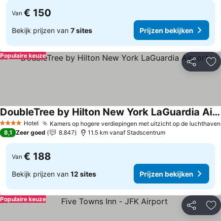
€ 150
Van
Bekijk prijzen van
7 sites
Prijzen bekijken
Populaire keuze
Delen
To
DoubleTree by Hilton New York LaGuardia Airport
Prijzen bekijken
Hotel
Kamers op hogere verdiepingen met uitzicht op de luchthaven
4 Sterren
8,1
Zeer goed
8.847
11.5 km vanaf Stadscentrum
€ 188
Van
Bekijk prijzen van
12 sites
Prijzen bekijken
Populaire keuze
Delen
To