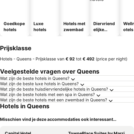
Goedkope
Luxe
Hotels met
Diervriend
Well
hotels
hotels
zwembad
elijke
otels
hotels
Prijsklasse
Hotels - Queens -
Prijsklasse
van
‎€ 92
tot
‎€ 492
(price per night)
Veelgestelde vragen over Queens
Wat zijn de beste hotels in Queens?
Wat zijn de beste luxe hotels in Queens?
Wat zijn de beste huisdiervriendelijke hotels in Queens?
Wat zijn de beste hotels met een spa in Queens?
Wat zijn de beste hotels met een zwembad in Queens?
Hotels in Queens
Misschien vind je deze accommodaties ook interessant…
Capital Hotel
TownePlace Suites by Marriott New York Long Island City/Manhattan View