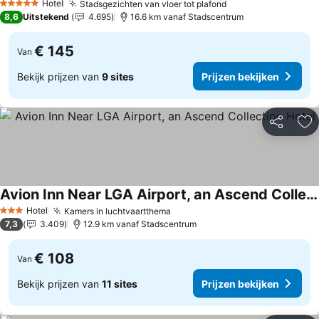
Hotel
Stadsgezichten van vloer tot plafond
Prijzen bekijken
5 Sterren
8,6
Uitstekend
4.695
16.6 km vanaf Stadscentrum
€ 145
Van
Bekijk prijzen van
9 sites
Prijzen bekijken
Delen
To
Avion Inn Near LGA Airport, an Ascend Collection Hotel
Prijzen bekijken
Hotel
Kamers in luchtvaartthema
Prijzen bekijken
3 Sterren
7,3
3.409
12.9 km vanaf Stadscentrum
€ 108
Van
Bekijk prijzen van
11 sites
Prijzen bekijken