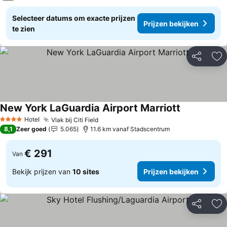
Selecteer datums om exacte prijzen
Prijzen bekijken
te zien
Delen
To
New York LaGuardia Airport Marriott
Prijzen beki
Hotel
Vlak bij Citi Field
Prijzen bekijken
4 Sterren
8,1
Zeer goed
5.065
11.6 km vanaf Stadscentrum
€ 291
Van
Bekijk prijzen van
10 sites
Prijzen bekijken
Delen
To