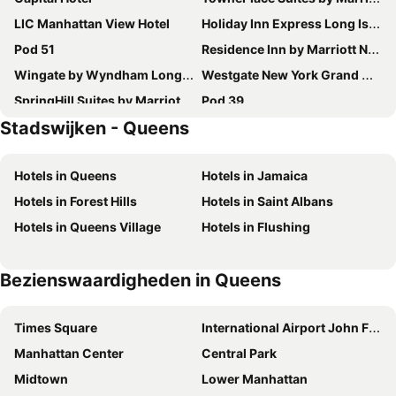
LIC Manhattan View Hotel
Holiday Inn Express Long Island City E - New York By Ihg
Pod 51
Residence Inn by Marriott New York JFK Airport
Wingate by Wyndham Long Island City
Westgate New York Grand Central
SpringHill Suites by Marriott New York Queens
Pod 39
Stadswijken - Queens
Hyatt Grand Central New York
Hotel The Villa
Hotel 1080
Lotte New York Palace
Hotels in Queens
Hotels in Jamaica
LIC Hotel
Vista LIC Hotel, BW Premier Collection
Hotels in Forest Hills
Hotels in Saint Albans
Fairfield Inn & Suites New York Queens/Fresh Meadows
Residence Inn by Marriott New York Queens
Hotels in Queens Village
Hotels in Flushing
Courtyard by Marriott Long Island City/New York Manhattan View
The Queens Hotel
Hotel 57
Grandview Hotel New York
Bezienswaardigheden in Queens
Ravel Hotel Trademark Collection by Wyndham
Renaissance New York Harlem Hotel
The Central Park North
Holiday Inn Express Queens - Maspeth By Ihg
Times Square
International Airport John F. Kennedy
The Lexington Hotel, Autograph Collection
Hampton Inn Manhattan Grand Central
Manhattan Center
Central Park
Pod Brooklyn
Best Western Mill River Manor
Midtown
Lower Manhattan
Fitzpatrick Grand Central
Super 8 by Wyndham Long Island City LGA Hotel