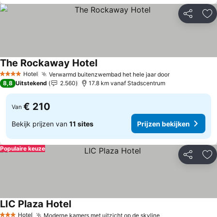
Delen
To
The Rockaway Hotel
Prijzen bekijken
Hotel
Verwarmd buitenzwembad het hele jaar door
Prijzen bekij
4 Sterren
8,8
Uitstekend
2.560
17.8 km vanaf Stadscentrum
€ 210
Van
Bekijk prijzen van
11 sites
Prijzen bekijken
Populaire keuze
Delen
To
LIC Plaza Hotel
Prijzen bekijken
Hotel
Moderne kamers met uitzicht op de skyline
Prijzen bekijken