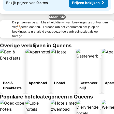
Bekijk prijzen van
9 sites
Prijzen bekijken
Meer info
De prijzen en beschikbaarheid die wij van boekingssites ontvangen
veranderen continu. Hierdoor kan het voorkomen dat je op de
boekingssite niet altijd exact dezelfde aanbieding ziet als op
trivago.
Overige verblijven in Queens
Bed &
Aparthotel
Hostel
Gastenver
Apar
Breakfasts
blijf
Populaire hotelcategorieën in Queens