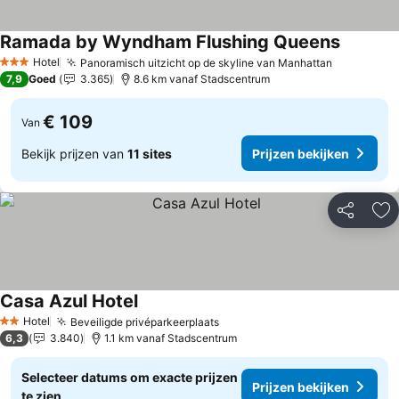
Ramada by Wyndham Flushing Queens
Prijzen b
Hotel
Panoramisch uitzicht op de skyline van Manhattan
Prijzen be
3 Sterren
7,9
Goed
3.365
8.6 km vanaf Stadscentrum
€ 109
Van
Bekijk prijzen van
11 sites
Prijzen bekijken
Delen
To
Casa Azul Hotel
Prijzen bekijken
Hotel
Beveiligde privéparkeerplaats
Prijzen bekijken
2 Sterren
6,3
3.840
1.1 km vanaf Stadscentrum
Selecteer datums om exacte prijzen
Prijzen bekijken
te zien