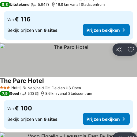
3 Sterren
8,8
Uitstekend
5.947
16.8 km vanaf Stadscentrum
€ 116
Van
Bekijk prijzen van
9 sites
Prijzen bekijken
Delen
To
The Parc Hotel
Prijzen bekijken
Hotel
Nabijheid Citi Field en US Open
Prijzen bekijken
3 Sterren
7,9
Goed
5.133
8.6 km vanaf Stadscentrum
€ 100
Van
Bekijk prijzen van
9 sites
Prijzen bekijken