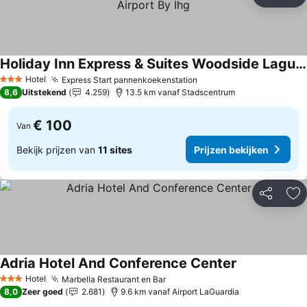
Delen
To
Holiday Inn Express & Suites Woodside Laguardia Airport By Ihg
Prijzen bekijken
Hotel
Express Start pannenkoekenstation
Prijzen bekijken
3 Sterren
8,6
Uitstekend
4.259
13.5 km vanaf Stadscentrum
€ 100
Van
Bekijk prijzen van
11 sites
Prijzen bekijken
Delen
To
Adria Hotel And Conference Center
Prijzen bekij
Hotel
Marbella Restaurant en Bar
Prijzen bekijken
3 Sterren
8,0
Zeer goed
2.681
9.6 km vanaf Airport LaGuardia