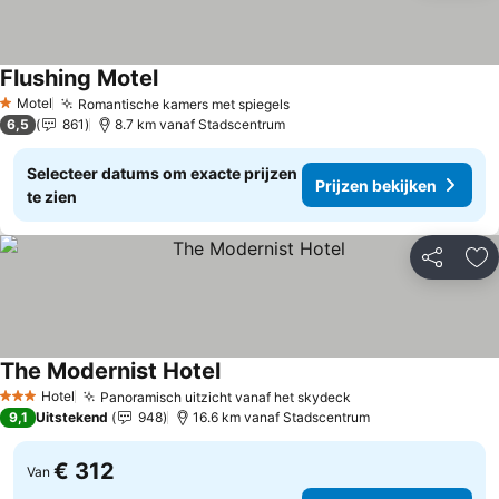
Flushing Motel
Prijzen bekijken
Motel
Romantische kamers met spiegels
Prijzen bekijken
1 Sterren
6,5
861
8.7 km vanaf Stadscentrum
Selecteer datums om exacte prijzen
Prijzen bekijken
te zien
Delen
To
The Modernist Hotel
Prijzen bekijken
Hotel
Panoramisch uitzicht vanaf het skydeck
Prijzen bekijken
3 Sterren
9,1
Uitstekend
948
16.6 km vanaf Stadscentrum
€ 312
Van