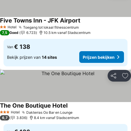
Five Towns Inn - JFK Airport
Prijzen bekijken
Hotel
Toegang tot lokaal fitnesscentrum
Prijzen bekijken
2 Sterren
7,5
Goed
6.723
10.5 km vanaf Stadscentrum
€ 138
Van
Bekijk prijzen van
14 sites
Prijzen bekijken
Delen
To
The One Boutique Hotel
Prijzen bekijken
Hotel
Dakterras Oo Bar en Lounge
Prijzen bekijken
3 Sterren
6,7
3.836
8.4 km vanaf Stadscentrum