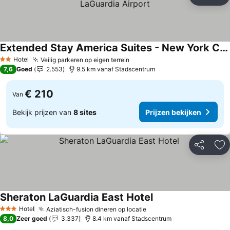
Delen
To
Extended Stay America Suites - New York City - LaGuardia Airport
Prijzen bekijken
Hotel
Veilig parkeren op eigen terrein
Prijzen bekijken
2 Sterren
7,6
Goed
2.553
9.5 km vanaf Stadscentrum
€ 210
Van
Bekijk prijzen van
8 sites
Prijzen bekijken
Delen
To
Sheraton LaGuardia East Hotel
Prijzen bekijken
Hotel
Aziatisch-fusion dineren op locatie
Prijzen bekijken
3 Sterren
8,0
Zeer goed
3.337
8.4 km vanaf Stadscentrum