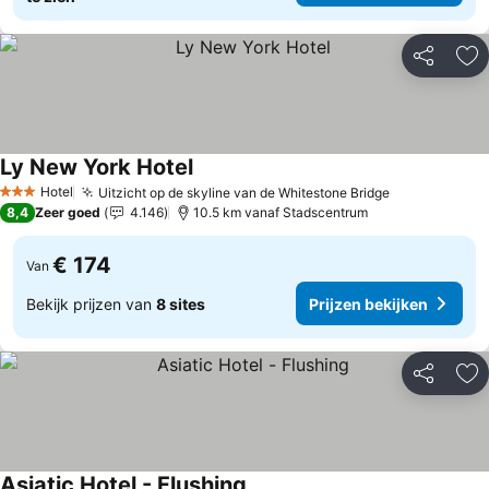
Delen
To
Ly New York Hotel
Prijzen bekijken
Hotel
Uitzicht op de skyline van de Whitestone Bridge
Prijzen beki
3 Sterren
8,4
Zeer goed
4.146
10.5 km vanaf Stadscentrum
€ 174
Van
Bekijk prijzen van
8 sites
Prijzen bekijken
Delen
To
Asiatic Hotel - Flushing