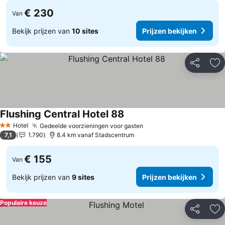
€ 230
Van
Bekijk prijzen van
10 sites
Prijzen bekijken
Delen
To
Flushing Central Hotel 88
Prijzen bekijken
Hotel
Gedeelde voorzieningen voor gasten
Prijzen bekijken
2 Sterren
7,1
1.790
8.4 km vanaf Stadscentrum
€ 155
Van
Bekijk prijzen van
9 sites
Prijzen bekijken
Populaire keuze
Delen
To