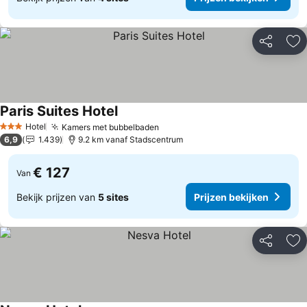
Delen
To
Paris Suites Hotel
Prijzen bekijken
Hotel
Kamers met bubbelbaden
Prijzen bekijken
3 Sterren
6,9
1.439
9.2 km vanaf Stadscentrum
€ 127
Van
Bekijk prijzen van
5 sites
Prijzen bekijken
Delen
To