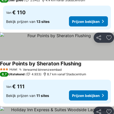
8,0
Zeer goed
2.042
4.4 km vanaf Stadscentrum
€ 110
Van
Bekijk prijzen van
13 sites
Prijzen bekijken
Delen
To
Four Points by Sheraton Flushing
Prijzen bekijken
Hotel
Verwarmd binnenzwembad
Prijzen bekijken
3 Sterren
8,7
Uitstekend
4.933
8.7 km vanaf Stadscentrum
€ 111
Van
Bekijk prijzen van
11 sites
Prijzen bekijken