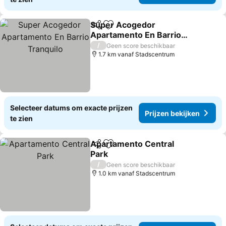
Super Acogedor
Delen
Toevoegen aan favorieten
Apartamento En Barrio
Tranquilo
/
Geen score beschikbaar
1.7 km vanaf Stadscentrum
Selecteer datums om exacte prijzen
Prijzen bekijken
te zien
Apartamento Central
Delen
Toevoegen aan favorieten
Park
/
Geen score beschikbaar
1.0 km vanaf Stadscentrum