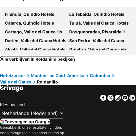
Filandia, Quindío Hotels
La Tebaida, Quindío Hotels
Calarcá, Quindío Hotels
Tuluá, Valle del Cauca Hotels
Cartago, Valle del Cauca Hotels
Dosquebradas, Risaralda Hotels
Darién, Valle del Cauca Hotels
San Pedro, Valle del Cauca Hotels
Alcalá, Valle del Cauca Hotels
Ginebra, Valle del Cauca Hotels
Apía, Risaralda Hotels
Chinchiná, Caldas Hotels
Alle verblijven in Roldanillo bekijken
Yumbo, Valle del Cauca Hotels
Cali, Valle del Cauca Hotels
Hotelzoeker
Midden- en Zuid-Amerika
Colombia
Palmira, Valle del Cauca Hotels
Buga, Valle del Cauca Hotels
Valle del Cauca
Roldanillo
Buenaventura, Valle del Cauca Hotels
Silvia, Cauca Hotels
Cartagena, Bolívar Hotels
Medellín, Antioquia Hotels
Facebook
Twitter
Insta
Yo
Bogotá, Bogotá Hotels
Santa Marta, Magdalena Hotels
Kies uw land
San Andrés, San Andrés, Providencia and Santa Catalina Hotels
Barranquilla, Atlántico Hotels
Salento, Quindío Hotels
Toevoegen op Google
Gemakkelijk onze resultaten vinden:
voeg trivago toe als voorkeursbron op