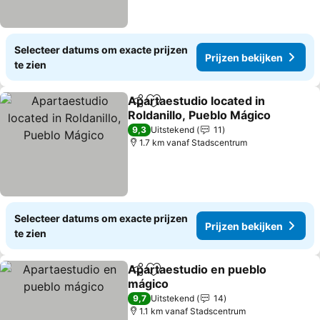
Selecteer datums om exacte prijzen
Prijzen bekijken
te zien
Apartaestudio located in
Delen
Toevoegen aan favorieten
Roldanillo, Pueblo Mágico
9,3
Uitstekend
11
1.7 km vanaf Stadscentrum
Selecteer datums om exacte prijzen
Prijzen bekijken
te zien
Apartaestudio en pueblo
Delen
Toevoegen aan favorieten
mágico
9,7
Uitstekend
14
1.1 km vanaf Stadscentrum