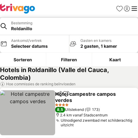
Favorieten
Aanmel
Me
Bestemming
Roldanillo
Aankomst/vertrek
Gasten en kamers
Selecteer datums
2 gasten, 1 kamer
Sorteren
Filteren
Kaart
Hotels in Roldanillo (Valle del Cauca,
Colombia)
Hoe commissies de ranking beïnvloeden
Hotel campestre campos
Delen
Toevoegen aan favorieten
verdes
4 Sterren
8,5
Uitstekend
173
2.4 km vanaf Stadscentrum
Uitnodigend zwembad met schilderachtig
uitzicht