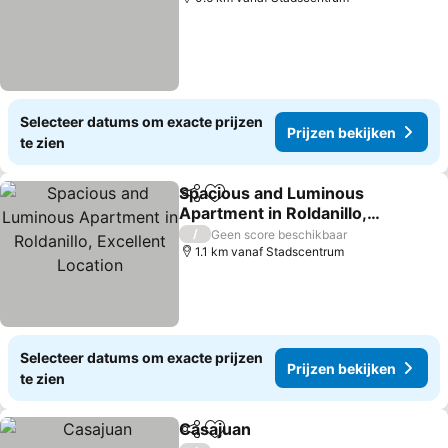
Selecteer datums om exacte prijzen
Prijzen bekijken
te zien
Spacious and Luminous
Delen
Toevoegen aan favorieten
Apartment in Roldanillo,
Excellent Location
/
Geen score beschikbaar
1.1 km vanaf Stadscentrum
Selecteer datums om exacte prijzen
Prijzen bekijken
te zien
Casajuan
Delen
Toevoegen aan favorieten