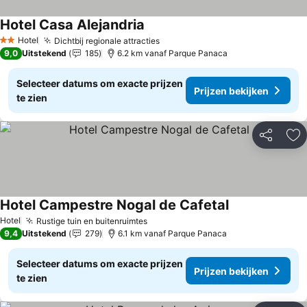
Hotel Casa Alejandria
Hotel
Dichtbij regionale attracties
2 Sterren
9,0
Uitstekend
185
6.2 km vanaf Parque Panaca
Selecteer datums om exacte prijzen
Prijzen bekijken
te zien
Delen
To
Hotel Campestre Nogal de Cafetal
Hotel
Rustige tuin en buitenruimtes
9,4
Uitstekend
279
6.1 km vanaf Parque Panaca
Selecteer datums om exacte prijzen
Prijzen bekijken
te zien