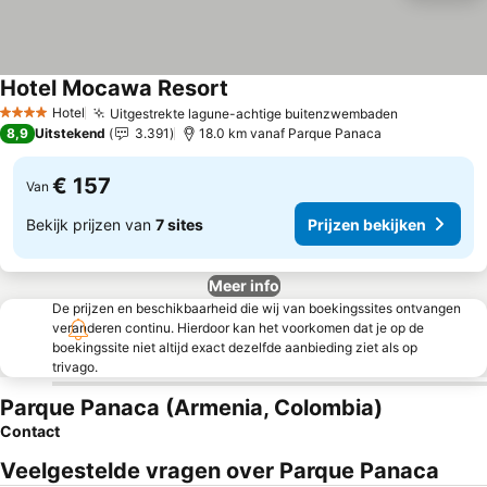
Hotel Mocawa Resort
Hotel
Uitgestrekte lagune-achtige buitenzwembaden
4 Sterren
8,9
Uitstekend
3.391
18.0 km vanaf Parque Panaca
€ 157
Van
Bekijk prijzen van
7 sites
Prijzen bekijken
Meer info
De prijzen en beschikbaarheid die wij van boekingssites ontvangen
veranderen continu. Hierdoor kan het voorkomen dat je op de
boekingssite niet altijd exact dezelfde aanbieding ziet als op
trivago.
Parque Panaca (Armenia, Colombia)
Contact
Veelgestelde vragen over Parque Panaca