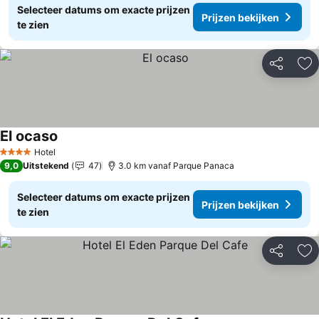
Selecteer datums om exacte prijzen
Prijzen bekijken
te zien
Delen
To
El ocaso
Hotel
4 Sterren
9,0
Uitstekend
47
3.0 km vanaf Parque Panaca
Selecteer datums om exacte prijzen
Prijzen bekijken
te zien
Delen
To