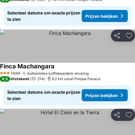
Selecteer datums om exacte prijzen
Prijzen bekijken
te zien
Delen
To
Finca Machangara
Hotel
Authentieke koffieboerderij-ervaring
3 Sterren
9,5
Uitstekend
214
6.2 km vanaf Parque Panaca
Selecteer datums om exacte prijzen
Prijzen bekijken
te zien
Delen
To