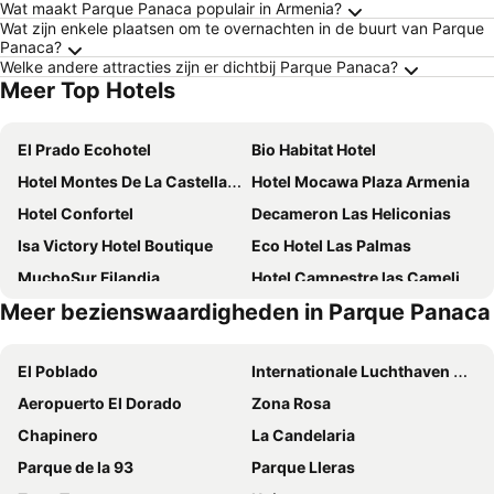
Wat maakt Parque Panaca populair in Armenia?
Wat zijn enkele plaatsen om te overnachten in de buurt van Parque
Panaca?
Welke andere attracties zijn er dichtbij Parque Panaca?
Meer Top Hotels
El Prado Ecohotel
Bio Habitat Hotel
Hotel Montes De La Castellana
Hotel Mocawa Plaza Armenia
Hotel Confortel
Decameron Las Heliconias
Isa Victory Hotel Boutique
Eco Hotel Las Palmas
MuchoSur Filandia
Hotel Campestre las Camelias
Meer bezienswaardigheden in Parque Panaca
Hotel Toledo Plaza
Finca Hotel Casa Nostra
FILANDIA HOTEL
Hotel Boutique El Triángulo
El Poblado
Internationale Luchthaven El Dorado
Hotel El Bosque
Hotel San Jeronimo Armenia
Aeropuerto El Dorado
Zona Rosa
Hotel Arrayanes del Quindio
Hotel Campestre Montecarlo
Chapinero
La Candelaria
Hotel Campestre la Navarra
Finca hotel tierra grata
Parque de la 93
Parque Lleras
Hotel Mocawa Resort
Hotel Ayenda Quimbaya de Oro 1903