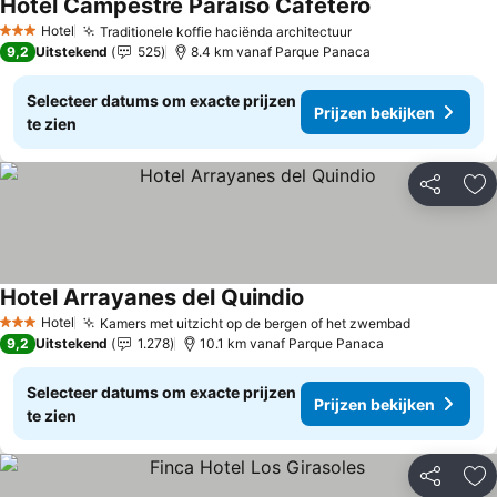
Hotel Campestre Paraiso Cafetero
Hotel
Traditionele koffie haciënda architectuur
3 Sterren
9,2
Uitstekend
525
8.4 km vanaf Parque Panaca
Selecteer datums om exacte prijzen
Prijzen bekijken
te zien
Delen
To
Hotel Arrayanes del Quindio
Hotel
Kamers met uitzicht op de bergen of het zwembad
3 Sterren
9,2
Uitstekend
1.278
10.1 km vanaf Parque Panaca
Selecteer datums om exacte prijzen
Prijzen bekijken
te zien
Delen
To