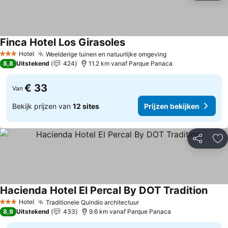
Finca Hotel Los Girasoles
Hotel
Weelderige tuinen en natuurlijke omgeving
3 Sterren
8,8
Uitstekend
424
11.2 km vanaf Parque Panaca
€ 33
Van
Bekijk prijzen van
12 sites
Prijzen bekijken
Delen
To
Hacienda Hotel El Percal By DOT Tradition
Hotel
Traditionele Quindío architectuur
3 Sterren
8,9
Uitstekend
433
9.6 km vanaf Parque Panaca