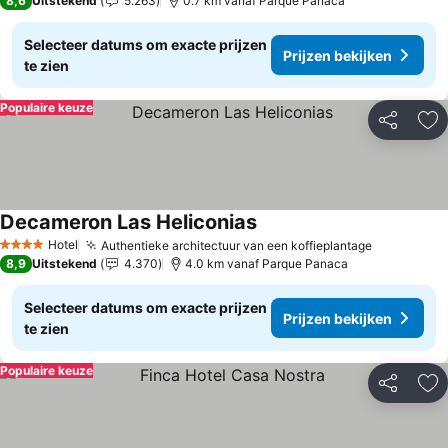
8,6
Uitstekend
5.263
0.7 km vanaf Parque Panaca
Selecteer datums om exacte prijzen
Prijzen bekijken
te zien
Populaire keuze
Delen
To
Decameron Las Heliconias
Hotel
Authentieke architectuur van een koffieplantage
4 Sterren
8,9
Uitstekend
4.370
4.0 km vanaf Parque Panaca
Selecteer datums om exacte prijzen
Prijzen bekijken
te zien
Populaire keuze
Delen
To