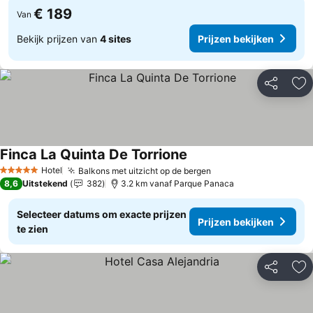
€ 189
Van
Bekijk prijzen van
4 sites
Prijzen bekijken
Delen
To
Finca La Quinta De Torrione
Hotel
Balkons met uitzicht op de bergen
5 Sterren
8,6
Uitstekend
382
3.2 km vanaf Parque Panaca
Selecteer datums om exacte prijzen
Prijzen bekijken
te zien
Delen
To