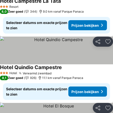
Hotel Campestre La Tata
Resort
3 Sterren
8,0
Zeer goed
344
9.0 km vanaf Parque Panaca
Selecteer datums om exacte prijzen
Prijzen bekijken
te zien
Delen
To
Hotel Quindio Campestre
Hotel
Verwarmd zwembad
3 Sterren
8,1
Zeer goed
926
11.1 km vanaf Parque Panaca
Selecteer datums om exacte prijzen
Prijzen bekijken
te zien
Delen
To