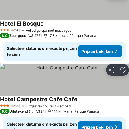
Hotel El Bosque
Hotel
Volledige spa met massages
3 Sterren
8,0
Zeer goed
975
17.3 km vanaf Parque Panaca
Selecteer datums om exacte prijzen
Prijzen bekijken
te zien
Delen
To
Hotel Campestre Cafe Cafe
Hotel
Uitgestrekt buitenzwembad
3 Sterren
9,0
Uitstekend
1.327
11.1 km vanaf Parque Panaca
Selecteer datums om exacte prijzen
Prijzen bekijken