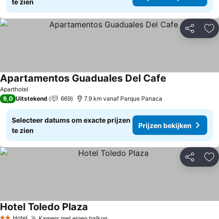
te zien
Delen
To
Apartamentos Guaduales Del Cafe
Aparthotel
9,0
Uitstekend
669
7.9 km vanaf Parque Panaca
Selecteer datums om exacte prijzen
Prijzen bekijken
te zien
Delen
To
Hotel Toledo Plaza
Hotel
Kamers met eigen balkon