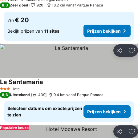
2 Sterren
8,3
Zeer goed
920
18.2 km vanaf Parque Panaca
€ 20
Van
Bekijk prijzen van
11 sites
Prijzen bekijken
Delen
To
La Santamaria
Hotel
3 Sterren
8,6
Uitstekend
439
9.4 km vanaf Parque Panaca
Selecteer datums om exacte prijzen
Prijzen bekijken
te zien
Populaire keuze
Delen
To