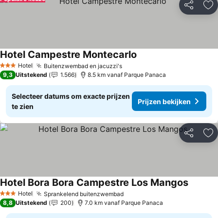
Delen
To
Hotel Campestre Montecarlo
Hotel
Buitenzwembad en jacuzzi's
3 Sterren
9,3
Uitstekend
1.566
8.5 km vanaf Parque Panaca
Selecteer datums om exacte prijzen
Prijzen bekijken
te zien
Delen
To
Hotel Bora Bora Campestre Los Mangos
Hotel
Sprankelend buitenzwembad
3 Sterren
8,8
Uitstekend
200
7.0 km vanaf Parque Panaca