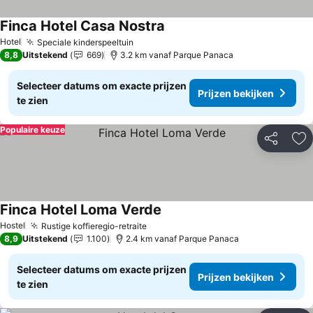
Finca Hotel Casa Nostra
Hotel
Speciale kinderspeeltuin
8,8
Uitstekend
669
3.2 km vanaf Parque Panaca
Selecteer datums om exacte prijzen
Prijzen bekijken
te zien
Populaire keuze
Delen
To
Finca Hotel Loma Verde
Hostel
Rustige koffieregio-retraite
8,9
Uitstekend
1.100
2.4 km vanaf Parque Panaca
Selecteer datums om exacte prijzen
Prijzen bekijken
te zien