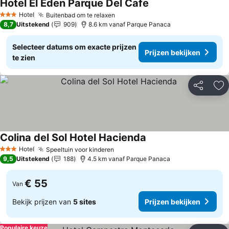
Hotel El Eden Parque Del Cafe
Hotel
Buitenbad om te relaxen
3 Sterren
8,7
Uitstekend
909
8.6 km vanaf Parque Panaca
Selecteer datums om exacte prijzen
Prijzen bekijken
te zien
Delen
To
Colina del Sol Hotel Hacienda
Hotel
Speeltuin voor kinderen
3 Sterren
9,5
Uitstekend
188
4.5 km vanaf Parque Panaca
€ 55
Van
Bekijk prijzen van
5 sites
Prijzen bekijken
Populaire keuze