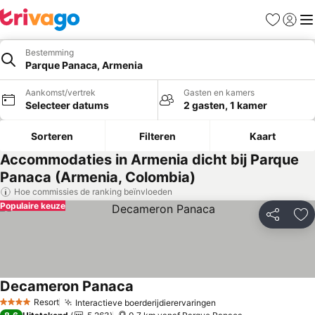
Favorieten
Aanmel
Me
Bestemming
Parque Panaca, Armenia
Aankomst/vertrek
Gasten en kamers
Selecteer datums
2 gasten, 1 kamer
Sorteren
Filteren
Kaart
Accommodaties in Armenia dicht bij Parque
Panaca (Armenia, Colombia)
Hoe commissies de ranking beïnvloeden
Populaire keuze
Delen
To
Decameron Panaca
Resort
Interactieve boerderijdierervaringen
4 Sterren