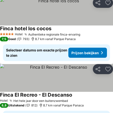
Delen
To
Finca hotel los cocos
Hotel
Authentieke regionale finca-ervaring
5 Sterren
7,5
Goed
793
8.7 km vanaf Parque Panaca
Selecteer datums om exacte prijzen
Prijzen bekijken
te zien
Delen
To
Finca El Recreo - El Descanso
Hotel
Het hele jaar door een buitenzwembad
8,8
Uitstekend
812
8.7 km vanaf Parque Panaca