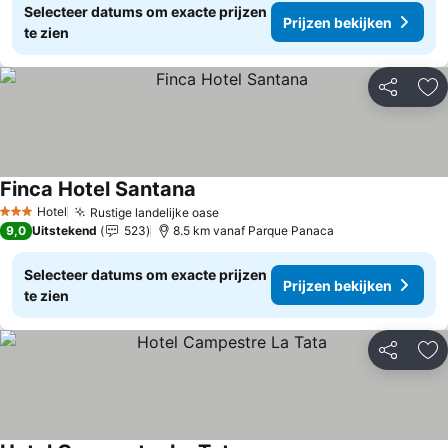
Selecteer datums om exacte prijzen
Prijzen bekijken
te zien
Delen
To
Finca Hotel Santana
Hotel
Rustige landelijke oase
3 Sterren
9,0
Uitstekend
523
8.5 km vanaf Parque Panaca
Selecteer datums om exacte prijzen
Prijzen bekijken
te zien
Delen
To