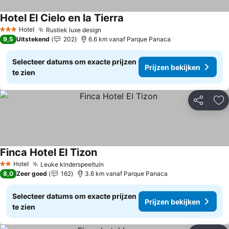
Hotel El Cielo en la Tierra
Hotel
Rustiek luxe design
3 Sterren
9,5
Uitstekend
202
6.6 km vanaf Parque Panaca
Selecteer datums om exacte prijzen
Prijzen bekijken
te zien
Delen
To
Finca Hotel El Tizon
Hotel
Leuke kinderspeeltuin
2 Sterren
8,0
Zeer goed
162
3.6 km vanaf Parque Panaca
Selecteer datums om exacte prijzen
Prijzen bekijken
te zien