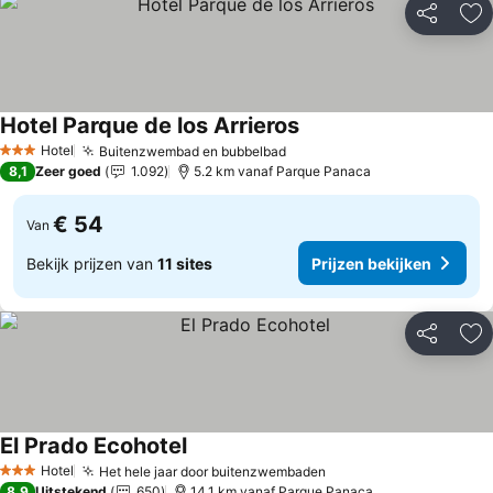
Delen
To
Hotel Parque de los Arrieros
Hotel
Buitenzwembad en bubbelbad
3 Sterren
8,1
Zeer goed
1.092
5.2 km vanaf Parque Panaca
€ 54
Van
Bekijk prijzen van
11 sites
Prijzen bekijken
Delen
To
El Prado Ecohotel
Hotel
Het hele jaar door buitenzwembaden
3 Sterren
8,9
Uitstekend
650
14.1 km vanaf Parque Panaca