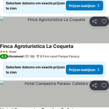
Selecteer datums om exacte prijzen
Prijzen bekijken
te zien
Delen
To
Finca Agroturistica La Coqueta
Hotel
3 Sterren
8,5
Uitstekend
98
8.5 km vanaf Parque Panaca
Selecteer datums om exacte prijzen
Prijzen bekijken
te zien
Delen
To