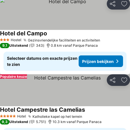
Delen
To
Hotel del Campo
Hostel
Gezinsvriendelijke faciliteiten en activiteiten
3 Sterren
9,1
Uitstekend
343
0.8 km vanaf Parque Panaca
Selecteer datums om exacte prijzen
Prijzen bekijken
te zien
Populaire keuze
Delen
To
Hotel Campestre las Camelias
Hotel
Katholieke kapel op het terrein
5 Sterren
9,3
Uitstekend
5.751
10.3 km vanaf Parque Panaca