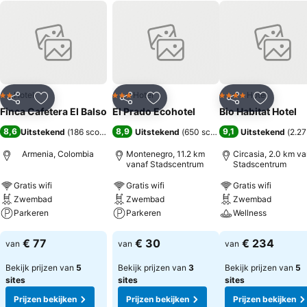
Hotel
Hotel
Hotel
2 Sterren
3 Sterren
4 Sterren
Delen
Toevoegen aan favorieten
Delen
Toevoegen aan favorieten
Delen
Toevoege
Finca Cafetera El Balso
El Prado Ecohotel
Bio Habitat Hotel
8,6
8,9
9,1
Uitstekend
(
186 scores
)
Uitstekend
(
650 scores
)
Uitstekend
(
2.27
Armenia, Colombia
Montenegro, 11.2 km
Circasia, 2.0 km va
vanaf Stadscentrum
Stadscentrum
Gratis wifi
Gratis wifi
Gratis wifi
Zwembad
Zwembad
Zwembad
Parkeren
Parkeren
Wellness
Prijzen bekijken
Prijzen bekijken
Prijzen bekijken
€ 77
€ 30
€ 234
van
van
van
Bekijk prijzen van
5
Bekijk prijzen van
3
Bekijk prijzen van
5
sites
sites
sites
Prijzen bekijken
Prijzen bekijken
Prijzen bekijken