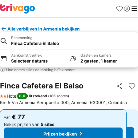
Favorieten
Aanmel
Me
Alle verblijven in Armenia bekijken
Bestemming
Finca Cafetera El Balso
Aankomst/vertrek
Gasten en kamers
Selecteer datums
2 gasten, 1 kamer
Hoe commissies de ranking beïnvloeden
Finca Cafetera El Balso
Delen
To
Hotel
8,6
Uitstekend
(
186 scores
)
2 Sterren
Km 5 Via Armenia Aeropuerto 000, Armenia, 630001, Colombia
€ 77
€ 77
van
van
Bekijk prijzen van
5 sites
Bekijk prijzen van
5 sites
Prijzen bekijken
Prijzen bekijken