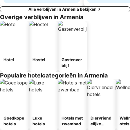
Alle verblijven in Armenia bekijken
Overige verblijven in Armenia
Hotel
Hostel
Gastenver
blijf
Populaire hotelcategorieën in Armenia
Goedkope
Luxe
Hotels met
Diervriend
Well
hotels
hotels
zwembad
elijke
otels
hotels