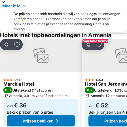
Meer info
De prijzen en beschikbaarheid die wij van boekingssites ontvangen
veranderen continu. Hierdoor kan het voorkomen dat je op de
boekingssite niet altijd exact dezelfde aanbieding ziet als op
trivago.
Hotels met topbeoordelingen in Armenia
Populaire keuze
Delen
Toevoegen aan favorieten
Delen
Toevoegen aa
Hotel
Hotel
3 Sterren
3 Sterren
Marckia Hotel
Hotel San Jeronim
8,6
8,7
Uitstekend
(
1.121 scores
)
Uitstekend
(
1.336 s
Armenia, 0.8 km vanaf Stadscentrum
Armenia, 1.2 km vanaf
€ 36
€ 52
van
van
Bekijk prijzen van
5 sites
Bekijk prijzen van
4 
Prijzen bekijken
Prijzen bek