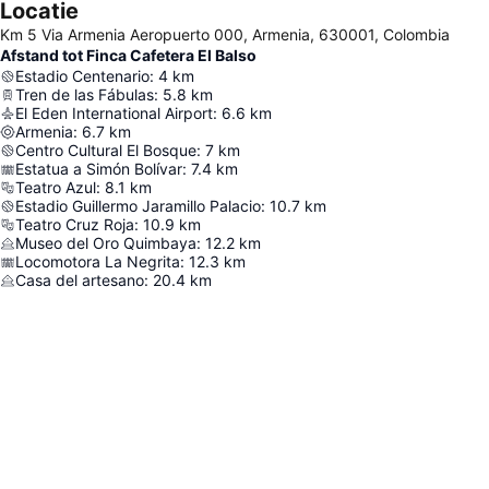
Locatie
Km 5 Via Armenia Aeropuerto 000, Armenia, 630001, Colombia
Afstand tot Finca Cafetera El Balso
Estadio Centenario
:
4
km
Tren de las Fábulas
:
5.8
km
El Eden International Airport
:
6.6
km
Armenia
:
6.7
km
Centro Cultural El Bosque
:
7
km
Estatua a Simón Bolívar
:
7.4
km
Teatro Azul
:
8.1
km
Estadio Guillermo Jaramillo Palacio
:
10.7
km
Teatro Cruz Roja
:
10.9
km
Museo del Oro Quimbaya
:
12.2
km
Locomotora La Negrita
:
12.3
km
Casa del artesano
:
20.4
km