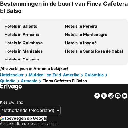
Bestemmingen in de buurt van Finca Cafetera
El Balso
Hotels in Salento
Hotels in Pereira
Hotels in Armenia
Hotels in Montenegro
Hotels in Quimbaya
Hotels in Ibagué
Hotels in Manizales
Hotels in Santa Rosa de Cabal
Hotels in Circasia
Alle verblijven in Armenia bekijken
Hotelzoeker
Midden- en Zuid-Amerika
Colombia
Quindío
Armenia
Finca Cafetera El Balso
Facebook
Twitter
Insta
Yo
Kies uw land
Toevoegen op Google
Gemakkelijk onze resultaten vinden: