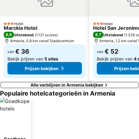
Hotel
Hotel
3 Sterren
3 Sterren
Marckia Hotel
Hotel San Jeronim
8,6
8,7
Uitstekend
(
1.121 scores
)
Uitstekend
(
1.336 s
Armenia, 0.8 km vanaf Stadscentrum
Armenia, 1.2 km vanaf
€ 36
€ 52
van
van
Bekijk prijzen van
5 sites
Bekijk prijzen van
4 
Prijzen bekijken
Prijzen bek
Alle verblijven in Armenia bekijken
Populaire hotelcategorieën in Armenia
Goedkope