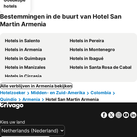
hotels
Bestemmingen in de buurt van Hotel San
Martin Armenia
Hotels in Salento
Hotels in Pereira
Hotels in Armenia
Hotels in Montenegro
Hotels in Quimbaya
Hotels in Ibagué
Hotels in Manizales
Hotels in Santa Rosa de Cabal
Hotels in Circasia
Alle verblijven in Armenia bekijken
Hotelzoeker
Midden- en Zuid-Amerika
Colombia
Quindío
Armenia
Hotel San Martin Armenia
Facebook
Twitter
Insta
Yo
Kies uw land