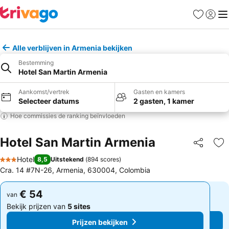
Favorieten
Aanmel
Me
Alle verblijven in Armenia bekijken
Bestemming
Hotel San Martin Armenia
Aankomst/vertrek
Gasten en kamers
Selecteer datums
2 gasten, 1 kamer
Hoe commissies de ranking beïnvloeden
Hotel San Martin Armenia
Delen
To
Hotel
8,5
Uitstekend
(
894 scores
)
3 Sterren
Cra. 14 #7N-26, Armenia, 630004, Colombia
€ 54
€ 54
van
van
Bekijk prijzen van
5 sites
Bekijk prijzen van
5 sites
Prijzen bekijken
Prijzen bekijken