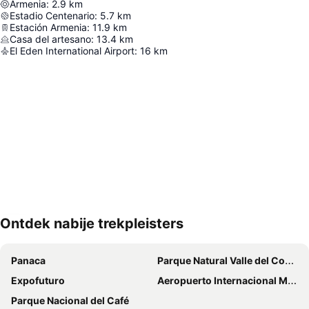
Armenia
:
2.9
km
Estadio Centenario
:
5.7
km
Estación Armenia
:
11.9
km
Casa del artesano
:
13.4
km
El Eden International Airport
:
16
km
Ontdek nabije trekpleisters
Kaart uitvouwen
Panaca
Parque Natural Valle del Cocorá
Expofuturo
Aeropuerto Internacional Matecaña
Parque Nacional del Café