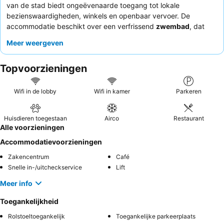
van de stad biedt ongeëvenaarde toegang tot lokale
bezienswaardigheden, winkels en openbaar vervoer. De
accommodatie beschikt over een verfrissend
zwembad
, dat
een welkome afwisseling biedt na een dag vol ontdekkingen of
Meer weergeven
vergaderingen. Gasten prijzen consequent het
attente en
vriendelijke personeel
en vinden het ontbijt, hoewel eenvoudig,
Topvoorzieningen
voldoende en een goed begin van de dag. Voor een rustigere
ervaring kunnen gasten overwegen een kamer te vragen die
niet aan de straatkant ligt.
Wifi in de lobby
Wifi in kamer
Parkeren
Huisdieren toegestaan
Airco
Restaurant
Alle voorzieningen
Accommodatievoorzieningen
Zakencentrum
Café
Snelle in-/uitcheckservice
Lift
Meer info
Toegankelijkheid
Rolstoeltoegankelijk
Toegankelijke parkeerplaats