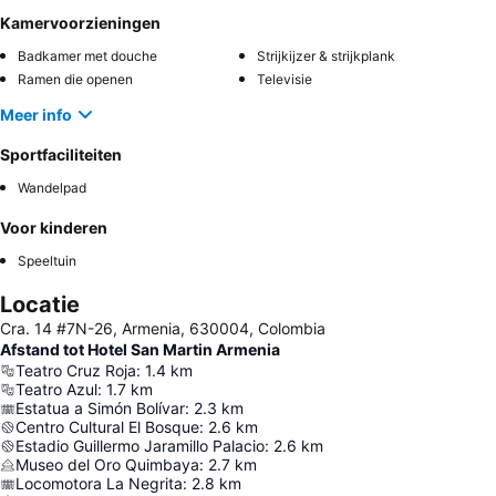
Kamervoorzieningen
Badkamer met douche
Strijkijzer & strijkplank
Ramen die openen
Televisie
Meer info
Sportfaciliteiten
Wandelpad
Voor kinderen
Speeltuin
Locatie
Cra. 14 #7N-26, Armenia, 630004, Colombia
Afstand tot Hotel San Martin Armenia
Teatro Cruz Roja
:
1.4
km
Teatro Azul
:
1.7
km
Estatua a Simón Bolívar
:
2.3
km
Centro Cultural El Bosque
:
2.6
km
Estadio Guillermo Jaramillo Palacio
:
2.6
km
Museo del Oro Quimbaya
:
2.7
km
Locomotora La Negrita
:
2.8
km