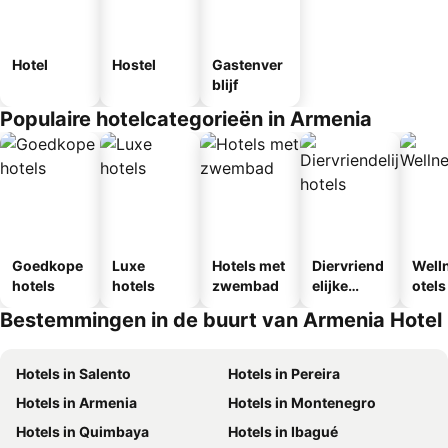
Hotel
Hostel
Gastenver
blijf
Populaire hotelcategorieën in Armenia
Goedkope
Luxe
Hotels met
Diervriend
Well
hotels
hotels
zwembad
elijke
otels
hotels
Bestemmingen in de buurt van Armenia Hotel
Hotels in Salento
Hotels in Pereira
Hotels in Armenia
Hotels in Montenegro
Hotels in Quimbaya
Hotels in Ibagué