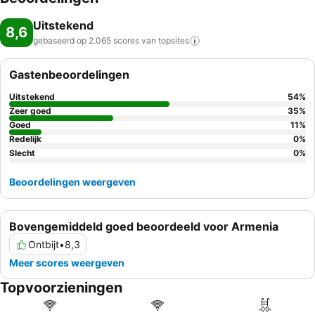
Uitstekend
8,6
gebaseerd op 2.065 scores van
topsites
Gastenbeoordelingen
Uitstekend
54
%
Zeer goed
35
%
Goed
11
%
Redelijk
0
%
Slecht
0
%
Beoordelingen weergeven
Bovengemiddeld goed beoordeeld voor Armenia
Ontbijt
•
8,3
Meer scores weergeven
Topvoorzieningen