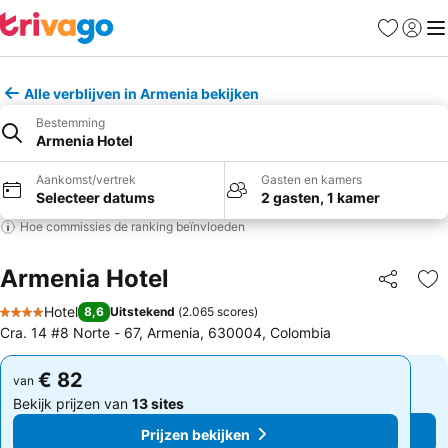
Favorieten
Aanmel
Me
Alle verblijven in Armenia bekijken
Bestemming
Armenia Hotel
Aankomst/vertrek
Gasten en kamers
Selecteer datums
2 gasten, 1 kamer
Hoe commissies de ranking beïnvloeden
Armenia Hotel
Delen
To
Hotel
8,6
Uitstekend
(
2.065 scores
)
4 Sterren
Cra. 14 #8 Norte - 67, Armenia, 630004, Colombia
€ 82
€ 82
van
van
Bekijk prijzen van
13 sites
Bekijk prijzen van
13 sites
Prijzen bekijken
Prijzen bekijken