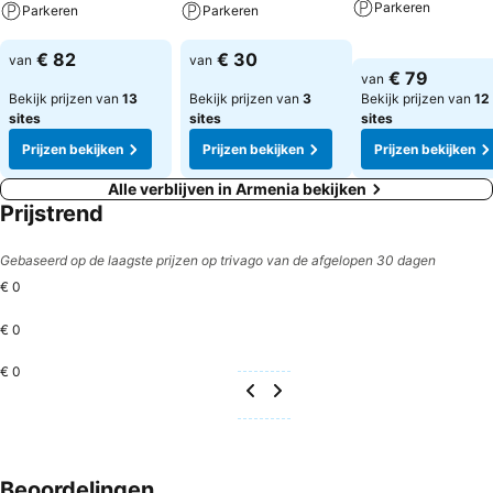
Parkeren
Parkeren
Parkeren
Prijzen bekijken
Prijzen bekijken
Prijzen bekijken
€ 82
€ 30
van
van
€ 79
van
Bekijk prijzen van
13
Bekijk prijzen van
3
Bekijk prijzen van
12
sites
sites
sites
Prijzen bekijken
Prijzen bekijken
Prijzen bekijken
Alle verblijven in Armenia bekijken
Prijstrend
Gebaseerd op de laagste prijzen op trivago van de afgelopen 30 dagen
€ 0
€ 0
€ 0
Beoordelingen