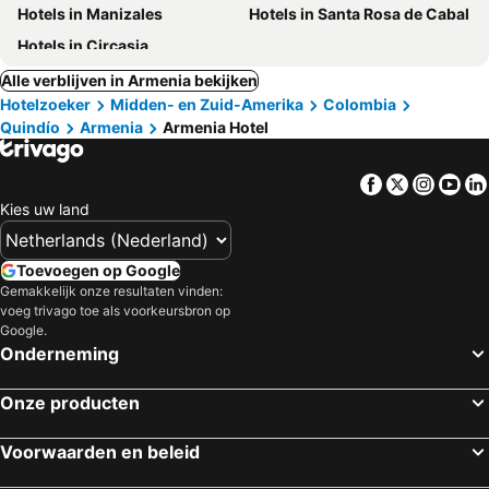
Hotels in Manizales
Hotels in Santa Rosa de Cabal
Hotels in Circasia
Alle verblijven in Armenia bekijken
Hotelzoeker
Midden- en Zuid-Amerika
Colombia
Quindío
Armenia
Armenia Hotel
Facebook
Twitter
Insta
Yo
Kies uw land
Toevoegen op Google
Gemakkelijk onze resultaten vinden:
voeg trivago toe als voorkeursbron op
Google.
Onderneming
Onze producten
Voorwaarden en beleid