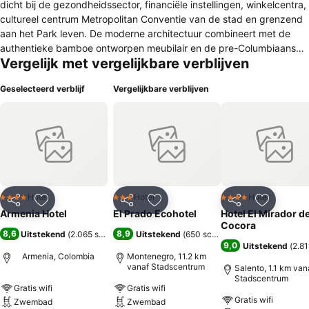
dicht bij de gezondheidssector, financiële instellingen, winkelcentra,
cultureel centrum Metropolitan Conventie van de stad en grenzend
aan het Park leven. De moderne architectuur combineert met de
authentieke bamboe ontworpen meubilair en de pre-Columbiaanse
Vergelijk met vergelijkbare verblijven
quimbaya cultuur delen die hun ruimtes te decoreren. Hij heeft 125
comfortabele kamers met een ander type van standaard, een
Geselecteerd verblijf
Vergelijkbare verblijven
restaurant type auteur, een conferentiecentrum met een capaciteit
van 1200 mensen met 10 kamers beschikbaar voor elk type
accommodatie, de ideale plek voor speciale vieringen. Graven met
extra services. Zwemmen zwembad, jacuzzi, Turkse, sauna, gebied
van airconditioning, bussines center en 95 plaatsen parkeren
bedekt en bewaakt ze 24 uur.
Hotel
Hotel
Hotel
4 Sterren
3 Sterren
4 Sterren
Delen
Toevoegen aan favorieten
Delen
Toevoegen aan favorieten
Delen
Toevoege
Armenia Hotel
El Prado Ecohotel
Hotel El Mirador de
Cocora
8,6
8,9
Uitstekend
(
2.065 scores
)
Uitstekend
(
650 scores
)
9,0
Uitstekend
(
2.81
Armenia, Colombia
Montenegro, 11.2 km
vanaf Stadscentrum
Salento, 1.1 km van
Stadscentrum
Gratis wifi
Gratis wifi
Gratis wifi
Zwembad
Zwembad