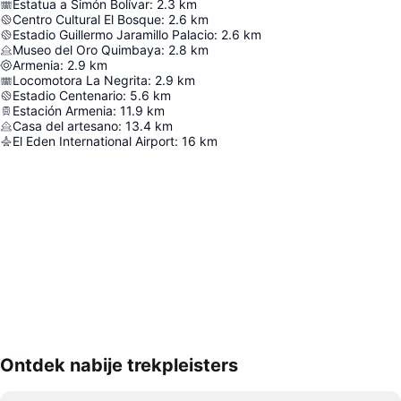
Estatua a Simón Bolívar
:
2.3
km
Centro Cultural El Bosque
:
2.6
km
Estadio Guillermo Jaramillo Palacio
:
2.6
km
Museo del Oro Quimbaya
:
2.8
km
Armenia
:
2.9
km
Locomotora La Negrita
:
2.9
km
Estadio Centenario
:
5.6
km
Estación Armenia
:
11.9
km
Casa del artesano
:
13.4
km
El Eden International Airport
:
16
km
Ontdek nabije trekpleisters
Kaart uitvouwen