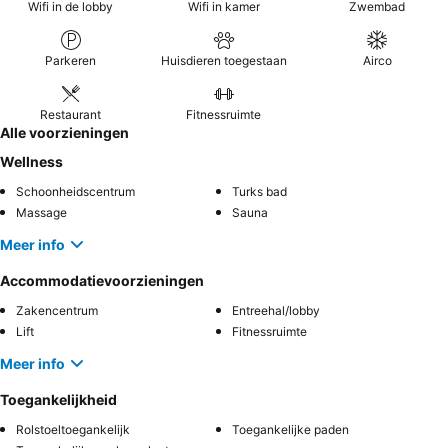
Wifi in de lobby
Wifi in kamer
Zwembad
Parkeren
Huisdieren toegestaan
Airco
Restaurant
Fitnessruimte
Alle voorzieningen
Wellness
Schoonheidscentrum
Turks bad
Massage
Sauna
Meer info
Accommodatievoorzieningen
Zakencentrum
Entreehal/lobby
Lift
Fitnessruimte
Meer info
Toegankelijkheid
Rolstoeltoegankelijk
Toegankelijke paden