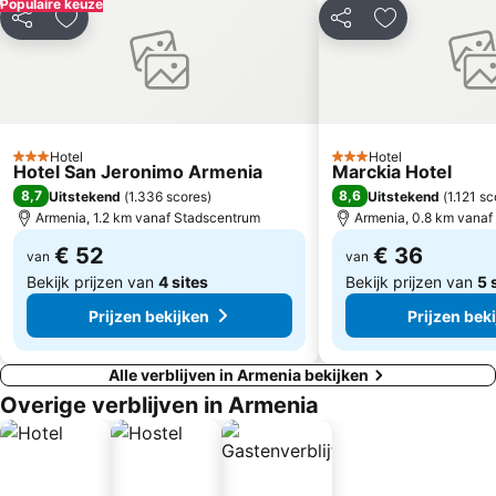
Populaire keuze
Delen
Toevoegen aan favorieten
Delen
Toevoegen aa
Hotel
Hotel
3 Sterren
3 Sterren
Hotel San Jeronimo Armenia
Marckia Hotel
8,7
8,6
Uitstekend
(
1.336 scores
)
Uitstekend
(
1.121 sc
Armenia, 1.2 km vanaf Stadscentrum
Armenia, 0.8 km vanaf
€ 52
€ 36
van
van
Bekijk prijzen van
4 sites
Bekijk prijzen van
5 
Prijzen bekijken
Prijzen bek
Alle verblijven in Armenia bekijken
Overige verblijven in Armenia