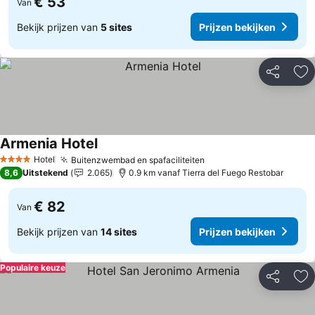
€ 53
Van
Bekijk prijzen van
5 sites
Prijzen bekijken
Delen
To
Armenia Hotel
Hotel
Buitenzwembad en spafaciliteiten
4 Sterren
8,6
Uitstekend
2.065
0.9 km vanaf Tierra del Fuego Restobar
€ 82
Van
Bekijk prijzen van
14 sites
Prijzen bekijken
Populaire keuze
Delen
To