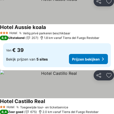
Delen
To
Hotel Aussie koala
Hotel
Veilig privé parkeren beschikbaar
3 Sterren
8,6
Uitstekend
207
1.8 km vanaf Tierra del Fuego Restobar
€ 39
Van
Bekijk prijzen van
5 sites
Prijzen bekijken
Delen
To
Hotel Castillo Real
Hotel
Toegewijde tour- en ticketservice
2 Sterren
8,4
Zeer goed
675
2.0 km vanaf Tierra del Fuego Restobar