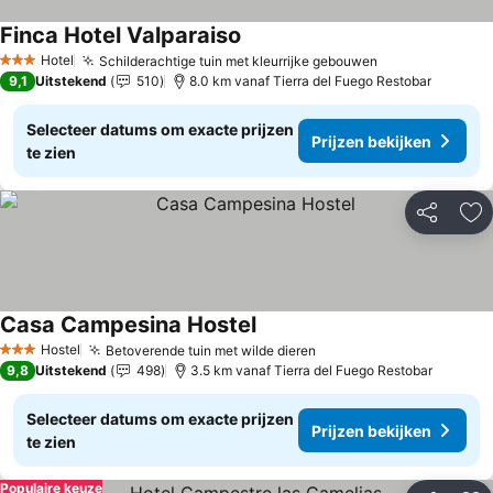
Finca Hotel Valparaiso
Hotel
Schilderachtige tuin met kleurrijke gebouwen
3 Sterren
9,1
Uitstekend
510
8.0 km vanaf Tierra del Fuego Restobar
Selecteer datums om exacte prijzen
Prijzen bekijken
te zien
Delen
To
Casa Campesina Hostel
Hostel
Betoverende tuin met wilde dieren
3 Sterren
9,8
Uitstekend
498
3.5 km vanaf Tierra del Fuego Restobar
Selecteer datums om exacte prijzen
Prijzen bekijken
te zien
Populaire keuze