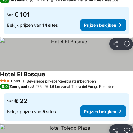
9,1
Uitstekend
6.020
0.9 km vanaf Tierra del Fuego Restobar
€ 101
Van
Bekijk prijzen van
14 sites
Prijzen bekijken
Delen
To
Hotel El Bosque
Hotel
Beveiligde privéparkeerplaats inbegrepen
3 Sterren
8,0
Zeer goed
975
1.6 km vanaf Tierra del Fuego Restobar
€ 22
Van
Bekijk prijzen van
5 sites
Prijzen bekijken