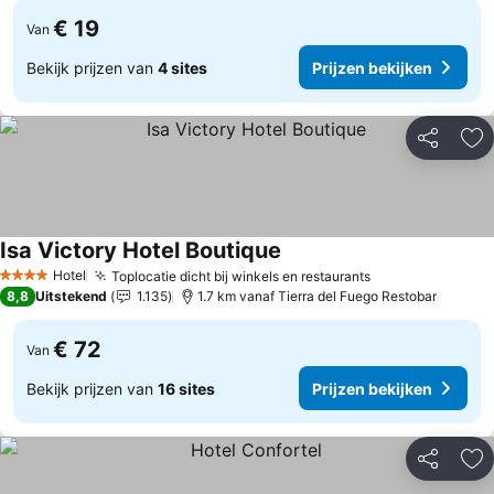
€ 19
Van
Bekijk prijzen van
4 sites
Prijzen bekijken
Delen
To
Isa Victory Hotel Boutique
Hotel
Toplocatie dicht bij winkels en restaurants
4 Sterren
8,8
Uitstekend
1.135
1.7 km vanaf Tierra del Fuego Restobar
€ 72
Van
Bekijk prijzen van
16 sites
Prijzen bekijken
Delen
To