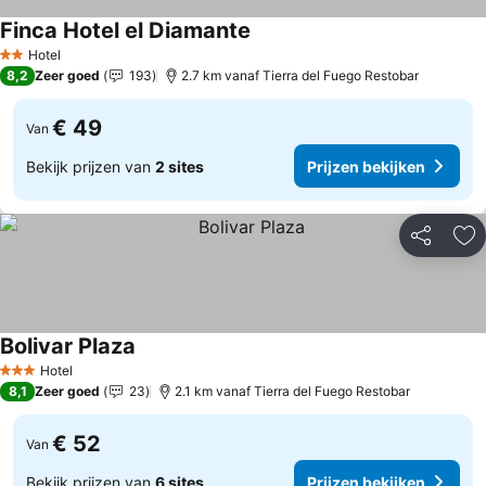
Finca Hotel el Diamante
Hotel
2 Sterren
8,2
Zeer goed
193
2.7 km vanaf Tierra del Fuego Restobar
€ 49
Van
Bekijk prijzen van
2 sites
Prijzen bekijken
Delen
To
Bolivar Plaza
Hotel
3 Sterren
8,1
Zeer goed
23
2.1 km vanaf Tierra del Fuego Restobar
€ 52
Van
Bekijk prijzen van
6 sites
Prijzen bekijken