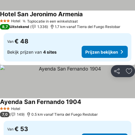
Hotel San Jeronimo Armenia
Hotel
Toplocatie in een winkelstraat
3 Sterren
8,7
Uitstekend
1.336
1.7 km vanaf Tierra del Fuego Restobar
€ 48
Van
Bekijk prijzen van
4 sites
Prijzen bekijken
Delen
To
Ayenda San Fernando 1904
Hotel
3 Sterren
7,0
149
0.5 km vanaf Tierra del Fuego Restobar
€ 53
Van