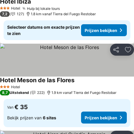
Hotel Ibiza
Hotel
Hulp bij lokale tours
3 Sterren
7,2
127
1.8 km vanaf Tierra del Fuego Restobar
Selecteer datums om exacte prijzen
Prijzen bekijken
te zien
Delen
To
Hotel Meson de las Flores
Hotel
3 Sterren
8,7
Uitstekend
222
1.9 km vanaf Tierra del Fuego Restobar
€ 35
Van
Bekijk prijzen van
6 sites
Prijzen bekijken