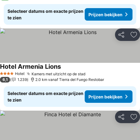
Selecteer datums om exacte prijzen
Prijzen bekijken
te zien
Delen
To
Hotel Armenia Lions
Hotel
Kamers met uitzicht op de stad
4 Sterren
6,1
1.239
2.0 km vanaf Tierra del Fuego Restobar
Selecteer datums om exacte prijzen
Prijzen bekijken
te zien
Delen
To