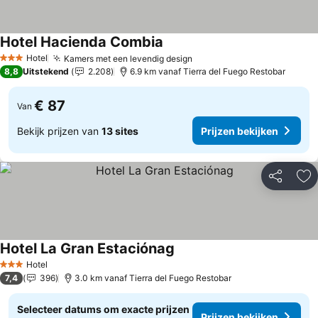
Hotel Hacienda Combia
Hotel
Kamers met een levendig design
3 Sterren
8,8
Uitstekend
2.208
6.9 km vanaf Tierra del Fuego Restobar
€ 87
Van
Bekijk prijzen van
13 sites
Prijzen bekijken
Delen
To
Hotel La Gran Estaciónag
Hotel
3 Sterren
7,4
396
3.0 km vanaf Tierra del Fuego Restobar
Selecteer datums om exacte prijzen
Prijzen bekijken