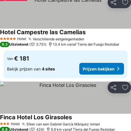
Delen
To
Hotel Campestre las Camelias
Hotel
Verschillende eetgelegenheden
5 Sterren
9,3
Uitstekend
5.751
13.4 km vanaf Tierra del Fuego Restobar
€ 181
Van
Bekijk prijzen van
4 sites
Prijzen bekijken
Delen
To
Finca Hotel Los Girasoles
Hotel
Sfeer van een Gabriel García Márquez roman
3 Sterren
8,8
Uitstekend
424
6.9 km vanaf Tierra del Fuego Restobar