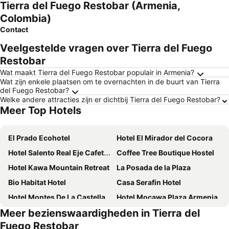
Tierra del Fuego Restobar (Armenia,
Colombia)
Contact
Veelgestelde vragen over Tierra del Fuego
Restobar
Wat maakt Tierra del Fuego Restobar populair in Armenia?
Wat zijn enkele plaatsen om te overnachten in de buurt van Tierra
del Fuego Restobar?
Welke andere attracties zijn er dichtbij Tierra del Fuego Restobar?
Meer Top Hotels
El Prado Ecohotel
Hotel El Mirador del Cocora
Hotel Salento Real Eje Cafetero
Coffee Tree Boutique Hostel
Hotel Kawa Mountain Retreat
La Posada de la Plaza
Bio Habitat Hotel
Casa Serafin Hotel
Hotel Montes De La Castellana
Hotel Mocawa Plaza Armenia
Meer bezienswaardigheden in Tierra del
Hotel Confortel
Ecohotel Piedemonte
Fuego Restobar
Terrazas de Salento
Decameron Las Heliconias