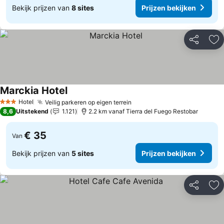
Bekijk prijzen van
8 sites
Prijzen bekijken
Delen
To
Marckia Hotel
Hotel
Veilig parkeren op eigen terrein
3 Sterren
8,6
Uitstekend
1.121
2.2 km vanaf Tierra del Fuego Restobar
€ 35
Van
Bekijk prijzen van
5 sites
Prijzen bekijken
Delen
To