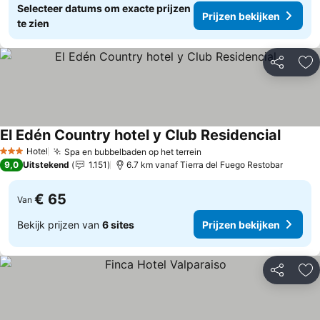
Selecteer datums om exacte prijzen
Prijzen bekijken
te zien
Delen
To
El Edén Country hotel y Club Residencial
Hotel
Spa en bubbelbaden op het terrein
3 Sterren
9,0
Uitstekend
1.151
6.7 km vanaf Tierra del Fuego Restobar
€ 65
Van
Bekijk prijzen van
6 sites
Prijzen bekijken
Delen
To