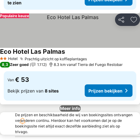
te zien
Populaire keuze
Delen
To
Eco Hotel Las Palmas
Hotel
Prachtig uitzicht op koffieplantages
2 Sterren
8,3
Zeer goed
1.112
8.3 km vanaf Tierra del Fuego Restobar
€ 53
Van
Bekijk prijzen van
8 sites
Prijzen bekijken
Meer info
De prijzen en beschikbaarheid die wij van boekingssites ontvangen
veranderen continu. Hierdoor kan het voorkomen dat je op de
boekingssite niet altijd exact dezelfde aanbieding ziet als op
trivago.