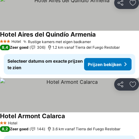
Delen
To
Hotel Aires del Quindío Armenia
Hotel
Rustige kamers met eigen badkamer
3 Sterren
8,4
Zeer goed
306
1.2 km vanaf Tierra del Fuego Restobar
Selecteer datums om exacte prijzen
Prijzen bekijken
te zien
Delen
To
Hotel Armont Calarca
Hotel
2 Sterren
8,2
Zeer goed
144
3.6 km vanaf Tierra del Fuego Restobar