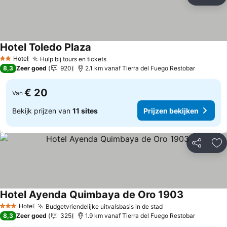
Delen
To
Hotel Toledo Plaza
Hotel
Hulp bij tours en tickets
2 Sterren
8,3
Zeer goed
920
2.1 km vanaf Tierra del Fuego Restobar
€ 20
Van
Bekijk prijzen van
11 sites
Prijzen bekijken
Delen
To
Hotel Ayenda Quimbaya de Oro 1903
Hotel
Budgetvriendelijke uitvalsbasis in de stad
3 Sterren
8,3
Zeer goed
325
1.9 km vanaf Tierra del Fuego Restobar