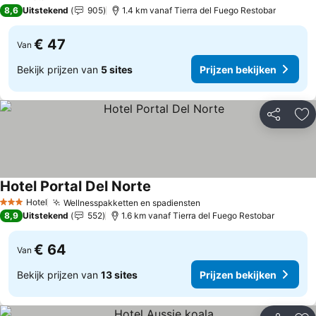
3 Sterren
8,6
Uitstekend
905
1.4 km vanaf Tierra del Fuego Restobar
€ 47
Van
Bekijk prijzen van
5 sites
Prijzen bekijken
Delen
To
Hotel Portal Del Norte
Hotel
Wellnesspakketten en spadiensten
3 Sterren
8,9
Uitstekend
552
1.6 km vanaf Tierra del Fuego Restobar
€ 64
Van
Bekijk prijzen van
13 sites
Prijzen bekijken