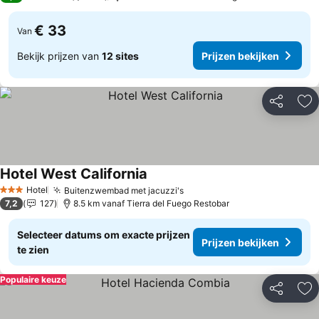
€ 33
Van
Bekijk prijzen van
12 sites
Prijzen bekijken
Delen
To
Hotel West California
Hotel
Buitenzwembad met jacuzzi's
3 Sterren
7,2
127
8.5 km vanaf Tierra del Fuego Restobar
Selecteer datums om exacte prijzen
Prijzen bekijken
te zien
Populaire keuze
Delen
To