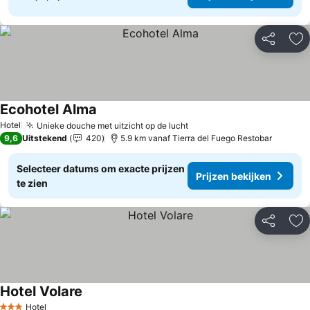
Delen
To
Ecohotel Alma
Hotel
Unieke douche met uitzicht op de lucht
9,6
Uitstekend
420
5.9 km vanaf Tierra del Fuego Restobar
Selecteer datums om exacte prijzen
Prijzen bekijken
te zien
Delen
To
Hotel Volare
Hotel