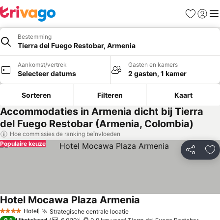
Favorieten
Aanmel
Me
Bestemming
Tierra del Fuego Restobar, Armenia
Aankomst/vertrek
Gasten en kamers
Selecteer datums
2 gasten, 1 kamer
Sorteren
Filteren
Kaart
Accommodaties in Armenia dicht bij Tierra
del Fuego Restobar (Armenia, Colombia)
Hoe commissies de ranking beïnvloeden
Populaire keuze
Delen
To
Hotel Mocawa Plaza Armenia
Hotel
Strategische centrale locatie
4 Sterren