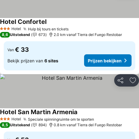
Hotel Confortel
Hotel
Hulp bij tours en tickets
3 Sterren
8,6
Uitstekend
673
2.0 km vanaf Tierra del Fuego Restobar
€ 33
Van
Bekijk prijzen van
6 sites
Prijzen bekijken
Delen
To
Hotel San Martin Armenia
Hotel
Speciale spinningruimte om te sporten
3 Sterren
8,5
Uitstekend
894
0.8 km vanaf Tierra del Fuego Restobar