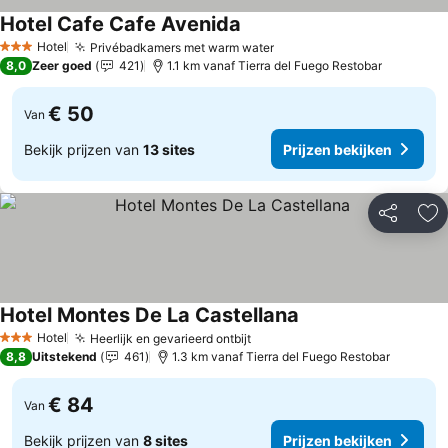
Hotel Cafe Cafe Avenida
Hotel
Privébadkamers met warm water
3 Sterren
8,0
Zeer goed
421
1.1 km vanaf Tierra del Fuego Restobar
€ 50
Van
Bekijk prijzen van
13 sites
Prijzen bekijken
Delen
To
Hotel Montes De La Castellana
Hotel
Heerlijk en gevarieerd ontbijt
3 Sterren
8,8
Uitstekend
461
1.3 km vanaf Tierra del Fuego Restobar
€ 84
Van
Bekijk prijzen van
8 sites
Prijzen bekijken