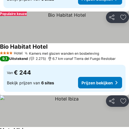
Populaire keuze
Delen
To
Bio Habitat Hotel
Hotel
Kamers met glazen wanden en bosbeleving
4 Sterren
9,1
Uitstekend
2.275
6.7 km vanaf Tierra del Fuego Restobar
€ 244
Van
Bekijk prijzen van
6 sites
Prijzen bekijken
Delen
To