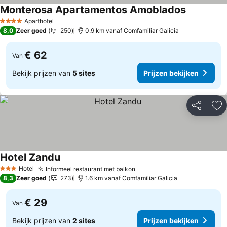
Monterosa Apartamentos Amoblados
Prijzen bek
Aparthotel
4 Sterren
8,0
Zeer goed
250
0.9 km vanaf Comfamiliar Galicia
€ 62
Van
Bekijk prijzen van
5 sites
Prijzen bekijken
Delen
To
Hotel Zandu
Prijzen bekijken
Hotel
Informeel restaurant met balkon
Prijzen bekijken
3 Sterren
8,3
Zeer goed
273
1.6 km vanaf Comfamiliar Galicia
€ 29
Van
Bekijk prijzen van
2 sites
Prijzen bekijken