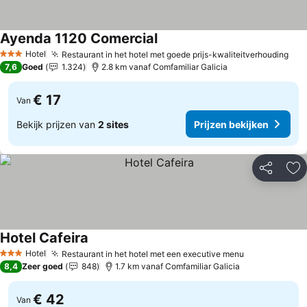
Ayenda 1120 Comercial
Prijzen bekijken
Hotel
Restaurant in het hotel met goede prijs-kwaliteitverhouding
Pri
3 Sterren
7,6
Goed
1.324
2.8 km vanaf Comfamiliar Galicia
€ 17
Van
Bekijk prijzen van
2 sites
Prijzen bekijken
Delen
To
Hotel Cafeira
Prijzen bekijken
Hotel
Restaurant in het hotel met een executive menu
Prijzen beki
3 Sterren
8,4
Zeer goed
848
1.7 km vanaf Comfamiliar Galicia
€ 42
Van