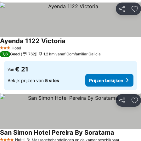
Delen
To
Ayenda 1122 Victoria
Prijzen bekijken
Hotel
3 Sterren
7,6
Goed
762
1.2 km vanaf Comfamiliar Galicia
€ 21
Van
Bekijk prijzen van
5 sites
Prijzen bekijken
Delen
To
San Simon Hotel Pereira By Soratama
Prijzen bek
Hotel
Massagebehandelingen op de kamer beschikbaar
Prijzen b