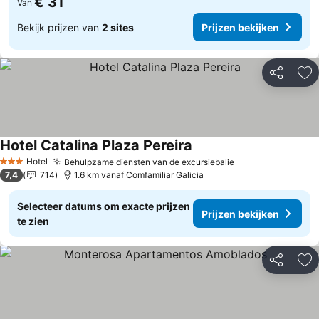
€ 31
Van
Bekijk prijzen van
2 sites
Prijzen bekijken
Delen
To
Hotel Catalina Plaza Pereira
Prijzen bekijken
Hotel
Behulpzame diensten van de excursiebalie
Prijzen bekijken
3 Sterren
7,4
714
1.6 km vanaf Comfamiliar Galicia
Selecteer datums om exacte prijzen
Prijzen bekijken
te zien
Delen
To