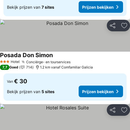
Bekijk prijzen van
7 sites
Prijzen bekijken
Delen
To
Posada Don Simon
Prijzen bekijken
Hotel
Conciërge- en tourservices
Prijzen bekijken
3 Sterren
7,7
Goed
714
1.2 km vanaf Comfamiliar Galicia
€ 30
Van
Bekijk prijzen van
5 sites
Prijzen bekijken
Delen
To