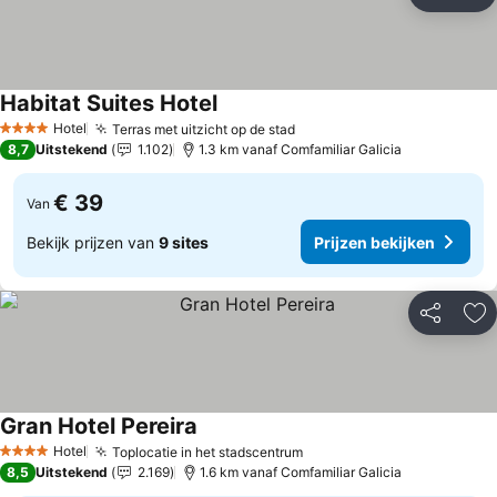
Delen
To
Habitat Suites Hotel
Prijzen bekijken
Hotel
Terras met uitzicht op de stad
Prijzen bekijken
4 Sterren
8,7
Uitstekend
1.102
1.3 km vanaf Comfamiliar Galicia
€ 39
Van
Bekijk prijzen van
9 sites
Prijzen bekijken
Delen
To
Gran Hotel Pereira
Prijzen bekijken
Hotel
Toplocatie in het stadscentrum
Prijzen bekijken
4 Sterren
8,5
Uitstekend
2.169
1.6 km vanaf Comfamiliar Galicia