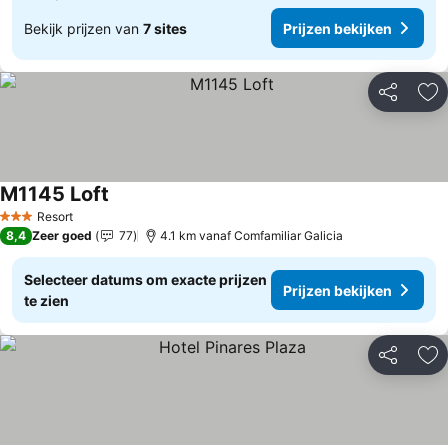
Bekijk prijzen van
7 sites
Prijzen bekijken
Delen
To
M1145 Loft
Prijzen bekijken
Resort
3 Sterren
8,4
Zeer goed
77
4.1 km vanaf Comfamiliar Galicia
Selecteer datums om exacte prijzen
Prijzen bekijken
te zien
Delen
To