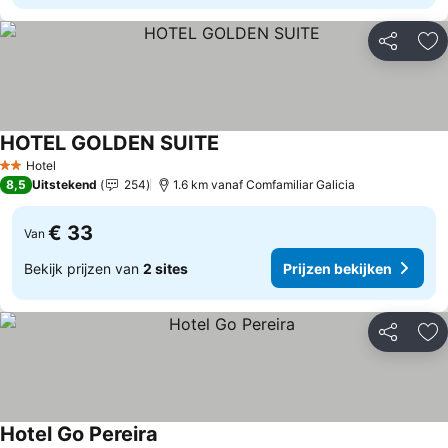
Delen
To
HOTEL GOLDEN SUITE
Prijzen bekijken
Hotel
2 Sterren
8,5
Uitstekend
254
1.6 km vanaf Comfamiliar Galicia
€ 33
Van
Bekijk prijzen van
2 sites
Prijzen bekijken
Delen
To
Hotel Go Pereira
Prijzen bekijken