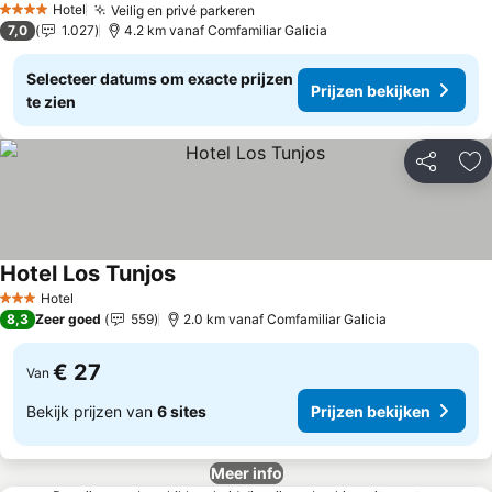
Hotel
Veilig en privé parkeren
Prijzen bekijken
4 Sterren
7,0
1.027
4.2 km vanaf Comfamiliar Galicia
Selecteer datums om exacte prijzen
Prijzen bekijken
te zien
Delen
To
Hotel Los Tunjos
Prijzen bekijken
Hotel
3 Sterren
8,3
Zeer goed
559
2.0 km vanaf Comfamiliar Galicia
€ 27
Van
Bekijk prijzen van
6 sites
Prijzen bekijken
Meer info