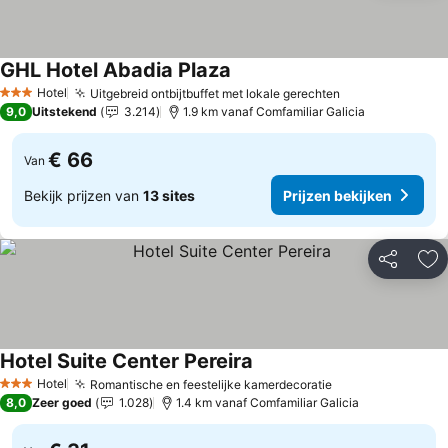
GHL Hotel Abadia Plaza
Prijzen bekijken
Hotel
Uitgebreid ontbijtbuffet met lokale gerechten
Prijzen bekijk
3 Sterren
9,0
Uitstekend
3.214
1.9 km vanaf Comfamiliar Galicia
€ 66
Van
Bekijk prijzen van
13 sites
Prijzen bekijken
Delen
To
Hotel Suite Center Pereira
Prijzen bekijken
Hotel
Romantische en feestelijke kamerdecoratie
Prijzen bekijke
3 Sterren
8,0
Zeer goed
1.028
1.4 km vanaf Comfamiliar Galicia