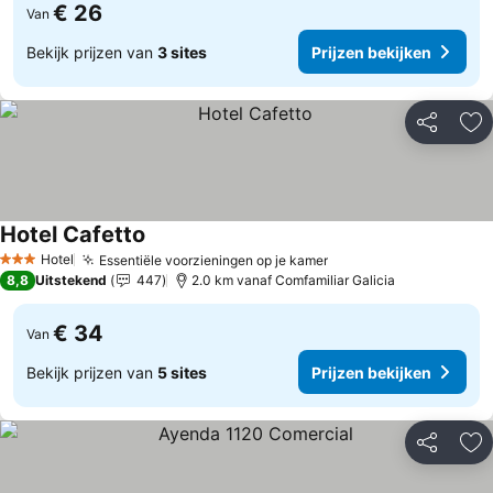
€ 26
Van
Bekijk prijzen van
3 sites
Prijzen bekijken
Delen
To
Hotel Cafetto
Prijzen bekijken
Hotel
Essentiële voorzieningen op je kamer
Prijzen bekijken
3 Sterren
8,8
Uitstekend
447
2.0 km vanaf Comfamiliar Galicia
€ 34
Van
Bekijk prijzen van
5 sites
Prijzen bekijken
Delen
To