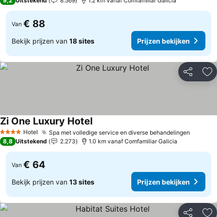
9,2
Uitstekend
8.569
1.2 km vanaf Comfamiliar Galicia
€ 88
Van
Bekijk prijzen van
18 sites
Prijzen bekijken
Delen
To
Zi One Luxury Hotel
Prijzen bekijken
Hotel
Spa met volledige service en diverse behandelingen
Prijzen
4 Sterren
8,8
Uitstekend
2.273
1.0 km vanaf Comfamiliar Galicia
€ 64
Van
Bekijk prijzen van
13 sites
Prijzen bekijken