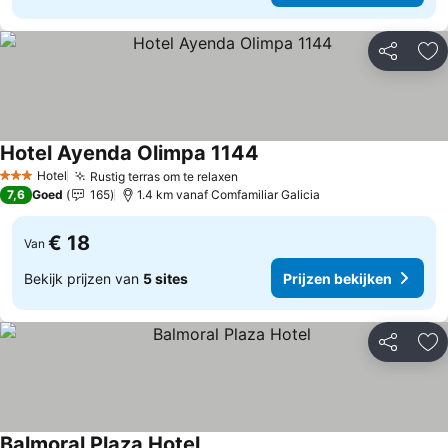
Delen
To
Hotel Ayenda Olimpa 1144
Prijzen bekijken
Hotel
Rustig terras om te relaxen
Prijzen bekijken
3 Sterren
7,6
Goed
165
1.4 km vanaf Comfamiliar Galicia
€ 18
Van
Bekijk prijzen van
5 sites
Prijzen bekijken
Delen
To
Balmoral Plaza Hotel