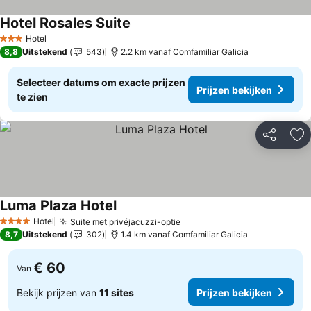
Hotel Rosales Suite
Prijzen bekijken
Hotel
3 Sterren
8,8
Uitstekend
543
2.2 km vanaf Comfamiliar Galicia
Selecteer datums om exacte prijzen
Prijzen bekijken
te zien
Delen
To
Luma Plaza Hotel
Prijzen bekijken
Hotel
Suite met privéjacuzzi-optie
Prijzen bekijken
4 Sterren
8,7
Uitstekend
302
1.4 km vanaf Comfamiliar Galicia
€ 60
Van
Bekijk prijzen van
11 sites
Prijzen bekijken