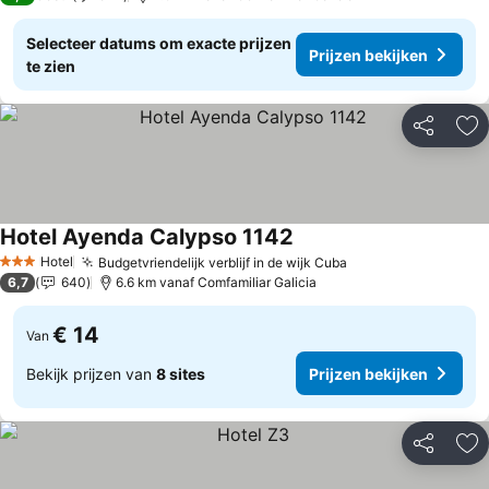
Selecteer datums om exacte prijzen
Prijzen bekijken
te zien
Delen
To
Hotel Ayenda Calypso 1142
Prijzen bekijken
Hotel
Budgetvriendelijk verblijf in de wijk Cuba
Prijzen bekijken
3 Sterren
6,7
640
6.6 km vanaf Comfamiliar Galicia
€ 14
Van
Bekijk prijzen van
8 sites
Prijzen bekijken
Delen
To