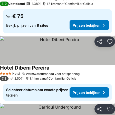
4 Sterren
8,9
Uitstekend
1.389
1.7 km vanaf Comfamiliar Galicia
€ 75
Van
Bekijk prijzen van
8 sites
Prijzen bekijken
Delen
To
Hotel Dibeni Pereira
Prijzen bekijken
Hotel
Warmwaterbronbad voor ontspanning
Prijzen bekijken
4 Sterren
7,3
2.507
1.4 km vanaf Comfamiliar Galicia
Selecteer datums om exacte prijzen
Prijzen bekijken
te zien
Delen
To