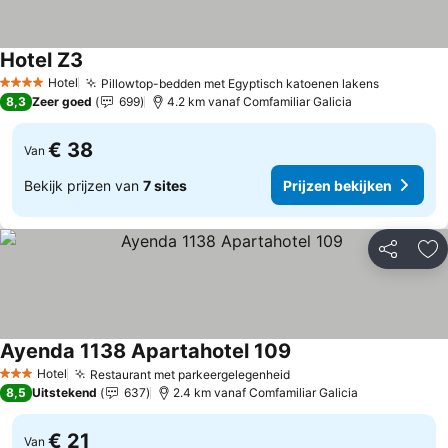
Hotel Z3
Prijzen bekijken
Hotel
Pillowtop-bedden met Egyptisch katoenen lakens
Prijzen b
4 Sterren
8,3
Zeer goed
699
4.2 km vanaf Comfamiliar Galicia
€ 38
Van
Bekijk prijzen van
7 sites
Prijzen bekijken
Delen
To
Ayenda 1138 Apartahotel 109
Prijzen bekijken
Hotel
Restaurant met parkeergelegenheid
Prijzen bekijken
3 Sterren
8,5
Uitstekend
637
2.4 km vanaf Comfamiliar Galicia
€ 21
Van