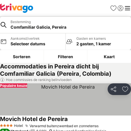
Favorieten
Aanmel
Me
Bestemming
Comfamiliar Galicia, Pereira
Aankomst/vertrek
Gasten en kamers
Selecteer datums
2 gasten, 1 kamer
Sorteren
Filteren
Kaart
Accommodaties in Pereira dicht bij
Comfamiliar Galicia (Pereira, Colombia)
Hoe commissies de ranking beïnvloeden
Populaire keuze
Delen
To
Movich Hotel de Pereira
Prijzen bekijken
Hotel
Verwarmd buitenzwembad en zonneterras
Prijzen bekijke
4 Sterren