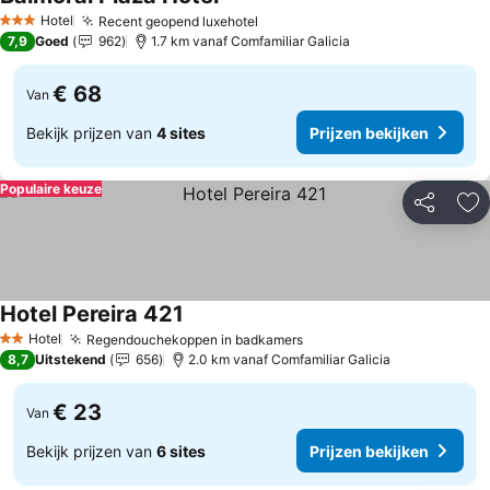
Prijzen bekijken
Hotel
Recent geopend luxehotel
Prijzen bekijken
3 Sterren
7,9
Goed
962
1.7 km vanaf Comfamiliar Galicia
€ 68
Van
Bekijk prijzen van
4 sites
Prijzen bekijken
Populaire keuze
Delen
To
Hotel Pereira 421
Prijzen bekijken
Hotel
Regendouchekoppen in badkamers
Prijzen bekijken
2 Sterren
8,7
Uitstekend
656
2.0 km vanaf Comfamiliar Galicia
€ 23
Van
Bekijk prijzen van
6 sites
Prijzen bekijken