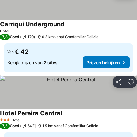
Carriqui Underground
Prijzen bekijken
Hotel
7,8
Goed
179
0.8 km vanaf Comfamiliar Galicia
€ 42
Van
Bekijk prijzen van
2 sites
Prijzen bekijken
Delen
To
Hotel Pereira Central
Prijzen bekijken
Hotel
3 Sterren
7,5
Goed
642
1.5 km vanaf Comfamiliar Galicia