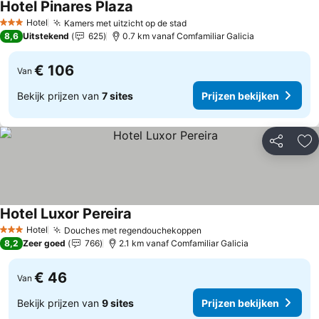
Hotel Pinares Plaza
Prijzen bekijken
Hotel
Kamers met uitzicht op de stad
Prijzen bekijken
3 Sterren
8,6
Uitstekend
625
0.7 km vanaf Comfamiliar Galicia
€ 106
Van
Bekijk prijzen van
7 sites
Prijzen bekijken
Delen
To
Hotel Luxor Pereira
Prijzen bekijken
Hotel
Douches met regendouchekoppen
Prijzen bekijken
3 Sterren
8,2
Zeer goed
766
2.1 km vanaf Comfamiliar Galicia
€ 46
Van
Bekijk prijzen van
9 sites
Prijzen bekijken