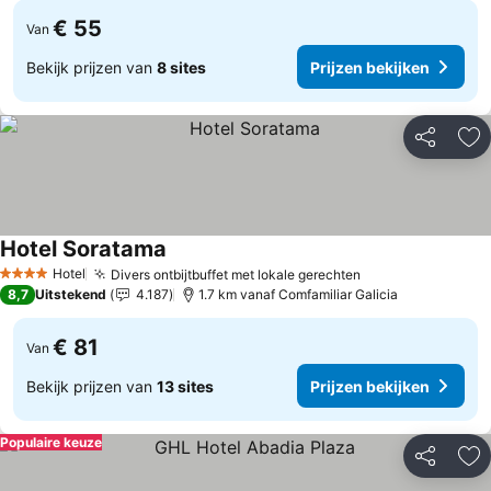
€ 55
Van
Bekijk prijzen van
8 sites
Prijzen bekijken
Delen
To
Hotel Soratama
Prijzen bekijken
Hotel
Divers ontbijtbuffet met lokale gerechten
Prijzen bekijken
4 Sterren
8,7
Uitstekend
4.187
1.7 km vanaf Comfamiliar Galicia
€ 81
Van
Bekijk prijzen van
13 sites
Prijzen bekijken
Populaire keuze
Delen
To