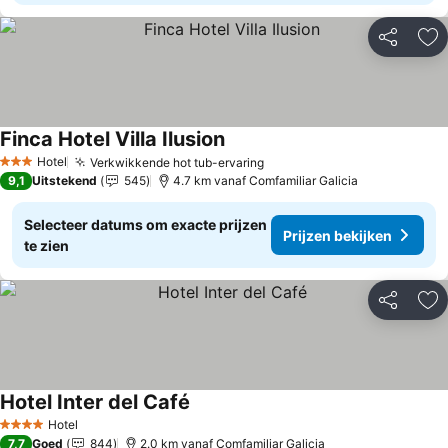
Delen
To
Finca Hotel Villa Ilusion
Prijzen bekijken
Hotel
Verkwikkende hot tub-ervaring
Prijzen bekijken
3 Sterren
9,1
Uitstekend
545
4.7 km vanaf Comfamiliar Galicia
Selecteer datums om exacte prijzen
Prijzen bekijken
te zien
Delen
To
Hotel Inter del Café
Prijzen bekijken
Hotel
4 Sterren
7,7
Goed
844
2.0 km vanaf Comfamiliar Galicia