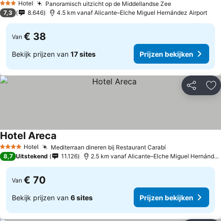
Hotel
Panoramisch uitzicht op de Middellandse Zee
3 Sterren
7,3
8.646
4.5 km vanaf Alicante–Elche Miguel Hernández Airport
€ 38
Van
Bekijk prijzen van
17 sites
Prijzen bekijken
Delen
To
Hotel Areca
Hotel
Mediterraan dineren bij Restaurant Carabí
4 Sterren
8,7
Uitstekend
11.126
2.5 km vanaf Alicante–Elche Miguel Hernández Airport
€ 70
Van
Bekijk prijzen van
6 sites
Prijzen bekijken