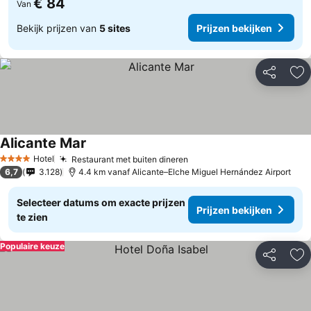
€ 84
Van
Bekijk prijzen van
5 sites
Prijzen bekijken
Delen
To
Alicante Mar
Hotel
Restaurant met buiten dineren
4 Sterren
6,7
3.128
4.4 km vanaf Alicante–Elche Miguel Hernández Airport
Selecteer datums om exacte prijzen
Prijzen bekijken
te zien
Populaire keuze
Delen
To