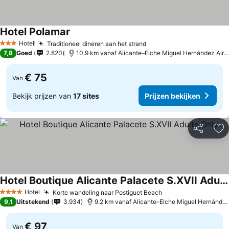
Hotel Polamar
Hotel
Traditioneel dineren aan het strand
3 Sterren
7,8
Goed
2.820
10.9 km vanaf Alicante–Elche Miguel Hernández Airport
€ 75
Van
Bekijk prijzen van
17 sites
Prijzen bekijken
Delen
To
Hotel Boutique Alicante Palacete S.XVII Adults Only
Hotel
Korte wandeling naar Postiguet Beach
4 Sterren
9,1
Uitstekend
3.934
9.2 km vanaf Alicante–Elche Miguel Hernández Airport
€ 97
Van