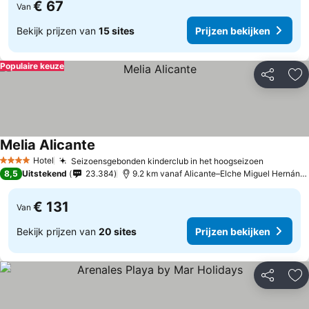
€ 67
Van
Bekijk prijzen van
15 sites
Prijzen bekijken
Populaire keuze
Delen
To
Melia Alicante
Hotel
Seizoensgebonden kinderclub in het hoogseizoen
4 Sterren
8,5
Uitstekend
23.384
9.2 km vanaf Alicante–Elche Miguel Hernández Airport
€ 131
Van
Bekijk prijzen van
20 sites
Prijzen bekijken
Delen
To