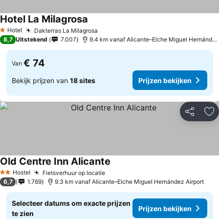
Hotel La Milagrosa
Hotel
Dakterras La Milagrosa
1 Sterren
8,7
Uitstekend
7.007
9.4 km vanaf Alicante–Elche Miguel Hernández Airport
€ 74
Van
Bekijk prijzen van
18 sites
Prijzen bekijken
Delen
To
Old Centre Inn Alicante
Hostel
Fietsverhuur op locatie
2 Sterren
6,7
1.769
9.3 km vanaf Alicante–Elche Miguel Hernández Airport
Selecteer datums om exacte prijzen
Prijzen bekijken
te zien