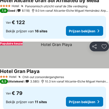
Hotel Alicante Gran Sol Affiliated by Meliá
Hotel
Panoramisch uitzicht vanaf de 26e verdieping
4 Sterren
7,9
Goed
8.118
9.0 km vanaf Alicante–Elche Miguel Hernández Airport
€ 122
Van
Bekijk prijzen van
16 sites
Prijzen bekijken
Populaire keuze
Delen
To
Hotel Gran Playa
Hotel
Chill-out zonsondergangterras
3 Sterren
8,5
Uitstekend
3.580
10.3 km vanaf Alicante–Elche Miguel Hernández Airport
€ 79
Van
Bekijk prijzen van
11 sites
Prijzen bekijken