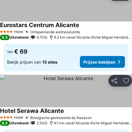
Eurostars Centrum Alicante
Hotel
Ontspannende wellnessruimte
4 Sterren
8,5
Uitstekend
9.705
8.3 km vanaf Alicante–Elche Miguel Hernández Airport
€ 69
Van
Bekijk prijzen van
15 sites
Prijzen bekijken
Delen
To
Hotel Serawa Alicante
Hotel
Biologische gastronomie bij Alasazon
4 Sterren
8,5
Uitstekend
2.542
9.1 km vanaf Alicante–Elche Miguel Hernández Airport