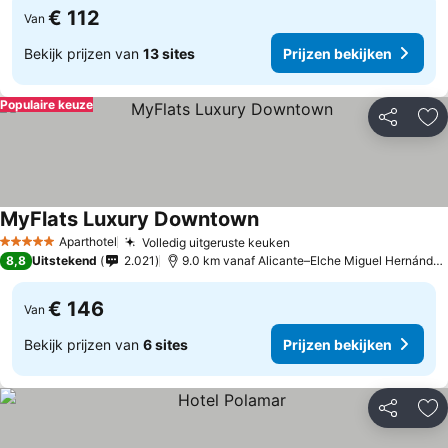
€ 112
Van
Bekijk prijzen van
13 sites
Prijzen bekijken
Populaire keuze
Delen
To
MyFlats Luxury Downtown
Aparthotel
Volledig uitgeruste keuken
5 Sterren
8,8
Uitstekend
2.021
9.0 km vanaf Alicante–Elche Miguel Hernández Airport
€ 146
Van
Bekijk prijzen van
6 sites
Prijzen bekijken
Delen
To