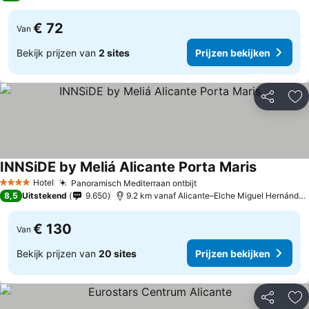
€ 72
Van
Bekijk prijzen van
2 sites
Prijzen bekijken
Delen
To
INNSiDE by Meliá Alicante Porta Maris
Hotel
Panoramisch Mediterraan ontbijt
4 Sterren
8,5
Uitstekend
9.650
9.2 km vanaf Alicante–Elche Miguel Hernández Airport
€ 130
Van
Bekijk prijzen van
20 sites
Prijzen bekijken
Delen
To