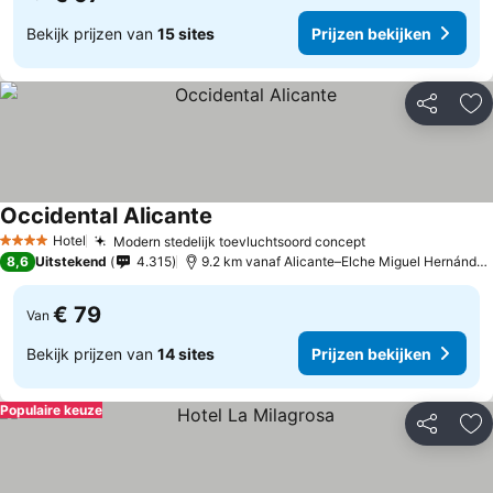
Bekijk prijzen van
15 sites
Prijzen bekijken
Delen
To
Occidental Alicante
Hotel
Modern stedelijk toevluchtsoord concept
4 Sterren
8,6
Uitstekend
4.315
9.2 km vanaf Alicante–Elche Miguel Hernández Airport
€ 79
Van
Bekijk prijzen van
14 sites
Prijzen bekijken
Populaire keuze
Delen
To