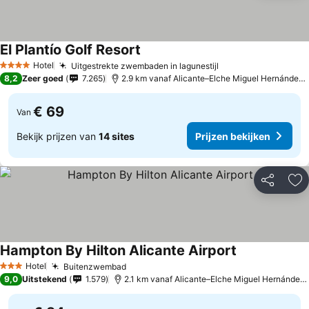
El Plantío Golf Resort
Hotel
Uitgestrekte zwembaden in lagunestijl
4 Sterren
8,2
Zeer goed
7.265
2.9 km vanaf Alicante–Elche Miguel Hernández Airport
€ 69
Van
Bekijk prijzen van
14 sites
Prijzen bekijken
Delen
To
Hampton By Hilton Alicante Airport
Hotel
Buitenzwembad
3 Sterren
9,0
Uitstekend
1.579
2.1 km vanaf Alicante–Elche Miguel Hernández Airport