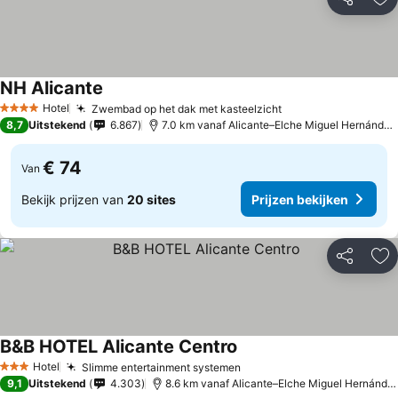
Delen
To
NH Alicante
Hotel
Zwembad op het dak met kasteelzicht
4 Sterren
8,7
Uitstekend
6.867
7.0 km vanaf Alicante–Elche Miguel Hernández Airport
€ 74
Van
Bekijk prijzen van
20 sites
Prijzen bekijken
Delen
To
B&B HOTEL Alicante Centro
Hotel
Slimme entertainment systemen
3 Sterren
9,1
Uitstekend
4.303
8.6 km vanaf Alicante–Elche Miguel Hernández Airport