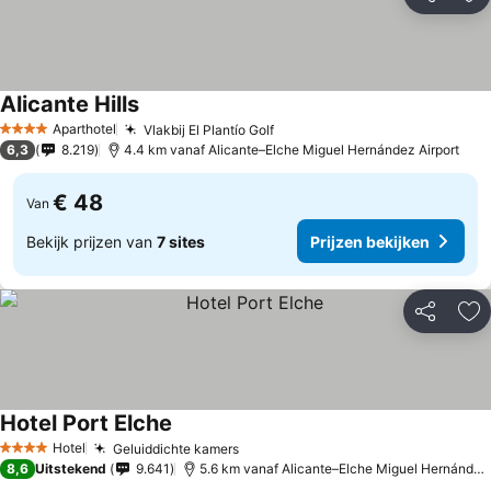
Delen
To
Alicante Hills
Aparthotel
Vlakbij El Plantío Golf
4 Sterren
6,3
8.219
4.4 km vanaf Alicante–Elche Miguel Hernández Airport
€ 48
Van
Bekijk prijzen van
7 sites
Prijzen bekijken
Delen
To
Hotel Port Elche
Hotel
Geluiddichte kamers
4 Sterren
8,6
Uitstekend
9.641
5.6 km vanaf Alicante–Elche Miguel Hernández Airport