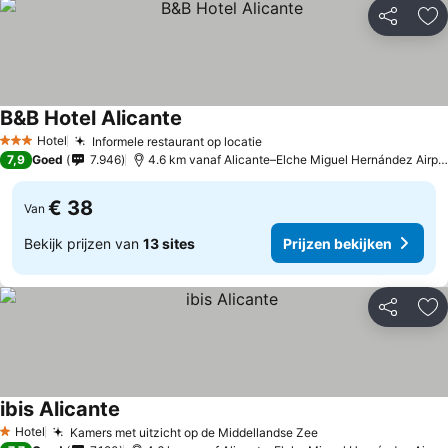
Delen
To
B&B Hotel Alicante
Hotel
Informele restaurant op locatie
3 Sterren
7,9
Goed
7.946
4.6 km vanaf Alicante–Elche Miguel Hernández Airport
€ 38
Van
Bekijk prijzen van
13 sites
Prijzen bekijken
Delen
To
ibis Alicante
Hotel
Kamers met uitzicht op de Middellandse Zee
1 Sterren