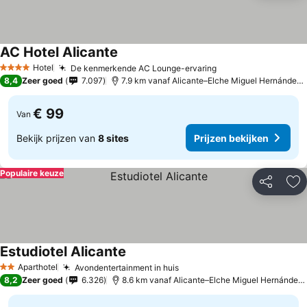
AC Hotel Alicante
Hotel
De kenmerkende AC Lounge-ervaring
4 Sterren
8,4
Zeer goed
7.097
7.9 km vanaf Alicante–Elche Miguel Hernández Airport
€ 99
Van
Bekijk prijzen van
8 sites
Prijzen bekijken
Populaire keuze
Delen
To
Estudiotel Alicante
Aparthotel
Avondentertainment in huis
2 Sterren
8,2
Zeer goed
6.326
8.6 km vanaf Alicante–Elche Miguel Hernández Airport