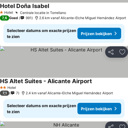
Hotel Doña Isabel
Hotel
Centrale locatie in Torrellano
1 Sterren
7,6
Goed
991
2.6 km vanaf Alicante–Elche Miguel Hernández Airport
Selecteer datums om exacte prijzen
Prijzen bekijken
te zien
Delen
To
HS Altet Suites - Alicante Airport
Hotel
2 Sterren
7,1
7
2.4 km vanaf Alicante–Elche Miguel Hernández Airport
Selecteer datums om exacte prijzen
Prijzen bekijken
te zien