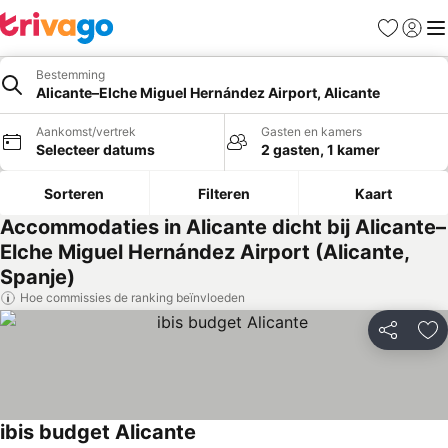
Favorieten
Aanmel
Me
Bestemming
Alicante–Elche Miguel Hernández Airport, Alicante
Aankomst/vertrek
Gasten en kamers
Selecteer datums
2 gasten, 1 kamer
Sorteren
Filteren
Kaart
Accommodaties in Alicante dicht bij Alicante–
Elche Miguel Hernández Airport (Alicante,
Spanje)
Hoe commissies de ranking beïnvloeden
Delen
To
ibis budget Alicante