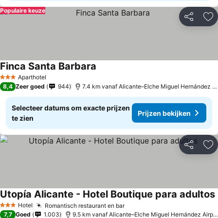
Populaire keuze
Delen
To
Finca Santa Barbara
Aparthotel
3 Sterren
8,4
Zeer goed
944
7.4 km vanaf Alicante–Elche Miguel Hernández Airport
Selecteer datums om exacte prijzen
Prijzen bekijken
te zien
Delen
To
Utopía Alicante - Hotel Boutique para adultos
Hotel
Romantisch restaurant en bar
3 Sterren
7,7
Goed
1.003
9.5 km vanaf Alicante–Elche Miguel Hernández Airport