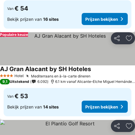
€ 54
Van
Bekijk prijzen van
16 sites
Prijzen bekijken
Populaire keuze
Delen
To
AJ Gran Alacant by SH Hoteles
Hotel
Mediterraans en à-la-carte dineren
4 Sterren
9,1
Uitstekend
6.092
6.1 km vanaf Alicante–Elche Miguel Hernández Airport
€ 53
Van
Bekijk prijzen van
14 sites
Prijzen bekijken
Delen
To