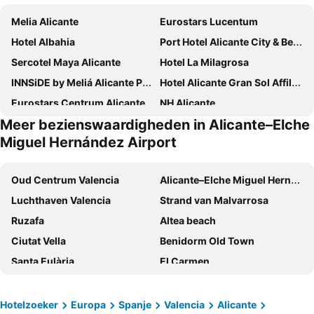
Melia Alicante
Eurostars Lucentum
Hotel Albahia
Port Hotel Alicante City & Beach
Sercotel Maya Alicante
Hotel La Milagrosa
INNSiDE by Meliá Alicante Porta Maris
Hotel Alicante Gran Sol Affiliated by Meliá
Eurostars Centrum Alicante
NH Alicante
Meer bezienswaardigheden in Alicante–Elche
Daniya Alicante
AC Hotel Alicante
Miguel Hernández Airport
Hotel Boutique Calas de Alicante
Occidental Alicante
AJ Gran Alacant by SH Hoteles
ibis budget Alicante
Oud Centrum Valencia
Alicante–Elche Miguel Hernández Airport
Bypillow Paseo
B&B Hotel Alicante
Luchthaven Valencia
Strand van Malvarrosa
Hotel Almirante
Tandem Pórtico Alicante
Ruzafa
Altea beach
Eurostars Mediterranea Plaza
Hotel Serawa Alicante
Ciutat Vella
Benidorm Old Town
Hotel Polamar
Hotel Castilla Alicante
Santa Eulària
El Carmen
Hospes Amerigo
Hotel Huerto del Cura
Port de Denia
Playa del Levante
Travelodge Alicante Puerto
Hotel Areca
Playa d'en Bossa
Port de Sant Antoni de Portmany
Hotelzoeker
Europa
Spanje
Valencia
Alicante
Hotel Les Monges Palace Boutique
Hotel Boutique Alicante Palacete S.XVII Adults Only