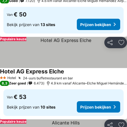
7,7
Goed
7.120
4.6 km vanaf Alicante–Elche Miguel Hernández Airport
€ 50
Van
Bekijk prijzen van
13 sites
Prijzen bekijken
Populaire keuze
Delen
To
Hotel AG Express Elche
Hotel
24-uurs buffetrestaurant en bar
2 Sterren
8,3
Zeer goed
6.473
4.9 km vanaf Alicante–Elche Miguel Hernández Airport
€ 53
Van
Bekijk prijzen van
10 sites
Prijzen bekijken
Populaire keuze