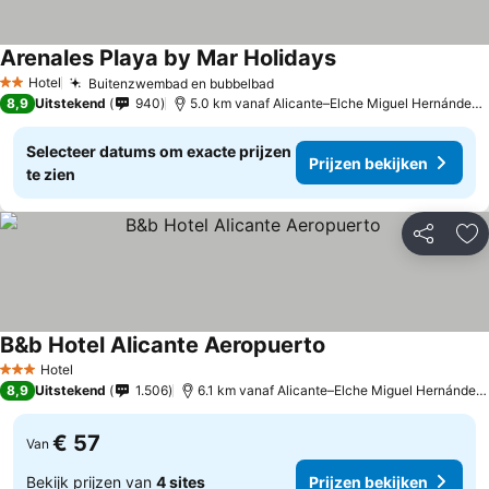
Arenales Playa by Mar Holidays
Hotel
Buitenzwembad en bubbelbad
2 Sterren
8,9
Uitstekend
940
5.0 km vanaf Alicante–Elche Miguel Hernández Airport
Selecteer datums om exacte prijzen
Prijzen bekijken
te zien
Delen
To
B&b Hotel Alicante Aeropuerto
Hotel
3 Sterren
8,9
Uitstekend
1.506
6.1 km vanaf Alicante–Elche Miguel Hernández Airport
€ 57
Van
Bekijk prijzen van
4 sites
Prijzen bekijken