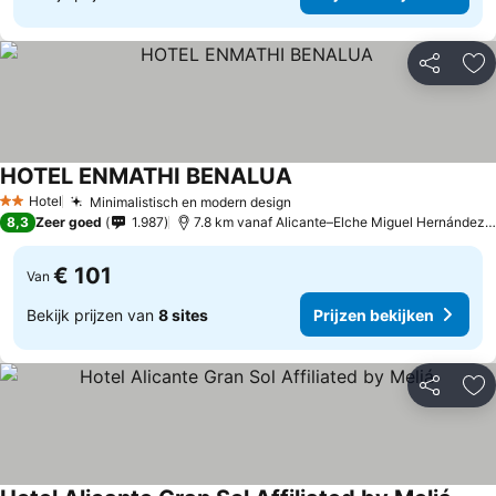
Delen
To
HOTEL ENMATHI BENALUA
Hotel
Minimalistisch en modern design
2 Sterren
8,3
Zeer goed
1.987
7.8 km vanaf Alicante–Elche Miguel Hernández Airport
€ 101
Van
Bekijk prijzen van
8 sites
Prijzen bekijken
Delen
To