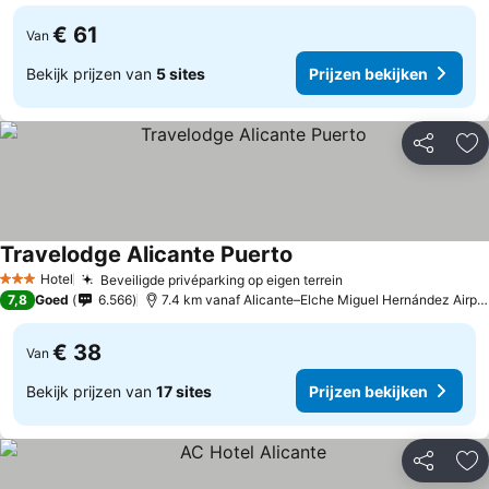
€ 61
Van
Bekijk prijzen van
5 sites
Prijzen bekijken
Delen
To
Travelodge Alicante Puerto
Hotel
Beveiligde privéparking op eigen terrein
3 Sterren
7,8
Goed
6.566
7.4 km vanaf Alicante–Elche Miguel Hernández Airport
€ 38
Van
Bekijk prijzen van
17 sites
Prijzen bekijken
Delen
To