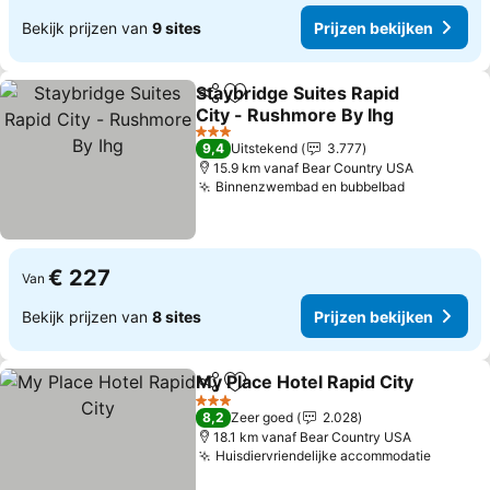
Bekijk prijzen van
9 sites
Prijzen bekijken
Staybridge Suites Rapid
Delen
Toevoegen aan favorieten
City - Rushmore By Ihg
3 Sterren
9,4
Uitstekend
3.777
15.9 km vanaf Bear Country USA
Binnenzwembad en bubbelbad
€ 227
Van
Bekijk prijzen van
8 sites
Prijzen bekijken
My Place Hotel Rapid City
Delen
Toevoegen aan favorieten
3 Sterren
8,2
Zeer goed
2.028
18.1 km vanaf Bear Country USA
Huisdiervriendelijke accommodatie