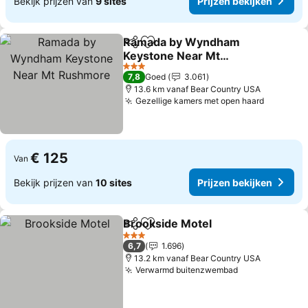
Bekijk prijzen van
9 sites
Prijzen bekijken
Ramada by Wyndham
Delen
Toevoegen aan favorieten
Keystone Near Mt
Rushmore
3 Sterren
7,8
Goed
3.061
13.6 km vanaf Bear Country USA
Gezellige kamers met open haard
€ 125
Van
Bekijk prijzen van
10 sites
Prijzen bekijken
Brookside Motel
Delen
Toevoegen aan favorieten
3 Sterren
6,7
1.696
13.2 km vanaf Bear Country USA
Verwarmd buitenzwembad