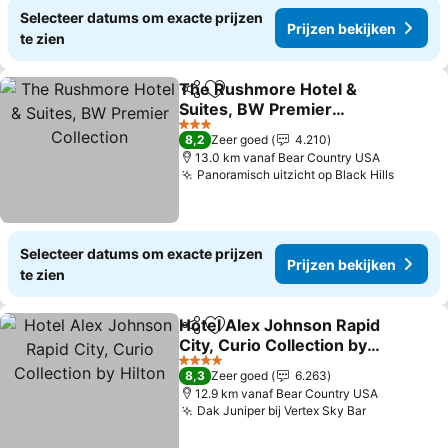
Selecteer datums om exacte prijzen
Prijzen bekijken
te zien
The Rushmore Hotel &
Delen
Toevoegen aan favorieten
Suites, BW Premier
Collection
3 Sterren
8,2
Zeer goed
4.210
13.0 km vanaf Bear Country USA
Panoramisch uitzicht op Black Hills
Selecteer datums om exacte prijzen
Prijzen bekijken
te zien
Hotel Alex Johnson Rapid
Delen
Toevoegen aan favorieten
City, Curio Collection by
Hilton
4 Sterren
8,3
Zeer goed
6.263
12.9 km vanaf Bear Country USA
Dak Juniper bij Vertex Sky Bar