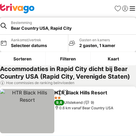
Favorieten
Aanmel
Me
Bestemming
Bear Country USA, Rapid City
Aankomst/vertrek
Gasten en kamers
Selecteer datums
2 gasten, 1 kamer
Sorteren
Filteren
Kaart
Accommodaties in Rapid City dicht bij Bear
Country USA (Rapid City, Verenigde Staten)
Hoe commissies de ranking beïnvloeden
HTR Black Hills Resort
Delen
Toevoegen aan favorieten
2 Sterren
9,6
Uitstekend
9
0.6 km vanaf Bear Country USA