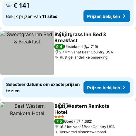
€ 141
Van
Bekijk prijzen van
11 sites
Prijzen bekijken
Sweetgrass Inn Bed &
Delen
Toevoegen aan favorieten
Breakfast
9,4
Uitstekend
719
2.7 km vanaf Bear Country USA
Rustige landelijke omgeving
Selecteer datums om exacte prijzen
Prijzen bekijken
te zien
Best Western Ramkota
Delen
Toevoegen aan favorieten
Hotel
3 Sterren
7,5
Goed
4.682
16.2 km vanaf Bear Country USA
Verwarmd binnenzwembad