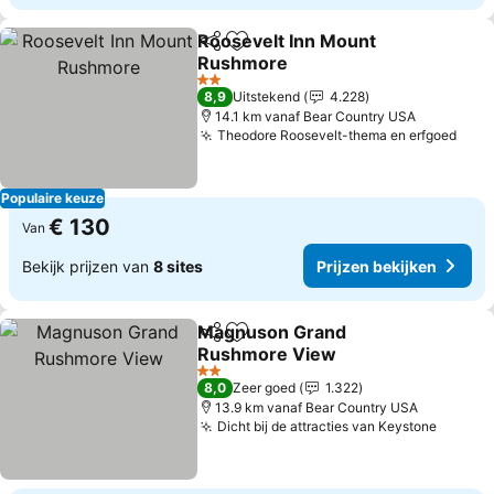
Roosevelt Inn Mount
Delen
Toevoegen aan favorieten
Rushmore
2 Sterren
8,9
Uitstekend
4.228
14.1 km vanaf Bear Country USA
Theodore Roosevelt-thema en erfgoed
Populaire keuze
€ 130
Van
Bekijk prijzen van
8 sites
Prijzen bekijken
Magnuson Grand
Delen
Toevoegen aan favorieten
Rushmore View
2 Sterren
8,0
Zeer goed
1.322
13.9 km vanaf Bear Country USA
Dicht bij de attracties van Keystone