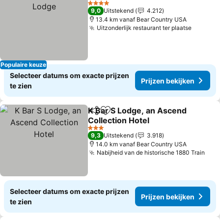
4 Sterren
9,0
Uitstekend
4.212
13.4 km vanaf Bear Country USA
Uitzonderlijk restaurant ter plaatse
Populaire keuze
Selecteer datums om exacte prijzen
Prijzen bekijken
te zien
K Bar S Lodge, an Ascend
Delen
Toevoegen aan favorieten
Collection Hotel
3 Sterren
9,3
Uitstekend
3.918
14.0 km vanaf Bear Country USA
Nabijheid van de historische 1880 Train
Selecteer datums om exacte prijzen
Prijzen bekijken
te zien