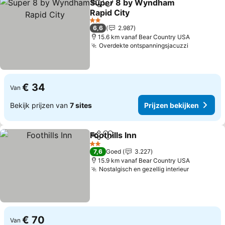
Super 8 by Wyndham
Delen
Toevoegen aan favorieten
Rapid City
2 Sterren
6,6
2.987
15.6 km vanaf Bear Country USA
Overdekte ontspanningsjacuzzi
€ 34
Van
Bekijk prijzen van
7 sites
Prijzen bekijken
Foothills Inn
Delen
Toevoegen aan favorieten
2 Sterren
7,6
Goed
3.227
15.9 km vanaf Bear Country USA
Nostalgisch en gezellig interieur
€ 70
Van