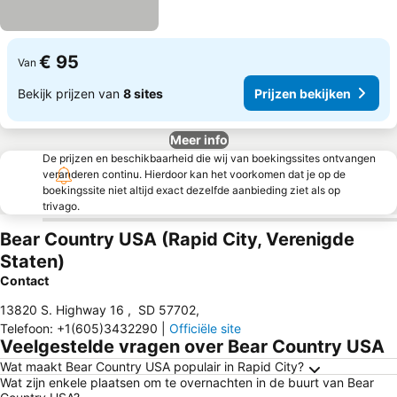
€ 95
Van
Bekijk prijzen van
8 sites
Prijzen bekijken
Meer info
De prijzen en beschikbaarheid die wij van boekingssites ontvangen
veranderen continu. Hierdoor kan het voorkomen dat je op de
boekingssite niet altijd exact dezelfde aanbieding ziet als op
trivago.
Bear Country USA (Rapid City, Verenigde
Staten)
Contact
13820 S. Highway 16
,
SD 57702
,
Telefoon
:
+1(605)3432290
|
Officiële site
Veelgestelde vragen over Bear Country USA
Wat maakt Bear Country USA populair in Rapid City?
Wat zijn enkele plaatsen om te overnachten in de buurt van Bear