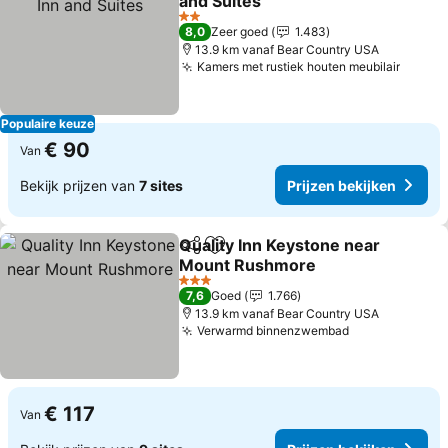
and Suites
2 Sterren
8,0
Zeer goed
1.483
13.9 km vanaf Bear Country USA
Kamers met rustiek houten meubilair
Populaire keuze
€ 90
Van
Bekijk prijzen van
7 sites
Prijzen bekijken
Quality Inn Keystone near
Delen
Toevoegen aan favorieten
Mount Rushmore
3 Sterren
7,6
Goed
1.766
13.9 km vanaf Bear Country USA
Verwarmd binnenzwembad
€ 117
Van