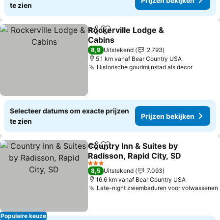
Prijzen bekijken
te zien
Rockerville Lodge &
Delen
Toevoegen aan favorieten
Cabins
8,9
Uitstekend
2.793
5.1 km vanaf Bear Country USA
Historische goudmijnstad als decor
Selecteer datums om exacte prijzen
Prijzen bekijken
te zien
Country Inn & Suites by
Delen
Toevoegen aan favorieten
Radisson, Rapid City, SD
3 Sterren
8,5
Uitstekend
7.093
16.6 km vanaf Bear Country USA
Late-night zwembaduren voor volwassenen
Populaire keuze