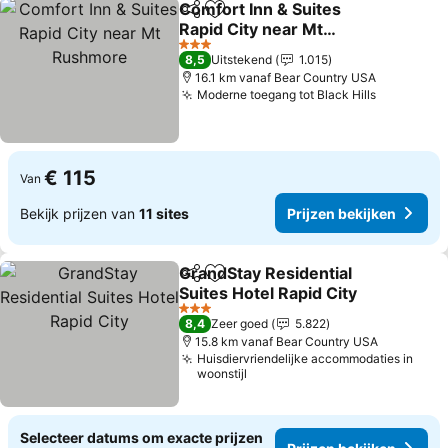
Comfort Inn & Suites
Delen
Toevoegen aan favorieten
Rapid City near Mt
Rushmore
3 Sterren
8,5
Uitstekend
1.015
16.1 km vanaf Bear Country USA
Moderne toegang tot Black Hills
€ 115
Van
Bekijk prijzen van
11 sites
Prijzen bekijken
GrandStay Residential
Delen
Toevoegen aan favorieten
Suites Hotel Rapid City
3 Sterren
8,4
Zeer goed
5.822
15.8 km vanaf Bear Country USA
Huisdiervriendelijke accommodaties in
woonstijl
Selecteer datums om exacte prijzen