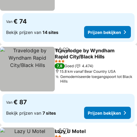
€ 74
Van
Bekijk prijzen van
14 sites
Prijzen bekijken
Travelodge by Wyndham
Delen
Toevoegen aan favorieten
Rapid City/Black Hills
3 Sterren
7,8
Goed
4.474
15.8 km vanaf Bear Country USA
Gemoderniseerde toegangspoort tot Black
Hills
€ 87
Van
Bekijk prijzen van
7 sites
Prijzen bekijken
Lazy U Motel
Delen
Toevoegen aan favorieten