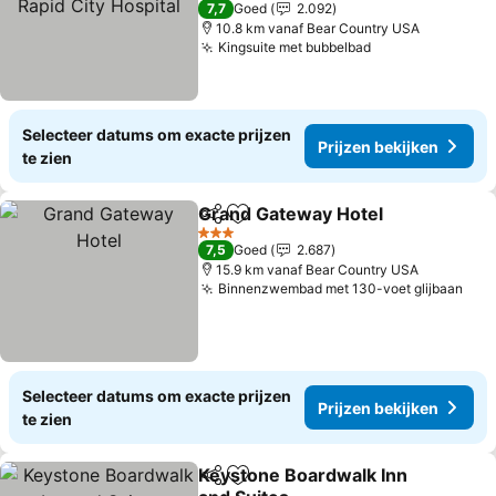
7,7
Goed
2.092
10.8 km vanaf Bear Country USA
Kingsuite met bubbelbad
Selecteer datums om exacte prijzen
Prijzen bekijken
te zien
Grand Gateway Hotel
Delen
Toevoegen aan favorieten
3 Sterren
7,5
Goed
2.687
15.9 km vanaf Bear Country USA
Binnenzwembad met 130-voet glijbaan
Selecteer datums om exacte prijzen
Prijzen bekijken
te zien
Keystone Boardwalk Inn
Delen
Toevoegen aan favorieten