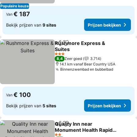
Populaire keuze
€ 187
Van
Bekijk prijzen van
9 sites
Prijzen bekijken
Rushmore Express &
Delen
Toevoegen aan favorieten
Suites
3 Sterren
8,4
Zeer goed
3.714
14.1 km vanaf Bear Country USA
Binnenzwembad en bubbelbad
€ 100
Van
Bekijk prijzen van
5 sites
Prijzen bekijken
Quality Inn near
Delen
Toevoegen aan favorieten
Monument Health Rapid
City Hospital
2 Sterren