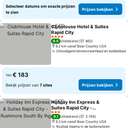
Selecteer datums om exacte prijzen
Prijzen bekijken
te zien
ClubHouse Hotel & Suites
Delen
Toevoegen aan favorieten
Rapid City
4 Sterren
9,5
Uitstekend
862
6.2 km vanaf Bear Country USA
Uitnodigend binnenzwembad en bubbelbad
€ 183
Van
Bekijk prijzen van
7 sites
Prijzen bekijken
Holiday Inn Express &
Delen
Toevoegen aan favorieten
Suites Rapid City -
Rushmore South By Ihg
3 Sterren
9,1
Uitstekend
3.746
6.2 km vanaf Bear Country USA
Rustige ligging in de buitenwijken