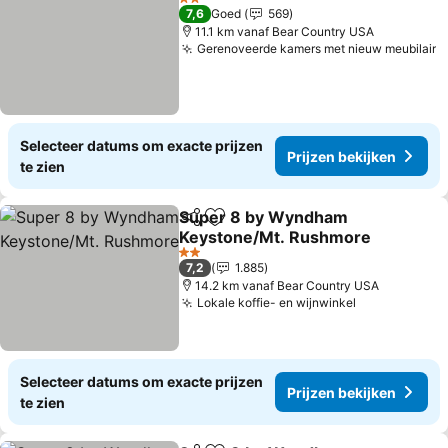
2 Sterren
7,6
Goed
569
11.1 km vanaf Bear Country USA
Gerenoveerde kamers met nieuw meubilair
Selecteer datums om exacte prijzen
Prijzen bekijken
te zien
Super 8 by Wyndham
Delen
Toevoegen aan favorieten
Keystone/Mt. Rushmore
2 Sterren
7,2
1.885
14.2 km vanaf Bear Country USA
Lokale koffie- en wijnwinkel
Selecteer datums om exacte prijzen
Prijzen bekijken
te zien