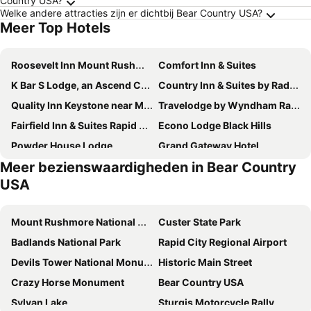
Country USA?
Welke andere attracties zijn er dichtbij Bear Country USA?
Meer Top Hotels
Roosevelt Inn Mount Rushmore
Comfort Inn & Suites
K Bar S Lodge, an Ascend Collection Hotel
Country Inn & Suites by Radisson, Rapid City, SD
Quality Inn Keystone near Mount Rushmore
Travelodge by Wyndham Rapid City
Fairfield Inn & Suites Rapid City
Econo Lodge Black Hills
Powder House Lodge
Grand Gateway Hotel
Meer bezienswaardigheden in Bear Country
Baymont by Wyndham Keystone Near Mt. Rushmore
Foothills Inn
USA
Super 8 by Wyndham Rapid City
La Quinta Inn and Suites by Wyndham at WaTiki Waterpark
AmericInn by Wyndham Rapid City
GrandStay Residential Suites Hotel Rapid City
Mount Rushmore National Memorial
Custer State Park
Travelodge by Wyndham Rapid City/Black Hills
Residence Inn by Marriott Rapid City
Badlands National Park
Rapid City Regional Airport
Ramada by Wyndham Keystone Near Mt Rushmore
Elevation Inn & Suites, Trademark Collection by Wyndham
Devils Tower National Monument
Historic Main Street
Lazy U Motel
Days Inn by Wyndham Rapid City
Crazy Horse Monument
Bear Country USA
Home2 Suites by Hilton Rapid City
Comfort Inn & Suites Mt. Rushmore
Sylvan Lake
Sturgis Motorcycle Rally
Magnuson Grand Rushmore View
Rushmore Express & Suites