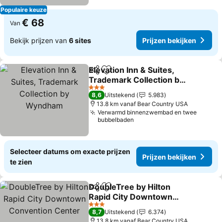
Populaire keuze
€ 68
Van
Bekijk prijzen van
6 sites
Prijzen bekijken
Elevation Inn & Suites,
Delen
Toevoegen aan favorieten
Trademark Collection by
Wyndham
3 Sterren
8,6
Uitstekend
5.983
13.8 km vanaf Bear Country USA
Verwarmd binnenzwembad en twee
bubbelbaden
Selecteer datums om exacte prijzen
Prijzen bekijken
te zien
DoubleTree by Hilton
Delen
Toevoegen aan favorieten
Rapid City Downtown
Convention Center
3 Sterren
8,7
Uitstekend
6.374
13.8 km vanaf Bear Country USA