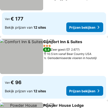
€ 177
Van
Bekijk prijzen van
12 sites
Prijzen bekijken
Comfort Inn & Suites
Delen
Toevoegen aan favorieten
3 Sterren
8,4
Zeer goed
2.677
10.5 km vanaf Bear Country USA
Gemoderniseerde vloeren in houtstijl
€ 96
Van
Bekijk prijzen van
12 sites
Prijzen bekijken
Powder House Lodge
Delen
Toevoegen aan favorieten