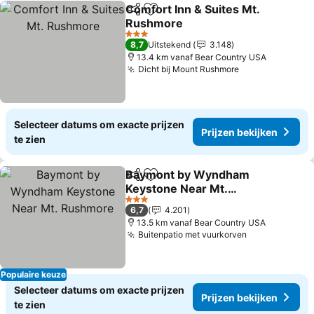
Comfort Inn & Suites Mt.
Delen
Toevoegen aan favorieten
Rushmore
3 Sterren
8,7
Uitstekend
3.148
13.4 km vanaf Bear Country USA
Dicht bij Mount Rushmore
Selecteer datums om exacte prijzen
Prijzen bekijken
te zien
Baymont by Wyndham
Delen
Toevoegen aan favorieten
Keystone Near Mt.
Rushmore
3 Sterren
6,7
4.201
13.5 km vanaf Bear Country USA
Buitenpatio met vuurkorven
Populaire keuze
Selecteer datums om exacte prijzen
Prijzen bekijken
te zien