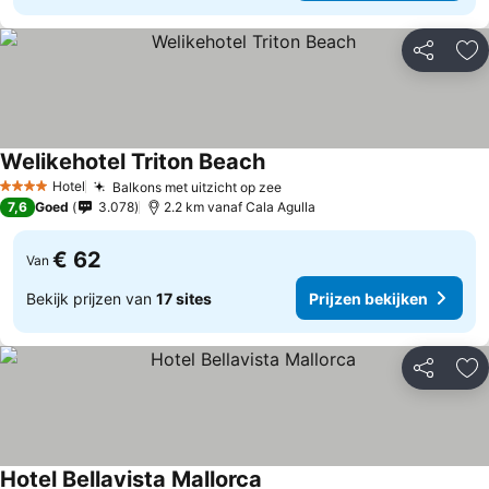
Delen
To
Welikehotel Triton Beach
Hotel
Balkons met uitzicht op zee
4 Sterren
7,6
Goed
3.078
2.2 km vanaf Cala Agulla
€ 62
Van
Bekijk prijzen van
17 sites
Prijzen bekijken
Delen
To
Hotel Bellavista Mallorca