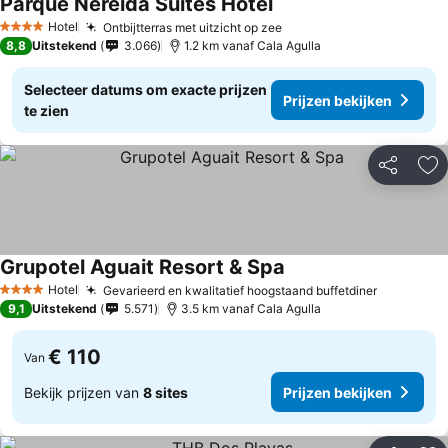
Parque Nereida Suites Hotel
Hotel
Ontbijtterras met uitzicht op zee
4 Sterren
8,8
Uitstekend
3.066
1.2 km vanaf Cala Agulla
Selecteer datums om exacte prijzen
Prijzen bekijken
te zien
Delen
To
Grupotel Aguait Resort & Spa
Hotel
Gevarieerd en kwalitatief hoogstaand buffetdiner
4 Sterren
9,1
Uitstekend
5.571
3.5 km vanaf Cala Agulla
€ 110
Van
Bekijk prijzen van
8 sites
Prijzen bekijken