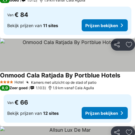
7,7
Goed
1.012
1.9 km vanaf Cala Agulla
€ 84
Van
Bekijk prijzen van
11 sites
Prijzen bekijken
Delen
To
Onmood Cala Ratjada By Portblue Hotels
Hotel
Kamers met uitzicht op de stad of patio
4 Sterren
8,0
Zeer goed
1.103
1.9 km vanaf Cala Agulla
€ 66
Van
Bekijk prijzen van
12 sites
Prijzen bekijken