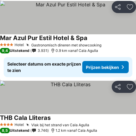
Delen
To
Mar Azul Pur Estil Hotel & Spa
Hotel
Gastronomisch dineren met showcooking
4 Sterren
9,4
Uitstekend
3.931
0.9 km vanaf Cala Agulla
Selecteer datums om exacte prijzen
Prijzen bekijken
te zien
Delen
To
THB Cala Lliteras
Hotel
Vlak bij het strand van Cala Agulla
4 Sterren
8,5
Uitstekend
3.746
1.2 km vanaf Cala Agulla