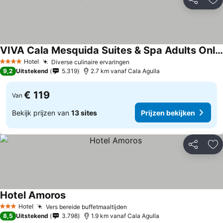
Delen
To
VIVA Cala Mesquida Suites & Spa Adults Only 16+
Hotel
Diverse culinaire ervaringen
4 Sterren
9,2
Uitstekend
5.319
2.7 km vanaf Cala Agulla
€ 119
Van
Bekijk prijzen van
13 sites
Prijzen bekijken
Delen
To
Hotel Amoros
Hotel
Vers bereide buffetmaaltijden
3 Sterren
8,5
Uitstekend
3.798
1.9 km vanaf Cala Agulla