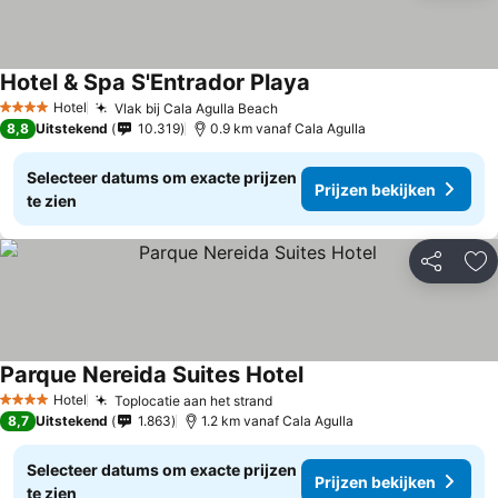
Hotel & Spa S'Entrador Playa
Hotel
Vlak bij Cala Agulla Beach
4 Sterren
8,8
Uitstekend
10.319
0.9 km vanaf Cala Agulla
Selecteer datums om exacte prijzen
Prijzen bekijken
te zien
Delen
To
Parque Nereida Suites Hotel
Hotel
Toplocatie aan het strand
4 Sterren
8,7
Uitstekend
1.863
1.2 km vanaf Cala Agulla
Selecteer datums om exacte prijzen
Prijzen bekijken
te zien