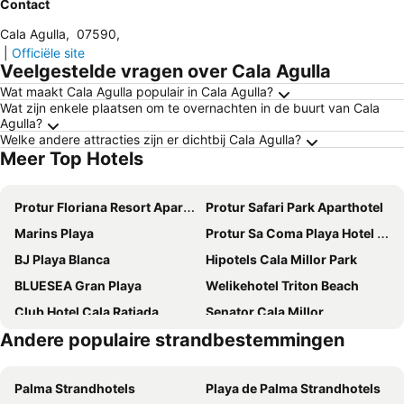
Contact
Cala Agulla
,
07590
,
|
Officiële site
Veelgestelde vragen over Cala Agulla
Wat maakt Cala Agulla populair in Cala Agulla?
Wat zijn enkele plaatsen om te overnachten in de buurt van Cala
Agulla?
Welke andere attracties zijn er dichtbij Cala Agulla?
Meer Top Hotels
Protur Floriana Resort Aparthotel
Protur Safari Park Aparthotel
Marins Playa
Protur Sa Coma Playa Hotel & Spa
BJ Playa Blanca
Hipotels Cala Millor Park
BLUESEA Gran Playa
Welikehotel Triton Beach
Club Hotel Cala Ratjada
Senator Cala Millor
Andere populaire strandbestemmingen
Hipotels Eurotel Punta Rotja
Hotel Millor Sol
Protur Turo Pins Hotel
Iberostar Waves Cala Millor
Palma Strandhotels
Playa de Palma Strandhotels
Hotel Sur
Hipotels Apartamentos Cala Bona