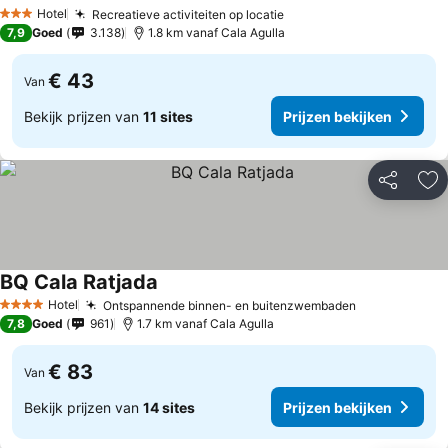
Hotel
Recreatieve activiteiten op locatie
3 Sterren
7,9
Goed
3.138
1.8 km vanaf Cala Agulla
€ 43
Van
Bekijk prijzen van
11 sites
Prijzen bekijken
Delen
To
BQ Cala Ratjada
Hotel
Ontspannende binnen- en buitenzwembaden
4 Sterren
7,8
Goed
961
1.7 km vanaf Cala Agulla
€ 83
Van
Bekijk prijzen van
14 sites
Prijzen bekijken