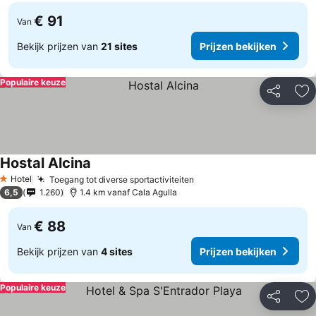
€ 91
Van
Bekijk prijzen van
21 sites
Prijzen bekijken
Populaire keuze
Delen
To
Hostal Alcina
Hotel
Toegang tot diverse sportactiviteiten
1 Sterren
6,5
1.260
1.4 km vanaf Cala Agulla
€ 88
Van
Bekijk prijzen van
4 sites
Prijzen bekijken
Populaire keuze
Delen
To