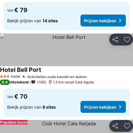
€ 79
Van
Bekijk prijzen van
14 sites
Prijzen bekijken
Delen
To
Hotel Bell Port
Hotel
Activiteiten zoals kanoën en duiken
3 Sterren
8,6
Uitstekend
1.195
1.3 km vanaf Cala Agulla
€ 70
Van
Bekijk prijzen van
8 sites
Prijzen bekijken
Populaire keuze
Delen
To