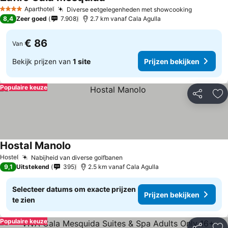
Aparthotel
Diverse eetgelegenheden met showcooking
4 Sterren
8,4
Zeer goed
7.908
2.7 km vanaf Cala Agulla
€ 86
Van
Bekijk prijzen van
1 site
Prijzen bekijken
Populaire keuze
Delen
To
Hostal Manolo
Hostel
Nabijheid van diverse golfbanen
9,1
Uitstekend
395
2.5 km vanaf Cala Agulla
Selecteer datums om exacte prijzen
Prijzen bekijken
te zien
Populaire keuze