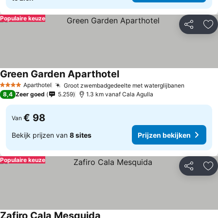
Populaire keuze
Delen
To
Green Garden Aparthotel
Aparthotel
Groot zwembadgedeelte met waterglijbanen
4 Sterren
8,4
Zeer goed
5.259
1.3 km vanaf Cala Agulla
€ 98
Van
Bekijk prijzen van
8 sites
Prijzen bekijken
Populaire keuze
Delen
To
Zafiro Cala Mesquida