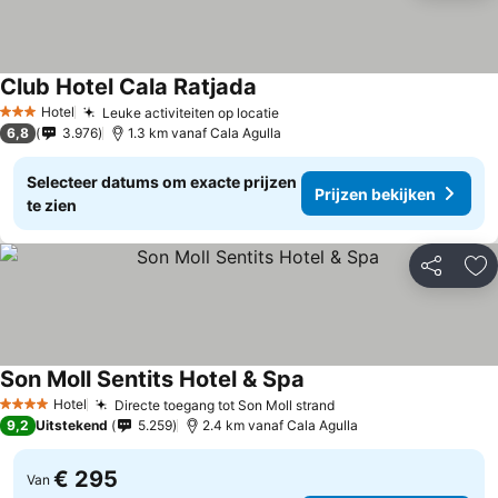
Club Hotel Cala Ratjada
Hotel
Leuke activiteiten op locatie
3 Sterren
6,8
3.976
1.3 km vanaf Cala Agulla
Selecteer datums om exacte prijzen
Prijzen bekijken
te zien
Delen
To
Son Moll Sentits Hotel & Spa
Hotel
Directe toegang tot Son Moll strand
4 Sterren
9,2
Uitstekend
5.259
2.4 km vanaf Cala Agulla
€ 295
Van