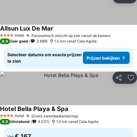
Delen
To
Allsun Lux De Mar
Hotel
Panoramisch uitzicht op zee vanuit de kamers
4 Sterren
8,4
Zeer goed
3.689
1.0 km vanaf Cala Agulla
Selecteer datums om exacte prijzen
Prijzen bekijken
te zien
Delen
To
Hotel Bella Playa & Spa
Hotel
Divers zwembadlandschap
4 Sterren
9,0
Uitstekend
4.031
1.0 km vanaf Cala Agulla
€ 167
Van