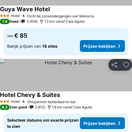
Guya Wave Hotel
Hotel
Dicht bij zonsondergangen van Menorca
3 Sterren
7,9
Goed
3.939
1.5 km vanaf Cala Agulla
€ 85
Van
Bekijk prijzen van
18 sites
Prijzen bekijken
Delen
To
Hotel Chevy & Suites
Hotel
Ontspannen buitenbad en bar
3 Sterren
8,2
Zeer goed
2.812
1.9 km vanaf Cala Agulla
Selecteer datums om exacte prijzen
Prijzen bekijken
te zien