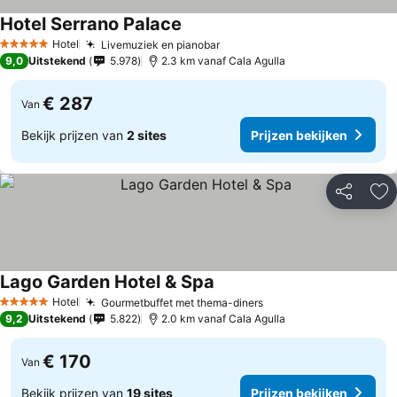
Hotel Serrano Palace
Hotel
Livemuziek en pianobar
5 Sterren
9,0
Uitstekend
5.978
2.3 km vanaf Cala Agulla
€ 287
Van
Bekijk prijzen van
2 sites
Prijzen bekijken
Delen
To
Lago Garden Hotel & Spa
Hotel
Gourmetbuffet met thema-diners
5 Sterren
9,2
Uitstekend
5.822
2.0 km vanaf Cala Agulla
€ 170
Van
Bekijk prijzen van
19 sites
Prijzen bekijken