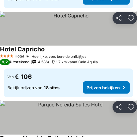
Delen
To
Hotel Capricho
Hotel
Heerlijke, vers bereide ontbijtjes
4 Sterren
9,2
Uitstekend
4.586
1.7 km vanaf Cala Agulla
€ 106
Van
Bekijk prijzen van
18 sites
Prijzen bekijken
Delen
To