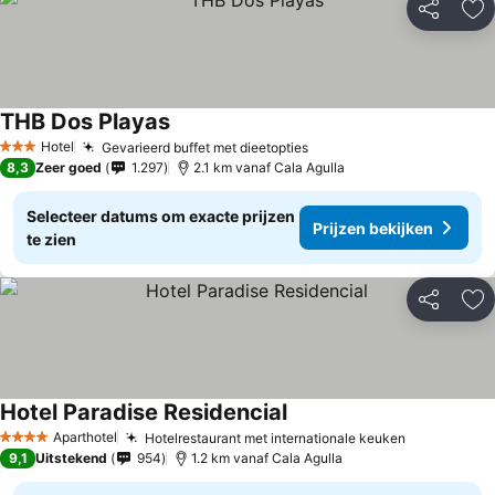
Delen
To
THB Dos Playas
Hotel
Gevarieerd buffet met dieetopties
3 Sterren
8,3
Zeer goed
1.297
2.1 km vanaf Cala Agulla
Selecteer datums om exacte prijzen
Prijzen bekijken
te zien
Delen
To
Hotel Paradise Residencial
Aparthotel
Hotelrestaurant met internationale keuken
4 Sterren
9,1
Uitstekend
954
1.2 km vanaf Cala Agulla