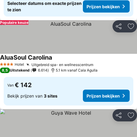
Selecteer datums om exacte prijzen
Prijzen bekijken
te zien
Populaire keuze
Delen
To
AluaSoul Carolina
Hotel
Uitgebreid spa- en wellnesscentrum
4 Sterren
8,5
Uitstekend
6.614
5.1 km vanaf Cala Agulla
€ 142
Van
Bekijk prijzen van
3 sites
Prijzen bekijken
Delen
To