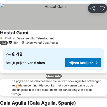
Delen
To
Hostal Gami
Hotel
Gevarieerd buffetrestaurant
1 Sterren
7,3
654
1.9 km vanaf Cala Agulla
€ 49
Van
Bekijk prijzen van
6 sites
Prijzen bekijken
Meer info
De prijzen en beschikbaarheid die wij van boekingssites ontvangen
veranderen continu. Hierdoor kan het voorkomen dat je op de
boekingssite niet altijd exact dezelfde aanbieding ziet als op
trivago.
Cala Agulla (Cala Agulla, Spanje)