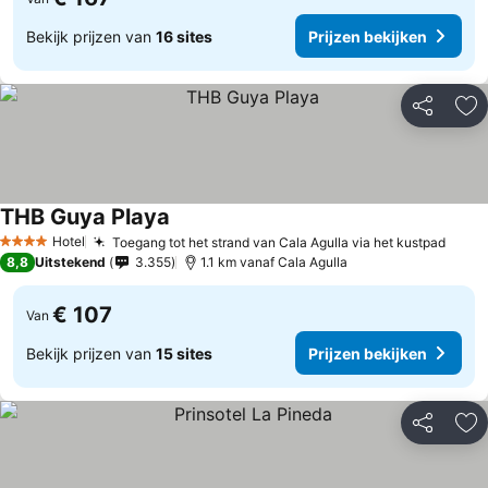
Bekijk prijzen van
16 sites
Prijzen bekijken
Delen
To
THB Guya Playa
Hotel
Toegang tot het strand van Cala Agulla via het kustpad
4 Sterren
8,8
Uitstekend
3.355
1.1 km vanaf Cala Agulla
€ 107
Van
Bekijk prijzen van
15 sites
Prijzen bekijken
Delen
To