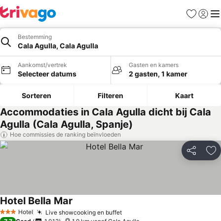
Favorieten
Aanmel
Me
Bestemming
Cala Agulla, Cala Agulla
Aankomst/vertrek
Gasten en kamers
Selecteer datums
2 gasten, 1 kamer
Sorteren
Filteren
Kaart
Accommodaties in Cala Agulla dicht bij Cala
Agulla (Cala Agulla, Spanje)
Hoe commissies de ranking beïnvloeden
Delen
To
Hotel Bella Mar
Hotel
Live showcooking en buffet
3 Sterren