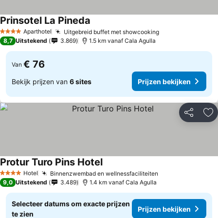
Prinsotel La Pineda
Aparthotel
Uitgebreid buffet met showcooking
4 Sterren
8,7
Uitstekend
3.869
1.5 km vanaf Cala Agulla
€ 76
Van
Bekijk prijzen van
6 sites
Prijzen bekijken
Delen
To
Protur Turo Pins Hotel
Hotel
Binnenzwembad en wellnessfaciliteiten
4 Sterren
9,0
Uitstekend
3.489
1.4 km vanaf Cala Agulla
Selecteer datums om exacte prijzen
Prijzen bekijken
te zien