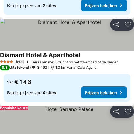
Bekijk prijzen van
2 sites
Prijzen bekijken
Delen
To
Diamant Hotel & Aparthotel
Hotel
Terrassen met uitzicht op het zwembad of de bergen
4 Sterren
8,8
Uitstekend
3.493
1.3 km vanaf Cala Agulla
€ 146
Van
Bekijk prijzen van
4 sites
Prijzen bekijken
Populaire keuze
Delen
To