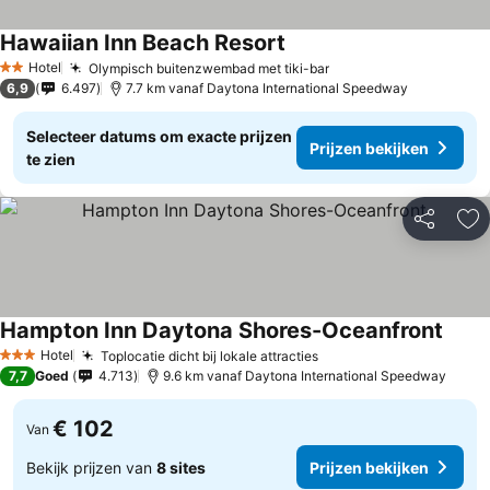
Hawaiian Inn Beach Resort
Prijzen bekijken
Hotel
Olympisch buitenzwembad met tiki-bar
Prijzen bekijken
2 Sterren
6,9
6.497
7.7 km vanaf Daytona International Speedway
Selecteer datums om exacte prijzen
Prijzen bekijken
te zien
Delen
To
Hampton Inn Daytona Shores-Oceanfront
Prijz
Hotel
Toplocatie dicht bij lokale attracties
Prijzen bekijken
3 Sterren
7,7
Goed
4.713
9.6 km vanaf Daytona International Speedway
€ 102
Van
Bekijk prijzen van
8 sites
Prijzen bekijken