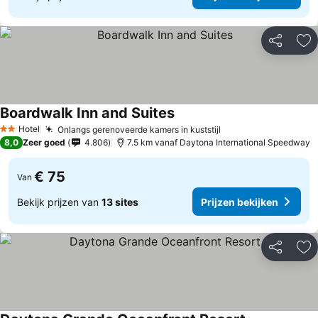
Delen
To
Boardwalk Inn and Suites
Prijzen bekijken
Hotel
Onlangs gerenoveerde kamers in kuststijl
Prijzen bekijken
2 Sterren
8,0
Zeer goed
4.806
7.5 km vanaf Daytona International Speedway
€ 75
Van
Bekijk prijzen van
13 sites
Prijzen bekijken
Delen
To