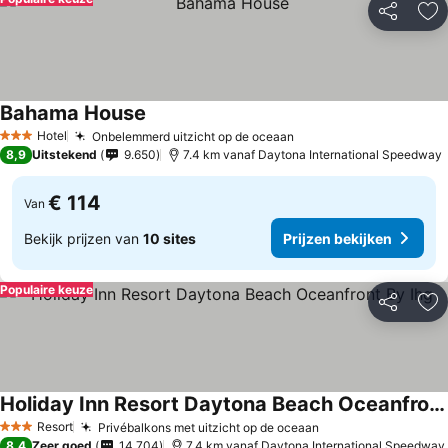
Delen
To
Bahama House
Prijzen bekijken
Hotel
Onbelemmerd uitzicht op de oceaan
Prijzen bekijken
3 Sterren
8,9
Uitstekend
9.650
7.4 km vanaf Daytona International Speedway
€ 114
Van
Bekijk prijzen van
10 sites
Prijzen bekijken
Populaire keuze
Delen
To
Holiday Inn Resort Daytona Beach Oceanfront By Ihg
Prijzen bekijken
Resort
Privébalkons met uitzicht op de oceaan
Prijzen bekijken
3 Sterren
8,4
Zeer goed
14.704
7.4 km vanaf Daytona International Speedway