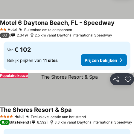
Motel 6 Daytona Beach, FL - Speedway
Prijzen 
Hotel
Buitenbad om te ontspannen
Prijzen bekijken
2 Sterren
6,1
2.349
2.5 km vanaf Daytona International Speedway
€ 102
Van
Bekijk prijzen van
11 sites
Prijzen bekijken
Populaire keuze
Delen
To
The Shores Resort & Spa
Prijzen bekijken
Hotel
Exclusieve locatie aan het strand
Prijzen bekijken
4 Sterren
8,6
Uitstekend
8.592
8.3 km vanaf Daytona International Speedway