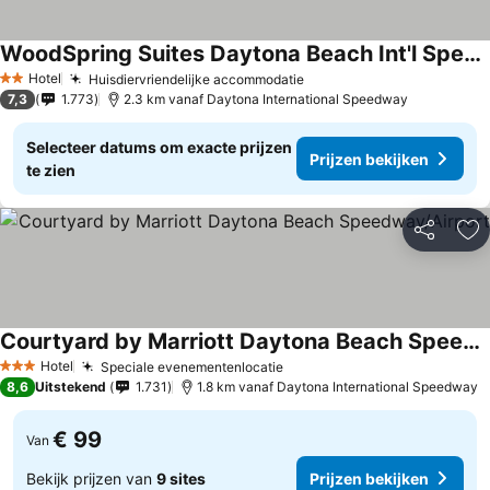
WoodSpring Suites Daytona Beach Int'l Speedway
Prijzen bekijken
Hotel
Huisdiervriendelijke accommodatie
Prijzen bekijken
2 Sterren
7,3
1.773
2.3 km vanaf Daytona International Speedway
Selecteer datums om exacte prijzen
Prijzen bekijken
te zien
Delen
To
Courtyard by Marriott Daytona Beach Speedway/Airport
Prijzen bekijken
Hotel
Speciale evenementenlocatie
Prijzen bekijken
3 Sterren
8,6
Uitstekend
1.731
1.8 km vanaf Daytona International Speedway
€ 99
Van
Bekijk prijzen van
9 sites
Prijzen bekijken