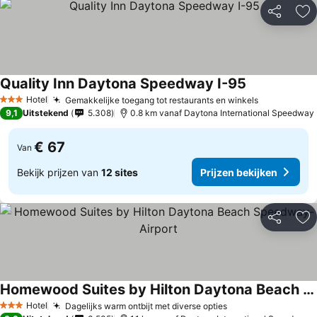
Delen
To
Quality Inn Daytona Speedway I-95
Prijzen bekij
Hotel
Gemakkelijke toegang tot restaurants en winkels
Prijzen bek
3 Sterren
9,1
Uitstekend
5.308
0.8 km vanaf Daytona International Speedway
€ 67
Van
Bekijk prijzen van
12 sites
Prijzen bekijken
Delen
To
Homewood Suites by Hilton Daytona Beach Speedway-Airport
Prijzen bekijken
Hotel
Dagelijks warm ontbijt met diverse opties
Prijzen bekijken
3 Sterren