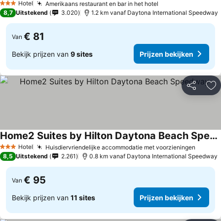
Hotel
Amerikaans restaurant en bar in het hotel
Prijzen bekijken
3 Sterren
8,7
Uitstekend
3.020
1.2 km vanaf Daytona International Speedway
€ 81
Van
Bekijk prijzen van
9 sites
Prijzen bekijken
Delen
To
Home2 Suites by Hilton Daytona Beach Speedway
Prijzen bekijken
Hotel
Huisdiervriendelijke accommodatie met voorzieningen
Prijzen
3 Sterren
8,5
Uitstekend
2.261
0.8 km vanaf Daytona International Speedway
€ 95
Van
Bekijk prijzen van
11 sites
Prijzen bekijken