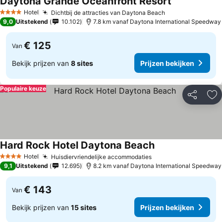
Daytona Grande Oceanfront Resort
Prijzen bekij
Hotel
Dichtbij de attracties van Daytona Beach
Prijzen bekijke
4 Sterren
9,0
Uitstekend
10.102
7.8 km vanaf Daytona International Speedway
€ 125
Van
Bekijk prijzen van
8 sites
Prijzen bekijken
Populaire keuze
Delen
To
Hard Rock Hotel Daytona Beach
Prijzen bekijken
Hotel
Huisdiervriendelijke accommodaties
Prijzen bekijken
4 Sterren
9,1
Uitstekend
12.695
8.2 km vanaf Daytona International Speedway
€ 143
Van
Bekijk prijzen van
15 sites
Prijzen bekijken