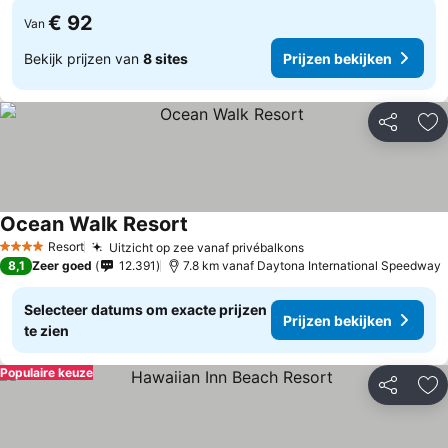
€ 92
Van
Bekijk prijzen van
8 sites
Prijzen bekijken
Delen
To
Ocean Walk Resort
Prijzen bekijken
Resort
Uitzicht op zee vanaf privébalkons
Prijzen bekijken
4 Sterren
8,1
Zeer goed
12.391
7.8 km vanaf Daytona International Speedway
Selecteer datums om exacte prijzen
Prijzen bekijken
te zien
Populaire keuze
Delen
To