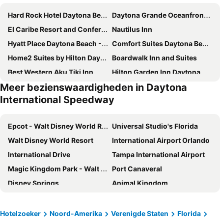
Hard Rock Hotel Daytona Beach
Daytona Grande Oceanfront Resort
El Caribe Resort and Conference Center
Nautilus Inn
Hyatt Place Daytona Beach - Oceanfront
Comfort Suites Daytona Beach-Speedway
Home2 Suites by Hilton Daytona Beach Speedway
Boardwalk Inn and Suites
Best Western Aku Tiki Inn
Hilton Garden Inn Daytona Beach Oceanfront
Meer bezienswaardigheden in Daytona
Extended Stay America Suites - Daytona Beach - International Speedway
SeaScape Inn - Daytona Beach Shores
International Speedway
Sea Shells Beach Club
Chateau Mar Beach Resort
La Quinta Inn & Suites by Wyndham Oceanfront Daytona Beach
Hampton Inn Daytona Beach/Beachfront
Epcot - Walt Disney World Resort
Universal Studio's Florida
Baymont by Wyndham Daytona Beach/Intl Speedway
Spark by Hilton Ormond Beach Oceanfront
Walt Disney World Resort
International Airport Orlando
Lotus Boutique Inn & Suites
Holiday Inn & Suites Daytona Beach On The Ocean By Ihg
International Drive
Tampa International Airport
WoodSpring Suites Daytona Beach Int'l Speedway
Extended Stay America Premier Suites - Daytona Beach - Ormond Beach
Magic Kingdom Park - Walt Disney World Resort
Port Canaveral
Tropical Winds Oceanfront Hotel
Hampton Inn Daytona Shores-Oceanfront
Disney Springs
Animal Kingdom
Perry's Ocean Edge Resort
Bahama House
Orange County Convention Center
SeaWorld
Delta Hotels Daytona Beach Oceanfront
Hilton Vacation Club Daytona Beach Regency
Universal's Studios Islands of Adventure
Orlando Premium Outlets - Vineland Ave
Hotelzoeker
Noord-Amerika
Verenigde Staten
Florida
Comfort Inn and Suites Daytona Beach Oceanside
Best Western International Speedway Hotel