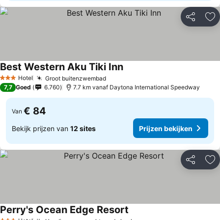
Delen
To
Best Western Aku Tiki Inn
Prijzen bekijken
Hotel
Groot buitenzwembad
Prijzen bekijken
3 Sterren
7,7
Goed
6.760
7.7 km vanaf Daytona International Speedway
€ 84
Van
Bekijk prijzen van
12 sites
Prijzen bekijken
Delen
To
Perry's Ocean Edge Resort
Prijzen bekijken