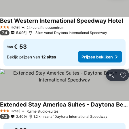
Best Western International Speedway Hotel
Pr
Hotel
24-uurs fitnesscentrum
Prijzen bekijken
3 Sterren
7,4
5.096
1.8 km vanaf Daytona International Speedway
€ 53
Van
Bekijk prijzen van
12 sites
Prijzen bekijken
Delen
To
Extended Stay America Suites - Daytona Beach - International Speedway
Prijzen bekijken
Hotel
Ruime studio-suites
Prijzen bekijken
3 Sterren
7,3
2.409
1.2 km vanaf Daytona International Speedway