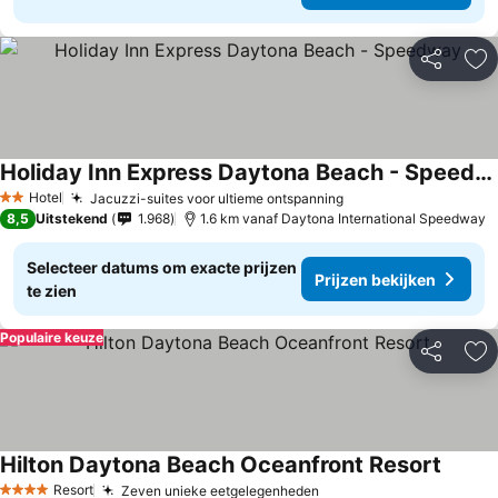
Delen
To
Holiday Inn Express Daytona Beach - Speedway
Prijzen bekijken
Hotel
Jacuzzi-suites voor ultieme ontspanning
Prijzen bekijken
2 Sterren
8,5
Uitstekend
1.968
1.6 km vanaf Daytona International Speedway
Selecteer datums om exacte prijzen
Prijzen bekijken
te zien
Populaire keuze
Delen
To
Hilton Daytona Beach Oceanfront Resort
Prijze
Resort
Zeven unieke eetgelegenheden
Prijzen bekijken
4 Sterren