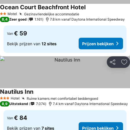
Ocean Court Beachfront Hotel
Prijzen bekijken
Motel
Gezinsvriendelijke accommodatie
Prijzen bekijken
2 Sterren
8,4
Zeer goed
1.161
7.8 km vanaf Daytona International Speedway
€ 59
Van
Bekijk prijzen van
12 sites
Prijzen bekijken
Delen
To
Nautilus Inn
Prijzen bekijken
Hotel
Ruime kamers met comfortabel beddengoed
Prijzen bekijk
3 Sterren
8,9
Uitstekend
7.074
7.4 km vanaf Daytona International Speedway
€ 84
Van
Bekijk prijzen van
7 sites
Prijzen bekijken