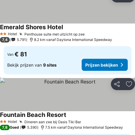
Emerald Shores Hotel
Prijzen bekijken
Hotel
Penthouse suite met uitzicht op zee
Prijzen bekijken
2 Sterren
7,4
5.791
8.2 km vanaf Daytona International Speedway
€ 81
Van
Bekijk prijzen van
9 sites
Prijzen bekijken
Delen
To
Fountain Beach Resort
Prijzen bekijken
Hotel
Dineren aan zee bij Oasis Tiki Bar
Prijzen bekijken
2 Sterren
7,8
Goed
5.390
7.5 km vanaf Daytona International Speedway