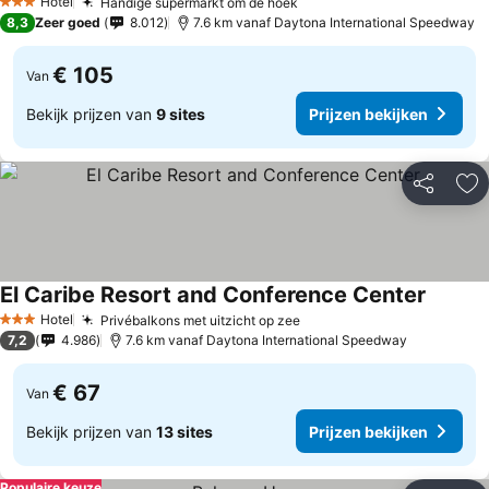
Hotel
Handige supermarkt om de hoek
Prijzen bekijken
3 Sterren
8,3
Zeer goed
8.012
7.6 km vanaf Daytona International Speedway
€ 105
Van
Bekijk prijzen van
9 sites
Prijzen bekijken
Delen
To
El Caribe Resort and Conference Center
Prijzen
Hotel
Privébalkons met uitzicht op zee
Prijzen bekijken
3 Sterren
7,2
4.986
7.6 km vanaf Daytona International Speedway
€ 67
Van
Bekijk prijzen van
13 sites
Prijzen bekijken
Populaire keuze