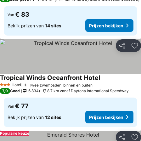
€ 83
Van
Bekijk prijzen van
14 sites
Prijzen bekijken
Delen
To
Tropical Winds Oceanfront Hotel
Prijzen bekijken
Hotel
Twee zwembaden, binnen en buiten
Prijzen bekijken
3 Sterren
7,9
Goed
6.834
8.7 km vanaf Daytona International Speedway
€ 77
Van
Bekijk prijzen van
12 sites
Prijzen bekijken
Populaire keuze
Delen
To