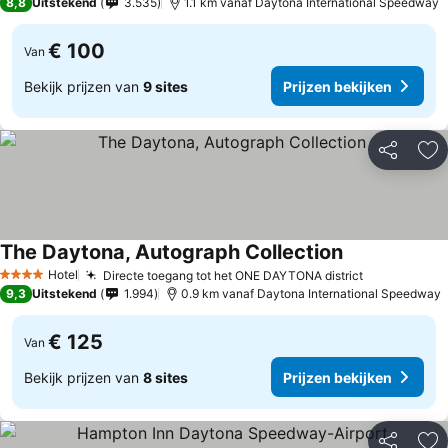
8,8
Uitstekend
3.535
1.1 km vanaf Daytona International Speedway
€ 100
Van
Bekijk prijzen van
9 sites
Prijzen bekijken
Delen
To
The Daytona, Autograph Collection
Prijzen bekijk
Hotel
Directe toegang tot het ONE DAYTONA district
Prijzen bek
4 Sterren
9,3
Uitstekend
1.994
0.9 km vanaf Daytona International Speedway
€ 125
Van
Bekijk prijzen van
8 sites
Prijzen bekijken