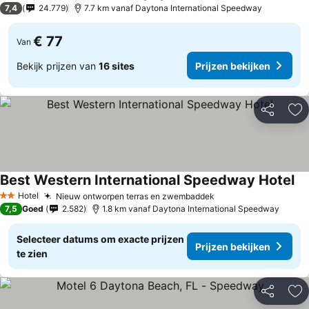
7,4
24.779
7.7 km vanaf Daytona International Speedway
€ 77
Van
Bekijk prijzen van
16 sites
Prijzen bekijken
Delen
To
Best Western International Speedway Hotel
Pr
Hotel
Nieuw ontworpen terras en zwembaddek
Prijzen bekijken
2 Sterren
7,5
Goed
2.582
1.8 km vanaf Daytona International Speedway
Selecteer datums om exacte prijzen
Prijzen bekijken
te zien
Delen
To