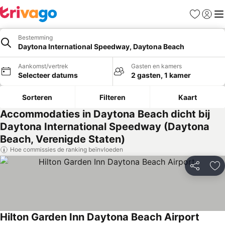
Favorieten
Aanmel
Me
Bestemming
Daytona International Speedway, Daytona Beach
Aankomst/vertrek
Gasten en kamers
Selecteer datums
2 gasten, 1 kamer
Sorteren
Filteren
Kaart
Accommodaties in Daytona Beach dicht bij
Daytona International Speedway (Daytona
Beach, Verenigde Staten)
Hoe commissies de ranking beïnvloeden
Delen
To
Hilton Garden Inn Daytona Beach Airport
Prijze