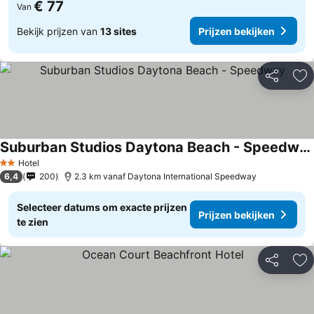
€ 77
Van
Bekijk prijzen van
13 sites
Prijzen bekijken
Delen
To
Suburban Studios Daytona Beach - Speedway
Prijzen bekijken
Hotel
2 Sterren
6,4
200
2.3 km vanaf Daytona International Speedway
Selecteer datums om exacte prijzen
Prijzen bekijken
te zien
Delen
To