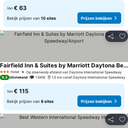
€ 63
Van
Bekijk prijzen van
10 sites
Prijzen bekijken
Delen
To
Fairfield Inn & Suites by Marriott Daytona Beach Speedway/Airport
Prijzen bekijken
Hotel
Op steenworp afstand van Daytona International Speedway
Pri
3 Sterren
9,3
Uitstekend
1.649
1.0 km vanaf Daytona International Speedway
€ 115
Van
Bekijk prijzen van
8 sites
Prijzen bekijken
Delen
To