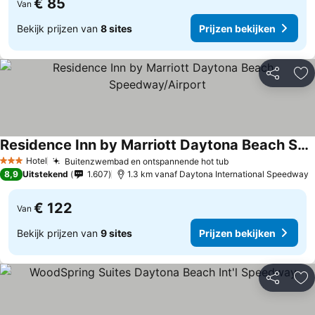
€ 85
Van
Bekijk prijzen van
8 sites
Prijzen bekijken
Delen
To
Residence Inn by Marriott Daytona Beach Speedway/Airport
Prijzen bekijken
Hotel
Buitenzwembad en ontspannende hot tub
Prijzen bekijken
3 Sterren
8,9
Uitstekend
1.607
1.3 km vanaf Daytona International Speedway
€ 122
Van
Bekijk prijzen van
9 sites
Prijzen bekijken
Delen
To