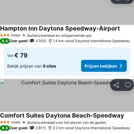
Delen
To
Hampton Inn Daytona Speedway-Airport
Prijze
Hotel
Buitenzwembad en ontspannende spa
Prijzen bekijken
3 Sterren
8,4
Zeer goed
3.163
1.4 km vanaf Daytona International Speedway
€ 79
Van
Bekijk prijzen van
9 sites
Prijzen bekijken
Delen
To
Comfort Suites Daytona Beach-Speedway
Prij
Hotel
Buitenzwembad voor het plezier van de gasten
Prijzen beki
3 Sterren
8,3
Zeer goed
2.817
2.2 km vanaf Daytona International Speedway