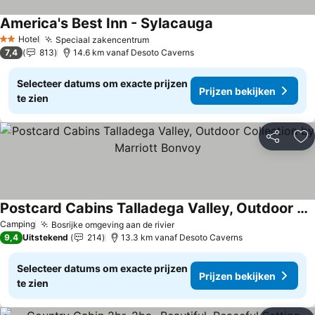
America's Best Inn - Sylacauga
Hotel
Speciaal zakencentrum
2 Sterren
7,4
813
14.6 km vanaf Desoto Caverns
Selecteer datums om exacte prijzen
Prijzen bekijken
te zien
Delen
To
Postcard Cabins Talladega Valley, Outdoor Collection by Marriott Bonvoy
Camping
Bosrijke omgeving aan de rivier
9,4
Uitstekend
214
13.3 km vanaf Desoto Caverns
Selecteer datums om exacte prijzen
Prijzen bekijken
te zien