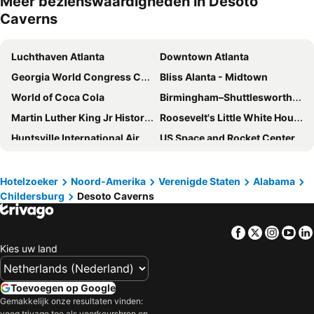
Meer bezienswaardigheden in Desoto
Caverns
Luchthaven Atlanta
Downtown Atlanta
Georgia World Congress Center
Bliss Alanta - Midtown
World of Coca Cola
Birmingham–Shuttlesworth International Airport
Martin Luther King Jr Historic District
Roosevelt's Little White House Historic Site
Huntsville International Airport
US Space and Rocket Center
Georgia Dome
Georgia Aquarium
Atlantic Station
Brookhaven Historic District
Hotelzoeker
Noord-Amerika
Verenigde Staten
Alabama
Childersburg
Desoto Caverns
CNN Center Inside CNN Atlanta
Centennial Olympic Park
Atlanta Botanical Garden
MARTA - Metropolitan Atlanta Rapid Transit Authority
Facebook
Twitter
Insta
Yo
Braves Museum & Hall of FameTurner Field Tours
Turner Field
Kies uw land
Fairlie-Poplar
Peachtree Street
Piedmont Park
Lenox Square
Toevoegen op Google
Talladega Superspeedway
Spring Valley Beach
Gemakkelijk onze resultaten vinden:
voeg trivago toe als voorkeursbron op