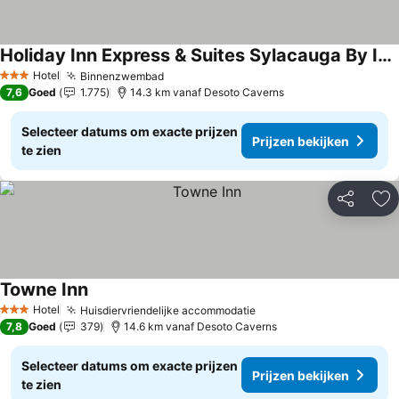
Holiday Inn Express & Suites Sylacauga By Ihg
Hotel
Binnenzwembad
3 Sterren
7,6
Goed
1.775
14.3 km vanaf Desoto Caverns
Selecteer datums om exacte prijzen
Prijzen bekijken
te zien
Delen
To
Towne Inn
Hotel
Huisdiervriendelijke accommodatie
3 Sterren
7,8
Goed
379
14.6 km vanaf Desoto Caverns
Selecteer datums om exacte prijzen
Prijzen bekijken
te zien