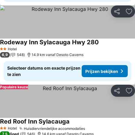
Delen
To
Rodeway Inn Sylacauga Hwy 280
Hotel
2 Sterren
6,9
548
14.9 km vanaf Desoto Caverns
Selecteer datums om exacte prijzen
Prijzen bekijken
te zien
Populaire keuze
Delen
To
Red Roof Inn Sylacauga
Hotel
Huisdiervriendelijke accommodaties
2 Sterren
7,5
Goed
546
14.6 km vanaf Desoto Caverns