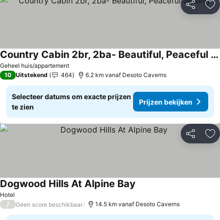
Delen
To
Country Cabin 2br, 2ba- Beautiful, Peaceful Setting
Geheel huis/appartement
10
Uitstekend
464
6.2 km vanaf Desoto Caverns
Selecteer datums om exacte prijzen
Prijzen bekijken
te zien
Delen
To
Dogwood Hills At Alpine Bay
Hotel
/
14.5 km vanaf Desoto Caverns
Geen score beschikbaar