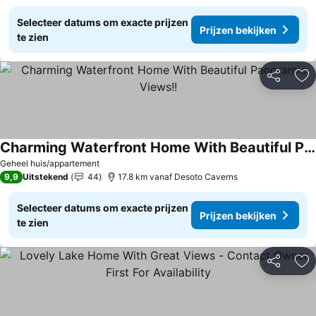
Selecteer datums om exacte prijzen
Prijzen bekijken
te zien
Delen
To
Charming Waterfront Home With Beautiful Panoramic Views!!
Geheel huis/appartement
9,9
Uitstekend
44
17.8 km vanaf Desoto Caverns
Selecteer datums om exacte prijzen
Prijzen bekijken
te zien
Delen
To