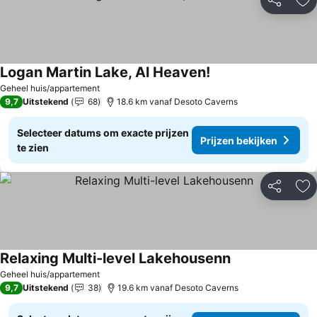
Delen
To
Logan Martin Lake, Al Heaven!
Geheel huis/appartement
9,7
Uitstekend
68
18.6 km vanaf Desoto Caverns
Selecteer datums om exacte prijzen
Prijzen bekijken
te zien
Delen
To
Relaxing Multi-level Lakehousenn
Geheel huis/appartement
9,7
Uitstekend
38
19.6 km vanaf Desoto Caverns