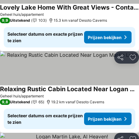
Lovely Lake Home With Great Views - Contact Owner First For Availability
Geheel huis/appartement
9,9
Uitstekend
103
15.3 km vanaf Desoto Caverns
Selecteer datums om exacte prijzen
Prijzen bekijken
te zien
Delen
To
Relaxing Rustic Cabin Located Near Logan Martin Lake
Geheel huis/appartement
9,8
Uitstekend
65
19.2 km vanaf Desoto Caverns
Selecteer datums om exacte prijzen
Prijzen bekijken
te zien