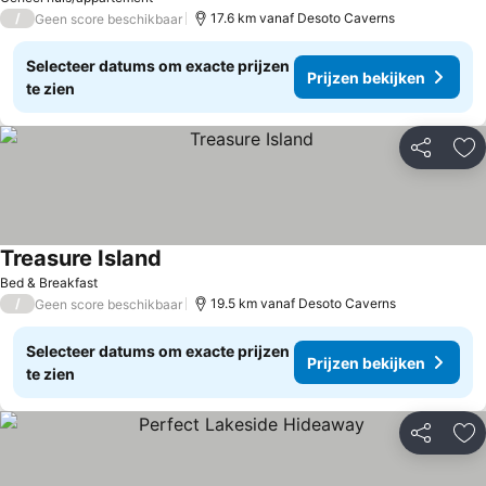
/
17.6 km vanaf Desoto Caverns
Geen score beschikbaar
Selecteer datums om exacte prijzen
Prijzen bekijken
te zien
Delen
To
Treasure Island
Bed & Breakfast
/
19.5 km vanaf Desoto Caverns
Geen score beschikbaar
Selecteer datums om exacte prijzen
Prijzen bekijken
te zien
Delen
To