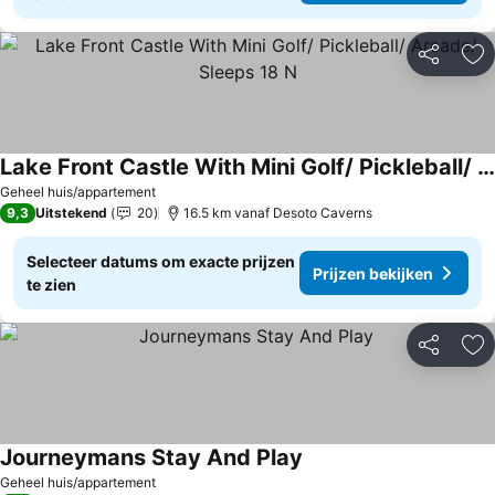
Delen
To
Lake Front Castle With Mini Golf/ Pickleball/ Arcade/ Sleeps 18 N
Geheel huis/appartement
9,3
Uitstekend
20
16.5 km vanaf Desoto Caverns
Selecteer datums om exacte prijzen
Prijzen bekijken
te zien
Delen
To
Journeymans Stay And Play
Geheel huis/appartement