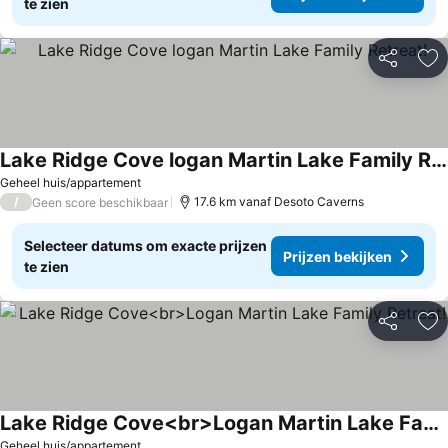
te zien
Delen
To
Lake Ridge Cove logan Martin Lake Family Retreat!
Geheel huis/appartement
/
17.6 km vanaf Desoto Caverns
Geen score beschikbaar
Selecteer datums om exacte prijzen
Prijzen bekijken
te zien
Delen
To
Lake Ridge Cove<br>Logan Martin Lake Family Retreat!
Geheel huis/appartement