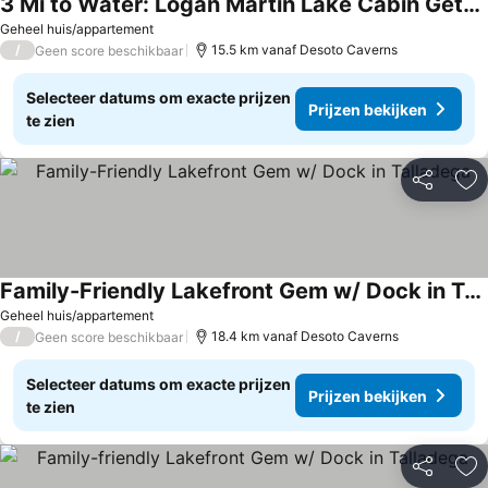
3 Mi to Water: Logan Martin Lake Cabin Getaway
Geheel huis/appartement
/
15.5 km vanaf Desoto Caverns
Geen score beschikbaar
Selecteer datums om exacte prijzen
Prijzen bekijken
te zien
Delen
To
Family-Friendly Lakefront Gem w/ Dock in Talladega
Geheel huis/appartement
/
18.4 km vanaf Desoto Caverns
Geen score beschikbaar
Selecteer datums om exacte prijzen
Prijzen bekijken
te zien
Delen
To