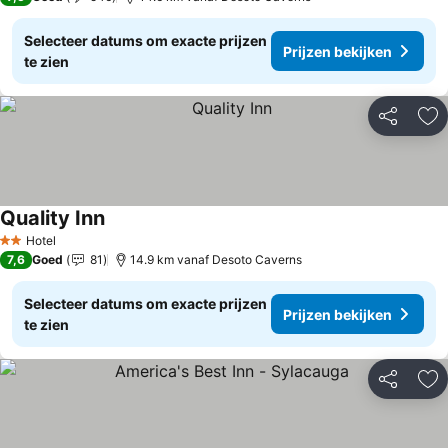
Selecteer datums om exacte prijzen
Prijzen bekijken
te zien
Delen
To
Quality Inn
Hotel
2 Sterren
7,6
Goed
81
14.9 km vanaf Desoto Caverns
Selecteer datums om exacte prijzen
Prijzen bekijken
te zien
Delen
To