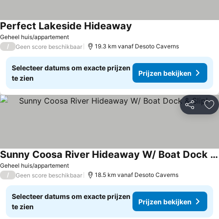
Perfect Lakeside Hideaway
Geheel huis/appartement
/
19.3 km vanaf Desoto Caverns
Geen score beschikbaar
Selecteer datums om exacte prijzen
Prijzen bekijken
te zien
Delen
To
Sunny Coosa River Hideaway W/ Boat Dock & Slip!
Geheel huis/appartement
/
18.5 km vanaf Desoto Caverns
Geen score beschikbaar
Selecteer datums om exacte prijzen
Prijzen bekijken
te zien