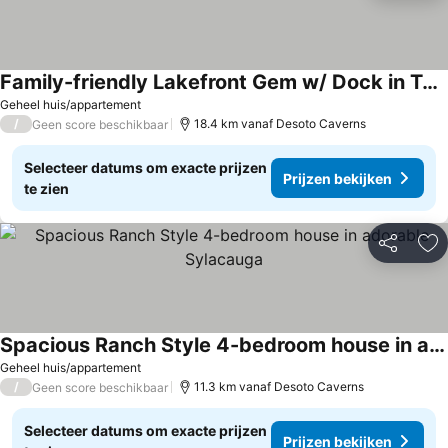
Family-friendly Lakefront Gem w/ Dock in Talladega
Geheel huis/appartement
/
18.4 km vanaf Desoto Caverns
Geen score beschikbaar
Selecteer datums om exacte prijzen
Prijzen bekijken
te zien
Delen
To
Spacious Ranch Style 4-bedroom house in adorable Sylacauga
Geheel huis/appartement
/
11.3 km vanaf Desoto Caverns
Geen score beschikbaar
Selecteer datums om exacte prijzen
Prijzen bekijken