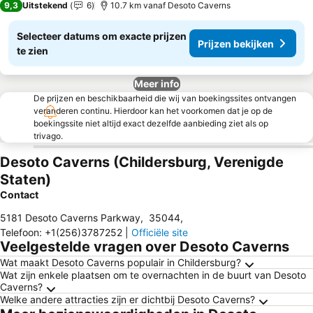
9,3
Uitstekend
6
10.7 km vanaf Desoto Caverns
Selecteer datums om exacte prijzen
Prijzen bekijken
te zien
Meer info
De prijzen en beschikbaarheid die wij van boekingssites ontvangen
veranderen continu. Hierdoor kan het voorkomen dat je op de
boekingssite niet altijd exact dezelfde aanbieding ziet als op
trivago.
Desoto Caverns (Childersburg, Verenigde
Staten)
Contact
5181 Desoto Caverns Parkway
,
35044
,
Telefoon
:
+1(256)3787252
|
Officiële site
Veelgestelde vragen over Desoto Caverns
Wat maakt Desoto Caverns populair in Childersburg?
Wat zijn enkele plaatsen om te overnachten in de buurt van Desoto
Caverns?
Welke andere attracties zijn er dichtbij Desoto Caverns?