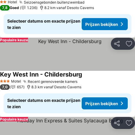
Hotel
Seizoensgebonden buitenzwembad
2 Sterren
7,8
Goed
1.236
8.2 km vanaf Desoto Caverns
Selecteer datums om exacte prijzen
Prijzen bekijken
te zien
Populaire keuze
Delen
To
Key West Inn - Childersburg
Motel
Recent gerenoveerde kamers
3 Sterren
7,0
657
8.3 km vanaf Desoto Caverns
Selecteer datums om exacte prijzen
Prijzen bekijken
te zien
Populaire keuze
Delen
To