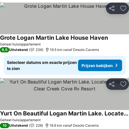
Delen
To
Grote Logan Martin Lake House Haven
Geheel huis/appartement
9,5
Uitstekend
236
19.5 km vanaf Desoto Caverns
Selecteer datums om exacte prijzen
Prijzen bekijken
te zien
Delen
To
Yurt On Beautiful Logan Martin Lake. Located Within Clear Creek Cove Rv Resort
Geheel huis/appartement
10
Uitstekend
226
16.6 km vanaf Desoto Caverns