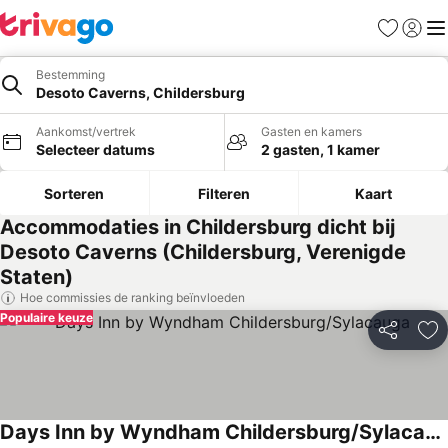
Favorieten
Aanmel
Me
Bestemming
Desoto Caverns, Childersburg
Aankomst/vertrek
Gasten en kamers
Selecteer datums
2 gasten, 1 kamer
Sorteren
Filteren
Kaart
Accommodaties in Childersburg dicht bij
Desoto Caverns (Childersburg, Verenigde
Staten)
Hoe commissies de ranking beïnvloeden
Populaire keuze
Delen
To
Days Inn by Wyndham Childersburg/Sylacauga