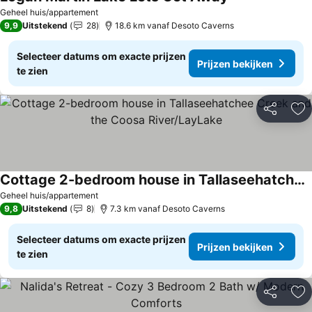
Geheel huis/appartement
9,9
Uitstekend
28
18.6 km vanaf Desoto Caverns
Selecteer datums om exacte prijzen
Prijzen bekijken
te zien
Delen
To
Cottage 2-bedroom house in Tallaseehatchee Creek and the Coosa River/LayLake
Geheel huis/appartement
9,8
Uitstekend
8
7.3 km vanaf Desoto Caverns
Selecteer datums om exacte prijzen
Prijzen bekijken
te zien
Delen
To