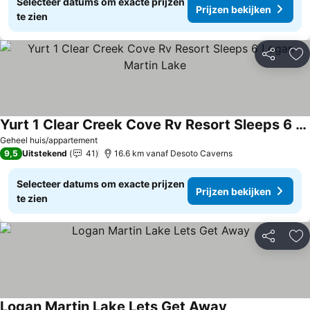
Selecteer datums om exacte prijzen
Prijzen bekijken
te zien
Delen
To
Yurt 1 Clear Creek Cove Rv Resort Sleeps 6 Logan Martin Lake
Geheel huis/appartement
9,5
Uitstekend
41
16.6 km vanaf Desoto Caverns
Selecteer datums om exacte prijzen
Prijzen bekijken
te zien
Delen
To
Logan Martin Lake Lets Get Away