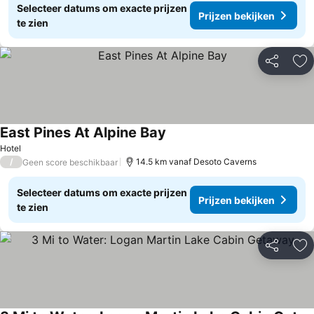
Selecteer datums om exacte prijzen
Prijzen bekijken
te zien
Delen
To
East Pines At Alpine Bay
Hotel
/
14.5 km vanaf Desoto Caverns
Geen score beschikbaar
Selecteer datums om exacte prijzen
Prijzen bekijken
te zien
Delen
To