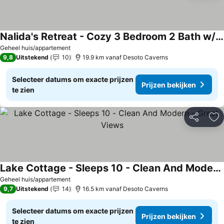
Nalida's Retreat - Cozy 3 Bedroom 2 Bath w/ Modern Comforts
Geheel huis/appartement
9,8
Uitstekend
10
19.9 km vanaf Desoto Caverns
Selecteer datums om exacte prijzen
Prijzen bekijken
te zien
Delen
To
Lake Cottage - Sleeps 10 - Clean And Modern - Great Views
Geheel huis/appartement
9,7
Uitstekend
14
16.5 km vanaf Desoto Caverns
Selecteer datums om exacte prijzen
Prijzen bekijken
te zien