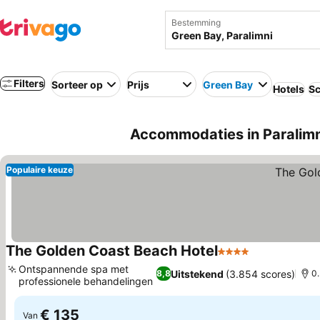
Bestemming
Filters
Sorteer op
Prijs
Green Bay
Hotels
Sc
Accommodaties in Paralimni
Populaire keuze
The Golden Coast Beach Hotel
4 Sterren
Ontspannende spa met
Uitstekend
(3.854 scores)
8,8
0
professionele behandelingen
€ 135
Van