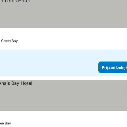
f Green Bay
Prijzen bekij
een Bay