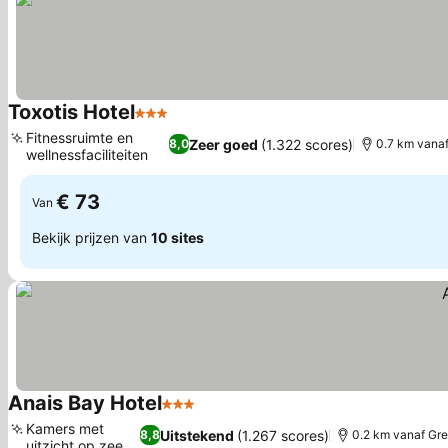
Toxotis Hotel
3 Sterren
Fitnessruimte en
Zeer goed
(1.322 scores)
8,0
0.7 km vana
wellnessfaciliteiten
€ 73
Van
Bekijk prijzen van
10 sites
Anais Bay Hotel
3 Sterren
Kamers met
Uitstekend
(1.267 scores)
8,8
0.2 km vanaf Gr
uitzicht op zee