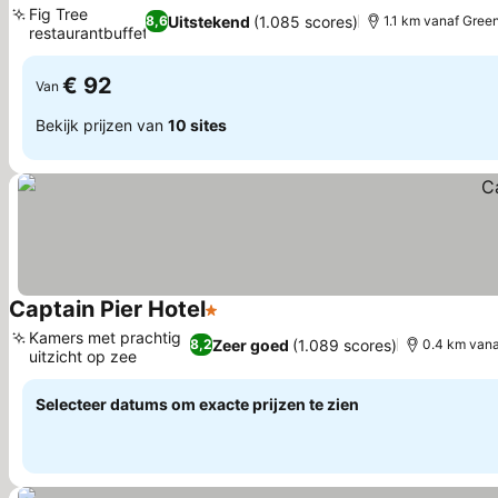
Fig Tree
Uitstekend
(1.085 scores)
8,6
1.1 km vanaf Gree
restaurantbuffet
€ 92
Van
Bekijk prijzen van
10 sites
Captain Pier Hotel
1 Sterren
Kamers met prachtig
Zeer goed
(1.089 scores)
8,2
0.4 km van
uitzicht op zee
Selecteer datums om exacte prijzen te zien