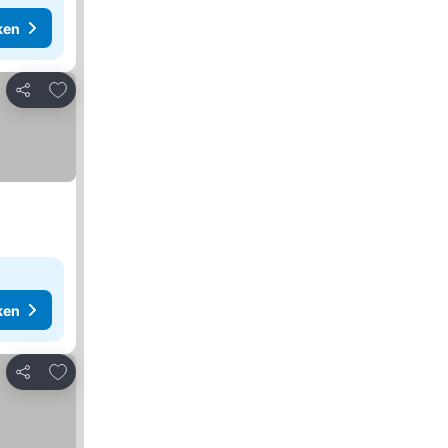
ken
Toevoegen aan favorieten
Delen
ken
Toevoegen aan favorieten
Delen