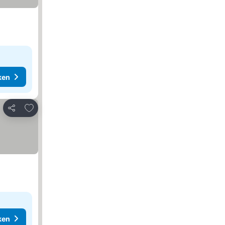
ken
Toevoegen aan favorieten
Delen
ken