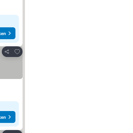
ken
Toevoegen aan favorieten
Delen
ken