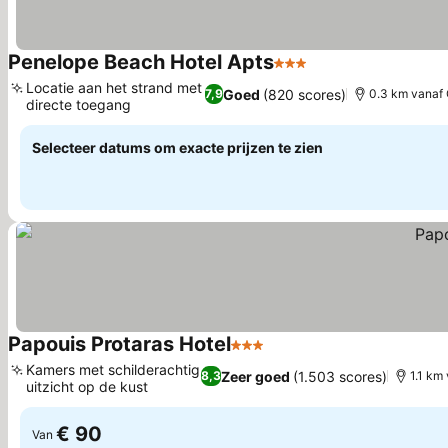
Penelope Beach Hotel Apts
3 Sterren
Locatie aan het strand met
Goed
(820 scores)
7,9
0.3 km vanaf
directe toegang
Selecteer datums om exacte prijzen te zien
Papouis Protaras Hotel
3 Sterren
Kamers met schilderachtig
Zeer goed
(1.503 scores)
8,3
1.1 km
uitzicht op de kust
€ 90
Van