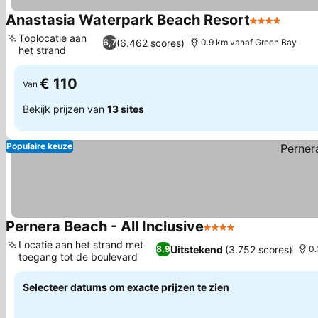
Anastasia Waterpark Beach Resort
4 Sterren
Toplocatie aan
(6.462 scores)
6,7
0.9 km vanaf Green Bay
het strand
€ 110
Van
Bekijk prijzen van
13 sites
Populaire keuze
Pernera Beach - All Inclusive
4 Sterren
Locatie aan het strand met
Uitstekend
(3.752 scores)
8,9
0.
toegang tot de boulevard
Selecteer datums om exacte prijzen te zien