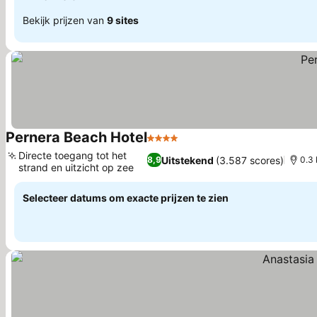
Bekijk prijzen van
9 sites
Pernera Beach Hotel
4 Sterren
Directe toegang tot het
Uitstekend
(3.587 scores)
8,9
0.3
strand en uitzicht op zee
Selecteer datums om exacte prijzen te zien