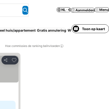
NL · €
Menu
Aanmelden
Toon op kaart
eel huis/appartement
Gratis annulering
Wifi
Halfpension
Aparth
Hoe commissies de ranking beïnvloeden
Toevoegen aan favorieten
Delen