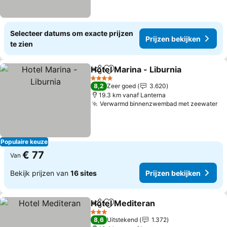
Selecteer datums om exacte prijzen
Prijzen bekijken
te zien
Hotel Marina - Liburnia
Delen
Toevoegen aan favorieten
Pri
4 Sterren
8,2
Zeer goed
3.620
19.3 km vanaf Lanterna
Verwarmd binnenzwembad met zeewater
Pr
Populaire keuze
€ 77
Van
Bekijk prijzen van
16 sites
Prijzen bekijken
Hotel Mediteran
Delen
Toevoegen aan favorieten
Prijzen be
3 Sterren
8,6
Uitstekend
1.372