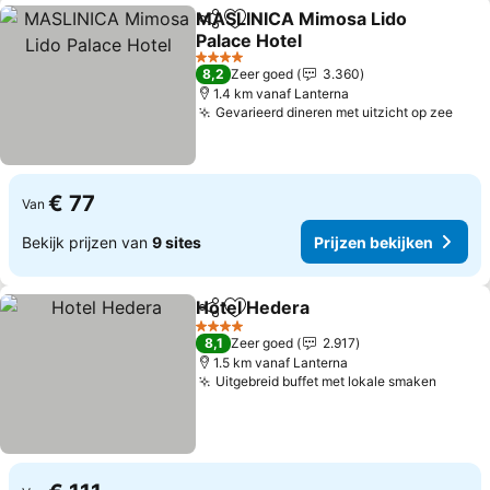
MASLINICA Mimosa Lido
Delen
Toevoegen aan favorieten
Palace Hotel
Prijzen bekijken
4 Sterren
8,2
Zeer goed
3.360
1.4 km vanaf Lanterna
Gevarieerd dineren met uitzicht op zee
Prij
€ 77
Van
Bekijk prijzen van
9 sites
Prijzen bekijken
Hotel Hedera
Delen
Toevoegen aan favorieten
Prijzen bekij
4 Sterren
8,1
Zeer goed
2.917
1.5 km vanaf Lanterna
Uitgebreid buffet met lokale smaken
Prijze