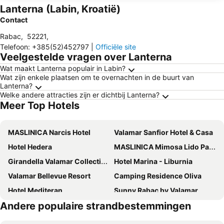
Lanterna (Labin, Kroatië)
Contact
Rabac
,
52221
,
Telefoon
:
+385(52)452797
|
Officiële site
Veelgestelde vragen over Lanterna
Wat maakt Lanterna populair in Labin?
Wat zijn enkele plaatsen om te overnachten in de buurt van
Lanterna?
Welke andere attracties zijn er dichtbij Lanterna?
Meer Top Hotels
MASLINICA Narcis Hotel
Valamar Sanfior Hotel & Casa
Hotel Hedera
MASLINICA Mimosa Lido Palace Hotel
Girandella Valamar Collection Resort
Hotel Marina - Liburnia
Valamar Bellevue Resort
Camping Residence Oliva
Hotel Mediteran
Sunny Rabac by Valamar
Andere populaire strandbestemmingen
Adoral Boutique Hotel
Hotel Carmen
La Loggia Hotel
Rooms Luna Sol