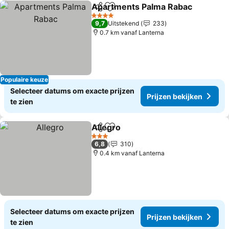
Apartments Palma Rabac
Delen
Toevoegen aan favorieten
P
4 Sterren
9,7
Uitstekend
233
0.7 km vanaf Lanterna
Populaire keuze
Selecteer datums om exacte prijzen
Prijzen bekijken
te zien
Allegro
Delen
Toevoegen aan favorieten
Prijzen bekijken
3 Sterren
6,8
310
0.4 km vanaf Lanterna
Selecteer datums om exacte prijzen
Prijzen bekijken
te zien