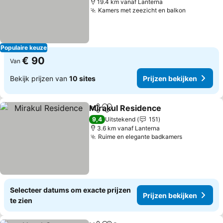
19.4 km vanaf Lanterna
Kamers met zeezicht en balkon
Prijzen be
Populaire keuze
€ 90
Van
Bekijk prijzen van
10 sites
Prijzen bekijken
Mirakul Residence
Delen
Toevoegen aan favorieten
Prijzen 
9,4
Uitstekend
151
3.6 km vanaf Lanterna
Ruime en elegante badkamers
Prijzen bek
Selecteer datums om exacte prijzen
Prijzen bekijken
te zien