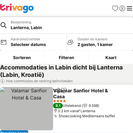
Favorieten
Aanmel
Me
Bestemming
Lanterna, Labin
Aankomst/vertrek
Gasten en kamers
Selecteer datums
2 gasten, 1 kamer
Sorteren
Filteren
Kaart
Accommodaties in Labin dicht bij Lanterna
(Labin, Kroatië)
Hoe commissies de ranking beïnvloeden
Valamar Sanfior Hotel &
Delen
Toevoegen aan favorieten
Casa
Prijzen bekijken
4 Sterren
9,1
Uitstekend
9.598
0.2 km vanaf Lanterna
Showcooking Mediterraans buffet
Prijzen 
Populaire keuze