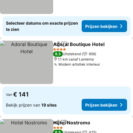
Selecteer datums om exacte prijzen
Prijzen bekijken
te zien
Adoral Boutique Hotel
Delen
Toevoegen aan favorieten
Prij
4 Sterren
9,5
Uitstekend
956
1.1 km vanaf Lanterna
Modern artistiek interieur
Prijzen bekijke
€ 141
Van
Bekijk prijzen van
19 sites
Prijzen bekijken
Hotel Nostromo
Delen
Toevoegen aan favorieten
Prijzen be
3 Sterren
8,5
Uitstekend
475