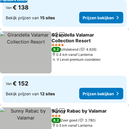
€ 138
Van
Bekijk prijzen van
15 sites
Prijzen bekijken
Girandella Valamar
Delen
Toevoegen aan favorieten
Collection Resort
Prijzen bekijken
4 Sterren
9,2
Uitstekend
4.626
0.4 km vanaf Lanterna
V Level premium voordelen
Prijzen bekij
€ 152
Van
Bekijk prijzen van
12 sites
Prijzen bekijken
Sunny Rabac by Valamar
Delen
Toevoegen aan favorieten
P
3 Sterren
8,2
Zeer goed
3.780
0.5 km vanaf Lanterna