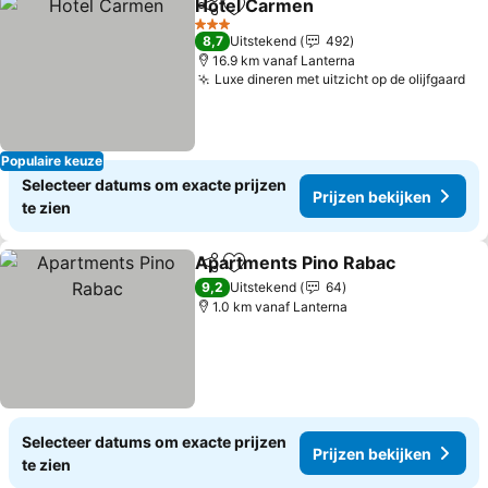
Hotel Carmen
Delen
Toevoegen aan favorieten
Prijzen bekij
3 Sterren
8,7
Uitstekend
492
16.9 km vanaf Lanterna
Luxe dineren met uitzicht op de olijfgaard
Pr
Populaire keuze
Selecteer datums om exacte prijzen
Prijzen bekijken
te zien
Apartments Pino Rabac
Delen
Toevoegen aan favorieten
Pr
9,2
Uitstekend
64
1.0 km vanaf Lanterna
Selecteer datums om exacte prijzen
Prijzen bekijken
te zien