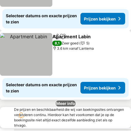
Selecteer datums om exacte prijzen
Prijzen bekijken
te zien
Apartment Labin
Delen
Toevoegen aan favorieten
Prijzen be
8,1
Zeer goed
5
3.6 km vanaf Lanterna
Selecteer datums om exacte prijzen
Prijzen bekijken
te zien
Meer info
De prijzen en beschikbaarheid die wij van boekingssites ontvangen
veranderen continu. Hierdoor kan het voorkomen dat je op de
boekingssite niet altijd exact dezelfde aanbieding ziet als op
trivago.