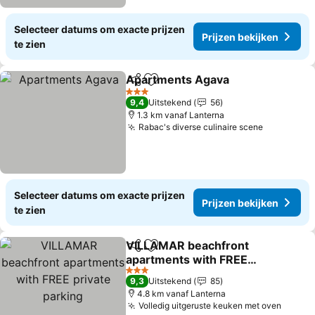
Selecteer datums om exacte prijzen
Prijzen bekijken
te zien
Apartments Agava
Delen
Toevoegen aan favorieten
Prijzen
3 Sterren
9,4
Uitstekend
56
1.3 km vanaf Lanterna
Rabac's diverse culinaire scene
Prijzen be
Selecteer datums om exacte prijzen
Prijzen bekijken
te zien
VILLAMAR beachfront
Delen
Toevoegen aan favorieten
apartments with FREE
private parking
Prijzen bekijken
3 Sterren
9,3
Uitstekend
85
4.8 km vanaf Lanterna
Volledig uitgeruste keuken met oven
Prijze