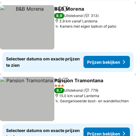
B&B Morena
Delen
Toevoegen aan favorieten
Prijzen bekijk
8,9
Uitstekend
313
3.9 km vanaf Lanterna
Kamers met eigen balkon of patio
Prijzen 
Selecteer datums om exacte prijzen
Prijzen bekijken
te zien
Pansion Tramontana
Delen
Toevoegen aan favorieten
Prijze
3 Sterren
8,7
Uitstekend
779
15.0 km vanaf Lanterna
Georganiseerde boot- en wandeltochten
Pri
Selecteer datums om exacte prijzen
Prijzen bekijken