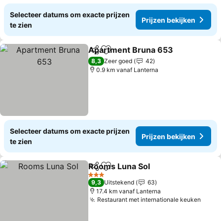
Selecteer datums om exacte prijzen
Prijzen bekijken
te zien
Apartment Bruna 653
Delen
Toevoegen aan favorieten
Prij
8,3
Zeer goed
42
0.9 km vanaf Lanterna
Selecteer datums om exacte prijzen
Prijzen bekijken
te zien
Rooms Luna Sol
Delen
Toevoegen aan favorieten
Prijzen be
3 Sterren
9,3
Uitstekend
63
17.4 km vanaf Lanterna
Restaurant met internationale keuken
Prijz