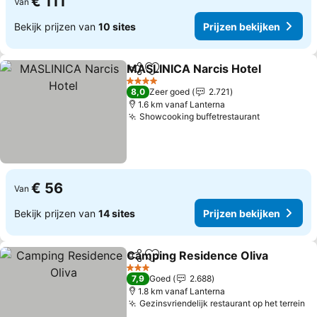
€ 111
Van
Bekijk prijzen van
10 sites
Prijzen bekijken
MASLINICA Narcis Hotel
Delen
Toevoegen aan favorieten
Pr
4 Sterren
8,0
Zeer goed
2.721
1.6 km vanaf Lanterna
Showcooking buffetrestaurant
Prijzen bek
€ 56
Van
Bekijk prijzen van
14 sites
Prijzen bekijken
Camping Residence Oliva
Delen
Toevoegen aan favorieten
3 Sterren
7,9
Goed
2.688
1.8 km vanaf Lanterna
Gezinsvriendelijk restaurant op het terrein
Pr