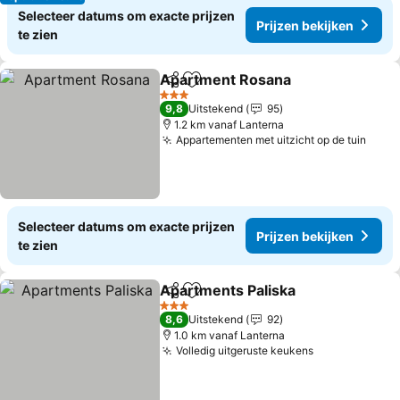
Selecteer datums om exacte prijzen
Prijzen bekijken
te zien
Apartment Rosana
Delen
Toevoegen aan favorieten
Prijzen
3 Sterren
9,8
Uitstekend
95
1.2 km vanaf Lanterna
Appartementen met uitzicht op de tuin
Prijz
Selecteer datums om exacte prijzen
Prijzen bekijken
te zien
Apartments Paliska
Delen
Toevoegen aan favorieten
Prijzen
3 Sterren
8,6
Uitstekend
92
1.0 km vanaf Lanterna
Volledig uitgeruste keukens
Prijzen bekij