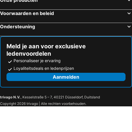
Baška Strandhotels
Pag Strandhotels
Rab Strandhotels
Njivice Strandhotels
Voorwaarden en beleid
Senj Strandhotels
Duino-Aurisina Strandhotels
Ondersteuning
Novi Vinodolski Strandhotels
Strunjan Strandhotels
Selce Strandhotels
Monfalcone Strandhotels
Meld je aan voor exclusieve
ledenvoordelen
Personaliseer je ervaring
Loyaliteitsdeals en ledenprijzen
Aanmelden
trivago N.V.
, Kesselstraße 5 – 7, 40221 Düsseldorf, Duitsland
Copyright 2026 trivago | Alle rechten voorbehouden.