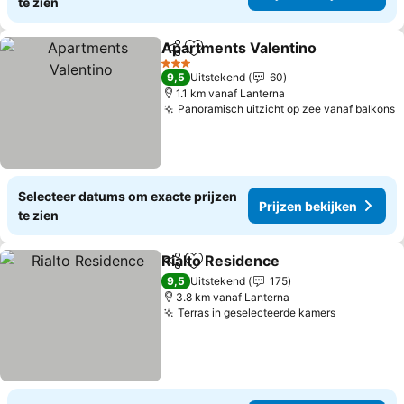
te zien
Apartments Valentino
Delen
Toevoegen aan favorieten
Prij
3 Sterren
9,5
Uitstekend
60
1.1 km vanaf Lanterna
Panoramisch uitzicht op zee vanaf balkons
P
Selecteer datums om exacte prijzen
Prijzen bekijken
te zien
Rialto Residence
Delen
Toevoegen aan favorieten
Prijzen be
9,5
Uitstekend
175
3.8 km vanaf Lanterna
Terras in geselecteerde kamers
Prijzen be