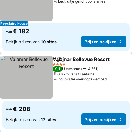
Leuk uitje gericht op families
Prijzen beki
Populaire keuze
€ 182
Van
Bekijk prijzen van
10 sites
Prijzen bekijken
Valamar Bellevue Resort
Delen
Toevoegen aan favorieten
P
4 Sterren
9,1
Uitstekend
4.561
0.6 km vanaf Lanterna
Zoutwater overloopzwembad
Prijzen bek
€ 208
Van
Bekijk prijzen van
12 sites
Prijzen bekijken