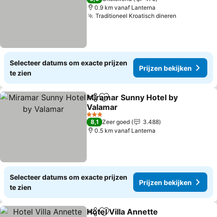
0.9 km vanaf Lanterna
Traditioneel Kroatisch dineren
Prijzen bek
Selecteer datums om exacte prijzen
Prijzen bekijken
te zien
Miramar Sunny Hotel by
Delen
Toevoegen aan favorieten
Valamar
Prijzen bekijken
3 Sterren
8,1
Zeer goed
3.488
0.5 km vanaf Lanterna
Selecteer datums om exacte prijzen
Prijzen bekijken
te zien
Hotel Villa Annette
Delen
Toevoegen aan favorieten