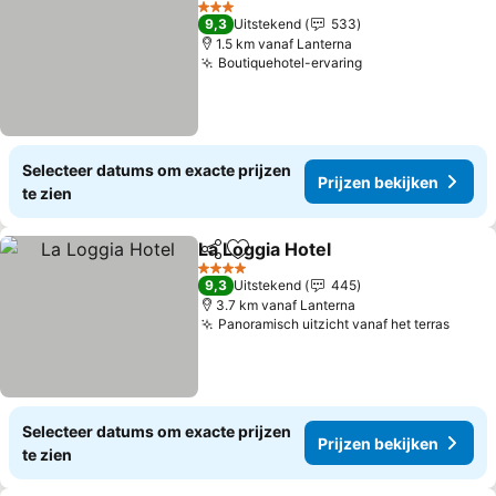
Prijzen
3 Sterren
9,3
Uitstekend
533
1.5 km vanaf Lanterna
Boutiquehotel-ervaring
Prijzen bekijken
Selecteer datums om exacte prijzen
Prijzen bekijken
te zien
La Loggia Hotel
Delen
Toevoegen aan favorieten
Prijzen bek
4 Sterren
9,3
Uitstekend
445
3.7 km vanaf Lanterna
Panoramisch uitzicht vanaf het terras
Prijz
Selecteer datums om exacte prijzen
Prijzen bekijken
te zien