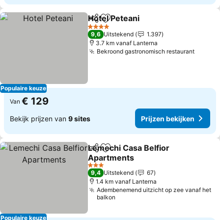
Hotel Peteani
Delen
Toevoegen aan favorieten
Prijzen bekij
4 Sterren
9,6
Uitstekend
1.397
3.7 km vanaf Lanterna
Bekroond gastronomisch restaurant
Prijzen
Populaire keuze
€ 129
Van
Bekijk prijzen van
9 sites
Prijzen bekijken
Lemechi Casa Belfior
Delen
Toevoegen aan favorieten
Apartments
Prijzen bekijken
3 Sterren
9,4
Uitstekend
67
1.4 km vanaf Lanterna
Adembenemend uitzicht op zee vanaf het
balkon
Populaire keuze