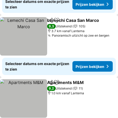
Selecteer datums om exacte prijzen
Prijzen bekijken
te zien
Lemechi Casa San Marco
Delen
Toevoegen aan favorieten
P
9,3
Uitstekend
105
3.7 km vanaf Lanterna
Panoramisch uitzicht op zee en bergen
Prij
Selecteer datums om exacte prijzen
Prijzen bekijken
te zien
Apartments M&M
Delen
Toevoegen aan favorieten
Prijzen 
9,2
Uitstekend
11
1.0 km vanaf Lanterna