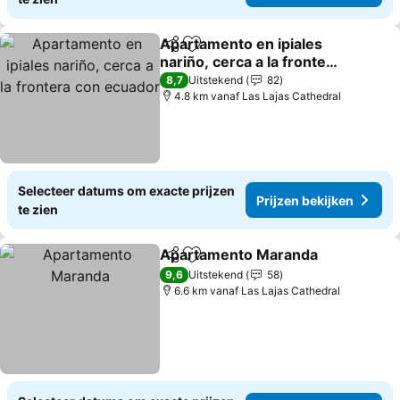
Apartamento en ipiales
Delen
Toevoegen aan favorieten
nariño, cerca a la frontera
con ecuador
8,7
Uitstekend
82
4.8 km vanaf Las Lajas Cathedral
Selecteer datums om exacte prijzen
Prijzen bekijken
te zien
Apartamento Maranda
Delen
Toevoegen aan favorieten
9,6
Uitstekend
58
6.6 km vanaf Las Lajas Cathedral