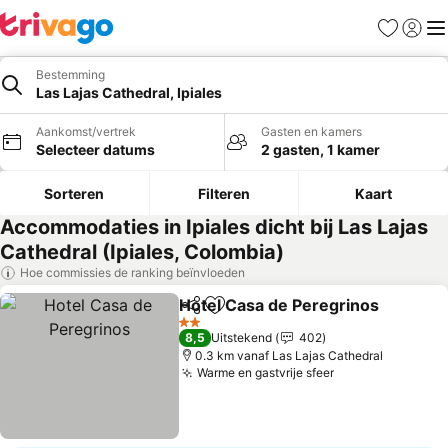
Favorieten
Aanmel
Me
Bestemming
Las Lajas Cathedral, Ipiales
Aankomst/vertrek
Gasten en kamers
Selecteer datums
2 gasten, 1 kamer
Sorteren
Filteren
Kaart
Accommodaties in Ipiales dicht bij Las Lajas
Cathedral (Ipiales, Colombia)
Hoe commissies de ranking beïnvloeden
Hotel Casa de Peregrinos
Delen
Toevoegen aan favorieten
2 Sterren
8,5
Uitstekend
402
0.3 km vanaf Las Lajas Cathedral
Warme en gastvrije sfeer