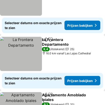
Selecteer datums om exacte prijzen
Prijzen bekijken
te zien
La Frontera
Delen
Toevoegen aan favorieten
Departamento
9,4
Uitstekend
25
16.0 km vanaf Las Lajas Cathedral
Selecteer datums om exacte prijzen
Prijzen bekijken
te zien
Apartamento Amoblado
Delen
Toevoegen aan favorieten
Ipiales
9,1
Uitstekend
31