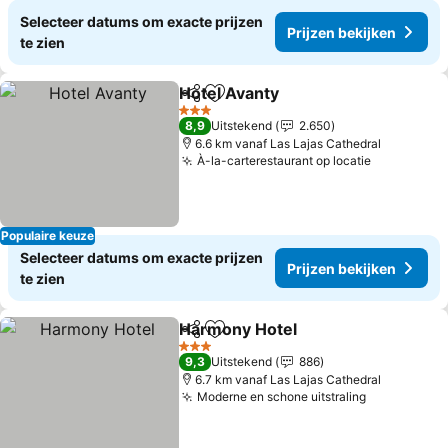
Selecteer datums om exacte prijzen
Prijzen bekijken
te zien
Hotel Avanty
Delen
Toevoegen aan favorieten
3 Sterren
8,9
Uitstekend
2.650
6.6 km vanaf Las Lajas Cathedral
À-la-carterestaurant op locatie
Populaire keuze
Selecteer datums om exacte prijzen
Prijzen bekijken
te zien
Harmony Hotel
Delen
Toevoegen aan favorieten
3 Sterren
9,3
Uitstekend
886
6.7 km vanaf Las Lajas Cathedral
Moderne en schone uitstraling