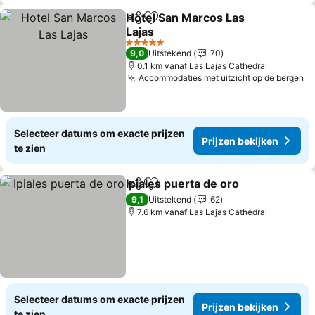
Hotel San Marcos Las
Delen
Toevoegen aan favorieten
Lajas
5 Sterren
9,0
Uitstekend
70
0.1 km vanaf Las Lajas Cathedral
Accommodaties met uitzicht op de bergen
Selecteer datums om exacte prijzen
Prijzen bekijken
te zien
Ipiales puerta de oro
Delen
Toevoegen aan favorieten
9,1
Uitstekend
62
7.6 km vanaf Las Lajas Cathedral
Selecteer datums om exacte prijzen
Prijzen bekijken
te zien