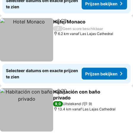
Selecteer datums om exacte prijzen
Prijzen bekijken
te zien
Hotel Monaco
Delen
Toevoegen aan favorieten
/
Geen score beschikbaar
6.2 km vanaf Las Lajas Cathedral
Selecteer datums om exacte prijzen
Prijzen bekijken
te zien
Habitación con baño
Delen
Toevoegen aan favorieten
privado
9,0
Uitstekend
9
13.4 km vanaf Las Lajas Cathedral