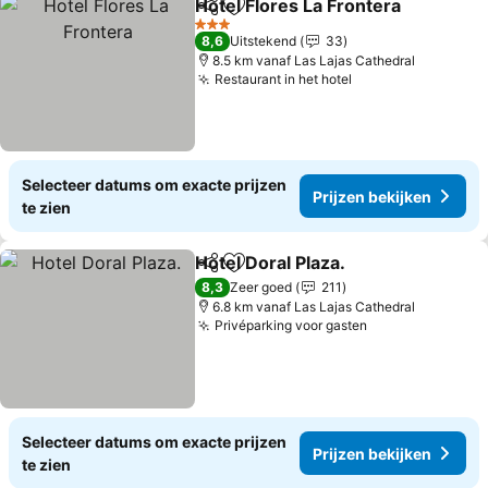
Hotel Flores La Frontera
Delen
Toevoegen aan favorieten
3 Sterren
8,6
Uitstekend
33
8.5 km vanaf Las Lajas Cathedral
Restaurant in het hotel
Selecteer datums om exacte prijzen
Prijzen bekijken
te zien
Hotel Doral Plaza.
Delen
Toevoegen aan favorieten
8,3
Zeer goed
211
6.8 km vanaf Las Lajas Cathedral
Privéparking voor gasten
Selecteer datums om exacte prijzen
Prijzen bekijken
te zien