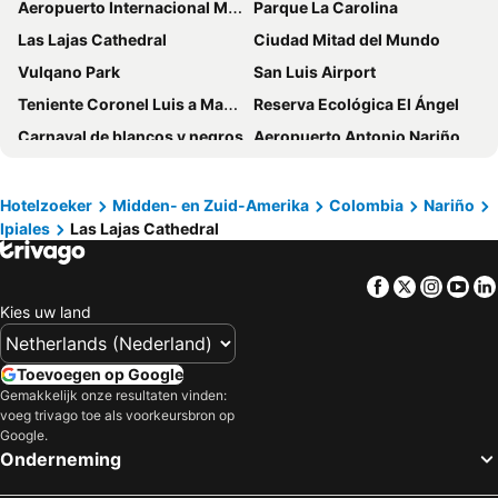
Aeropuerto Internacional Mariscal Sucre
Parque La Carolina
Las Lajas Cathedral
Ciudad Mitad del Mundo
Vulqano Park
San Luis Airport
Teniente Coronel Luis a Mantilla International Airport
Reserva Ecológica El Ángel
Carnaval de blancos y negros
Aeropuerto Antonio Nariño
Yahuarcocha Lake
San Pablo Lake
Laguna de Cuicocha
Lago Agrio Airport
Hotelzoeker
Midden- en Zuid-Amerika
Colombia
Nariño
Ipiales
Las Lajas Cathedral
La Ronda
City of Quito
Teleférico
Basílica del Voto Nacional
Facebook
Twitter
Insta
Yo
Centro Cultural Metropolitano
Plaza Grande
Kies uw land
Museo Camilo Egas
Luchthaven La Florida
Parque Arqueológico de San Agustín
Toevoegen op Google
Gemakkelijk onze resultaten vinden:
voeg trivago toe als voorkeursbron op
Google.
Onderneming