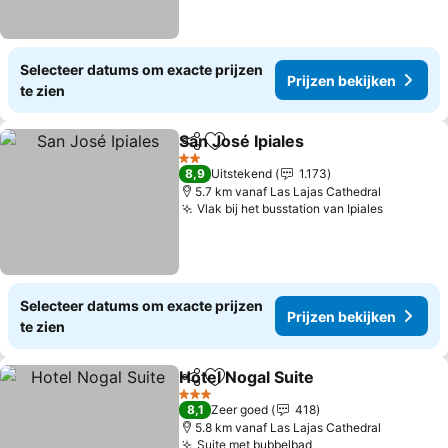
Selecteer datums om exacte prijzen
Prijzen bekijken
te zien
San José Ipiales
Delen
Toevoegen aan favorieten
2 Sterren
8,9
Uitstekend
1.173
5.7 km vanaf Las Lajas Cathedral
Vlak bij het busstation van Ipiales
Selecteer datums om exacte prijzen
Prijzen bekijken
te zien
Hotel Nogal Suite
Delen
Toevoegen aan favorieten
3 Sterren
8,1
Zeer goed
418
5.8 km vanaf Las Lajas Cathedral
Suite met bubbelbad