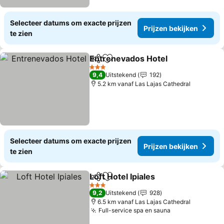
Selecteer datums om exacte prijzen
Prijzen bekijken
te zien
Entrenevados Hotel
Delen
Toevoegen aan favorieten
3 Sterren
9,4
Uitstekend
192
5.2 km vanaf Las Lajas Cathedral
Selecteer datums om exacte prijzen
Prijzen bekijken
te zien
Loft Hotel Ipiales
Delen
Toevoegen aan favorieten
3 Sterren
9,2
Uitstekend
928
6.5 km vanaf Las Lajas Cathedral
Full-service spa en sauna