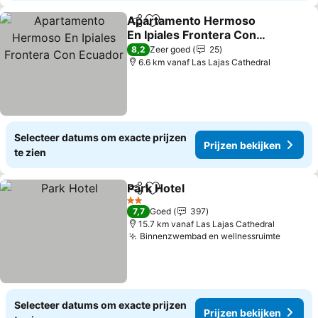
Apartamento Hermoso
Delen
Toevoegen aan favorieten
En Ipiales Frontera Con
Ecuador
8,2
Zeer goed
25
6.6 km vanaf Las Lajas Cathedral
Selecteer datums om exacte prijzen
Prijzen bekijken
te zien
Park Hotel
Delen
Toevoegen aan favorieten
2 Sterren
7,7
Goed
397
15.7 km vanaf Las Lajas Cathedral
Binnenzwembad en wellnessruimte
Selecteer datums om exacte prijzen
Prijzen bekijken