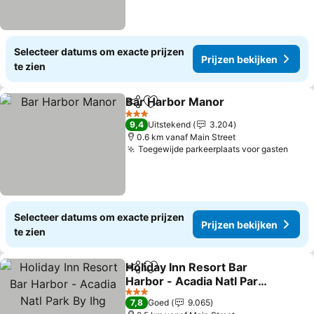
Selecteer datums om exacte prijzen
Prijzen bekijken
te zien
Bar Harbor Manor
Delen
Toevoegen aan favorieten
Prijzen 
3 Sterren
9,4
Uitstekend
3.204
0.6 km vanaf Main Street
Toegewijde parkeerplaats voor gasten
Prijz
Selecteer datums om exacte prijzen
Prijzen bekijken
te zien
Holiday Inn Resort Bar
Delen
Toevoegen aan favorieten
Harbor - Acadia Natl Park
By Ihg
Prijzen bekijken
3 Sterren
7,8
Goed
9.065