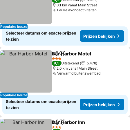
0.1 km vanaf Main Street
Leuke avondactiviteiten
Prijzen bekijke
Populaire keuze
Selecteer datums om exacte prijzen
Prijzen bekijken
te zien
Bar Harbor Motel
Delen
Toevoegen aan favorieten
Prijzen b
3 Sterren
9,5
Uitstekend
5.478
2.0 km vanaf Main Street
Verwarmd buitenzwembad
Prijzen bekij
Populaire keuze
Selecteer datums om exacte prijzen
Prijzen bekijken
te zien
Bar Harbor Inn
Delen
Toevoegen aan favorieten
Prijzen beki
3 Sterren