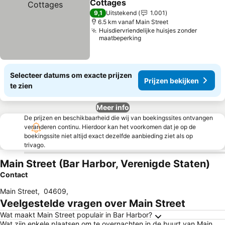
Cottages
Prijzen bekijken
9,1
Uitstekend
1.001
6.5 km vanaf Main Street
Huisdiervriendelijke huisjes zonder
maatbeperking
Selecteer datums om exacte prijzen
Prijzen bekijken
te zien
Meer info
De prijzen en beschikbaarheid die wij van boekingssites ontvangen
veranderen continu. Hierdoor kan het voorkomen dat je op de
boekingssite niet altijd exact dezelfde aanbieding ziet als op
trivago.
Main Street (Bar Harbor, Verenigde Staten)
Contact
Main Street
,
04609
,
Veelgestelde vragen over Main Street
Wat maakt Main Street populair in Bar Harbor?
Wat zijn enkele plaatsen om te overnachten in de buurt van Main