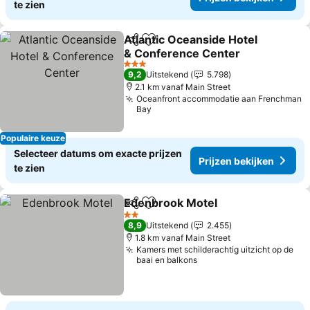
te zien
Atlantic Oceanside Hotel
Delen
Toevoegen aan favorieten
& Conference Center
Prijzen bekijken
3 Sterren
9,2
Uitstekend
5.798
2.1 km vanaf Main Street
Oceanfront accommodatie aan Frenchman
Bay
Populaire keuze
Selecteer datums om exacte prijzen
Prijzen bekijken
te zien
Edenbrook Motel
Delen
Toevoegen aan favorieten
Prijzen b
2 Sterren
8,9
Uitstekend
2.455
1.8 km vanaf Main Street
Kamers met schilderachtig uitzicht op de
baai en balkons