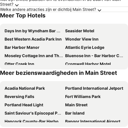
Street?
Welke andere attracties zijn er dichtbij Main Street?
Meer Top Hotels
Days Inn by Wyndham Bar Harbor
Seasider Motel
Best Western Acadia Park Inn
Wonder View Inn
Bar Harbor Manor
Atlantic Eyrie Lodge
Moseley Cottage Inn and The Town Motel
Bluenose Inn - Bar Harbor Collection
Otter Creek Inn
Cromwell Harbor Motel
Meer bezienswaardigheden in Main Street
Bass Cottage & Ullikana
The Inn on Mount Desert
Island View Hotel Bar Harbor
Acadia Ocean View Hotel
Acadia National Park
Portland International Jetport
Atlantic Oceanside Hotel & Conference Center
Acadia Inn
Reversing Falls
Fort Williams Park
Queen Anne's Revenge
Hampton Inn Bar Harbor
Portland Head Light
Main Street
Main Street Motel
Little Fig Hotel
Saint Saviour's Episcopal Parish of Bar Harbor
Bar Island
Ivy Manor Inn Village Center
Holbrook House
Hancock County-Bar Harbor Airport
Bangor International Airport
Acadia Hotel - Downtown
The Bayview