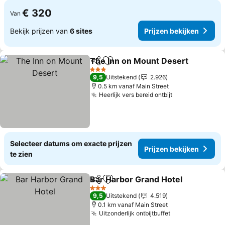
€ 320
Van
Bekijk prijzen van
6 sites
Prijzen bekijken
The Inn on Mount Desert
Delen
Toevoegen aan favorieten
P
3 Sterren
9,5
Uitstekend
2.926
0.5 km vanaf Main Street
Heerlijk vers bereid ontbijt
Prijzen bekijk
Selecteer datums om exacte prijzen
Prijzen bekijken
te zien
Bar Harbor Grand Hotel
Delen
Toevoegen aan favorieten
Pr
3 Sterren
9,5
Uitstekend
4.519
0.1 km vanaf Main Street
Uitzonderlijk ontbijtbuffet
Prijzen bekijk