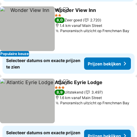
Wonder View Inn
Delen
Toevoegen aan favorieten
Prijzen b
2 Sterren
8,0
Zeer goed
2.720
1.4 km vanaf Main Street
Panoramisch uitzicht op Frenchman Bay
Pri
Populaire keuze
Selecteer datums om exacte prijzen
Prijzen bekijken
te zien
Atlantic Eyrie Lodge
Delen
Toevoegen aan favorieten
Prijze
3 Sterren
8,9
Uitstekend
3.497
1.6 km vanaf Main Street
Panoramisch uitzicht op Frenchman Bay
Pri
Selecteer datums om exacte prijzen
Prijzen bekijken