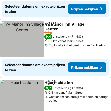
Selecteer datums om exacte prijzen
Prijzen bekijken
te zien
Ivy Manor Inn Village
Delen
Toevoegen aan favorieten
Center
Prijzen bekijken
3 Sterren
9,4
Uitstekend
1.483
0.1 km vanaf Main Street
Toplocatie in het centrum van Bar Harbor
Pri
Selecteer datums om exacte prijzen
Prijzen bekijken
te zien
Hearthside Inn
Delen
Toevoegen aan favorieten
Prijzen beki
9,7
Uitstekend
1.335
0.4 km vanaf Main Street
Gastronomisch ontbijt met zoete en hartige
opties