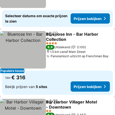
Selecteer datums om exacte prijzen
Prijzen bekijken
te zien
Bluenose Inn - Bar Harbor
Delen
Toevoegen aan favorieten
Collection
Prijzen bekijken
4 Sterren
8,9
Uitstekend
3.100
1.5 km vanaf Main Street
Panoramisch uitzicht op Frenchman Bay
Pri
Populaire keuze
€ 316
Van
Bekijk prijzen van
5 sites
Prijzen bekijken
Bar Harbor Villager Motel
Delen
Toevoegen aan favorieten
- Downtown
Prijzen bekijken
2 Sterren
9,2
Uitstekend
3.357