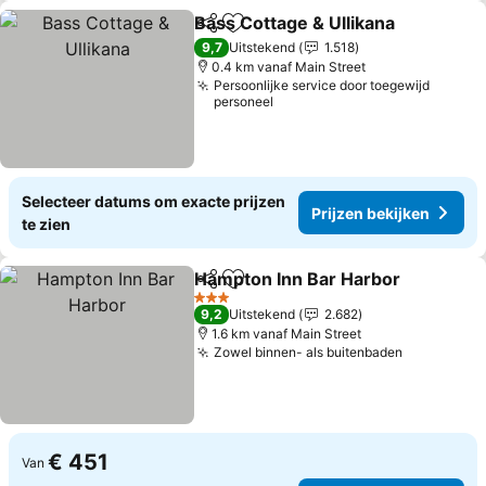
Bass Cottage & Ullikana
Delen
Toevoegen aan favorieten
Pr
9,7
Uitstekend
1.518
0.4 km vanaf Main Street
Persoonlijke service door toegewijd
personeel
Selecteer datums om exacte prijzen
Prijzen bekijken
te zien
Hampton Inn Bar Harbor
Delen
Toevoegen aan favorieten
Pr
3 Sterren
9,2
Uitstekend
2.682
1.6 km vanaf Main Street
Zowel binnen- als buitenbaden
Prijzen be
€ 451
Van