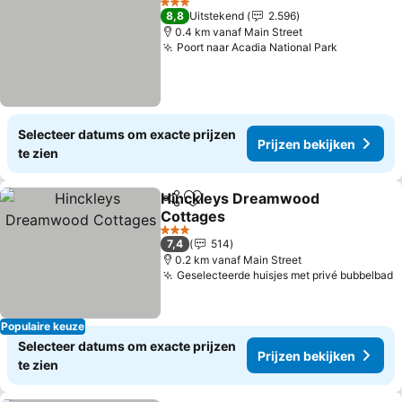
3 Sterren
8,8
Uitstekend
2.596
0.4 km vanaf Main Street
Poort naar Acadia National Park
Prijzen b
Selecteer datums om exacte prijzen
Prijzen bekijken
te zien
Hinckleys Dreamwood
Delen
Toevoegen aan favorieten
Cottages
Prijzen bekijken
3 Sterren
7,4
514
0.2 km vanaf Main Street
Geselecteerde huisjes met privé bubbelbad
P
Populaire keuze
Selecteer datums om exacte prijzen
Prijzen bekijken
te zien