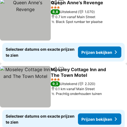
Queen Anne's Revenge
Delen
Toevoegen aan favorieten
Pr
3 Sterren
8,8
Uitstekend
1.070
0.7 km vanaf Main Street
Black Spot rumbar ter plaatse
Prijzen bek
Selecteer datums om exacte prijzen
Prijzen bekijken
te zien
Moseley Cottage Inn and
Delen
Toevoegen aan favorieten
The Town Motel
Prijzen bekijken
3 Sterren
9,3
Uitstekend
2.320
0.1 km vanaf Main Street
Prachtig onderhouden tuinen
Prijzen beki
Selecteer datums om exacte prijzen
Prijzen bekijken
te zien