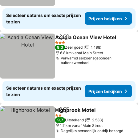
Selecteer datums om exacte prijzen
Prijzen bekijken
te zien
Acadia Ocean View Hotel
Delen
Toevoegen aan favorieten
P
3 Sterren
8,3
Zeer goed
1.498
6.8 km vanaf Main Street
Verwarmd seizoensgebonden
buitenzwembad
Selecteer datums om exacte prijzen
Prijzen bekijken
te zien
Highbrook Motel
Delen
Toevoegen aan favorieten
Prijzen be
2 Sterren
9,7
Uitstekend
2.583
1.7 km vanaf Main Street
Dagelijks persoonlijk ontbijt bezorgd
Prijze