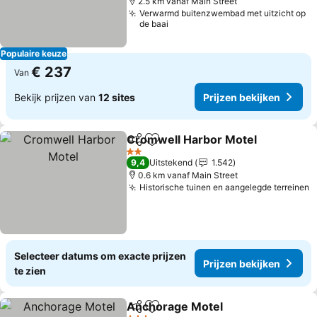
2.5 km vanaf Main Street
Verwarmd buitenzwembad met uitzicht op
de baai
Populaire keuze
€ 237
Van
Bekijk prijzen van
12 sites
Prijzen bekijken
Cromwell Harbor Motel
Delen
Toevoegen aan favorieten
Pr
2 Sterren
9,4
Uitstekend
1.542
0.6 km vanaf Main Street
Historische tuinen en aangelegde terreinen
P
Selecteer datums om exacte prijzen
Prijzen bekijken
te zien
Anchorage Motel
Delen
Toevoegen aan favorieten
Prijzen b