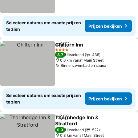
Selecteer datums om exacte prijzen
Prijzen bekijken
te zien
Chiltern Inn
Delen
Toevoegen aan favorieten
Prijzen bekijke
4 Sterren
8,7
Uitstekend
435
0.6 km vanaf Main Street
Binnenzwembad en sauna
Prijzen bekij
Selecteer datums om exacte prijzen
Prijzen bekijken
te zien
Thornhedge Inn &
Delen
Toevoegen aan favorieten
Stratford
Prijzen bekijken
9,3
Uitstekend
522
0.3 km vanaf Main Street