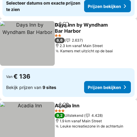
Selecteer datums om exacte prijzen
Prijzen bekijken
te zien
Days Inn by Wyndham
Delen
Toevoegen aan favorieten
Bar Harbor
Prijzen bekijken
2 Sterren
6,6
2.637
2.3 km vanaf Main Street
Kamers met uitzicht op de baai
Prijzen be
€ 136
Van
Bekijk prijzen van
9 sites
Prijzen bekijken
Acadia Inn
Delen
Toevoegen aan favorieten
Prijzen bekijken
3 Sterren
9,2
Uitstekend
4.428
1.9 km vanaf Main Street
Leuke recreatiezone in de achtertuin
Prijze