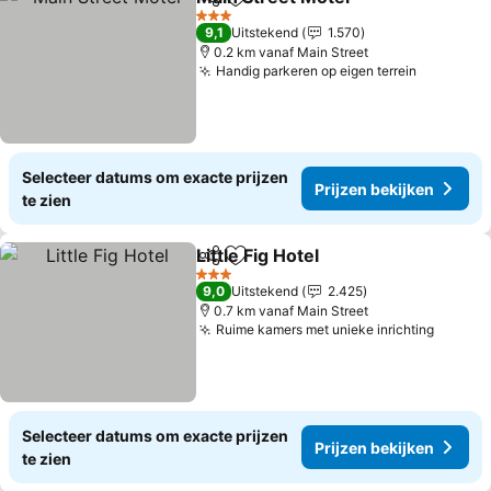
Delen
Toevoegen aan favorieten
Prijzen 
3 Sterren
9,1
Uitstekend
1.570
0.2 km vanaf Main Street
Handig parkeren op eigen terrein
Prijzen b
Selecteer datums om exacte prijzen
Prijzen bekijken
te zien
Little Fig Hotel
Delen
Toevoegen aan favorieten
Prijzen beki
3 Sterren
9,0
Uitstekend
2.425
0.7 km vanaf Main Street
Ruime kamers met unieke inrichting
Prijzen
Selecteer datums om exacte prijzen
Prijzen bekijken
te zien