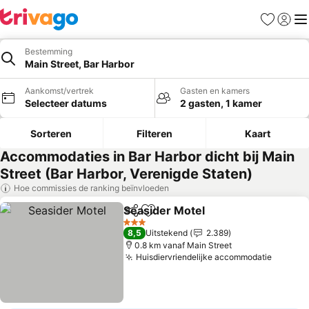
Favorieten
Aanmel
Me
Bestemming
Main Street, Bar Harbor
Aankomst/vertrek
Gasten en kamers
Selecteer datums
2 gasten, 1 kamer
Sorteren
Filteren
Kaart
Accommodaties in Bar Harbor dicht bij Main
Street (Bar Harbor, Verenigde Staten)
Hoe commissies de ranking beïnvloeden
Seasider Motel
Delen
Toevoegen aan favorieten
Prijzen bek
3 Sterren
8,5
Uitstekend
2.389
0.8 km vanaf Main Street
Huisdiervriendelijke accommodatie
Prijzen