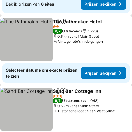
Bekijk prijzen van
8 sites
Prijzen bekijken
The Pathmaker Hotel
Delen
Toevoegen aan favorieten
Prijz
2 Sterren
9,7
Uitstekend
1.226
0.6 km vanaf Main Street
Vintage foto's in de gangen
Prijzen bekij
Selecteer datums om exacte prijzen
Prijzen bekijken
te zien
Sand Bar Cottage Inn
Delen
Toevoegen aan favorieten
Prijz
3 Sterren
9,7
Uitstekend
1.048
0.6 km vanaf Main Street
Historische locatie aan West Street
Prijzen