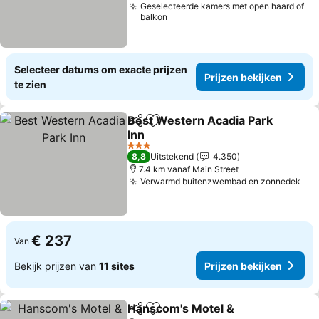
Geselecteerde kamers met open haard of
balkon
Selecteer datums om exacte prijzen
Prijzen bekijken
te zien
Best Western Acadia Park
Delen
Toevoegen aan favorieten
Inn
Prijzen bekijken
3 Sterren
8,8
Uitstekend
4.350
7.4 km vanaf Main Street
Verwarmd buitenzwembad en zonnedek
Pri
€ 237
Van
Bekijk prijzen van
11 sites
Prijzen bekijken
Hanscom's Motel &
Delen
Toevoegen aan favorieten