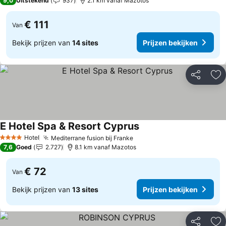
9,0
Uitstekend
937
2.1 km vanaf Mazotos
€ 111
Van
Bekijk prijzen van
14 sites
Prijzen bekijken
Delen
To
E Hotel Spa & Resort Cyprus
Prijzen bekijken
Hotel
Mediterrane fusion bij Franke
Prijzen bekijken
4 Sterren
7,6
Goed
2.727
8.1 km vanaf Mazotos
€ 72
Van
Bekijk prijzen van
13 sites
Prijzen bekijken