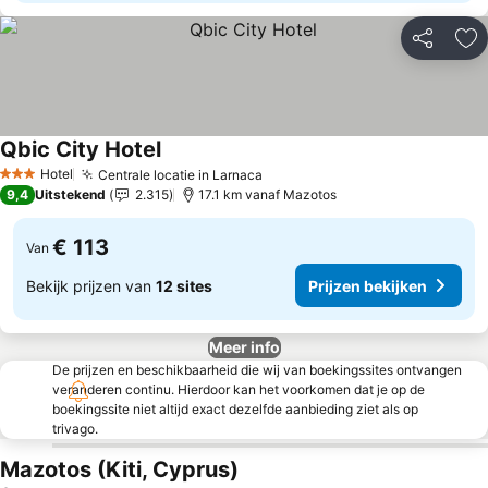
Delen
To
Qbic City Hotel
Prijzen bekijken
Hotel
Centrale locatie in Larnaca
Prijzen bekijken
3 Sterren
9,4
Uitstekend
2.315
17.1 km vanaf Mazotos
€ 113
Van
Bekijk prijzen van
12 sites
Prijzen bekijken
Meer info
De prijzen en beschikbaarheid die wij van boekingssites ontvangen
veranderen continu. Hierdoor kan het voorkomen dat je op de
boekingssite niet altijd exact dezelfde aanbieding ziet als op
trivago.
Mazotos (Kiti, Cyprus)