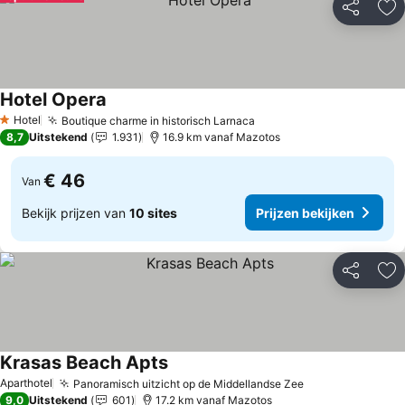
Delen
To
Hotel Opera
Prijzen bekijken
Hotel
Boutique charme in historisch Larnaca
Prijzen bekijken
1 Sterren
8,7
Uitstekend
1.931
16.9 km vanaf Mazotos
€ 46
Van
Bekijk prijzen van
10 sites
Prijzen bekijken
Delen
To
Krasas Beach Apts
Prijzen bekijken
Aparthotel
Panoramisch uitzicht op de Middellandse Zee
Prijzen bekijke
9,0
Uitstekend
601
17.2 km vanaf Mazotos