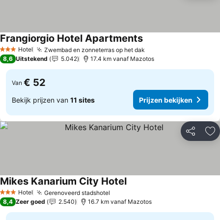
Frangiorgio Hotel Apartments
Prijzen bekijken
Hotel
Zwembad en zonneterras op het dak
Prijzen bekijken
3 Sterren
8,6
Uitstekend
5.042
17.4 km vanaf Mazotos
€ 52
Van
Bekijk prijzen van
11 sites
Prijzen bekijken
Delen
To
Mikes Kanarium City Hotel
Prijzen bekijken
Hotel
Gerenoveerd stadshotel
Prijzen bekijken
3 Sterren
8,4
Zeer goed
2.540
16.7 km vanaf Mazotos