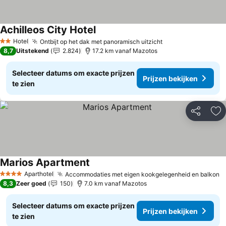
Achilleos City Hotel
Prijzen bekijken
Hotel
Ontbijt op het dak met panoramisch uitzicht
Prijzen bekijken
2 Sterren
8,7
Uitstekend
2.824
17.2 km vanaf Mazotos
Selecteer datums om exacte prijzen
Prijzen bekijken
te zien
Delen
To
Marios Apartment
Prijzen bekijken
Aparthotel
Accommodaties met eigen kookgelegenheid en balkon
P
4 Sterren
8,3
Zeer goed
150
7.0 km vanaf Mazotos
Selecteer datums om exacte prijzen
Prijzen bekijken
te zien