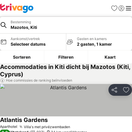
Favorieten
Aanmel
Me
Bestemming
Mazotos, Kiti
Aankomst/vertrek
Gasten en kamers
Selecteer datums
2 gasten, 1 kamer
Sorteren
Filteren
Kaart
Accommodaties in Kiti dicht bij Mazotos (Kiti,
Cyprus)
Hoe commissies de ranking beïnvloeden
Delen
To
Atlantis Gardens
Prijzen bekijken
Aparthotel
Villa's met privézwembaden
Prijzen bekijken