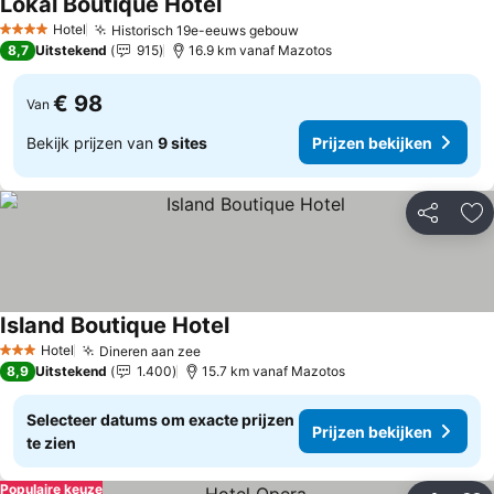
Lokàl Boutique Hotel
Prijzen bekijken
Hotel
Historisch 19e-eeuws gebouw
Prijzen bekijken
4 Sterren
8,7
Uitstekend
915
16.9 km vanaf Mazotos
€ 98
Van
Bekijk prijzen van
9 sites
Prijzen bekijken
Delen
To
Island Boutique Hotel
Prijzen bekijken
Hotel
Dineren aan zee
Prijzen bekijken
3 Sterren
8,9
Uitstekend
1.400
15.7 km vanaf Mazotos
Selecteer datums om exacte prijzen
Prijzen bekijken
te zien
Populaire keuze