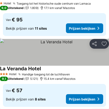
Prijzen bekijken
Hotel
Toegang tot het historische oude centrum van Larnaca
Prijzen be
1 Sterren
9,0
Uitstekend
1.809
17.1 km vanaf Mazotos
€ 95
Van
Bekijk prijzen van
11 sites
Prijzen bekijken
Delen
To
La Veranda Hotel
Prijzen bekijken
Hotel
Handige toegang tot de luchthaven
Prijzen bekijken
3 Sterren
9,1
Uitstekend
5.121
15.4 km vanaf Mazotos
€ 57
Van
Bekijk prijzen van
8 sites
Prijzen bekijken