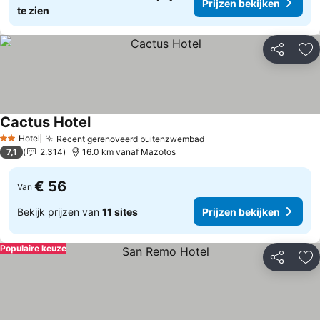
Prijzen bekijken
te zien
Delen
To
Cactus Hotel
Prijzen bekijken
Hotel
Recent gerenoveerd buitenzwembad
Prijzen bekijken
2 Sterren
7,1
2.314
16.0 km vanaf Mazotos
€ 56
Van
Bekijk prijzen van
11 sites
Prijzen bekijken
Populaire keuze
Delen
To