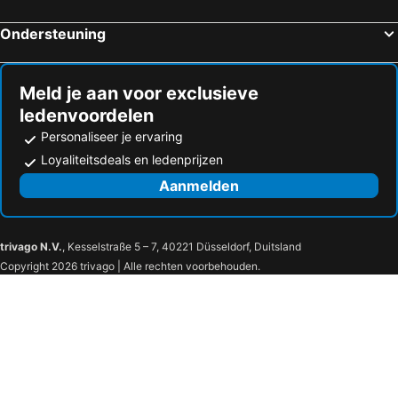
Lyssos Strandhotels
Tsáda Strandhotels
Avenue Apartments
Flamingo Beach
Ondersteuning
Perivolia Strandhotels
Governor's Beach Strandhotels
Mazotos Hills 3
Traditional Village Houses
Sotira Strandhotels
Kiti Strandhotels
Teacher House
Kalampakas Guesthouse
Sunny Beach
Meld je aan voor exclusieve
ledenvoordelen
Personaliseer je ervaring
Loyaliteitsdeals en ledenprijzen
Aanmelden
trivago N.V.
, Kesselstraße 5 – 7, 40221 Düsseldorf, Duitsland
Copyright 2026 trivago | Alle rechten voorbehouden.