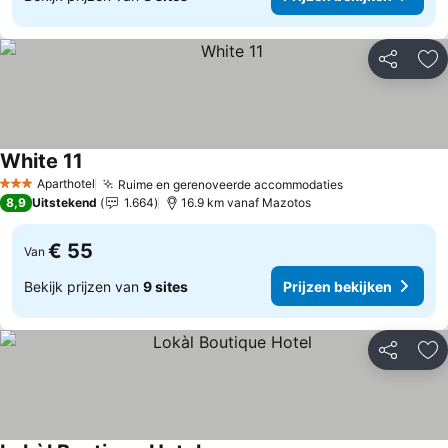
Delen
To
White 11
Prijzen bekijken
Aparthotel
Ruime en gerenoveerde accommodaties
Prijzen bekijk
3 Sterren
8,9
Uitstekend
1.664
16.9 km vanaf Mazotos
€ 55
Van
Bekijk prijzen van
9 sites
Prijzen bekijken
Delen
To