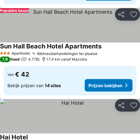
Populaire keuze
Delen
To
Sun Hall Beach Hotel Apartments
Prijzen bekijken
Aparthotel
Wellnessbehandelingen ter plaatse
Prijzen bekijken
3 Sterren
7,9
Goed
4.778
17.4 km vanaf Mazotos
€ 42
Van
Bekijk prijzen van
14 sites
Prijzen bekijken
Delen
To
Hai Hotel