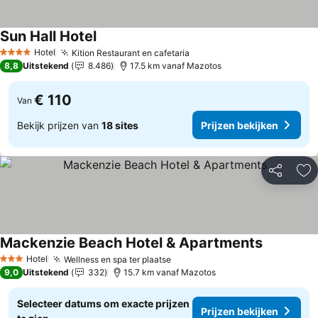
Sun Hall Hotel
Prijzen bekijken
Hotel
Kition Restaurant en cafetaria
Prijzen bekijken
4 Sterren
8,8
Uitstekend
8.486
17.5 km vanaf Mazotos
€ 110
Van
Bekijk prijzen van
18 sites
Prijzen bekijken
Delen
To
Mackenzie Beach Hotel & Apartments
Prijzen be
Hotel
Wellness en spa ter plaatse
Prijzen bekijken
3 Sterren
9,0
Uitstekend
332
15.7 km vanaf Mazotos
Selecteer datums om exacte prijzen
Prijzen bekijken