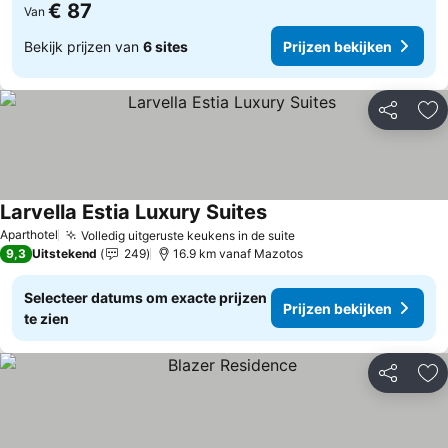
€ 87
Van
Bekijk prijzen van
6 sites
Prijzen bekijken
Delen
To
Larvella Estia Luxury Suites
Prijzen bekijken
Aparthotel
Volledig uitgeruste keukens in de suite
Prijzen bekijken
9,3
Uitstekend
249
16.9 km vanaf Mazotos
Selecteer datums om exacte prijzen
Prijzen bekijken
te zien
Delen
To