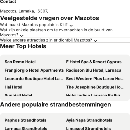
Contact
Mazotos, Larnaka
,
6307
,
Veelgestelde vragen over Mazotos
Wat maakt Mazotos populair in Kiti?
Wat zijn enkele plaatsen om te overnachten in de buurt van
Mazotos?
Welke andere attracties zijn er dichtbij Mazotos?
Meer Top Hotels
San Remo Hotel
E Hotel Spa & Resort Cyprus
Frangiorgio Hotel Apartments
Radisson Blu Hotel, Larnaca
Leonardo Boutique Hotel Larnaca
Best Western Plus Larco Hotel
Hai Hotel
The Josephine Boutique Hotel
Sun Hall Hotel
Hotel Indigo Larnaca By Ihg
Andere populaire strandbestemmingen
Cyprus Villages - Bed & Breakfast - With Access To Pool And Stunning View
Livadhiotis City Hotel
Elysso Hotel
La Veranda Hotel
Paphos Strandhotels
Ayia Napa Strandhotels
Cactus Hotel
Princess Beach Hotel
Larnaca Strandhotels
Limassol Strandhotels
Rise Urban Art Hotel
The Ciao Stelio Deluxe Boutique Hotel - Adults Only