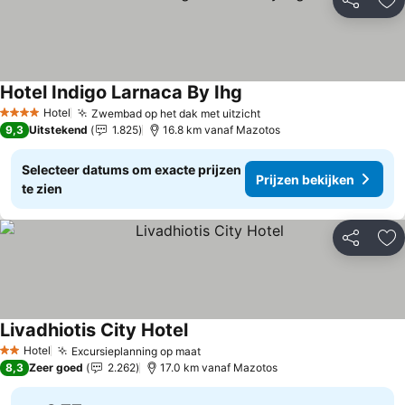
Delen
To
Hotel Indigo Larnaca By Ihg
Prijzen bekijken
Hotel
Zwembad op het dak met uitzicht
Prijzen bekijken
4 Sterren
9,3
Uitstekend
1.825
16.8 km vanaf Mazotos
Selecteer datums om exacte prijzen
Prijzen bekijken
te zien
Delen
To
Livadhiotis City Hotel
Prijzen bekijken
Hotel
Excursieplanning op maat
Prijzen bekijken
2 Sterren
8,3
Zeer goed
2.262
17.0 km vanaf Mazotos