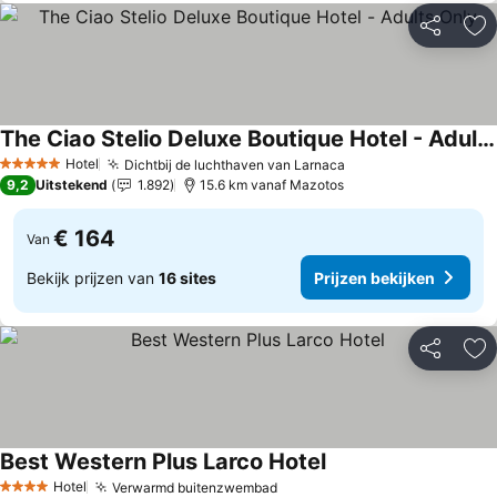
Delen
To
The Ciao Stelio Deluxe Boutique Hotel - Adults Only
Prijzen bekijken
Hotel
Dichtbij de luchthaven van Larnaca
Prijzen bekijken
5 Sterren
9,2
Uitstekend
1.892
15.6 km vanaf Mazotos
€ 164
Van
Bekijk prijzen van
16 sites
Prijzen bekijken
Delen
To
Best Western Plus Larco Hotel
Prijzen bekijken
Hotel
Verwarmd buitenzwembad
Prijzen bekijken
4 Sterren