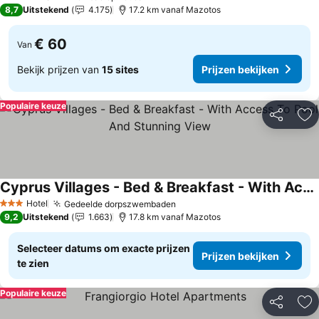
3 Sterren
8,7
Uitstekend
4.175
17.2 km vanaf Mazotos
€ 60
Van
Bekijk prijzen van
15 sites
Prijzen bekijken
Populaire keuze
Delen
To
Cyprus Villages - Bed & Breakfast - With Access To Pool And Stunning View
Prijzen bekijken
Hotel
Gedeelde dorpszwembaden
Prijzen bekijken
3 Sterren
9,2
Uitstekend
1.663
17.8 km vanaf Mazotos
Selecteer datums om exacte prijzen
Prijzen bekijken
te zien
Populaire keuze
Delen
To