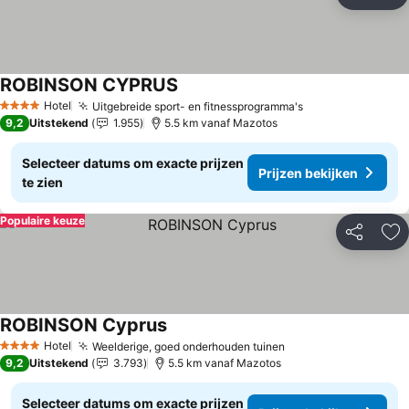
Delen
To
ROBINSON CYPRUS
Prijzen bekijken
Hotel
Uitgebreide sport- en fitnessprogramma's
Prijzen bekijke
4 Sterren
9,2
Uitstekend
1.955
5.5 km vanaf Mazotos
Selecteer datums om exacte prijzen
Prijzen bekijken
te zien
Populaire keuze
Delen
To
ROBINSON Cyprus
Prijzen bekijken
Hotel
Weelderige, goed onderhouden tuinen
Prijzen bekijken
4 Sterren
9,2
Uitstekend
3.793
5.5 km vanaf Mazotos
Selecteer datums om exacte prijzen