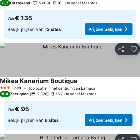
8,7
Uitstekend
5.609
16.1 km vanaf Mazotos
€ 135
Van
Bekijk prijzen van
13 sites
Prijzen bekijken
Delen
To
Mikes Kanarium Boutique
Prijzen bekijken
Hotel
Toplocatie in het centrum van Larnaca
Prijzen bekijken
3 Sterren
8,4
Zeer goed
2.328
16.7 km vanaf Mazotos
€ 95
Van
Bekijk prijzen van
6 sites
Prijzen bekijken