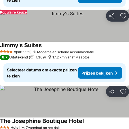
te zien
Populaire keuze
Delen
To
Jimmy's Suites
Prijzen bekijken
Aparthotel
Moderne en schone accommodatie
Prijzen bekijken
4 Sterren
8,7
Uitstekend
1.309
17.2 km vanaf Mazotos
Selecteer datums om exacte prijzen
Prijzen bekijken
te zien
Delen
To
The Josephine Boutique Hotel
Prijzen bekijken
Hotel
Zwembad op het dak
Prijzen bekijken