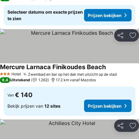
Selecteer datums om exacte prijzen
Prijzen bekijken
te zien
Delen
To
Mercure Larnaca Finikoudes Beach
Prijzen bekijk
Hotel
Zwembad en bar op het dak met uitzicht op de stad
Prijzen b
3 Sterren
9,4
Uitstekend
1.262
17.2 km vanaf Mazotos
€ 140
Van
Bekijk prijzen van
12 sites
Prijzen bekijken
Delen
To