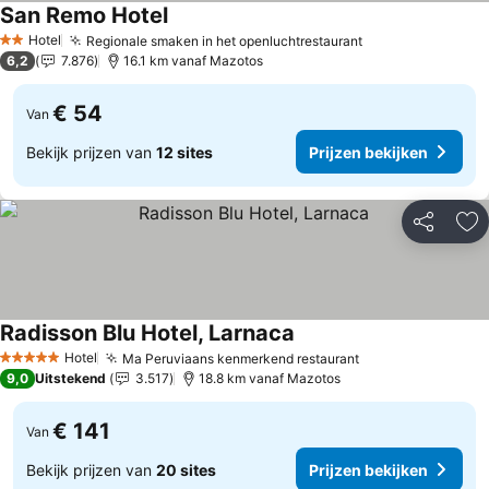
San Remo Hotel
Prijzen bekijken
Hotel
Regionale smaken in het openluchtrestaurant
Prijzen bekijke
2 Sterren
6,2
7.876
16.1 km vanaf Mazotos
€ 54
Van
Bekijk prijzen van
12 sites
Prijzen bekijken
Delen
To
Radisson Blu Hotel, Larnaca
Prijzen bekijken
Hotel
Ma Peruviaans kenmerkend restaurant
Prijzen bekijken
5 Sterren
9,0
Uitstekend
3.517
18.8 km vanaf Mazotos
€ 141
Van
Bekijk prijzen van
20 sites
Prijzen bekijken