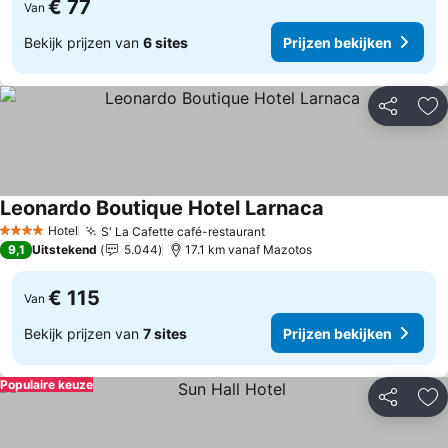
€ 77
Van
Bekijk prijzen van
6 sites
Prijzen bekijken
Delen
To
Leonardo Boutique Hotel Larnaca
Prijzen bekijken
Hotel
S' La Cafette café-restaurant
Prijzen bekijken
4 Sterren
9,1
Uitstekend
5.044
17.1 km vanaf Mazotos
€ 115
Van
Bekijk prijzen van
7 sites
Prijzen bekijken
Populaire keuze
Delen
To