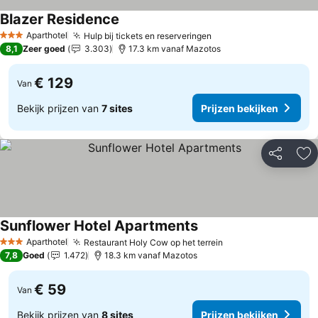
Blazer Residence
Prijzen bekijken
Aparthotel
Hulp bij tickets en reserveringen
Prijzen bekijken
3 Sterren
8,1
Zeer goed
3.303
17.3 km vanaf Mazotos
€ 129
Van
Bekijk prijzen van
7 sites
Prijzen bekijken
Delen
To
Sunflower Hotel Apartments
Prijzen bekijken
Aparthotel
Restaurant Holy Cow op het terrein
Prijzen bekijken
3 Sterren
7,8
Goed
1.472
18.3 km vanaf Mazotos
€ 59
Van
Bekijk prijzen van
8 sites
Prijzen bekijken