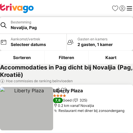
Favorieten
Aanmel
Me
Bestemming
Novaljia, Pag
Aankomst/vertrek
Gasten en kamers
Selecteer datums
2 gasten, 1 kamer
Sorteren
Filteren
Kaart
Accommodaties in Pag dicht bij Novaljia (Pag,
Kroatië)
Hoe commissies de ranking beïnvloeden
Liberty Plaza
Delen
Toevoegen aan favorieten
4 Sterren
7,8
Goed
325
0.2 km vanaf Novaljia
Restaurant met diner bij zonsondergang