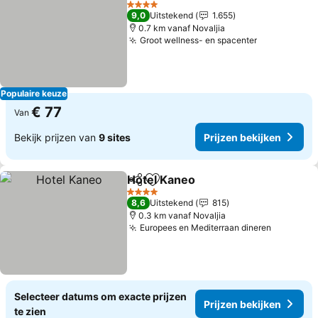
4 Sterren
9,0
Uitstekend
1.655
0.7 km vanaf Novaljia
Groot wellness- en spacenter
Populaire keuze
€ 77
Van
Bekijk prijzen van
9 sites
Prijzen bekijken
Hotel Kaneo
Delen
Toevoegen aan favorieten
4 Sterren
8,6
Uitstekend
815
0.3 km vanaf Novaljia
Europees en Mediterraan dineren
Selecteer datums om exacte prijzen
Prijzen bekijken
te zien