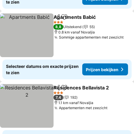
te zien
Apartments Babić
Delen
Toevoegen aan favorieten
3 Sterren
8,8
Uitstekend
55
0.8 km vanaf Novaljia
Sommige appartementen met zeezicht
Selecteer datums om exacte prijzen
Prijzen bekijken
te zien
Residences Bellavista 2
Delen
Toevoegen aan favorieten
3 Sterren
7,4
192
1.1 km vanaf Novaljia
Appartementen met zeezicht