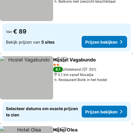
Balkons met zeezicht beschikbaar
€ 89
Van
Bekijk prijzen van
5 sites
Prijzen bekijken
Hostel Vagabundo
Delen
Toevoegen aan favorieten
2 Sterren
9,1
Uitstekend
351
0.1 km vanaf Novaljia
Restaurant Borik in het hostel
Selecteer datums om exacte prijzen
Prijzen bekijken
te zien
Hotel Olea
Delen
Toevoegen aan favorieten