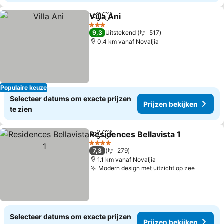
Villa Ani
Delen
Toevoegen aan favorieten
3 Sterren
9,3
Uitstekend
517
0.4 km vanaf Novaljia
Populaire keuze
Selecteer datums om exacte prijzen
Prijzen bekijken
te zien
Residences Bellavista 1
Delen
Toevoegen aan favorieten
4 Sterren
7,3
279
1.1 km vanaf Novaljia
Modern design met uitzicht op zee
Selecteer datums om exacte prijzen
Prijzen bekijken