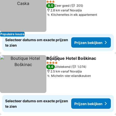
3 Sterren
8,0
Zeer goed
205
2.8 km vanaf Novaljia
Kitchenettes in elk appartement
Populaire keuze
Selecteer datums om exacte prijzen
Prijzen bekijken
te zien
Boutique Hotel Boškinac
Delen
Toevoegen aan favorieten
4 Sterren
9,4
Uitstekend
1.074
2.5 km vanaf Novaljia
Michelin-ster eilandkeuken
Selecteer datums om exacte prijzen
Prijzen bekijken
te zien