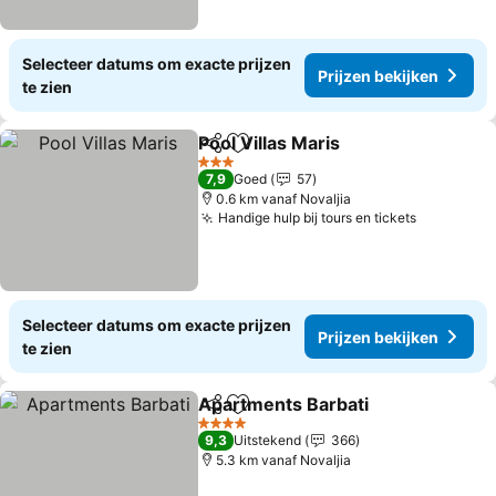
Selecteer datums om exacte prijzen
Prijzen bekijken
te zien
Pool Villas Maris
Delen
Toevoegen aan favorieten
3 Sterren
7,9
Goed
57
0.6 km vanaf Novaljia
Handige hulp bij tours en tickets
Selecteer datums om exacte prijzen
Prijzen bekijken
te zien
Apartments Barbati
Delen
Toevoegen aan favorieten
4 Sterren
9,3
Uitstekend
366
5.3 km vanaf Novaljia