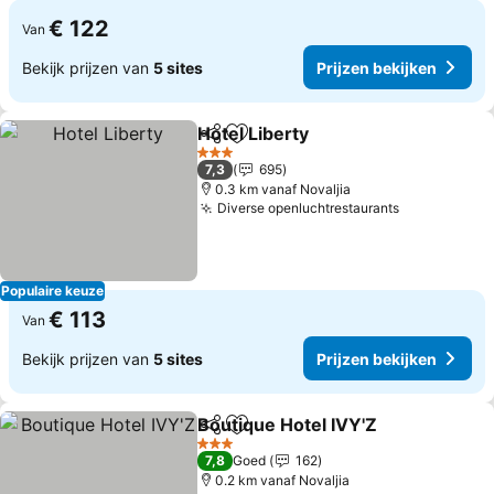
€ 122
Van
Bekijk prijzen van
5 sites
Prijzen bekijken
Hotel Liberty
Delen
Toevoegen aan favorieten
3 Sterren
7,3
695
0.3 km vanaf Novaljia
Diverse openluchtrestaurants
Populaire keuze
€ 113
Van
Bekijk prijzen van
5 sites
Prijzen bekijken
Boutique Hotel IVY'Z
Delen
Toevoegen aan favorieten
3 Sterren
7,8
Goed
162
0.2 km vanaf Novaljia