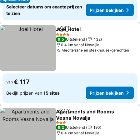
Selecteer datums om exacte prijzen
Prijzen bekijken
te zien
Joel Hotel
Delen
Toevoegen aan favorieten
4 Sterren
9,5
Uitstekend
432
0.4 km vanaf Novaljia
Mediterrane en steakhouse-gerechten
€ 117
Van
Bekijk prijzen van
15 sites
Prijzen bekijken
Apartments and Rooms
Delen
Toevoegen aan favorieten
Vesna Novalja
3 Sterren
9,2
Uitstekend
190
0.4 km vanaf Novaljia