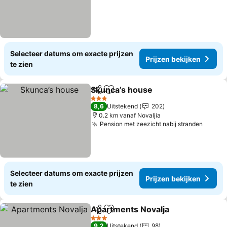
Selecteer datums om exacte prijzen
Prijzen bekijken
te zien
Skunca’s house
Delen
Toevoegen aan favorieten
3 Sterren
8,6
Uitstekend
202
0.2 km vanaf Novaljia
Pension met zeezicht nabij stranden
Selecteer datums om exacte prijzen
Prijzen bekijken
te zien
Apartments Novalja
Delen
Toevoegen aan favorieten
3 Sterren
9,2
Uitstekend
98