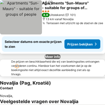
Apartments "Sun-Mauro"
Delen
Toevoegen aan favorieten
- suitable for groups of
people
3 Sterren
8,8
Uitstekend
101
1.5 km vanaf Novaljia
Terrassen met uitzicht op de stad en de zee
Selecteer datums om exacte prijzen
Prijzen bekijken
te zien
Meer info
De prijzen en beschikbaarheid die wij van boekingssites ontvangen
veranderen continu. Hierdoor kan het voorkomen dat je op de
boekingssite niet altijd exact dezelfde aanbieding ziet als op
trivago.
Novaljia (Pag, Kroatië)
Contact
Novaljia
,
Veelgestelde vragen over Novaljia