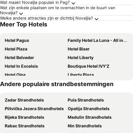
Wat maakt Novaljia populair in Pag?
Wat zijn enkele plaatsen om te overnachten in de buurt van
Novaljia?
Welke andere attracties zijn er dichtbij Novaljia?
Meer Top Hotels
Hotel Pagus
Family Hotel La Luna - All inclusive
Hotel Plaza
Hotel Biser
Hotel Belveder
Hotel Liberty
Hotel In Excelsis
Boutique Hotel IVY'Z
Hotel Olea
Liberty Plaza
Andere populaire strandbestemmingen
Pansion Villa Bok
Hostel Vagabundo
Family Hotel Zanè
Hotel Kaneo
Zadar Strandhotels
Pula Strandhotels
Joel Hotel
Boutique Hotel Intermezzo - Pag centre
Plitvička Jezera Strandhotels
Opatija Strandhotels
Kul IN Ablana
Apartments Barbati
Rijeka Strandhotels
Medulin Strandhotels
Vila Anica
Residences Bellavista 2
Rabac Strandhotels
Nin Strandhotels
the Loža - seaside festival hotel
Boutique Hotel Boškinac