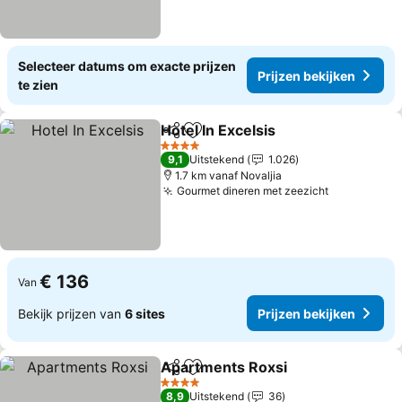
Selecteer datums om exacte prijzen
Prijzen bekijken
te zien
Hotel In Excelsis
Delen
Toevoegen aan favorieten
4 Sterren
9,1
Uitstekend
1.026
1.7 km vanaf Novaljia
Gourmet dineren met zeezicht
€ 136
Van
Bekijk prijzen van
6 sites
Prijzen bekijken
Apartments Roxsi
Delen
Toevoegen aan favorieten
4 Sterren
8,9
Uitstekend
36