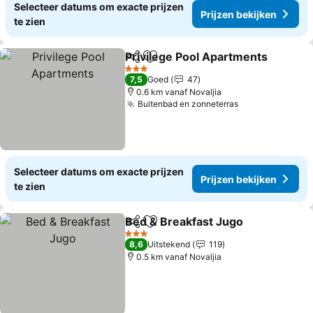
Selecteer datums om exacte prijzen
Prijzen bekijken
te zien
Privilege Pool Apartments
Delen
Toevoegen aan favorieten
3 Sterren
7,5
Goed
47
0.6 km vanaf Novaljia
Buitenbad en zonneterras
Selecteer datums om exacte prijzen
Prijzen bekijken
te zien
Bed & Breakfast Jugo
Delen
Toevoegen aan favorieten
3 Sterren
8,6
Uitstekend
119
0.5 km vanaf Novaljia