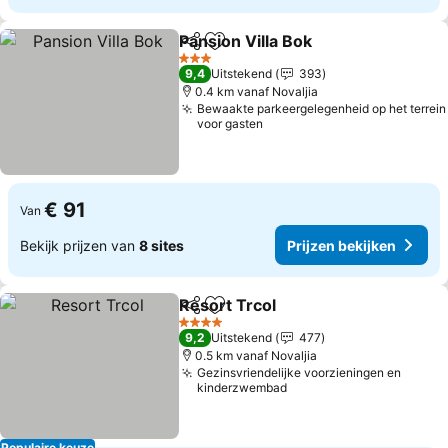
Pansion Villa Bok
Delen
Toevoegen aan favorieten
3 Sterren
9,4
Uitstekend
393
0.4 km vanaf Novaljia
Bewaakte parkeergelegenheid op het terrein
voor gasten
€ 91
Van
Bekijk prijzen van
8 sites
Prijzen bekijken
Resort Trcol
Delen
Toevoegen aan favorieten
4 Sterren
9,2
Uitstekend
477
0.5 km vanaf Novaljia
Gezinsvriendelijke voorzieningen en
kinderzwembad
Populaire keuze