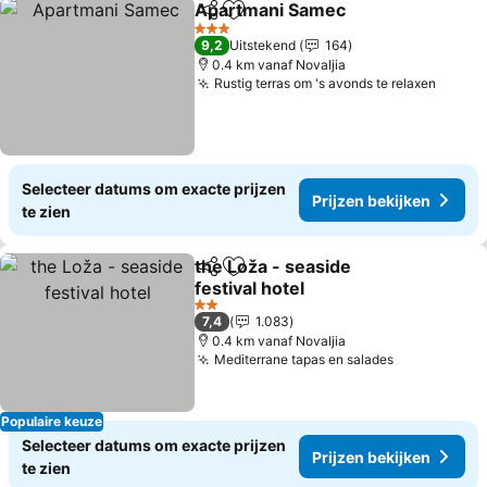
Apartmani Samec
Delen
Toevoegen aan favorieten
3 Sterren
9,2
Uitstekend
164
0.4 km vanaf Novaljia
Rustig terras om 's avonds te relaxen
Selecteer datums om exacte prijzen
Prijzen bekijken
te zien
the Loža - seaside
Delen
Toevoegen aan favorieten
festival hotel
2 Sterren
7,4
1.083
0.4 km vanaf Novaljia
Mediterrane tapas en salades
Populaire keuze
Selecteer datums om exacte prijzen
Prijzen bekijken
te zien