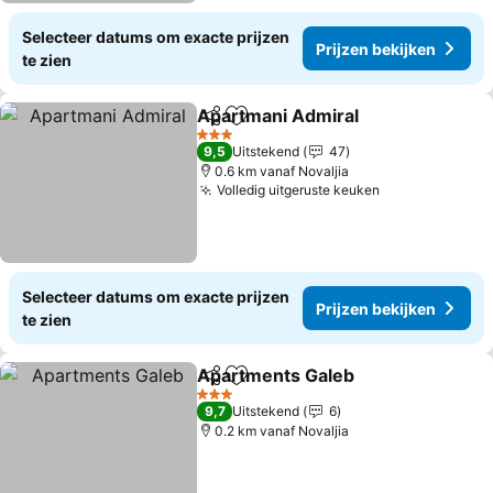
Selecteer datums om exacte prijzen
Prijzen bekijken
te zien
Apartmani Admiral
Delen
Toevoegen aan favorieten
3 Sterren
9,5
Uitstekend
47
0.6 km vanaf Novaljia
Volledig uitgeruste keuken
Selecteer datums om exacte prijzen
Prijzen bekijken
te zien
Apartments Galeb
Delen
Toevoegen aan favorieten
3 Sterren
9,7
Uitstekend
6
0.2 km vanaf Novaljia