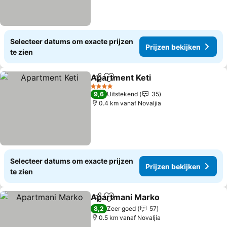
Selecteer datums om exacte prijzen
Prijzen bekijken
te zien
Apartment Keti
Delen
Toevoegen aan favorieten
4 Sterren
9,6
Uitstekend
35
0.4 km vanaf Novaljia
Selecteer datums om exacte prijzen
Prijzen bekijken
te zien
Apartmani Marko
Delen
Toevoegen aan favorieten
8,2
Zeer goed
57
0.5 km vanaf Novaljia