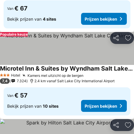
€ 67
Van
Bekijk prijzen van
4 sites
Prijzen bekijken
Populaire keuze
Delen
To
Microtel Inn & Suites by Wyndham Salt Lake City Airport
Prijzen bekijken
Hotel
Kamers met uitzicht op de bergen
Prijzen bekijken
3 Sterren
7,4
7.324
2.4 km vanaf Salt Lake City International Airport
€ 57
Van
Bekijk prijzen van
10 sites
Prijzen bekijken
Delen
To