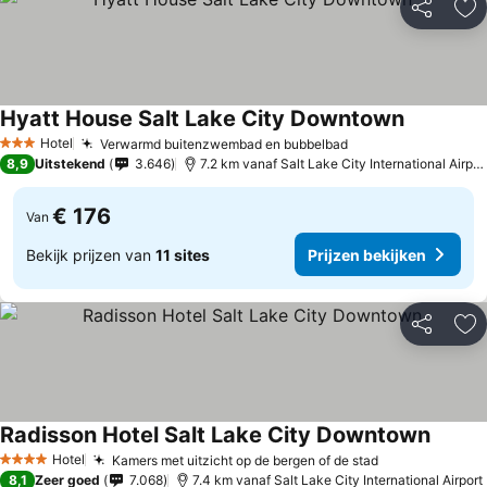
Delen
To
Hyatt House Salt Lake City Downtown
Prijzen be
Hotel
Verwarmd buitenzwembad en bubbelbad
Prijzen bekijken
3 Sterren
8,9
Uitstekend
3.646
7.2 km vanaf Salt Lake City International Airpor
€ 176
Van
Bekijk prijzen van
11 sites
Prijzen bekijken
Delen
To
Radisson Hotel Salt Lake City Downtown
Prijzen
Hotel
Kamers met uitzicht op de bergen of de stad
Prijzen bekij
4 Sterren
8,1
Zeer goed
7.068
7.4 km vanaf Salt Lake City International Airport