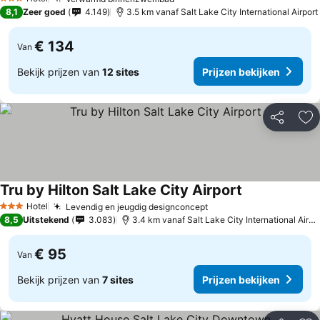
Prijzen bekijken
3 Sterren
8,1
Zeer goed
4.149
3.5 km vanaf Salt Lake City International Airport
€ 134
Van
Bekijk prijzen van
12 sites
Prijzen bekijken
Delen
To
Tru by Hilton Salt Lake City Airport
Prijzen bekijk
Hotel
Levendig en jeugdig designconcept
Prijzen bekijken
3 Sterren
8,5
Uitstekend
3.083
3.4 km vanaf Salt Lake City International Airpo
€ 95
Van
Bekijk prijzen van
7 sites
Prijzen bekijken