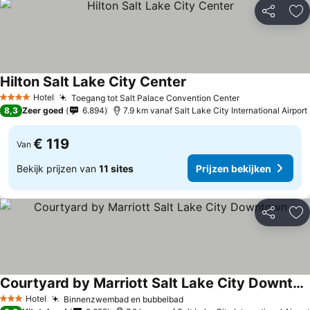
Delen
To
Hilton Salt Lake City Center
Prijzen bekijken
Hotel
Toegang tot Salt Palace Convention Center
Prijzen bekij
4 Sterren
8,3
Zeer goed
6.894
7.9 km vanaf Salt Lake City International Airport
€ 119
Van
Bekijk prijzen van
11 sites
Prijzen bekijken
Delen
To
Courtyard by Marriott Salt Lake City Downtown
Prijzen bekijken
Hotel
Binnenzwembad en bubbelbad
Prijzen bekijken
3 Sterren