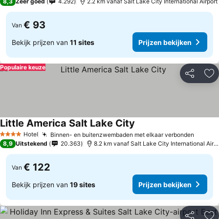
8,3
Zeer goed
4.292
2.2 km vanaf Salt Lake City International Airport
€ 93
Van
Bekijk prijzen van
11 sites
Prijzen bekijken
Populaire keuze
Delen
To
Little America Salt Lake City
Prijzen bekijken
Hotel
Binnen- en buitenzwembaden met elkaar verbonden
Prijze
4 Sterren
8,9
Uitstekend
20.363
8.2 km vanaf Salt Lake City International Airp
€ 122
Van
Bekijk prijzen van
19 sites
Prijzen bekijken