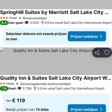
SpringHill Suites by Marriott Salt Lake City Airport
Prijzen bekijken
Hotel
Binnenzwembad
Prijzen bekijken
3 Sterren
8,4
Zeer goed
3.224
2.6 km vanaf Salt Lake City International Airport
Selecteer datums om exacte prijzen
Prijzen bekijken
te zien
Delen
To
Quality Inn & Suites Salt Lake City Airport West
Prijzen bekijken
Hotel
Seizoensgebonden buitenzwembad
Prijzen bekijken
2 Sterren
7,6
Goed
3.728
3.5 km vanaf Salt Lake City International Airport
€ 119
Van
Bekijk prijzen van
13 sites
Prijzen bekijken