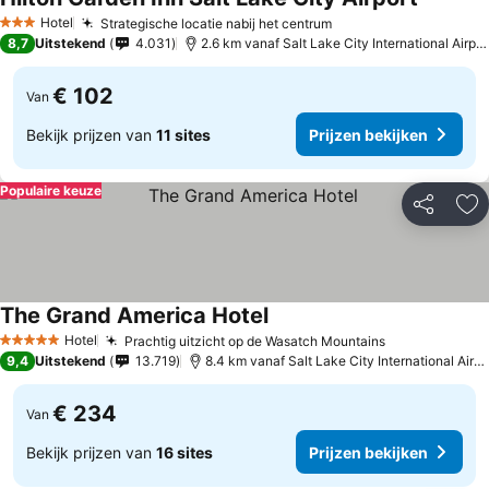
Prijzen 
Hotel
Strategische locatie nabij het centrum
Prijzen bekijken
3 Sterren
8,7
Uitstekend
4.031
2.6 km vanaf Salt Lake City International Airpor
€ 102
Van
Bekijk prijzen van
11 sites
Prijzen bekijken
Populaire keuze
Delen
To
The Grand America Hotel
Prijzen bekijken
Hotel
Prachtig uitzicht op de Wasatch Mountains
Prijzen beki
5 Sterren
9,4
Uitstekend
13.719
8.4 km vanaf Salt Lake City International Airpo
€ 234
Van
Bekijk prijzen van
16 sites
Prijzen bekijken