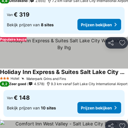
8,8
Uitstekend
2.655
7.2 km vanaf Salt Lake City International Airport
€ 319
Van
Bekijk prijzen van
8 sites
Prijzen bekijken
Populaire keuze
Delen
To
Holiday Inn Express & Suites Salt Lake City West Valley By Ihg
Prijzen bekijken
Hotel
Waterpark Grins and Fins
Prijzen bekijken
3 Sterren
8,2
Zeer goed
4.578
9.3 km vanaf Salt Lake City International Airport
€ 148
Van
Bekijk prijzen van
10 sites
Prijzen bekijken