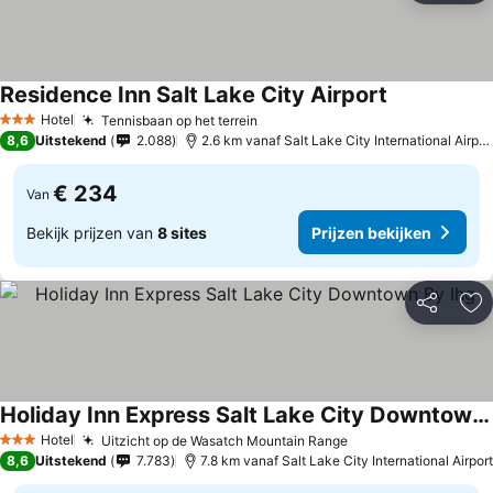
Residence Inn Salt Lake City Airport
Prijzen bekij
Hotel
Tennisbaan op het terrein
Prijzen bekijken
3 Sterren
8,6
Uitstekend
2.088
2.6 km vanaf Salt Lake City International Airpor
€ 234
Van
Bekijk prijzen van
8 sites
Prijzen bekijken
Delen
To
Holiday Inn Express Salt Lake City Downtown By Ihg
Prijzen bekijken
Hotel
Uitzicht op de Wasatch Mountain Range
Prijzen bekijken
3 Sterren
8,6
Uitstekend
7.783
7.8 km vanaf Salt Lake City International Airport