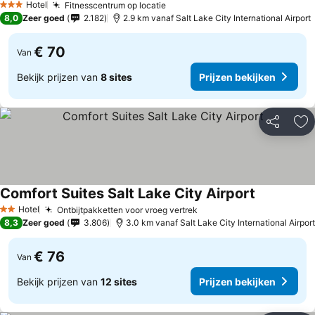
Hotel
Fitnesscentrum op locatie
Prijzen bekijken
3 Sterren
8,0
Zeer goed
2.182
2.9 km vanaf Salt Lake City International Airport
€ 70
Van
Bekijk prijzen van
8 sites
Prijzen bekijken
Delen
To
Comfort Suites Salt Lake City Airport
Prijzen bek
Hotel
Ontbijtpakketten voor vroeg vertrek
Prijzen bekijken
2 Sterren
8,3
Zeer goed
3.806
3.0 km vanaf Salt Lake City International Airport
€ 76
Van
Bekijk prijzen van
12 sites
Prijzen bekijken