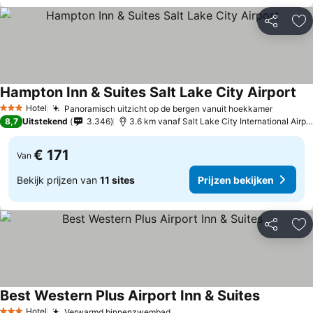
Delen
To
Hampton Inn & Suites Salt Lake City Airport
Pri
Hotel
Panoramisch uitzicht op de bergen vanuit hoekkamer
Prijzen
3 Sterren
8,7
Uitstekend
3.346
3.6 km vanaf Salt Lake City International Airpor
€ 171
Van
Bekijk prijzen van
11 sites
Prijzen bekijken
Delen
To
Best Western Plus Airport Inn & Suites
Prijzen be
Hotel
Verwarmd binnenzwembad