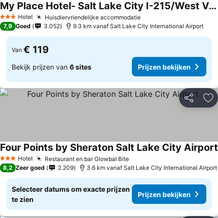
My Place Hotel- Salt Lake City I-215/West Valley City, UT
Prijzen bekijken
Hotel
Huisdiervriendelijke accommodatie
Prijzen bekijken
3 Sterren
7,9
Goed
3.052
9.3 km vanaf Salt Lake City International Airport
€ 119
Van
Bekijk prijzen van
6 sites
Prijzen bekijken
Delen
To
Four Points by Sheraton Salt Lake City Airport
Hotel
Restaurant en bar Glowbal Bite
Prijzen bekijken
3 Sterren
8,2
Zeer goed
2.209
3.6 km vanaf Salt Lake City International Airport
Selecteer datums om exacte prijzen
Prijzen bekijken
te zien