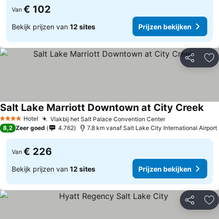
€ 102
Van
Bekijk prijzen van
12 sites
Prijzen bekijken
Delen
To
Salt Lake Marriott Downtown at City Creek
Prij
Hotel
Vlakbij het Salt Palace Convention Center
Prijzen bekijk
4 Sterren
8,2
Zeer goed
4.762
7.8 km vanaf Salt Lake City International Airport
€ 226
Van
Bekijk prijzen van
12 sites
Prijzen bekijken
Delen
To