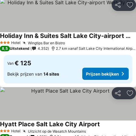
Delen
To
Holiday Inn & Suites Salt Lake City-airport West By Ihg
Prijzen bekijken
Hotel
Wingtips Bar en Bistro
Prijzen bekijken
3 Sterren
8,5
Uitstekend
4.352
2.7 km vanaf Salt Lake City International Airpor
€ 125
Van
Bekijk prijzen van
14 sites
Prijzen bekijken
Delen
To
Hyatt Place Salt Lake City Airport
Prijzen bekijken
Hotel
Uitzicht op de Wasatch Mountains
Prijzen bekijken
3 Sterren