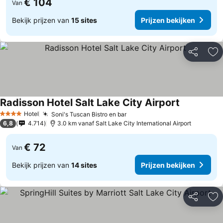
€ 104
Van
Bekijk prijzen van
15 sites
Prijzen bekijken
Delen
To
Radisson Hotel Salt Lake City Airport
Prijzen bek
Hotel
Soni's Tuscan Bistro en bar
Prijzen bekijken
4 Sterren
6,8
4.714
3.0 km vanaf Salt Lake City International Airport
€ 72
Van
Bekijk prijzen van
14 sites
Prijzen bekijken
Delen
To