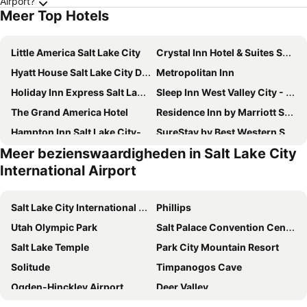
Airport?
Meer Top Hotels
Little America Salt Lake City
Crystal Inn Hotel & Suites Salt Lake City
Hyatt House Salt Lake City Downtown
Metropolitan Inn
Holiday Inn Express Salt Lake City Downtown By Ihg
Sleep Inn West Valley City - Salt Lake City South
The Grand America Hotel
Residence Inn by Marriott Salt Lake City Downtown
Hampton Inn Salt Lake City-Downtown
SureStay by Best Western Salt Lake City Downtown
Meer bezienswaardigheden in Salt Lake City
SpringHill Suites by Marriott Salt Lake City Downtown
Radisson Hotel Salt Lake City Downtown
International Airport
Microtel Inn & Suites by Wyndham Salt Lake City Airport
La Quinta Inn & Suites by Wyndham Salt Lake City Airport
Homewood Suites by Hilton Salt Lake City-Downtown
Best Western West Valley Inn
Salt Lake City International Airport
Phillips
Comfort Suites Salt Lake City Airport
Hampton Inn & Suites Salt Lake City-West Jordan
Utah Olympic Park
Salt Palace Convention Center
Holiday Inn Express & Suites Salt Lake City-airport East By Ihg
Hilton Garden Inn Salt Lake City Downtown
Salt Lake Temple
Park City Mountain Resort
Hampton Inn & Suites Salt Lake City Airport
Quality Inn Salt Lake City Downtown
Solitude
Timpanogos Cave
Sheraton Salt Lake City Hotel
Hyatt Regency Salt Lake City
Ogden-Hinckley Airport
Deer Valley
Hotel SLC
Home2 Suites by Hilton Salt Lake City-East
Mormon Tabernacle Choir
Utah State Capitol and Capitol Hill