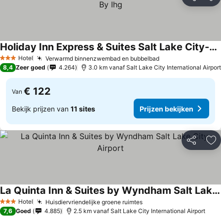
Delen
To
Holiday Inn Express & Suites Salt Lake City-airport East By Ihg
Prijzen bekijken
Hotel
Verwarmd binnenzwembad en bubbelbad
Prijzen bekijken
3 Sterren
8,4
Zeer goed
4.264
3.0 km vanaf Salt Lake City International Airport
€ 122
Van
Bekijk prijzen van
11 sites
Prijzen bekijken
Delen
To
La Quinta Inn & Suites by Wyndham Salt Lake City Airport
Prijzen bekijken
Hotel
Huisdiervriendelijke groene ruimtes
Prijzen bekijken
3 Sterren
7,6
Goed
4.885
2.5 km vanaf Salt Lake City International Airport