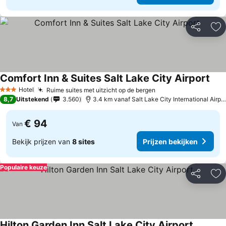
Delen
To
Comfort Inn & Suites Salt Lake City Airport
Prij
Hotel
Ruime suites met uitzicht op de bergen
Prijzen bekijken
3 Sterren
8,7
Uitstekend
3.560
3.4 km vanaf Salt Lake City International Airpor
€ 94
Van
Bekijk prijzen van
8 sites
Prijzen bekijken
Populaire keuze
Delen
To
Hilton Garden Inn Salt Lake City Airport