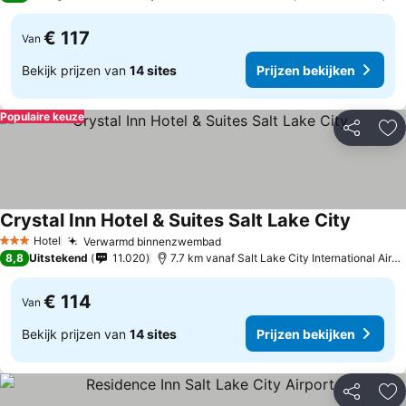
€ 117
Van
Bekijk prijzen van
14 sites
Prijzen bekijken
Populaire keuze
Delen
To
Crystal Inn Hotel & Suites Salt Lake City
Prijzen 
Hotel
Verwarmd binnenzwembad
Prijzen bekijken
3 Sterren
8,8
Uitstekend
11.020
7.7 km vanaf Salt Lake City International Airpo
€ 114
Van
Bekijk prijzen van
14 sites
Prijzen bekijken
Delen
To