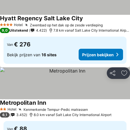
Hyatt Regency Salt Lake City
Prijzen bekijken
Hotel
Zwembad op het dak op de zesde verdieping
Prijzen beki
4 Sterren
9,0
Uitstekend
4.422
7.8 km vanaf Salt Lake City International Airpor
€ 276
Van
Bekijk prijzen van
16 sites
Prijzen bekijken
Delen
To
Metropolitan Inn
Prijzen bekijken
Hotel
Kenmerkende Tempur-Pedic matrassen
Prijzen bekijken
2 Sterren
6,1
3.452
8.0 km vanaf Salt Lake City International Airport
€ 88
Van