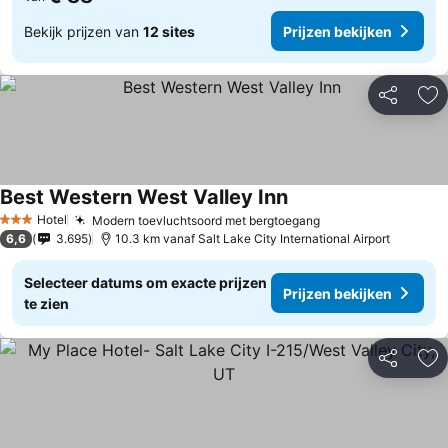
Bekijk prijzen van
12 sites
Prijzen bekijken
Delen
To
Best Western West Valley Inn
Prijzen bekijken
Hotel
Modern toevluchtsoord met bergtoegang
Prijzen bekijken
3 Sterren
6,6
3.695
10.3 km vanaf Salt Lake City International Airport
Selecteer datums om exacte prijzen
Prijzen bekijken
te zien
Delen
To