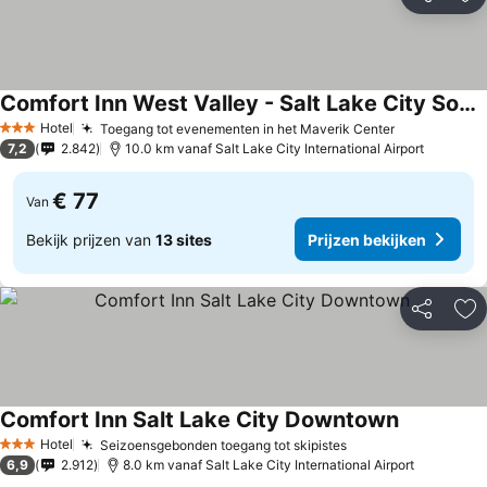
Delen
To
Comfort Inn West Valley - Salt Lake City South
Prijzen bekijken
Hotel
Toegang tot evenementen in het Maverik Center
Prijzen bek
3 Sterren
7,2
2.842
10.0 km vanaf Salt Lake City International Airport
€ 77
Van
Bekijk prijzen van
13 sites
Prijzen bekijken
Delen
To
Comfort Inn Salt Lake City Downtown
Prijzen bek
Hotel
Seizoensgebonden toegang tot skipistes
Prijzen bekijken
3 Sterren
6,9
2.912
8.0 km vanaf Salt Lake City International Airport