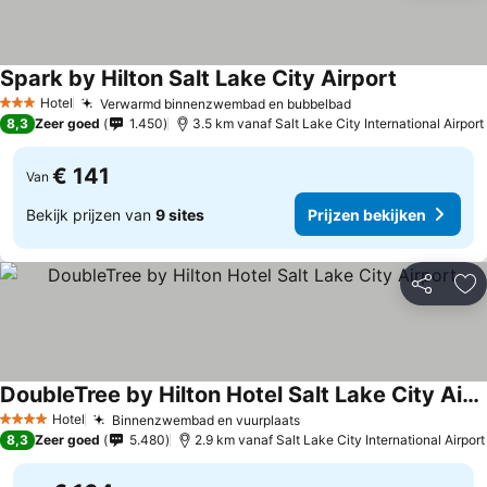
Spark by Hilton Salt Lake City Airport
Prijzen bek
Hotel
Verwarmd binnenzwembad en bubbelbad
Prijzen bekijken
3 Sterren
8,3
Zeer goed
1.450
3.5 km vanaf Salt Lake City International Airport
€ 141
Van
Bekijk prijzen van
9 sites
Prijzen bekijken
Delen
To
DoubleTree by Hilton Hotel Salt Lake City Airport
Prijzen bekijken
Hotel
Binnenzwembad en vuurplaats
Prijzen bekijken
4 Sterren
8,3
Zeer goed
5.480
2.9 km vanaf Salt Lake City International Airport