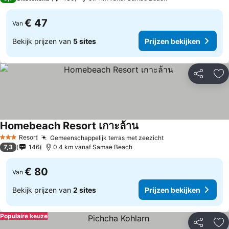
€ 47
Van
Bekijk prijzen van
5 sites
Prijzen bekijken
Delen
To
Homebeach Resort เกาะล้าน
Prijzen bekijken
Resort
Gemeenschappelijk terras met zeezicht
Prijzen bekijken
3 Sterren
7,3
146
0.4 km vanaf Samae Beach
€ 80
Van
Bekijk prijzen van
2 sites
Prijzen bekijken
Populaire keuze
Delen
To