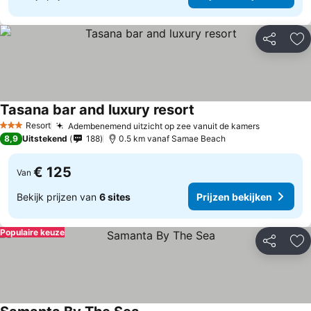
Delen
To
Tasana bar and luxury resort
Prijzen bekijken
Resort
Adembenemend uitzicht op zee vanuit de kamers
Prijzen be
3 Sterren
8,9
Uitstekend
188
0.5 km vanaf Samae Beach
€ 125
Van
Bekijk prijzen van
6 sites
Prijzen bekijken
Populaire keuze
Delen
To