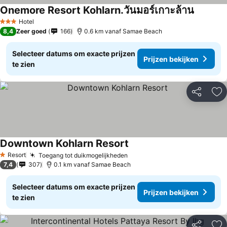
Onemore Resort Kohlarn.วันมอร์เกาะล้าน
Prijzen 
Hotel
3 Sterren
8,4
Zeer goed
166
0.6 km vanaf Samae Beach
Selecteer datums om exacte prijzen
Prijzen bekijken
te zien
Delen
To
Downtown Kohlarn Resort
Prijzen bekijken
Resort
Toegang tot duikmogelijkheden
Prijzen bekijken
1 Sterren
7,4
307
0.1 km vanaf Samae Beach
Selecteer datums om exacte prijzen
Prijzen bekijken
te zien