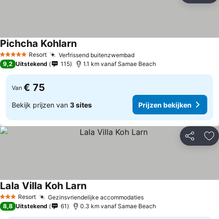
Pichcha Kohlarn
Prijzen bekijken
Resort
Verfrissend buitenzwembad
Prijzen bekijken
5 Sterren
9,2
Uitstekend
115
1.1 km vanaf Samae Beach
€ 75
Van
Bekijk prijzen van
3 sites
Prijzen bekijken
Delen
To
Lala Villa Koh Larn
Prijzen bekijken
Resort
Gezinsvriendelijke accommodaties
Prijzen bekijken
3 Sterren
8,8
Uitstekend
61
0.3 km vanaf Samae Beach