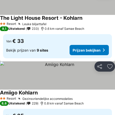
The Light House Resort - Kohlarn
Prijzen bekijken
Resort
Leuke biljarttafel
Prijzen bekijken
2 Sterren
9,1
Uitstekend
233
0.6 km vanaf Samae Beach
€ 33
Van
Bekijk prijzen van
9 sites
Prijzen bekijken
Delen
To
Amiigo Kohlarn
Prijzen bekijken
Resort
Gezinsvriendelijke accommodaties
Prijzen bekijken
2 Sterren
8,6
Uitstekend
229
0.8 km vanaf Samae Beach