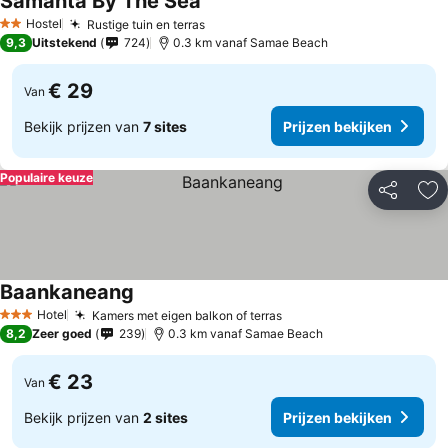
Samanta By The Sea
Prijzen bekijken
Hostel
Rustige tuin en terras
Prijzen bekijken
2 Sterren
9,3
Uitstekend
724
0.3 km vanaf Samae Beach
€ 29
Van
Bekijk prijzen van
7 sites
Prijzen bekijken
Populaire keuze
Delen
To
Baankaneang
Prijzen bekijken
Hotel
Kamers met eigen balkon of terras
Prijzen bekijken
3 Sterren
8,2
Zeer goed
239
0.3 km vanaf Samae Beach
€ 23
Van
Bekijk prijzen van
2 sites
Prijzen bekijken