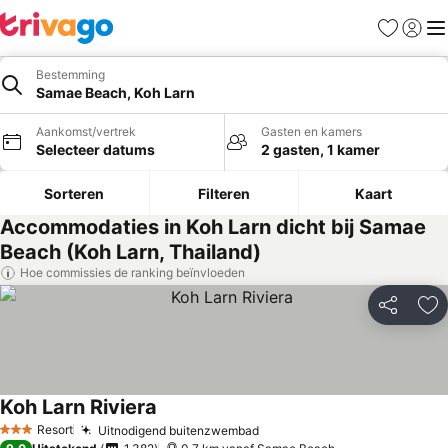
Favorieten
Aanmel
Me
Bestemming
Samae Beach, Koh Larn
Aankomst/vertrek
Gasten en kamers
Selecteer datums
2 gasten, 1 kamer
Sorteren
Filteren
Kaart
Accommodaties in Koh Larn dicht bij Samae
Beach (Koh Larn, Thailand)
Hoe commissies de ranking beïnvloeden
Delen
To
Koh Larn Riviera
Prijzen bekijken
Resort
Uitnodigend buitenzwembad
Prijzen bekijken
3 Sterren