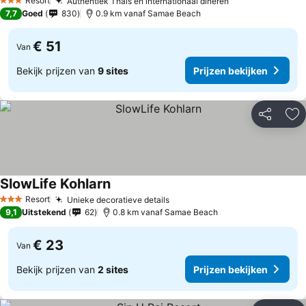
Resort
Authentiek Thais en internationaal dineren
Prijzen bekijke
3 Sterren
7,7
Goed
830
0.9 km vanaf Samae Beach
€ 51
Van
Bekijk prijzen van
9 sites
Prijzen bekijken
Delen
To
SlowLife Kohlarn
Prijzen bekijken
Resort
Unieke decoratieve details
Prijzen bekijken
3 Sterren
9,1
Uitstekend
62
0.8 km vanaf Samae Beach
€ 23
Van
Bekijk prijzen van
2 sites
Prijzen bekijken