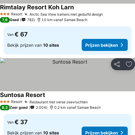
Rimtalay Resort Koh Larn
Prijzen bekijken
Resort
Arctic Sea View kamers met gedurfd design
Prijzen bekijk
3 Sterren
7,8
Goed
782
1.0 km vanaf Samae Beach
€ 67
Van
Bekijk prijzen van
10 sites
Prijzen bekijken
Delen
To
Suntosa Resort
Prijzen bekijken
Resort
Restaurant met verse zeevruchten
Prijzen bekijken
3 Sterren
8,2
Zeer goed
2.004
0.2 km vanaf Samae Beach
€ 37
Van
Bekijk prijzen van
10 sites
Prijzen bekijken