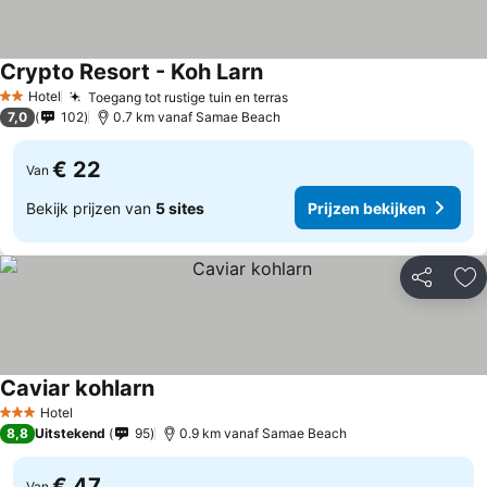
Crypto Resort - Koh Larn
Prijzen bekijken
Hotel
Toegang tot rustige tuin en terras
Prijzen bekijken
2 Sterren
7,0
102
0.7 km vanaf Samae Beach
€ 22
Van
Bekijk prijzen van
5 sites
Prijzen bekijken
Delen
To
Caviar kohlarn
Prijzen bekijken
Hotel
3 Sterren
8,8
Uitstekend
95
0.9 km vanaf Samae Beach
€ 47
Van