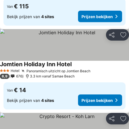
€ 115
Van
Bekijk prijzen van
4 sites
Prijzen bekijken
Delen
To
Jomtien Holiday Inn Hotel
Prijzen bekijken
Hotel
Panoramisch uitzicht op Jomtien Beach
Prijzen bekijken
3 Sterren
6,9
676
3.3 km vanaf Samae Beach
€ 14
Van
Bekijk prijzen van
4 sites
Prijzen bekijken
Delen
To