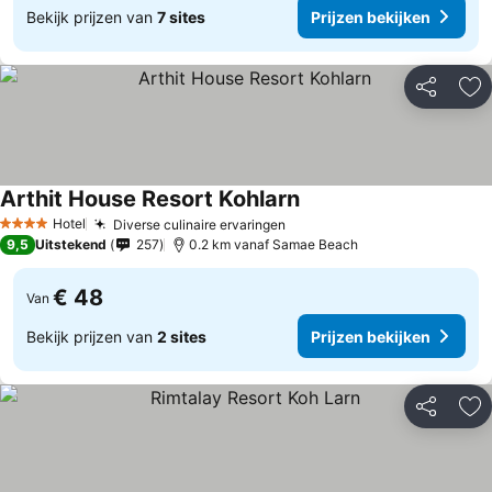
Bekijk prijzen van
7 sites
Prijzen bekijken
Delen
To
Arthit House Resort Kohlarn
Prijzen bekijken
Hotel
Diverse culinaire ervaringen
Prijzen bekijken
4 Sterren
9,5
Uitstekend
257
0.2 km vanaf Samae Beach
€ 48
Van
Bekijk prijzen van
2 sites
Prijzen bekijken
Delen
To