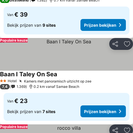
9,0
Uitstekend
1.382
0.7 km vanaf Samae Beach
€ 39
Van
Bekijk prijzen van
9 sites
Prijzen bekijken
Populaire keuze
Delen
To
Baan I Taley On Sea
Prijzen bekijken
Hotel
Kamers met panoramisch uitzicht op zee
Prijzen bekijken
2 Sterren
7,4
1.369
0.2 km vanaf Samae Beach
€ 23
Van
Bekijk prijzen van
7 sites
Prijzen bekijken
Populaire keuze