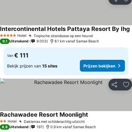
Delen
To
Intercontinental Hotels Pattaya Resort By Ihg
P
Hotel
Tropische strandoase op een heuvel
Prijzen bekijken
5 Sterren
9,1
Uitstekend
9.003
8.1 km vanaf Samae Beach
€ 111
Van
Bekijk prijzen van
15 sites
Prijzen bekijken
Delen
To
Rachawadee Resort Moonlight
Prijzen bekijken
Hotel
Dakterras met schilderachtig uitzicht
Prijzen bekijken
2 Sterren
8,8
Uitstekend
197
0.9 km vanaf Samae Beach