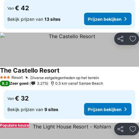
€ 42
Van
Bekijk prijzen van
13 sites
Prijzen bekijken
Delen
To
The Castello Resort
Prijzen bekijken
Resort
Diverse eetgelegenheden op het terrein
Prijzen bekijken
3 Sterren
8,2
Zeer goed
3.275
0.5 km vanaf Samae Beach
€ 32
Van
Bekijk prijzen van
9 sites
Prijzen bekijken
Populaire keuze
Delen
To