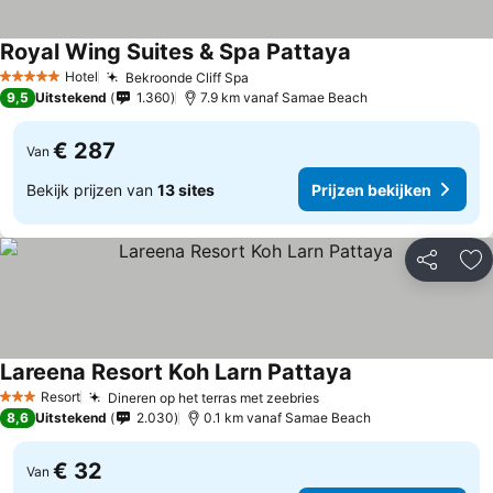
Royal Wing Suites & Spa Pattaya
Prijzen bekijken
Hotel
Bekroonde Cliff Spa
Prijzen bekijken
5 Sterren
9,5
Uitstekend
1.360
7.9 km vanaf Samae Beach
€ 287
Van
Bekijk prijzen van
13 sites
Prijzen bekijken
Delen
To
Lareena Resort Koh Larn Pattaya
Prijzen bekijken
Resort
Dineren op het terras met zeebries
Prijzen bekijken
3 Sterren
8,6
Uitstekend
2.030
0.1 km vanaf Samae Beach
€ 32
Van