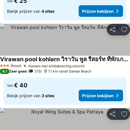
€ 25
Van
Bekijk prijzen van
4 sites
Prijzen bekijken
Delen
To
Virawan pool kohlarn วิราวัน พูล รีสอร์ท ที่พักเกาะล้าน
Prijzen bekijken
Resort
Kamers met schilderachtig uitzicht
Prijzen bekijken
3 Sterren
8,1
Zeer goed
215
1.1 km vanaf Samae Beach
€ 40
Van
Bekijk prijzen van
3 sites
Prijzen bekijken
Delen
To