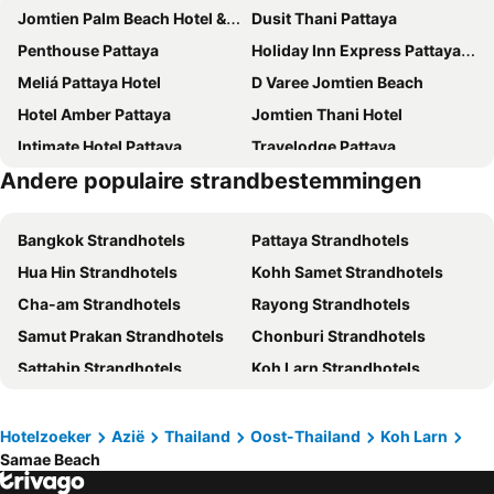
Jomtien Palm Beach Hotel & Resort
Dusit Thani Pattaya
Penthouse Pattaya
Holiday Inn Express Pattaya Central By Ihg
Meliá Pattaya Hotel
D Varee Jomtien Beach
Hotel Amber Pattaya
Jomtien Thani Hotel
Intimate Hotel Pattaya
Travelodge Pattaya
Andere populaire strandbestemmingen
Grande Centre Point Pattaya
Hard Rock Hotel Pattaya
Mercure Pattaya Ocean Resort
Avani Pattaya Resort
Bangkok Strandhotels
Pattaya Strandhotels
P Plus Hotel
Fifth Pattaya Jomtien
Hua Hin Strandhotels
Kohh Samet Strandhotels
Sunshine Hotel & Residences
Mera Mare Pattaya
Cha-am Strandhotels
Rayong Strandhotels
March Hotel Pattaya
Holiday Inn Pattaya By Ihg
Samut Prakan Strandhotels
Chonburi Strandhotels
Acqua Hotel
Sabai Sabana
Sattahip Strandhotels
Koh Larn Strandhotels
Best Bella Pattaya
Areca Lodge
Phetchaburi Strandhotels
Si Racha Strandhotels
Grand Bella
Golden Sea Pattaya
Laem Chabang Strandhotels
Chachoengsao Strandhotels
Welcome World Beachfront Resort
Cape Dara Resort
Hotelzoeker
Azië
Thailand
Oost-Thailand
Koh Larn
Samae Beach
Samut Sakhon Strandhotels
Ban Khai Strandhotels
Centara Pattaya Hotel
The Tj Hotel