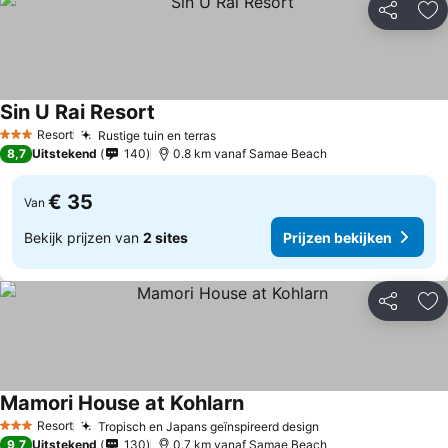
Delen
To
Sin U Rai Resort
Prijzen bekijken
Resort
Rustige tuin en terras
Prijzen bekijken
3 Sterren
8,7
Uitstekend
140
0.8 km vanaf Samae Beach
€ 35
Van
Bekijk prijzen van
2 sites
Prijzen bekijken
Delen
To
Mamori House at Kohlarn
Prijzen bekijken
Resort
Tropisch en Japans geïnspireerd design
Prijzen bekijken
3 Sterren
9,7
Uitstekend
130
0.7 km vanaf Samae Beach