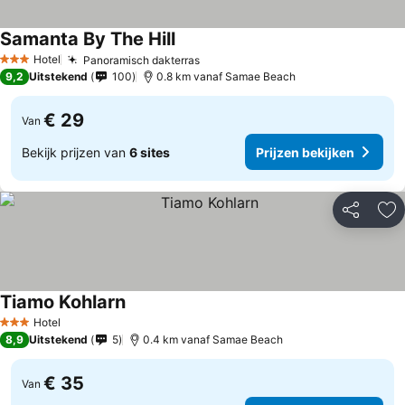
Samanta By The Hill
Prijzen bekijken
Hotel
Panoramisch dakterras
Prijzen bekijken
3 Sterren
9,2
Uitstekend
100
0.8 km vanaf Samae Beach
€ 29
Van
Bekijk prijzen van
6 sites
Prijzen bekijken
Delen
To
Tiamo Kohlarn
Prijzen bekijken
Hotel
3 Sterren
8,9
Uitstekend
5
0.4 km vanaf Samae Beach
€ 35
Van