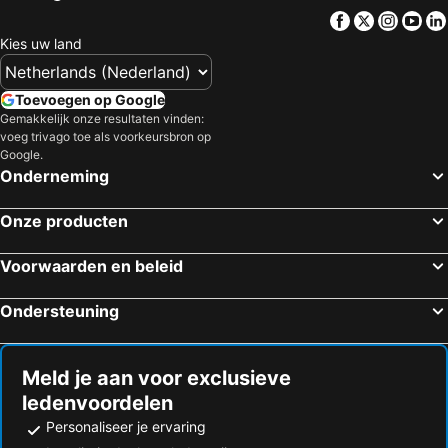
Vogue Pattaya Hotel
Mytt Hotel Pattaya
Facebook
Twitter
Insta
Yo
LK The Empress
Sutus Court 3
Kies uw land
Let's Hyde Pattaya Resort & Villas - Pool Cabanas
LK Metropole
Grand Jomtien Palace Hotel
Pattaya Garden Resort
Toevoegen op Google
Gemakkelijk onze resultaten vinden:
Altera Hotel and Residence
Zing Resort & Spa
voeg trivago toe als voorkeursbron op
Jomtien Plaza Residence
Arden Hotel and Residence
Google.
Onderneming
Lek Jomtien Hotel
Grande Centre Point Space Pattaya
Pattaya Discovery Beach Hotel
Arbour Hotel and Residence
Onze producten
Royal Cliff Beach Hotel Pattaya
Pullman Pattaya Hotel G
Voorwaarden en beleid
Siam@Siam Design Hotel Pattaya
Adelphi Pattaya
BAAN COCONUT AT KOH LARN
Baan I Taley On Sea
Ondersteuning
Arthit House Resort Kohlarn
Bee Orchid Resort
De Ocean Land เดอ โอเชี่ยนแลนด์ เกาะล้าน Maldives
Toonja Homebeach
Meld je aan voor exclusieve
PloyPhailin พลอยไพรินรีสอร์ท
Baankaneang
ledenvoordelen
The Seathru Koh Larn
The kn kohlarn resort
Personaliseer je ervaring
คิริน พูล วิลล์ เกาะล้าน
Rakchayanin Resort Koh Larn