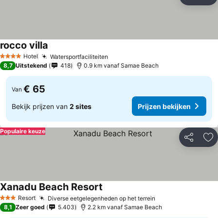
Delen
To
rocco villa
Prijzen bekijken
Hotel
Watersportfaciliteiten
Prijzen bekijken
4 Sterren
8,7
Uitstekend
418
0.9 km vanaf Samae Beach
€ 65
Van
Bekijk prijzen van
2 sites
Prijzen bekijken
Populaire keuze
Delen
To
Xanadu Beach Resort
Prijzen bekijken
Resort
Diverse eetgelegenheden op het terrein
Prijzen bekijken
3 Sterren
8,1
Zeer goed
5.403
2.2 km vanaf Samae Beach