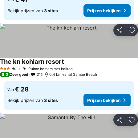
Bekijk prijzen van
3 sites
Prijzen bekijken
Delen
To
The kn kohlarn resort
Prijzen bekijken
Hotel
Ruime kamers met balkon
Prijzen bekijken
3 Sterren
8,0
Zeer goed
31
0.4 km vanaf Samae Beach
€ 28
Van
Bekijk prijzen van
3 sites
Prijzen bekijken
Delen
To