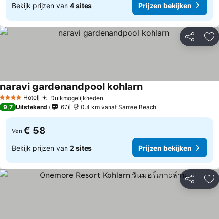
Bekijk prijzen van
4 sites
Prijzen bekijken
Delen
To
naravi gardenandpool kohlarn
Prijzen bekijken
Hotel
Duikmogelijkheden
Prijzen bekijken
4 Sterren
9,7
Uitstekend
67
0.4 km vanaf Samae Beach
€ 58
Van
Bekijk prijzen van
2 sites
Prijzen bekijken
Delen
To