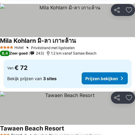
Delen
To
Mila Kohlarn มิ-ลา เกาะล้าน
Prijzen bekijken
Hotel
Privéstrand met ligstoelen
Prijzen bekijken
4 Sterren
8,4
Zeer goed
243
1.2 km vanaf Samae Beach
€ 72
Van
Bekijk prijzen van
3 sites
Prijzen bekijken
Delen
To
Tawaen Beach Resort
Prijzen bekijken