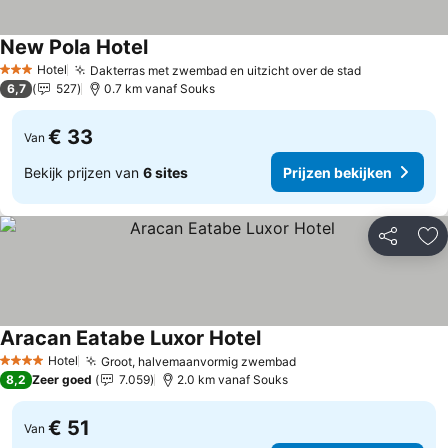
New Pola Hotel
Prijzen bekijken
Hotel
Dakterras met zwembad en uitzicht over de stad
Prijzen bek
3 Sterren
6,7
527
0.7 km vanaf Souks
€ 33
Van
Bekijk prijzen van
6 sites
Prijzen bekijken
Delen
To
Aracan Eatabe Luxor Hotel
Prijzen bekijken
Hotel
Groot, halvemaanvormig zwembad
Prijzen bekijken
4 Sterren
8,2
Zeer goed
7.059
2.0 km vanaf Souks
€ 51
Van