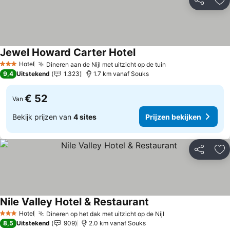
Delen
To
Jewel Howard Carter Hotel
Prijzen bekijken
Hotel
Dineren aan de Nijl met uitzicht op de tuin
Prijzen bekijken
3 Sterren
9,4
Uitstekend
1.323
1.7 km vanaf Souks
€ 52
Van
Bekijk prijzen van
4 sites
Prijzen bekijken
Delen
To
Nile Valley Hotel & Restaurant
Prijzen bekijken
Hotel
Dineren op het dak met uitzicht op de Nijl
Prijzen bekijken
3 Sterren
8,5
Uitstekend
909
2.0 km vanaf Souks