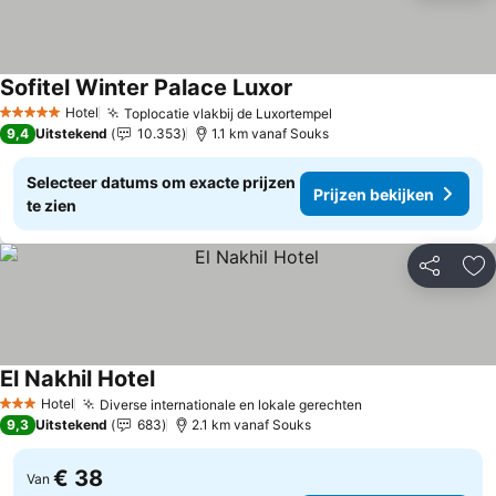
Sofitel Winter Palace Luxor
Prijzen bekijken
Hotel
Toplocatie vlakbij de Luxortempel
Prijzen bekijken
5 Sterren
9,4
Uitstekend
10.353
1.1 km vanaf Souks
Selecteer datums om exacte prijzen
Prijzen bekijken
te zien
Delen
To
El Nakhil Hotel
Prijzen bekijken
Hotel
Diverse internationale en lokale gerechten
Prijzen bekijken
3 Sterren
9,3
Uitstekend
683
2.1 km vanaf Souks
€ 38
Van