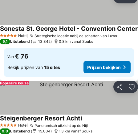
Delen
To
Sonesta St. George Hotel - Convention Center
Hotel
Strategische locatie nabij de schatten van Luxor
Prijzen b
5 Sterren
9,1
Uitstekend
13.342
0.8 km vanaf Souks
€ 76
Van
Bekijk prijzen van
15 sites
Prijzen bekijken
Populaire keuze
Delen
To
Steigenberger Resort Achti
Prijzen bekijken
Hotel
Panoramisch uitzicht op de Nijl
Prijzen bekijken
5 Sterren
9,0
Uitstekend
15.004
1.3 km vanaf Souks