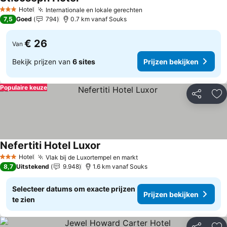
Prijzen bekijken
Hotel
Internationale en lokale gerechten
Prijzen bekijken
3 Sterren
7,5
Goed
794
0.7 km vanaf Souks
€ 26
Van
Bekijk prijzen van
6 sites
Prijzen bekijken
Populaire keuze
Delen
To
Nefertiti Hotel Luxor
Prijzen bekijken
Hotel
Vlak bij de Luxortempel en markt
Prijzen bekijken
3 Sterren
8,7
Uitstekend
9.948
1.6 km vanaf Souks
Selecteer datums om exacte prijzen
Prijzen bekijken
te zien