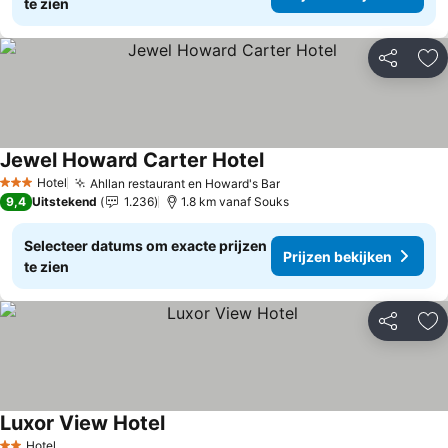
te zien
Delen
To
Jewel Howard Carter Hotel
Prijzen bekijken
Hotel
Ahllan restaurant en Howard's Bar
Prijzen bekijken
3 Sterren
9,4
Uitstekend
1.236
1.8 km vanaf Souks
Selecteer datums om exacte prijzen
Prijzen bekijken
te zien
Delen
To
Luxor View Hotel
Prijzen bekijken
Hotel