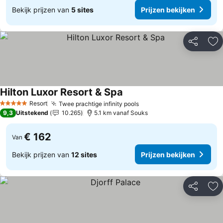
Bekijk prijzen van
5 sites
Prijzen bekijken
Delen
To
Hilton Luxor Resort & Spa
Prijzen bekijken
Resort
Twee prachtige infinity pools
Prijzen bekijken
5 Sterren
9,3
Uitstekend
10.265
5.1 km vanaf Souks
€ 162
Van
Bekijk prijzen van
12 sites
Prijzen bekijken
Delen
To