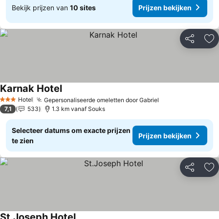
Bekijk prijzen van
10 sites
Prijzen bekijken
Delen
To
Karnak Hotel
Prijzen bekijken
Hotel
Gepersonaliseerde omeletten door Gabriel
Prijzen bekijken
3 Sterren
7,1
533
1.3 km vanaf Souks
Selecteer datums om exacte prijzen
Prijzen bekijken
te zien
Delen
To
St.Joseph Hotel