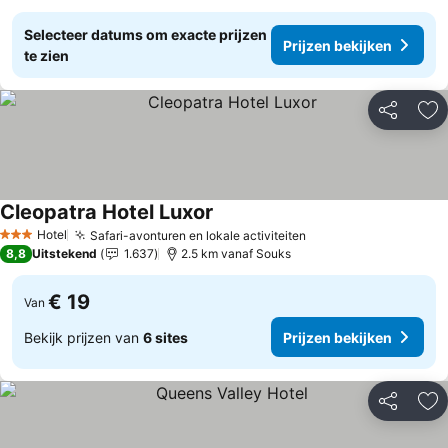
Selecteer datums om exacte prijzen
Prijzen bekijken
te zien
Delen
To
Cleopatra Hotel Luxor
Prijzen bekijken
Hotel
Safari-avonturen en lokale activiteiten
Prijzen bekijken
3 Sterren
8,8
Uitstekend
1.637
2.5 km vanaf Souks
€ 19
Van
Bekijk prijzen van
6 sites
Prijzen bekijken
Delen
To