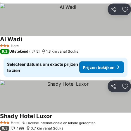
Delen
To
Al Wadi
Prijzen bekijken
Hotel
3 Sterren
9,2
Uitstekend
5
1.3 km vanaf Souks
Selecteer datums om exacte prijzen
Prijzen bekijken
te zien
Delen
To
Shady Hotel Luxor
Prijzen bekijken
Hotel
Diverse internationale en lokale gerechten
Prijzen bekijken
3 Sterren
6,3
499
0.7 km vanaf Souks