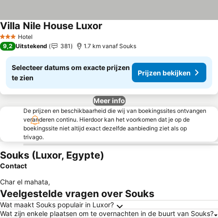
Villa Nile House Luxor
Prijzen bekijken
Hotel
3 Sterren
9,2
Uitstekend
381
1.7 km vanaf Souks
Selecteer datums om exacte prijzen
Prijzen bekijken
te zien
Meer info
De prijzen en beschikbaarheid die wij van boekingssites ontvangen
veranderen continu. Hierdoor kan het voorkomen dat je op de
boekingssite niet altijd exact dezelfde aanbieding ziet als op
trivago.
Souks (Luxor, Egypte)
Contact
Char el mahata
,
Veelgestelde vragen over Souks
Wat maakt Souks populair in Luxor?
Wat zijn enkele plaatsen om te overnachten in de buurt van Souks?