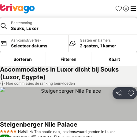
Favorieten
Aanmel
Me
Bestemming
Souks, Luxor
Aankomst/vertrek
Gasten en kamers
Selecteer datums
2 gasten, 1 kamer
Sorteren
Filteren
Kaart
Accommodaties in Luxor dicht bij Souks
(Luxor, Egypte)
Hoe commissies de ranking beïnvloeden
Delen
To
Steigenberger Nile Palace
Prijzen bekijken
Hotel
Toplocatie nabij bezienswaardigheden in Luxor
Prijzen b
5 Sterren