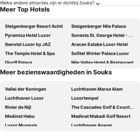
Welke andere attracties zijn er dichtbij Souks?
Meer Top Hotels
Steigenberger Resort Achti
Steigenberger Nile Palace
Pyramisa Hotel Luxor
Sonesta St. George Hotel - Convention Center
Iberotel Luxor by JAZ
Aracan Eatabe Luxor Hotel
The Temple Hotel & Spa
Sofitel Winter Palace Luxor
Djorff Palace
Nile Valley Hotel & Restaurant
Meer bezienswaardigheden in Souks
Nefertiti Hotel Luxor
Jewel Howard Carter Hotel
Lotus Luxor Hotel
El Mesala Hotel
Vallei der Koningen
Luchthaven Marsa Alam
Al Moudira Hotel
Hotel Sheherazade
Luchthaven Luxor
Luxortempel
Susanna Hotel Luxor
Nile Compound
Rivier de Nijl
The Cascades Golf & Country Club
Karnak Hotel
Philippe Luxor Hotel
Medinet Habu
Madinat Makadi Golf Resort
Villa Nile House Luxor
El Gezira Garden Hotel Luxor
Luxor Museum
Luchthaven Aswan
El Nakhil Hotel
Thebes Hotel
Souks
Valley of the Queens
St.Joseph Hotel
Jewel Howard Carter Hotel