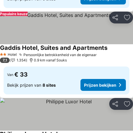
Populaire keuze
Delen
To
Gaddis Hotel, Suites and Apartments
Prijzen bek
Hotel
Persoonlijke betrokkenheid van de eigenaar
Prijzen bekijken
2 Sterren
7,1
1.354
0.9 km vanaf Souks
€ 33
Van
Bekijk prijzen van
8 sites
Prijzen bekijken
Delen
To