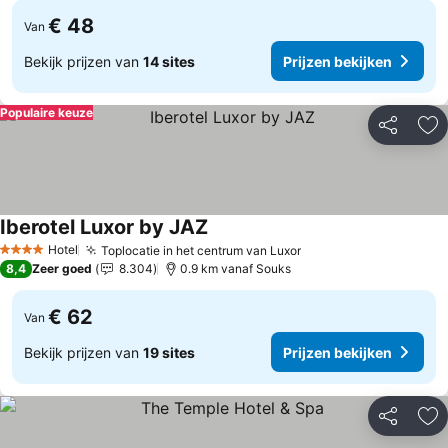
€ 48
Van
Bekijk prijzen van
14 sites
Prijzen bekijken
Populaire keuze
Delen
To
Iberotel Luxor by JAZ
Prijzen bekijken
Hotel
Toplocatie in het centrum van Luxor
Prijzen bekijken
4 Sterren
8,4
Zeer goed
8.304
0.9 km vanaf Souks
€ 62
Van
Bekijk prijzen van
19 sites
Prijzen bekijken
Delen
To