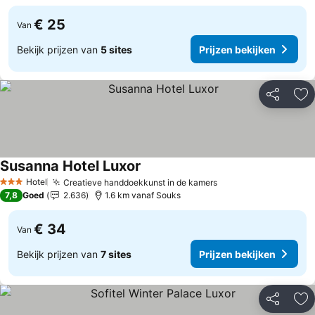
€ 25
Van
Bekijk prijzen van
5 sites
Prijzen bekijken
Delen
To
Susanna Hotel Luxor
Prijzen bekijken
Hotel
Creatieve handdoekkunst in de kamers
Prijzen bekijken
3 Sterren
7,8
Goed
2.636
1.6 km vanaf Souks
€ 34
Van
Bekijk prijzen van
7 sites
Prijzen bekijken
Delen
To