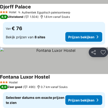
Djorff Palace
Prijzen bekijken
Hotel
Authentiek Egyptisch paleisontwerp
Prijzen bekijken
3 Sterren
8,9
Uitstekend
1.504
1.8 km vanaf Souks
€ 76
Van
Bekijk prijzen van
8 sites
Prijzen bekijken
Delen
To
Fontana Luxor Hostel
Prijzen bekijken
Hostel
3 Sterren
8,0
Zeer goed
490
0.7 km vanaf Souks
Selecteer datums om exacte prijzen
Prijzen bekijken
te zien