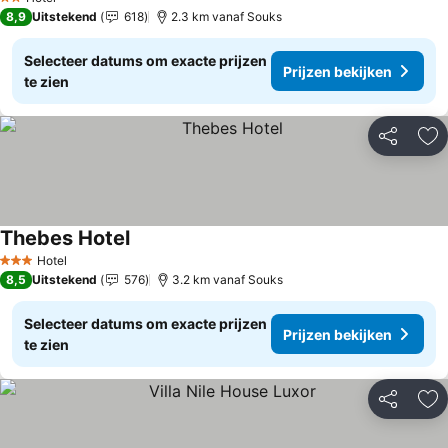
2 Sterren
8,9
Uitstekend
618
2.3 km vanaf Souks
Selecteer datums om exacte prijzen
Prijzen bekijken
te zien
Delen
To
Thebes Hotel
Prijzen bekijken
Hotel
3 Sterren
8,5
Uitstekend
576
3.2 km vanaf Souks
Selecteer datums om exacte prijzen
Prijzen bekijken
te zien
Delen
To