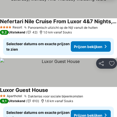
Nefertari Nile Cruise From Luxor 4&7 Nights, Every Saturday, Monday And Thursday Including tours
Prijzen bekijken
Resort
Panoramisch uitzicht op de Nijl vanuit de hutten
Prijzen be
4 Sterren
9,2
Uitstekend
42
1.0 km vanaf Souks
Selecteer datums om exacte prijzen
Prijzen bekijken
te zien
Delen
To
Luxor Guest House
Prijzen bekijken
Aparthotel
Dakterras voor sociale bijeenkomsten
Prijzen bekijken
2 Sterren
9,1
Uitstekend
610
1.6 km vanaf Souks
Selecteer datums om exacte prijzen
Prijzen bekijken