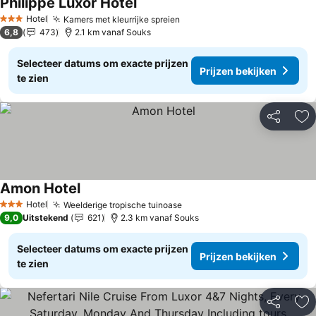
Philippe Luxor Hotel
Prijzen bekijken
Hotel
Kamers met kleurrijke spreien
Prijzen bekijken
3 Sterren
6,8
473
2.1 km vanaf Souks
Selecteer datums om exacte prijzen
Prijzen bekijken
te zien
Delen
To
Amon Hotel
Prijzen bekijken
Hotel
Weelderige tropische tuinoase
Prijzen bekijken
3 Sterren
9,0
Uitstekend
621
2.3 km vanaf Souks
Selecteer datums om exacte prijzen
Prijzen bekijken
te zien
Delen
To