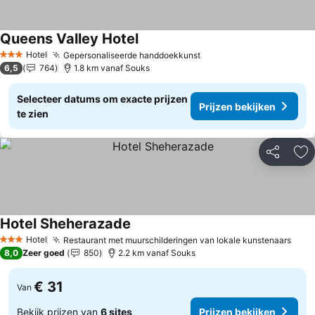
Queens Valley Hotel
Prijzen bekijken
Hotel
Gepersonaliseerde handdoekkunst
Prijzen bekijken
3 Sterren
6,5
764
1.8 km vanaf Souks
Selecteer datums om exacte prijzen
Prijzen bekijken
te zien
Delen
To
Hotel Sheherazade
Prijzen bekijken
Hotel
Restaurant met muurschilderingen van lokale kunstenaars
Prij
3 Sterren
8,0
Zeer goed
850
2.2 km vanaf Souks
€ 31
Van
Bekijk prijzen van
6 sites
Prijzen bekijken