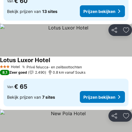
€ 60
Van
Bekijk prijzen van
13 sites
Prijzen bekijken
Delen
To
Lotus Luxor Hotel
Prijzen bekijken
Hotel
Privé felucca- en zeilboottochten
Prijzen bekijken
3 Sterren
8,1
Zeer goed
2.490
0.8 km vanaf Souks
€ 65
Van
Bekijk prijzen van
7 sites
Prijzen bekijken
Delen
To