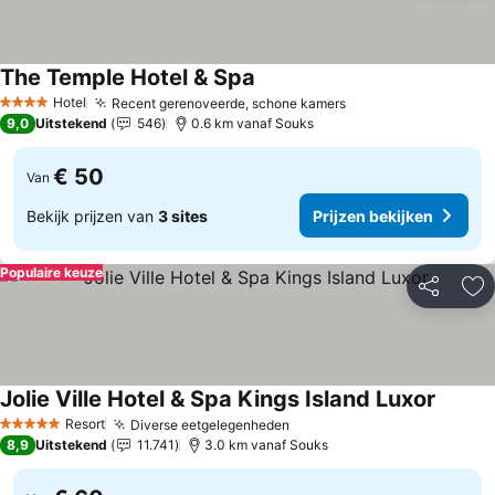
The Temple Hotel & Spa
Prijzen bekijken
Hotel
Recent gerenoveerde, schone kamers
Prijzen bekijken
4 Sterren
9,0
Uitstekend
546
0.6 km vanaf Souks
€ 50
Van
Bekijk prijzen van
3 sites
Prijzen bekijken
Populaire keuze
Delen
To
Jolie Ville Hotel & Spa Kings Island Luxor
Prijzen
Resort
Diverse eetgelegenheden
Prijzen bekijken
5 Sterren
8,9
Uitstekend
11.741
3.0 km vanaf Souks