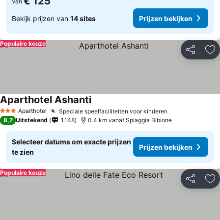
€ 125
Van
Bekijk prijzen van
14 sites
Prijzen bekijken
Populaire keuze
Delen
To
Aparthotel Ashanti
Prijzen bekijken
Aparthotel
Speciale speelfaciliteiten voor kinderen
Prijzen bekijk
3 Sterren
8,7
Uitstekend
1.148
0.4 km vanaf Spiaggia Bibione
Selecteer datums om exacte prijzen
Prijzen bekijken
te zien
Populaire keuze
Delen
To