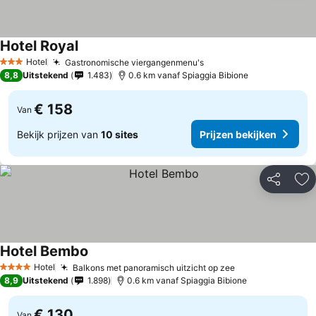
Hotel Royal
Prijzen bekijken
Hotel
Gastronomische viergangenmenu's
Prijzen bekijken
3 Sterren
8,8
Uitstekend
1.483
0.6 km vanaf Spiaggia Bibione
€ 158
Van
Bekijk prijzen van
10 sites
Prijzen bekijken
Delen
To
Hotel Bembo
Prijzen bekijken
Hotel
Balkons met panoramisch uitzicht op zee
Prijzen bekijke
4 Sterren
8,9
Uitstekend
1.898
0.6 km vanaf Spiaggia Bibione
€ 130
Van