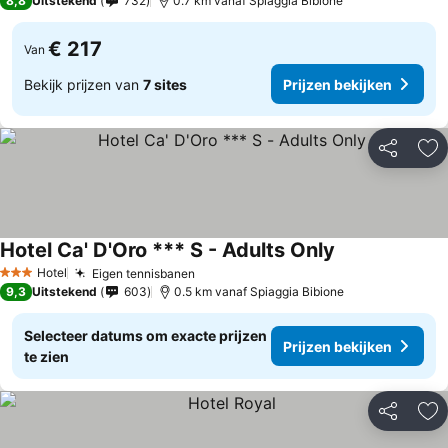
8,8
Uitstekend
732
0.7 km vanaf Spiaggia Bibione
€ 217
Van
Bekijk prijzen van
7 sites
Prijzen bekijken
Delen
To
Hotel Ca' D'Oro *** S - Adults Only
Prijzen bekijke
Hotel
Eigen tennisbanen
Prijzen bekijken
3 Sterren
9,3
Uitstekend
603
0.5 km vanaf Spiaggia Bibione
Selecteer datums om exacte prijzen
Prijzen bekijken
te zien
Delen
To