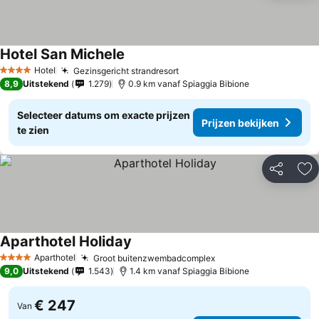
Hotel San Michele
Prijzen bekijken
Hotel
Gezinsgericht strandresort
Prijzen bekijken
4 Sterren
8,9
Uitstekend
1.279
0.9 km vanaf Spiaggia Bibione
Selecteer datums om exacte prijzen
Prijzen bekijken
te zien
Delen
To
Aparthotel Holiday
Prijzen bekijken
Aparthotel
Groot buitenzwembadcomplex
Prijzen bekijken
4 Sterren
9,0
Uitstekend
1.543
1.4 km vanaf Spiaggia Bibione
€ 247
Van