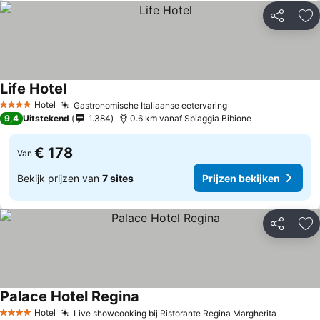
Delen
To
Life Hotel
Prijzen bekijken
Hotel
Gastronomische Italiaanse eetervaring
Prijzen bekijken
4 Sterren
9,4
Uitstekend
1.384
0.6 km vanaf Spiaggia Bibione
€ 178
Van
Bekijk prijzen van
7 sites
Prijzen bekijken
Delen
To
Palace Hotel Regina
Prijzen bekijken
Hotel
Live showcooking bij Ristorante Regina Margherita
Prijzen 
4 Sterren