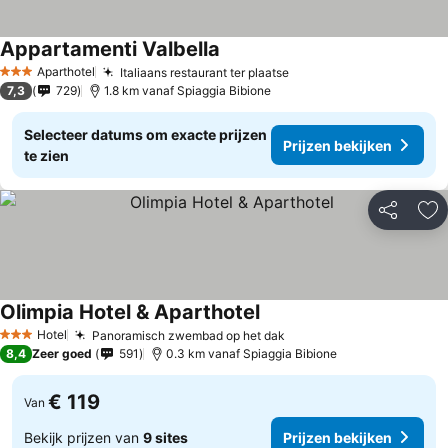
Appartamenti Valbella
Prijzen bekijken
Aparthotel
Italiaans restaurant ter plaatse
Prijzen bekijken
3 Sterren
7,3
729
1.8 km vanaf Spiaggia Bibione
Selecteer datums om exacte prijzen
Prijzen bekijken
te zien
Delen
To
Olimpia Hotel & Aparthotel
Prijzen bekijken
Hotel
Panoramisch zwembad op het dak
Prijzen bekijken
3 Sterren
8,4
Zeer goed
591
0.3 km vanaf Spiaggia Bibione
€ 119
Van
Bekijk prijzen van
9 sites
Prijzen bekijken