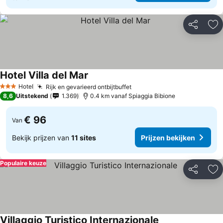
Delen
To
Hotel Villa del Mar
Prijzen bekijken
Hotel
Rijk en gevarieerd ontbijtbuffet
Prijzen bekijken
3 Sterren
8,6
Uitstekend
1.369
0.4 km vanaf Spiaggia Bibione
€ 96
Van
Bekijk prijzen van
11 sites
Prijzen bekijken
Populaire keuze
Delen
To
Villaggio Turistico Internazionale