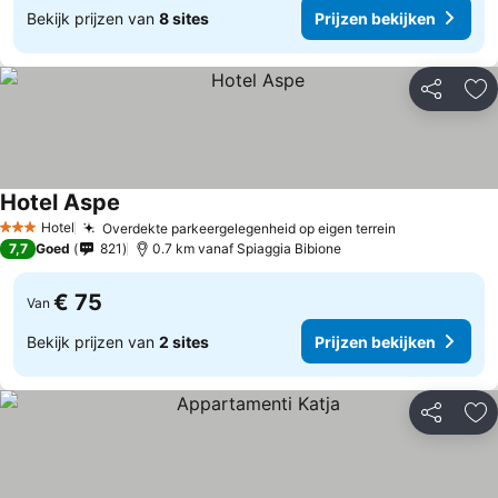
Bekijk prijzen van
8 sites
Prijzen bekijken
Delen
To
Hotel Aspe
Prijzen bekijken
Hotel
Overdekte parkeergelegenheid op eigen terrein
Prijzen beki
3 Sterren
7,7
Goed
821
0.7 km vanaf Spiaggia Bibione
€ 75
Van
Bekijk prijzen van
2 sites
Prijzen bekijken
Delen
To