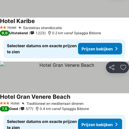
Hotel Karibe
Prijzen bekijken
Hotel
Eersteklas strandlocatie
Prijzen bekijken
2 Sterren
9,0
Uitstekend
1.223
0.2 km vanaf Spiaggia Bibione
Selecteer datums om exacte prijzen
Prijzen bekijken
te zien
Delen
To
Hotel Gran Venere Beach
Prijzen bekijken
Hotel
Traditioneel en mediterraan dineren
Prijzen bekijken
3 Sterren
7,5
Goed
577
0.4 km vanaf Spiaggia Bibione
Selecteer datums om exacte prijzen
Prijzen bekijken
te zien