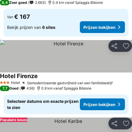
8,4
Zeer goed
2.663
0.4 km vanaf Spiaggia Bibione
€ 167
Van
Bekijk prijzen van
6 sites
Prijzen bekijken
Delen
To
Hotel Firenze
Prijzen bekijken
Hotel
Gemoderniseerde gastvrijheid van een familiebedrijf
Prijzen b
3 Sterren
7,7
Goed
436
0.9 km vanaf Spiaggia Bibione
Selecteer datums om exacte prijzen
Prijzen bekijken
te zien
Populaire keuze
Delen
To