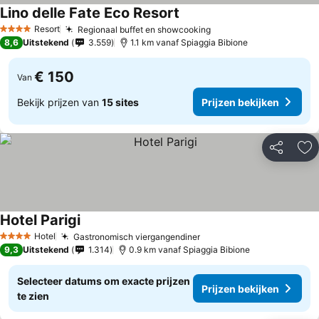
Lino delle Fate Eco Resort
Prijzen bekijken
Resort
Regionaal buffet en showcooking
Prijzen bekijken
4 Sterren
8,6
Uitstekend
3.559
1.1 km vanaf Spiaggia Bibione
€ 150
Van
Bekijk prijzen van
15 sites
Prijzen bekijken
Delen
To
Hotel Parigi
Prijzen bekijken
Hotel
Gastronomisch viergangendiner
Prijzen bekijken
4 Sterren
9,3
Uitstekend
1.314
0.9 km vanaf Spiaggia Bibione
Selecteer datums om exacte prijzen
Prijzen bekijken
te zien