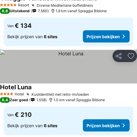
Prijzen bekijken
Resort
Diverse Mediterrane buffetdiners
Prijzen bekijken
5 Sterren
8,8
Uitstekend
7.560
1.9 km vanaf Spiaggia Bibione
€ 134
Van
Bekijk prijzen van
6 sites
Prijzen bekijken
Delen
To
Hotel Luna
Prijzen bekijken
Hotel
Kustidentiteit met retro-invloeden
Prijzen bekijken
4 Sterren
8,4
Zeer goed
1.558
1.0 km vanaf Spiaggia Bibione
€ 210
Van
Bekijk prijzen van
6 sites
Prijzen bekijken