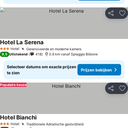
Delen
To
Hotel La Serena
Prijzen bekijken
Hotel
Gerenoveerde en moderne kamers
Prijzen bekijken
3 Sterren
9,5
Uitstekend
418
0.6 km vanaf Spiaggia Bibione
Selecteer datums om exacte prijzen
Prijzen bekijken
te zien
Populaire keuze
Delen
To
Hotel Bianchi
Prijzen bekijken
Hotel
Traditionele Adriatische gastvrijheid
Prijzen bekijken
3 Sterren