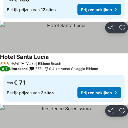
Bekijk prijzen van
12 sites
Prijzen bekijken
Delen
To
Hotel Santa Lucia
Prijzen bekijken
Hotel
Vlakbij Bibione Beach
Prijzen bekijken
3 Sterren
8,7
Uitstekend
767
0.4 km vanaf Spiaggia Bibione
€ 71
Van
Bekijk prijzen van
2 sites
Prijzen bekijken
Delen
To