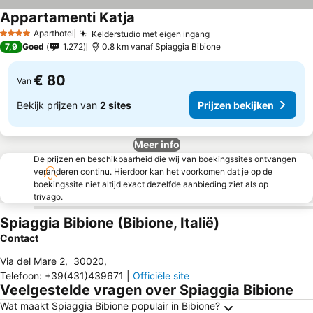
Appartamenti Katja
Prijzen bekijken
Aparthotel
Kelderstudio met eigen ingang
Prijzen bekijken
4 Sterren
7,9
Goed
1.272
0.8 km vanaf Spiaggia Bibione
€ 80
Van
Bekijk prijzen van
2 sites
Prijzen bekijken
Meer info
De prijzen en beschikbaarheid die wij van boekingssites ontvangen
veranderen continu. Hierdoor kan het voorkomen dat je op de
boekingssite niet altijd exact dezelfde aanbieding ziet als op
trivago.
Spiaggia Bibione (Bibione, Italië)
Contact
Via del Mare 2
,
30020
,
Telefoon
:
+39(431)439671
|
Officiële site
Veelgestelde vragen over Spiaggia Bibione
Wat maakt Spiaggia Bibione populair in Bibione?