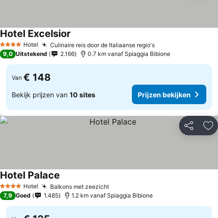
Hotel Excelsior
Prijzen bekijken
Hotel
Culinaire reis door de Italiaanse regio's
Prijzen bekijken
4 Sterren
9,0
Uitstekend
2.166
0.7 km vanaf Spiaggia Bibione
€ 148
Van
Bekijk prijzen van
10 sites
Prijzen bekijken
Delen
To
Hotel Palace
Prijzen bekijken
Hotel
Balkons met zeezicht
Prijzen bekijken
4 Sterren
7,9
Goed
1.485
1.2 km vanaf Spiaggia Bibione