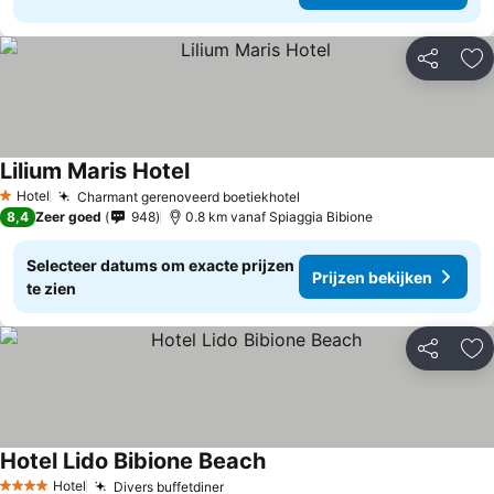
Delen
To
Lilium Maris Hotel
Prijzen bekijken
Hotel
Charmant gerenoveerd boetiekhotel
Prijzen bekijken
1 Sterren
8,4
Zeer goed
948
0.8 km vanaf Spiaggia Bibione
Selecteer datums om exacte prijzen
Prijzen bekijken
te zien
Delen
To
Hotel Lido Bibione Beach
Prijzen bekijken
Hotel
Divers buffetdiner
Prijzen bekijken
4 Sterren