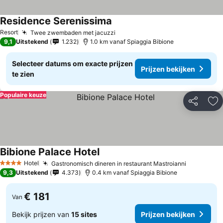
Residence Serenissima
Prijzen bekijken
Resort
Twee zwembaden met jacuzzi
Prijzen bekijken
9,1
Uitstekend
1.232
1.0 km vanaf Spiaggia Bibione
Selecteer datums om exacte prijzen
Prijzen bekijken
te zien
Populaire keuze
Delen
To
Bibione Palace Hotel
Prijzen bekijken
Hotel
Gastronomisch dineren in restaurant Mastroianni
Prijzen be
4 Sterren
9,3
Uitstekend
4.373
0.4 km vanaf Spiaggia Bibione
€ 181
Van
Bekijk prijzen van
15 sites
Prijzen bekijken