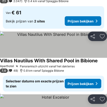
7,1
2.047
0.4 km vanaf Spiaggia Bibione
€ 61
Van
Bekijk prijzen van
2 sites
Prijzen bekijken
Delen
To
Villas Nautilus With Shared Pool in Bibione
Prijz
Aparthotel
Panoramisch uitzicht vanaf het dakterras
Prijzen bekijken
7,0
48
0.8 km vanaf Spiaggia Bibione
Selecteer datums om exacte prijzen
Prijzen bekijken
te zien
Delen
To