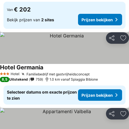
€ 202
Van
Bekijk prijzen van
2 sites
Prijzen bekijken
Delen
To
Hotel Germania
Prijzen bekijken
Hotel
Familiebedrijf met gastvrijheidsconcept
Prijzen bekijken
3 Sterren
8,5
Uitstekend
759
1.0 km vanaf Spiaggia Bibione
Selecteer datums om exacte prijzen
Prijzen bekijken
te zien
Delen
To