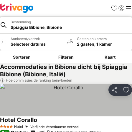
Favorieten
Aanmel
Me
Bestemming
Spiaggia Bibione, Bibione
Aankomst/vertrek
Gasten en kamers
Selecteer datums
2 gasten, 1 kamer
Sorteren
Filteren
Kaart
Accommodaties in Bibione dicht bij Spiaggia
Bibione (Bibione, Italië)
Hoe commissies de ranking beïnvloeden
Delen
To
Hotel Corallo
Prijzen bekijken
Hotel
Verfijnde Venetiaanse eetzaal
Prijzen bekijken
4 Sterren