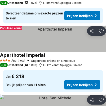
9,3
Uitstekend
1.925
1.1 km vanaf Spiaggia Bibione
Selecteer datums om exacte prijzen
Prijzen bekijken
te zien
Populaire keuze
Delen
To
Aparthotel Imperial
Prijzen bekijken
Aparthotel
Uitgebreide crèche en kinderclub
Prijzen bekijken
4 Sterren
8,6
Uitstekend
1.813
1.0 km vanaf Spiaggia Bibione
€ 218
Van
Bekijk prijzen van
11 sites
Prijzen bekijken
Delen
To