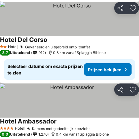
Delen
To
Hotel Del Corso
Prijzen bekijken
Hotel
Gevarieerd en uitgebreid ontbijtbuffet
Prijzen bekijken
2 Sterren
8,7
Uitstekend
912
0.8 km vanaf Spiaggia Bibione
Selecteer datums om exacte prijzen
Prijzen bekijken
te zien
Delen
To
Hotel Ambassador
Prijzen bekijken
Hotel
Kamers met gedeeltelijk zeezicht
Prijzen bekijken
4 Sterren
9,0
Uitstekend
1.276
0.4 km vanaf Spiaggia Bibione