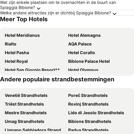
Wat zijn enkele plaatsen om te overnachten in de buurt van
Spiaggia Bibione?
Welke andere attracties zijn er dichtbij Spiaggia Bibione?
Meer Top Hotels
Hotel Meridianus
Hotel Alemagna
Rialto
AQA Palace
Hotel Pasha
Hotel Corallo
Hotel Royal
Bibione Palace Hotel
Hotel San Giorgio Resort****s
Hotel Olympus
Andere populaire strandbestemmingen
Hotel President
Hotel Ambassador
Hotel Smeraldo
Savoy Beach Hotel & Thermal Spa
Venetië Strandhotels
Poreč Strandhotels
Hotel Palace
Mediterranee Family & Spa Hotel
Triëst Strandhotels
Rovinj Strandhotels
Laguna Park Hotel 4Superior
Villaggio Sant'Andrea
Mestre Strandhotels
Lido di Jesolo Strandhotels
Hotel Bembo
Hotel Gran Venere Beach
Umag Strandhotels
Bibione Strandhotels
Hotel Villa del Mar
Hotel Bellevue
Lignano Sabbiadoro Strandhotels
Padua Strandhotels
Bella Italia Efa Village
Hotel Cristallo