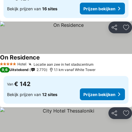
Bekijk prijzen van
16 sites
Prijzen bekijken
Delen
To
On Residence
Hotel
Locatie aan zee in het stadscentrum
5 Sterren
9,6
Uitstekend
2.770
1.1 km vanaf White Tower
€ 142
Van
Bekijk prijzen van
12 sites
Prijzen bekijken
Delen
To