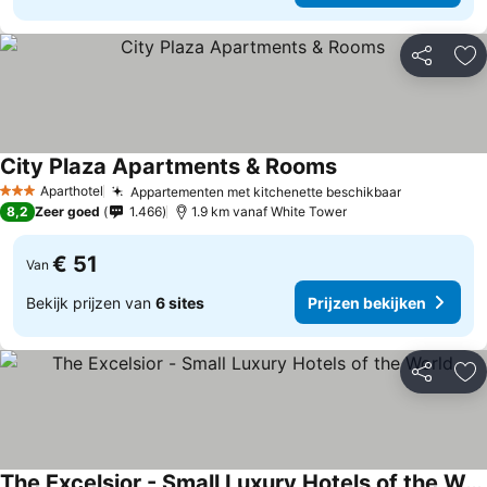
Delen
To
City Plaza Apartments & Rooms
Aparthotel
Appartementen met kitchenette beschikbaar
3 Sterren
8,2
Zeer goed
1.466
1.9 km vanaf White Tower
€ 51
Van
Bekijk prijzen van
6 sites
Prijzen bekijken
Delen
To
The Excelsior - Small Luxury Hotels of the World