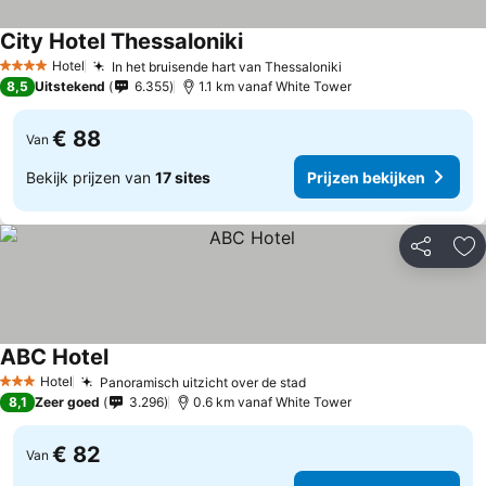
City Hotel Thessaloniki
Hotel
In het bruisende hart van Thessaloniki
4 Sterren
8,5
Uitstekend
6.355
1.1 km vanaf White Tower
€ 88
Van
Bekijk prijzen van
17 sites
Prijzen bekijken
Delen
To
ABC Hotel
Hotel
Panoramisch uitzicht over de stad
3 Sterren
8,1
Zeer goed
3.296
0.6 km vanaf White Tower
€ 82
Van