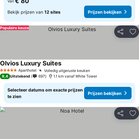
€ 80
Van
Bekijk prijzen van
12 sites
Prijzen bekijken
Populaire keuze
Delen
To
Olvios Luxury Suites
Aparthotel
Volledig uitgeruste keuken
5 Sterren
9,4
Uitstekend
697
1.1 km vanaf White Tower
Selecteer datums om exacte prijzen
Prijzen bekijken
te zien
Delen
To