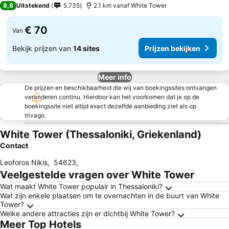
8,8
Uitstekend
5.735
2.1 km vanaf White Tower
€ 70
Van
Bekijk prijzen van
14 sites
Prijzen bekijken
Meer info
De prijzen en beschikbaarheid die wij van boekingssites ontvangen
veranderen continu. Hierdoor kan het voorkomen dat je op de
boekingssite niet altijd exact dezelfde aanbieding ziet als op
trivago.
White Tower (Thessaloniki, Griekenland)
Contact
Leoforos Nikis
,
54623
,
Veelgestelde vragen over White Tower
Wat maakt White Tower populair in Thessaloniki?
Wat zijn enkele plaatsen om te overnachten in de buurt van White
Tower?
Welke andere attracties zijn er dichtbij White Tower?
Meer Top Hotels