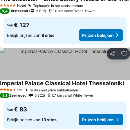
Hotel
Toplocatie in het stadscentrum
5 Sterren
9,4
Uitstekend
3.812
1.0 km vanaf White Tower
€ 127
Van
Bekijk prijzen van
8 sites
Prijzen bekijken
Delen
To
Imperial Palace Classical Hotel Thessaloniki
Hotel
Suites met privé bubbelbaden
4 Sterren
8,1
Zeer goed
6.322
1.7 km vanaf White Tower
€ 83
Van
Bekijk prijzen van
13 sites
Prijzen bekijken