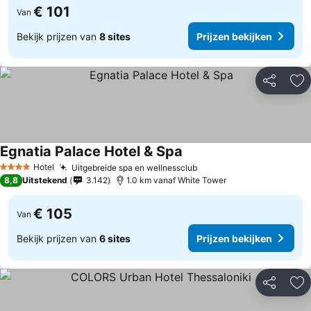
€ 101
Van
Bekijk prijzen van
8 sites
Prijzen bekijken
Delen
To
Egnatia Palace Hotel & Spa
Hotel
Uitgebreide spa en wellnessclub
4 Sterren
8,8
Uitstekend
3.142
1.0 km vanaf White Tower
€ 105
Van
Bekijk prijzen van
6 sites
Prijzen bekijken
Delen
To