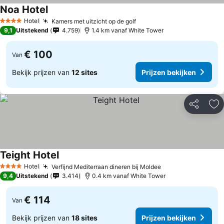
Noa Hotel
Hotel
Kamers met uitzicht op de golf
4 Sterren
9,1
Uitstekend
4.759
1.4 km vanaf White Tower
€ 100
Van
Bekijk prijzen van
12 sites
Prijzen bekijken
Delen
To
Teight Hotel
Hotel
Verfijnd Mediterraan dineren bij Moldee
4 Sterren
9,4
Uitstekend
3.414
0.4 km vanaf White Tower
€ 114
Van
Bekijk prijzen van
18 sites
Prijzen bekijken