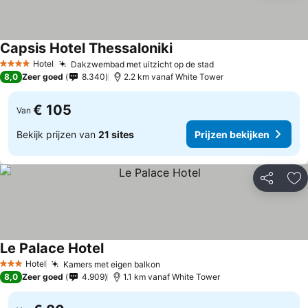
Capsis Hotel Thessaloniki
Hotel
Dakzwembad met uitzicht op de stad
4 Sterren
8,0
Zeer goed
8.340
2.2 km vanaf White Tower
€ 105
Van
Bekijk prijzen van
21 sites
Prijzen bekijken
Delen
To
Le Palace Hotel
Hotel
Kamers met eigen balkon
3 Sterren
8,0
Zeer goed
4.909
1.1 km vanaf White Tower