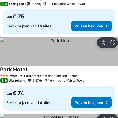
3 Sterren
8,2
Zeer goed
3.524
1.0 km vanaf White Tower
€ 75
Van
Bekijk prijzen van
14 sites
Prijzen bekijken
Delen
To
Park Hotel
Hotel
Loftkamers met panoramisch uitzicht
3 Sterren
8,9
Uitstekend
5.276
1.6 km vanaf White Tower
€ 74
Van
Bekijk prijzen van
14 sites
Prijzen bekijken