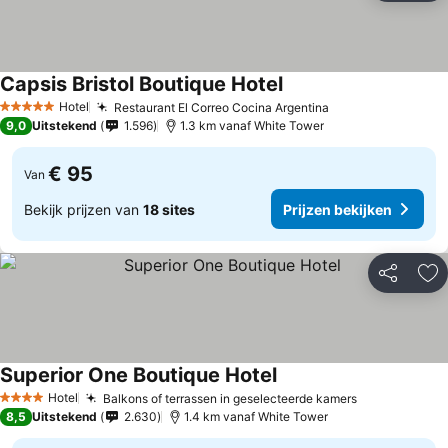
Capsis Bristol Boutique Hotel
Hotel
Restaurant El Correo Cocina Argentina
5 Sterren
9,0
Uitstekend
1.596
1.3 km vanaf White Tower
€ 95
Van
Bekijk prijzen van
18 sites
Prijzen bekijken
Delen
To
Superior One Boutique Hotel
Hotel
Balkons of terrassen in geselecteerde kamers
4 Sterren
8,5
Uitstekend
2.630
1.4 km vanaf White Tower