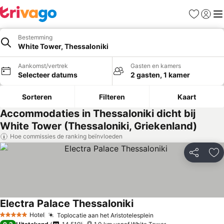
Favorieten
Aanmel
Me
Bestemming
White Tower, Thessaloniki
Aankomst/vertrek
Gasten en kamers
Selecteer datums
2 gasten, 1 kamer
Sorteren
Filteren
Kaart
Accommodaties in Thessaloniki dicht bij
White Tower (Thessaloniki, Griekenland)
Hoe commissies de ranking beïnvloeden
Delen
To
Electra Palace Thessaloniki
Hotel
Toplocatie aan het Aristotelesplein
5 Sterren