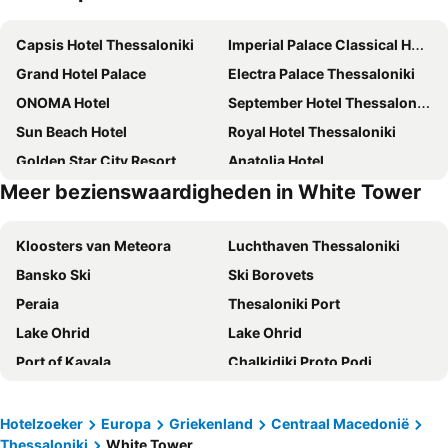
Capsis Hotel Thessaloniki
Imperial Palace Classical Hotel Thessaloniki
Grand Hotel Palace
Electra Palace Thessaloniki
ONOMA Hotel
September Hotel Thessaloniki
Sun Beach Hotel
Royal Hotel Thessaloniki
Golden Star City Resort
Anatolia Hotel
Meer bezienswaardigheden in White Tower
Imperial Plus | Urban Smart Hotel
COLORS Urban Hotel Thessaloniki
Wellness Santa Hotel - Adults Only
Rotonda Hotel
Kloosters van Meteora
Luchthaven Thessaloniki
Park Hotel
Holiday Inn Thessaloniki By Ihg
Bansko Ski
Ski Borovets
The Met Hotel
Domotel Olympia
Peraia
Thesaloniki Port
Zeus Thessaloniki Lazart
Antigon Urban Chic Hotel
Lake Ohrid
Lake Ohrid
Superior One Boutique Hotel
Makedonia Palace
Port of Kavala
Chalkidiki Proto Podi
Urban Elephant Suites
City Hotel Thessaloniki
Skiathos Town
Afytos Beach
Ambassador Hotel Thessaloniki
Thirtynine Urban Stay
Nikiti
Thessaloniki History Centre
Capsis Bristol Boutique Hotel
Le Palace Hotel
Hotelzoeker
Europa
Griekenland
Centraal Macedonië
Thessaloniki
White Tower