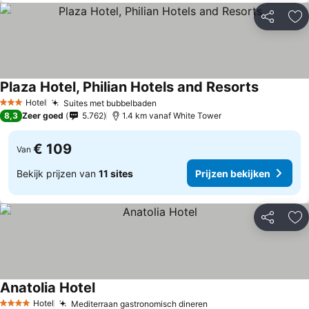
Delen
To
Plaza Hotel, Philian Hotels and Resorts
Hotel
Suites met bubbelbaden
3 Sterren
8,3
Zeer goed
5.762
1.4 km vanaf White Tower
€ 109
Van
Bekijk prijzen van
11 sites
Prijzen bekijken
Delen
To
Anatolia Hotel
Hotel
Mediterraan gastronomisch dineren
4 Sterren