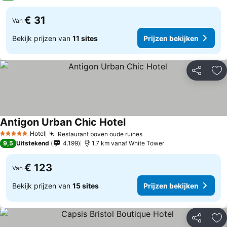
€ 31
Van
Bekijk prijzen van
11 sites
Prijzen bekijken
Delen
To
Antigon Urban Chic Hotel
Hotel
Restaurant boven oude ruïnes
5 Sterren
9,5
Uitstekend
4.199
1.7 km vanaf White Tower
€ 123
Van
Bekijk prijzen van
15 sites
Prijzen bekijken
Delen
To