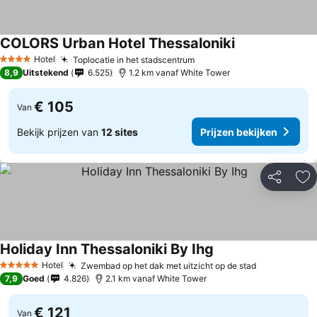
COLORS Urban Hotel Thessaloniki
Hotel
Toplocatie in het stadscentrum
4 Sterren
8,9
Uitstekend
6.525
1.2 km vanaf White Tower
€ 105
Van
Bekijk prijzen van
12 sites
Prijzen bekijken
Delen
To
Holiday Inn Thessaloniki By Ihg
Hotel
Zwembad op het dak met uitzicht op de stad
5 Sterren
7,9
Goed
4.826
2.1 km vanaf White Tower
€ 121
Van