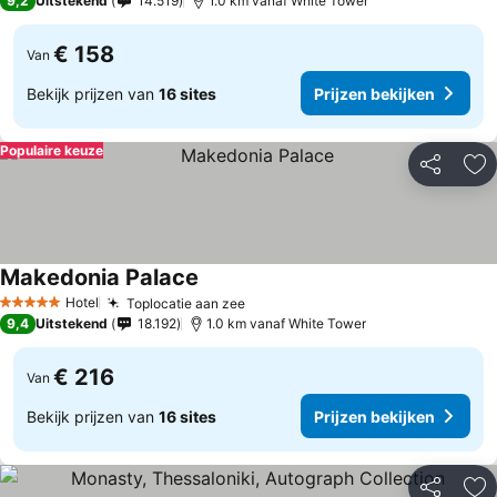
9,2
Uitstekend
14.519
1.0 km vanaf White Tower
€ 158
Van
Bekijk prijzen van
16 sites
Prijzen bekijken
Populaire keuze
Delen
To
Makedonia Palace
Hotel
Toplocatie aan zee
5 Sterren
9,4
Uitstekend
18.192
1.0 km vanaf White Tower
€ 216
Van
Bekijk prijzen van
16 sites
Prijzen bekijken