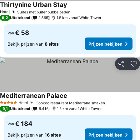
Thirtynine Urban Stay
Hotel
Suites met buitenbubbelbaden
9,2
Uitstekend
1.365
1.5 km vanaf White Tower
€ 58
Van
Bekijk prijzen van
8 sites
Prijzen bekijken
Delen
To
Mediterranean Palace
Hotel
Cookoo restaurant Mediterrane smaken
5 Sterren
9,1
Uitstekend
6.416
1.5 km vanaf White Tower
€ 184
Van
Bekijk prijzen van
16 sites
Prijzen bekijken