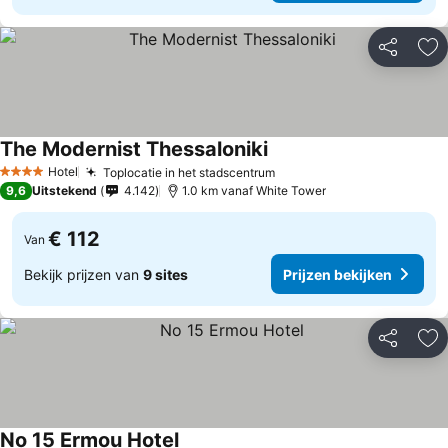
Delen
To
The Modernist Thessaloniki
Hotel
Toplocatie in het stadscentrum
4 Sterren
9,6
Uitstekend
4.142
1.0 km vanaf White Tower
€ 112
Van
Bekijk prijzen van
9 sites
Prijzen bekijken
Delen
To
No 15 Ermou Hotel