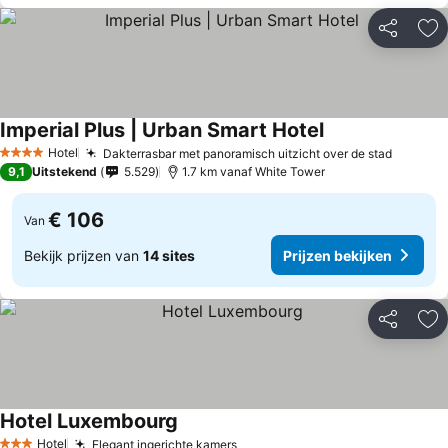
Delen
To
Imperial Plus | Urban Smart Hotel
Hotel
Dakterrasbar met panoramisch uitzicht over de stad
4 Sterren
9,1
Uitstekend
5.529
1.7 km vanaf White Tower
€ 106
Van
Bekijk prijzen van
14 sites
Prijzen bekijken
Delen
To
Hotel Luxembourg
Hotel
Elegant ingerichte kamers