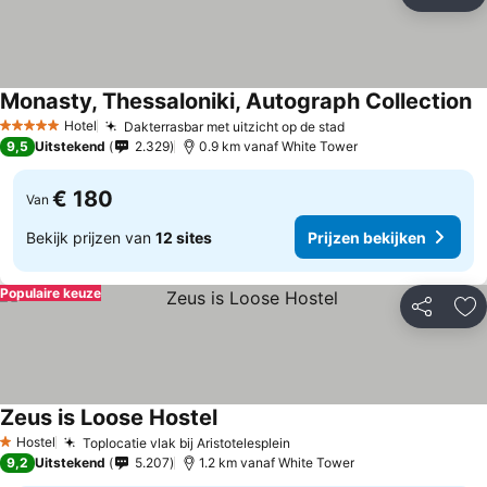
Delen
To
Monasty, Thessaloniki, Autograph Collection
Hotel
Dakterrasbar met uitzicht op de stad
5 Sterren
9,5
Uitstekend
2.329
0.9 km vanaf White Tower
€ 180
Van
Bekijk prijzen van
12 sites
Prijzen bekijken
Populaire keuze
Delen
To
Zeus is Loose Hostel
Hostel
Toplocatie vlak bij Aristotelesplein
1 Sterren
9,2
Uitstekend
5.207
1.2 km vanaf White Tower