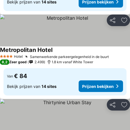
Bekijk prijzen van
14 sites
Prijzen bekijken
Delen
To
Metropolitan Hotel
Hotel
Samenwerkende parkeergelegenheid in de buurt
4 Sterren
8,2
Zeer goed
2.499
1.8 km vanaf White Tower
€ 84
Van
Bekijk prijzen van
14 sites
Prijzen bekijken
Delen
To