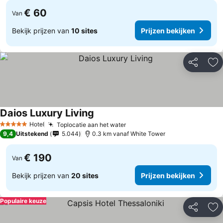
€ 60
Van
Bekijk prijzen van
10 sites
Prijzen bekijken
Delen
To
Daios Luxury Living
Hotel
Toplocatie aan het water
5 Sterren
9,4
Uitstekend
5.044
0.3 km vanaf White Tower
€ 190
Van
Bekijk prijzen van
20 sites
Prijzen bekijken
Populaire keuze
Delen
To