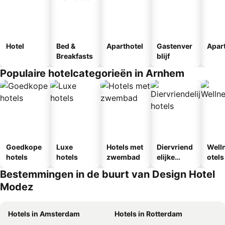
Hotel
Bed &
Aparthotel
Gastenver
Apar
Breakfasts
blijf
Populaire hotelcategorieën in Arnhem
Goedkope
Luxe
Hotels met
Diervriend
Well
hotels
hotels
zwembad
elijke
otels
hotels
Bestemmingen in de buurt van Design Hotel
Modez
Hotels in Amsterdam
Hotels in Rotterdam