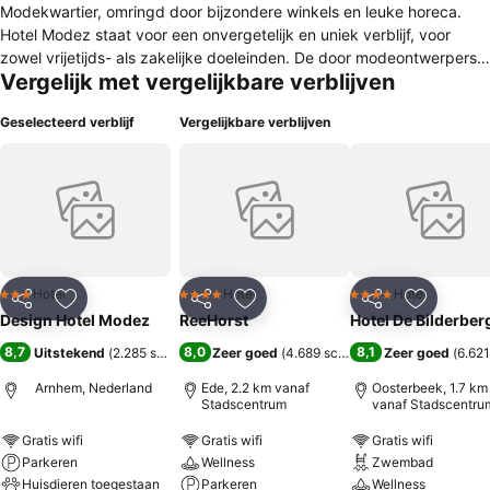
Modekwartier, omringd door bijzondere winkels en leuke horeca.
Hotel Modez staat voor een onvergetelijk en uniek verblijf, voor
zowel vrijetijds- als zakelijke doeleinden. De door modeontwerpers
Vergelijk met vergelijkbare verblijven
en vormgevers individueel ingerichte kamers zijn voorzien van
airconditioning, een Auping Essential-bed, thee- en koffiefaciliteiten,
Geselecteerd verblijf
Vergelijkbare verblijven
een flatscreen-tv, gratis wifi en een eigen badkamer met een
regendouche. In de inspirerende ontbijtruimte kunt u genieten van
een vers bereid, continentaal ontbijtbuffet. In hetzelfde gebouw als
Hotel Modez vindt u Grandcafé Caspar, waar u van een heerlijk
kopje koffie of van het seizoensgebonden menu voor lunch of diner
kunt genieten. Ook zeer geschikt voor een gezellige borrel als
afsluiter van de avond!
Hotel
Hotel
Hotel
3 Sterren
4 Sterren
4 Sterren
Delen
Toevoegen aan favorieten
Delen
Toevoegen aan favorieten
Delen
Toevoege
Design Hotel Modez
ReeHorst
Hotel De Bilderber
8,7
8,0
8,1
Uitstekend
(
2.285 scores
)
Zeer goed
(
4.689 scores
)
Zeer goed
(
6.621
Arnhem, Nederland
Ede, 2.2 km vanaf
Oosterbeek, 1.7 km
Stadscentrum
vanaf Stadscentru
Gratis wifi
Gratis wifi
Gratis wifi
Parkeren
Wellness
Zwembad
Huisdieren toegestaan
Parkeren
Wellness