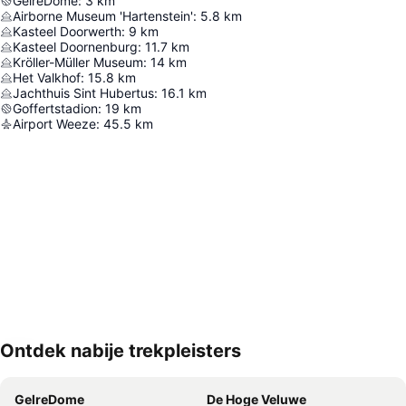
GelreDome
:
3
km
Airborne Museum 'Hartenstein'
:
5.8
km
Kasteel Doorwerth
:
9
km
Kasteel Doornenburg
:
11.7
km
Kröller-Müller Museum
:
14
km
Het Valkhof
:
15.8
km
Jachthuis Sint Hubertus
:
16.1
km
Goffertstadion
:
19
km
Airport Weeze
:
45.5
km
Ontdek nabije trekpleisters
Kaart uitvouwen
GelreDome
De Hoge Veluwe