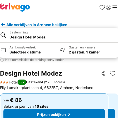
Favorieten
Aanmel
Me
Alle verblijven in Arnhem bekijken
Bestemming
Design Hotel Modez
Aankomst/vertrek
Gasten en kamers
Selecteer datums
2 gasten, 1 kamer
Hoe commissies de ranking beïnvloeden
Design Hotel Modez
Delen
To
Hotel
8,7
Uitstekend
(
2.285 scores
)
3 Sterren
Elly Lamakerplantsoen 4, 6822BZ, Arnhem, Nederland
€ 86
€ 86
van
van
Bekijk prijzen van
16 sites
Bekijk prijzen van
16 sites
Prijzen bekijken
Prijzen bekijken