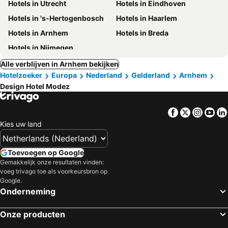
Hotels in Utrecht
Hotels in Eindhoven
Hotels in 's-Hertogenbosch
Hotels in Haarlem
Hotels in Arnhem
Hotels in Breda
Hotels in Nijmegen
Alle verblijven in Arnhem bekijken
Hotelzoeker
Europa
Nederland
Gelderland
Arnhem
Design Hotel Modez
Facebook
Twitter
Insta
Yo
Kies uw land
Toevoegen op Google
Gemakkelijk onze resultaten vinden:
voeg trivago toe als voorkeursbron op
Google.
Onderneming
Onze producten