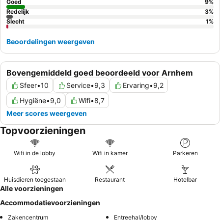
comfort en artistiek design.
Goed
9
%
Redelijk
3
%
Slecht
1
%
Beoordelingen weergeven
Bovengemiddeld goed beoordeeld voor Arnhem
Sfeer
•
10
Service
•
9,3
Ervaring
•
9,2
Hygiëne
•
9,0
Wifi
•
8,7
Meer scores weergeven
Topvoorzieningen
Wifi in de lobby
Wifi in kamer
Parkeren
Huisdieren toegestaan
Restaurant
Hotelbar
Alle voorzieningen
Accommodatievoorzieningen
Zakencentrum
Entreehal/lobby