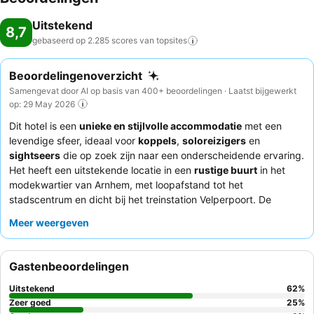
Uitstekend
8,7
gebaseerd op 2.285 scores van
topsites
Beoordelingenoverzicht
Samengevat door AI op basis van 400+ beoordelingen · Laatst bijgewerkt
op: 29 May 2026
Dit hotel is een
unieke en stijlvolle accommodatie
met een
levendige sfeer, ideaal voor
koppels
,
soloreizigers
en
sightseers
die op zoek zijn naar een onderscheidende ervaring.
Het heeft een uitstekende locatie in een
rustige buurt
in het
modekwartier van Arnhem, met loopafstand tot het
stadscentrum en dicht bij het treinstation Velperpoort. De
toewijding van het hotel aan het comfort van de gasten blijkt uit
Meer weergeven
het
huisdiervriendelijke beleid
en de aanwezigheid van koffie-
en theefaciliteiten in elke uniek ontworpen kamer. Gasten prijzen
consequent het
vriendelijke en behulpzame personeel
en het
Gastenbeoordelingen
uitstekende, gevarieerde ontbijt, dat gezonde en veganistische
opties omvat. Voor een echt memorabel verblijf kunt u
Uitstekend
62
%
overwegen een van de
ruime studio's
te boeken voor extra
Zeer goed
25
%