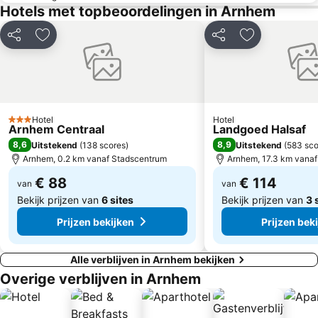
Inselgasthof Nass
Infozentrum Keeken
Hotels met topbeoordelingen in Arnhem
Rheinterrassen
Bahnhof Goch
Delen
Toevoegen aan favorieten
Delen
Toevoegen aa
Freizeitpark Wisseler See
Bahnhof Emmerich
Schleuse Wardhausen
Museum Kurhaus
Apart
Lindenhof
Standerdmolen De Haag
Waldschlösschen
Hotel
Hotel
3 Sterren
Arnhem Centraal
Landgoed Halsaf
Hof von Holland
Rhein Waal Terminal
8,6
8,9
Uitstekend
(
138 scores
)
Uitstekend
(
583 sco
Freizeitzentrum Xanten
Zum Anker
Arnhem, 0.2 km vanaf Stadscentrum
Arnhem, 17.3 km vana
Old twon of Kalkar
Societät
€ 88
€ 114
van
van
Bekijk prijzen van
6 sites
Bekijk prijzen van
3 
Prijzen bekijken
Prijzen bek
Alle verblijven in Arnhem bekijken
Overige verblijven in Arnhem