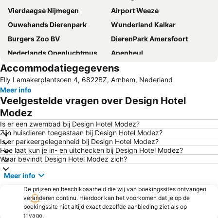
Vierdaagse Nijmegen
Airport Weeze
Ouwehands Dierenpark
Wunderland Kalkar
Burgers Zoo BV
DierenPark Amersfoort
Nederlands Openluchtmuseum
Apenheul
Accommodatiegegevens
Kröller-Müller Museum
Het Loo Palace
Elly Lamakerplantsoen 4, 6822BZ, Arnhem, Nederland
Eiland van Maurik
Waalbrug bij Nijmegen
Meer info
Schloss Moyland
Schwanenburg
Veelgestelde vragen over Design Hotel
Die Rheinpromenade
Figi
Modez
Berg en Bos
Rheinpark
Is er een zwembad bij Design Hotel Modez?
Zijn huisdieren toegestaan bij Design Hotel Modez?
Museum Wasserburg Anholt
Rheinpromenade
Is er parkeergelegenheid bij Design Hotel Modez?
Hoe laat kun je in- en uitchecken bij Design Hotel Modez?
Huis Doorn
Welle
Waar bevindt Design Hotel Modez zich?
Alem
Doppeladler
Meer info
Beemster Polder
Kernie's Familienpark
De prijzen en beschikbaarheid die wij van boekingssites ontvangen
Amusementspark Tivoli
Haldern Pop
veranderen continu. Hierdoor kan het voorkomen dat je op de
boekingssite niet altijd exact dezelfde aanbieding ziet als op
Inselbad BAHIA
Oosterscheldekering
trivago.