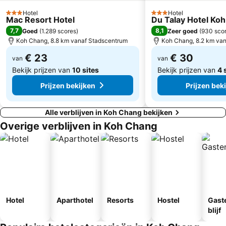
Hotel
Hotel
3 Sterren
3 Sterren
Mac Resort Hotel
Du Talay Hotel Ko
7,7
8,1
Goed
(
1.289 scores
)
Zeer goed
(
930 sco
Koh Chang, 8.8 km vanaf Stadscentrum
Koh Chang, 8.2 km va
€ 23
€ 30
van
van
Bekijk prijzen van
10 sites
Bekijk prijzen van
4 
Prijzen bekijken
Prijzen bek
Alle verblijven in Koh Chang bekijken
Overige verblijven in Koh Chang
Hotel
Aparthotel
Resorts
Hostel
Gast
blijf