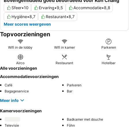
Bovengemiddeld goed beoordeeld voor Koh Chang
Sfeer
•
10
Ervaring
•
9,5
Accommodatie
•
8,8
Hygiëne
•
8,7
Restaurant
•
8,7
Meer scores weergeven
Topvoorzieningen
Wifi in de lobby
Wifi in kamer
Parkeren
Airco
Restaurant
Hotelbar
Alle voorzieningen
Accommodatievoorzieningen
Café
Parkeren
Bagageservice
Bar
Meer info
Kamervoorzieningen
Badkamer met douche
Televisie
Föhn