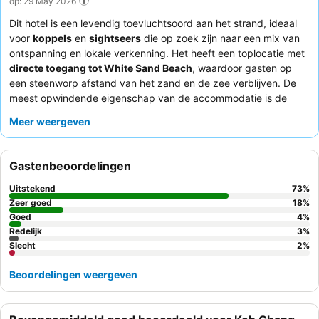
op: 29 May 2026
Dit hotel is een levendig toevluchtsoord aan het strand, ideaal
voor
koppels
en
sightseers
die op zoek zijn naar een mix van
ontspanning en lokale verkenning. Het heeft een toplocatie met
directe toegang tot White Sand Beach
, waardoor gasten op
een steenworp afstand van het zand en de zee verblijven. De
meest opwindende eigenschap van de accommodatie is de
selectie kamers met een
jacuzzi en uitzicht op zee
, die een luxe
Meer weergeven
en pittoreske privé-ervaring bieden. Gasten prijzen consequent
het
vriendelijke en professionele personeel
en het
heerlijke
eten
dat wordt geserveerd in het eigen restaurant, dat vaak een
Gastenbeoordelingen
prachtig uitzicht op zee biedt. Voor een echt verwennerijverblijf
kunt u overwegen een kamer met een
privébalkon
te boeken
Uitstekend
73
%
om te genieten van adembenemende uitzichten op de oceaan
Zeer goed
18
%
en zonsondergangen.
Goed
4
%
Redelijk
3
%
Slecht
2
%
Beoordelingen weergeven