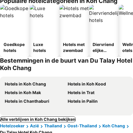
Populaire hotelcategorieën in Koh Chang
Goedkope
Luxe
Hotels met
Diervriend
Well
hotels
hotels
zwembad
elijke
otels
hotels
Bestemmingen in de buurt van Du Talay Hotel
Koh Chang
Hotels in Koh Chang
Hotels in Koh Kood
Hotels in Koh Mak
Hotels in Trat
Hotels in Chanthaburi
Hotels in Pailin
Alle verblijven in Koh Chang bekijken
Hotelzoeker
Azië
Thailand
Oost-Thailand
Koh Chang
Du Talay Hotel Koh Chang