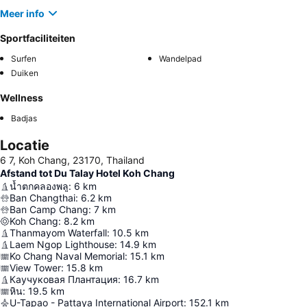
Meer info
Sportfaciliteiten
Surfen
Wandelpad
Duiken
Wellness
Badjas
Locatie
6 7, Koh Chang, 23170, Thailand
Afstand tot Du Talay Hotel Koh Chang
น้ำตกคลองพลู
:
6
km
Ban Changthai
:
6.2
km
Ban Camp Chang
:
7
km
Koh Chang
:
8.2
km
Thanmayom Waterfall
:
10.5
km
Laem Ngop Lighthouse
:
14.9
km
Ko Chang Naval Memorial
:
15.1
km
View Tower
:
15.8
km
Каучуковая Плантация
:
16.7
km
หิน
:
19.5
km
U-Tapao - Pattaya International Airport
:
152.1
km