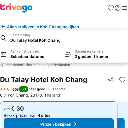
Favorieten
Aanmel
Me
Alle verblijven in Koh Chang bekijken
Bestemming
Du Talay Hotel Koh Chang
Aankomst/vertrek
Gasten en kamers
Selecteer datums
2 gasten, 1 kamer
Hoe commissies de ranking beïnvloeden
Du Talay Hotel Koh Chang
Delen
To
Hotel
8,1
Zeer goed
(
930 scores
)
3 Sterren
6 7, Koh Chang, 23170, Thailand
€ 30
€ 30
van
van
Bekijk prijzen van
4 sites
Bekijk prijzen van
4 sites
Prijzen bekijken
Prijzen bekijken