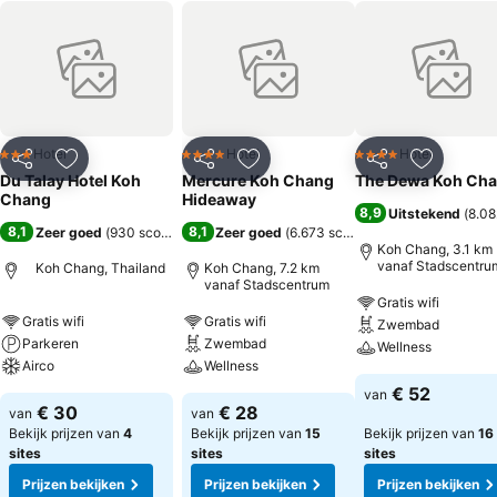
Hotel
Hotel
Hotel
3 Sterren
4 Sterren
4 Sterren
Delen
Toevoegen aan favorieten
Delen
Toevoegen aan favorieten
Delen
Toevoege
Du Talay Hotel Koh
Mercure Koh Chang
The Dewa Koh Ch
Chang
Hideaway
8,9
Uitstekend
(
8.08
8,1
8,1
Zeer goed
(
930 scores
)
Zeer goed
(
6.673 scores
)
Koh Chang, 3.1 km
vanaf Stadscentru
Koh Chang, Thailand
Koh Chang, 7.2 km
vanaf Stadscentrum
Gratis wifi
Gratis wifi
Gratis wifi
Zwembad
Parkeren
Zwembad
Wellness
Airco
Wellness
€ 52
van
€ 30
€ 28
van
van
Bekijk prijzen van
4
Bekijk prijzen van
15
Bekijk prijzen van
16
sites
sites
sites
Prijzen bekijken
Prijzen bekijken
Prijzen bekijken