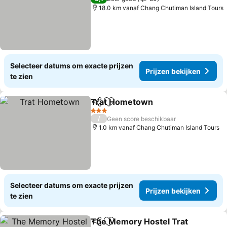
18.0 km vanaf Chang Chutiman Island Tours
Selecteer datums om exacte prijzen
Prijzen bekijken
te zien
Trat Hometown
Delen
Toevoegen aan favorieten
Prijzen bek
3 Sterren
/
Geen score beschikbaar
1.0 km vanaf Chang Chutiman Island Tours
Selecteer datums om exacte prijzen
Prijzen bekijken
te zien
The Memory Hostel Trat
Delen
Toevoegen aan favorieten