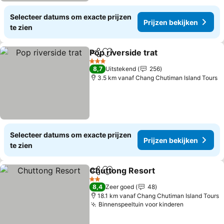
Selecteer datums om exacte prijzen
Prijzen bekijken
te zien
Pop riverside trat
Delen
Toevoegen aan favorieten
Prijzen b
3 Sterren
8,7
Uitstekend
256
3.5 km vanaf Chang Chutiman Island Tours
Selecteer datums om exacte prijzen
Prijzen bekijken
te zien
Chuttong Resort
Delen
Toevoegen aan favorieten
Prijzen be
2 Sterren
8,4
Zeer goed
48
18.1 km vanaf Chang Chutiman Island Tours
Binnenspeeltuin voor kinderen
Prijzen bek