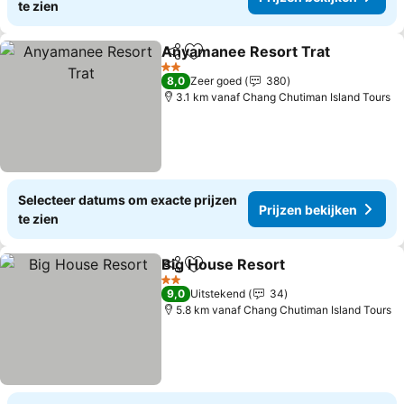
te zien
Anyamanee Resort Trat
Delen
Toevoegen aan favorieten
Pr
2 Sterren
8,0
Zeer goed
380
3.1 km vanaf Chang Chutiman Island Tours
Selecteer datums om exacte prijzen
Prijzen bekijken
te zien
Big House Resort
Delen
Toevoegen aan favorieten
Prijzen b
2 Sterren
9,0
Uitstekend
34
5.8 km vanaf Chang Chutiman Island Tours