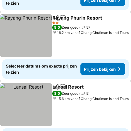
Prijzen bekijken
te zien
Rayang Phurin Resort
Delen
Toevoegen aan favorieten
Prij
2 Sterren
8,0
Zeer goed
57
16.2 km vanaf Chang Chutiman Island Tours
Selecteer datums om exacte prijzen
Prijzen bekijken
te zien
Lansai Resort
Delen
Toevoegen aan favorieten
Prijzen bekij
8,0
Zeer goed
5
15.6 km vanaf Chang Chutiman Island Tours