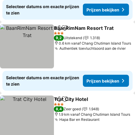
Selecteer datums om exacte prijzen
Prijzen bekijken
te zien
BaanRimNam Resort Trat
Delen
Toevoegen aan favorieten
P
3 Sterren
9,2
Uitstekend
1.318
0.6 km vanaf Chang Chutiman Island Tours
Authentiek toevluchtsoord aan de rivier
Prij
Selecteer datums om exacte prijzen
Prijzen bekijken
te zien
Trat City Hotel
Delen
Toevoegen aan favorieten
Prijzen beki
3 Sterren
8,4
Zeer goed
1.948
1.9 km vanaf Chang Chutiman Island Tours
Hapa Bar en Restaurant
Prijzen bekijke