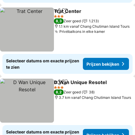
Trat Center
Delen
Toevoegen aan favorieten
Prijzen bekijke
3 Sterren
8,3
Zeer goed
1.213
1.1 km vanaf Chang Chutiman Island Tours
Privébalkons in elke kamer
Prijzen bekij
Selecteer datums om exacte prijzen
Prijzen bekijken
te zien
D Wan Unique Resotel
Delen
Toevoegen aan favorieten
Prij
3 Sterren
8,2
Zeer goed
38
3.7 km vanaf Chang Chutiman Island Tours
Selecteer datums om exacte prijzen