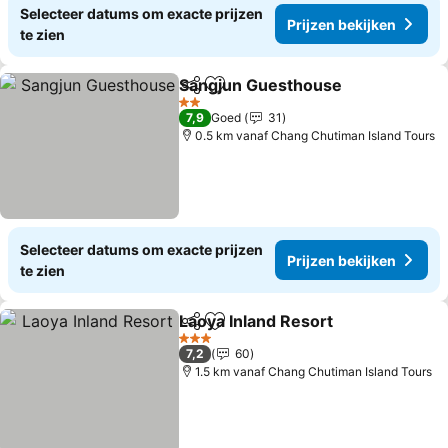
Selecteer datums om exacte prijzen
Prijzen bekijken
te zien
Sangjun Guesthouse
Delen
Toevoegen aan favorieten
Prijz
2 Sterren
7,9
Goed
31
0.5 km vanaf Chang Chutiman Island Tours
Selecteer datums om exacte prijzen
Prijzen bekijken
te zien
Laoya Inland Resort
Delen
Toevoegen aan favorieten
Prijze
3 Sterren
7,2
60
1.5 km vanaf Chang Chutiman Island Tours