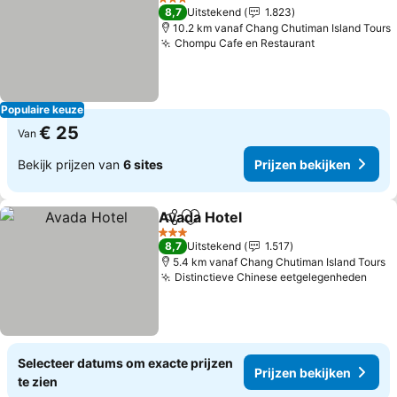
3 Sterren
8,7
Uitstekend
1.823
10.2 km vanaf Chang Chutiman Island Tours
Chompu Cafe en Restaurant
Prijzen beki
Populaire keuze
€ 25
Van
Bekijk prijzen van
6 sites
Prijzen bekijken
Avada Hotel
Delen
Toevoegen aan favorieten
Prijzen bekijke
3 Sterren
8,7
Uitstekend
1.517
5.4 km vanaf Chang Chutiman Island Tours
Distinctieve Chinese eetgelegenheden
Prij
Selecteer datums om exacte prijzen
Prijzen bekijken
te zien