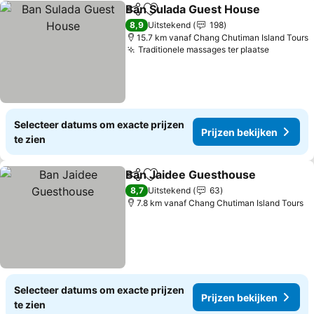
Ban Sulada Guest House
Delen
Toevoegen aan favorieten
P
8,9
Uitstekend
198
15.7 km vanaf Chang Chutiman Island Tours
Traditionele massages ter plaatse
Prijzen 
Selecteer datums om exacte prijzen
Prijzen bekijken
te zien
Ban Jaidee Guesthouse
Delen
Toevoegen aan favorieten
Pr
8,7
Uitstekend
63
7.8 km vanaf Chang Chutiman Island Tours
Selecteer datums om exacte prijzen
Prijzen bekijken
te zien