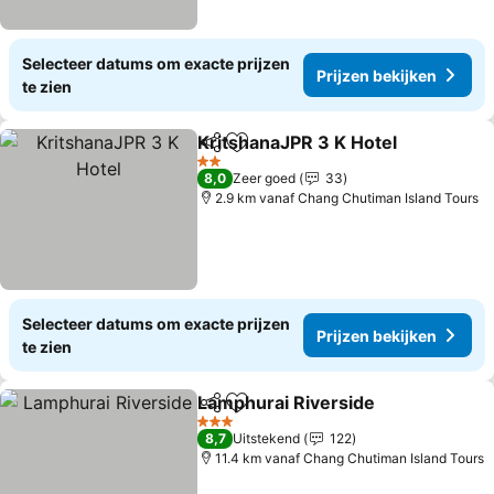
Selecteer datums om exacte prijzen
Prijzen bekijken
te zien
KritshanaJPR 3 K Hotel
Delen
Toevoegen aan favorieten
Pri
2 Sterren
8,0
Zeer goed
33
2.9 km vanaf Chang Chutiman Island Tours
Selecteer datums om exacte prijzen
Prijzen bekijken
te zien
Lamphurai Riverside
Delen
Toevoegen aan favorieten
Prijze
3 Sterren
8,7
Uitstekend
122
11.4 km vanaf Chang Chutiman Island Tours