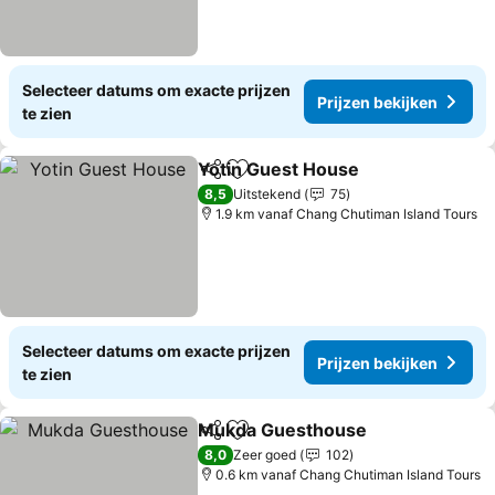
Selecteer datums om exacte prijzen
Prijzen bekijken
te zien
Yotin Guest House
Delen
Toevoegen aan favorieten
Prijzen 
8,5
Uitstekend
75
1.9 km vanaf Chang Chutiman Island Tours
Selecteer datums om exacte prijzen
Prijzen bekijken
te zien
Mukda Guesthouse
Delen
Toevoegen aan favorieten
Prijzen
8,0
Zeer goed
102
0.6 km vanaf Chang Chutiman Island Tours