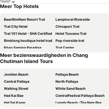
Tours?
Meer Top Hotels
BaanRimNam Resort Trat
Lamphurai Riverside
Trat City Hotel
Chivapuri Trat
Trat 101 Hotel - SHA Certified
Hotel Toscana Trat
Rimklong boutique hotel trad
Pop riverside trat
Khao Saming Paradise
Trat Center
Meer bezienswaardigheden in Chang
Khlong bang phra boutique hotel
Chutiman Island Tours
Jomtien Beach
Pattaya Beach
Central Pattaya
North Pattaya
Walking Street
White Sand Beach
Had Kai Bae
CentralFestival Pattaya Beach
Hat Sai Kaew
Lonely Beach -Tha Nam Beach