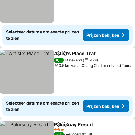
Selecteer datums om exacte prijzen
Prijzen bekijken
te zien
Artist's Place Trat
Delen
Toevoegen aan favorieten
Prijzen b
8,5
Uitstekend
428
0.5 km vanaf Chang Chutiman Island Tours
Selecteer datums om exacte prijzen
Prijzen bekijken
te zien
Palmsuay Resort
Delen
Toevoegen aan favorieten
Prijzen b
3 Sterren
8,1
Zeer goed
80