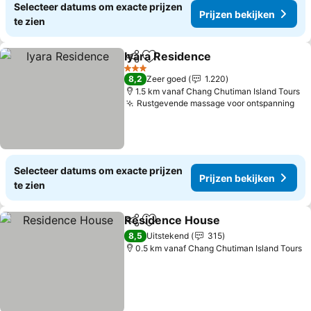
Selecteer datums om exacte prijzen
Prijzen bekijken
te zien
Iyara Residence
Delen
Toevoegen aan favorieten
Prijzen be
3 Sterren
8,2
Zeer goed
1.220
1.5 km vanaf Chang Chutiman Island Tours
Rustgevende massage voor ontspanning
Pri
Selecteer datums om exacte prijzen
Prijzen bekijken
te zien
Residence House
Delen
Toevoegen aan favorieten
Prijzen b
8,5
Uitstekend
315
0.5 km vanaf Chang Chutiman Island Tours