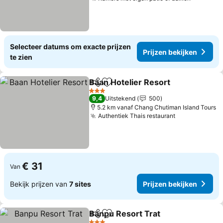
Prijzen 
Selecteer datums om exacte prijzen
Prijzen bekijken
te zien
Baan Hotelier Resort
Delen
Toevoegen aan favorieten
Prijz
3 Sterren
9,4
Uitstekend
500
5.2 km vanaf Chang Chutiman Island Tours
Authentiek Thais restaurant
Prijzen bekij
€ 31
Van
Bekijk prijzen van
7 sites
Prijzen bekijken
Banpu Resort Trat
Delen
Toevoegen aan favorieten
Prijzen 