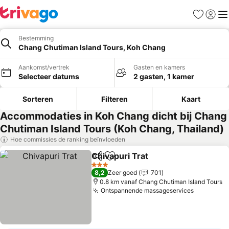
Favorieten
Aanmel
Me
Bestemming
Chang Chutiman Island Tours, Koh Chang
Aankomst/vertrek
Gasten en kamers
Selecteer datums
2 gasten, 1 kamer
Sorteren
Filteren
Kaart
Accommodaties in Koh Chang dicht bij Chang
Chutiman Island Tours (Koh Chang, Thailand)
Hoe commissies de ranking beïnvloeden
Chivapuri Trat
Delen
Toevoegen aan favorieten
Prijzen beki
3 Sterren
8,2
Zeer goed
701
0.8 km vanaf Chang Chutiman Island Tours
Ontspannende massageservices
Prijzen b