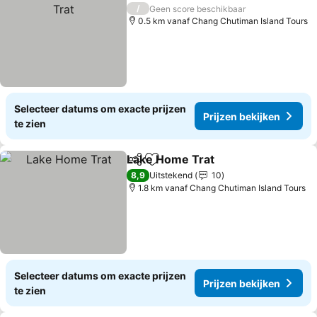
P
/
Geen score beschikbaar
0.5 km vanaf Chang Chutiman Island Tours
Selecteer datums om exacte prijzen
Prijzen bekijken
te zien
Lake Home Trat
Delen
Toevoegen aan favorieten
Prijzen bek
8,9
Uitstekend
10
1.8 km vanaf Chang Chutiman Island Tours
Selecteer datums om exacte prijzen
Prijzen bekijken
te zien