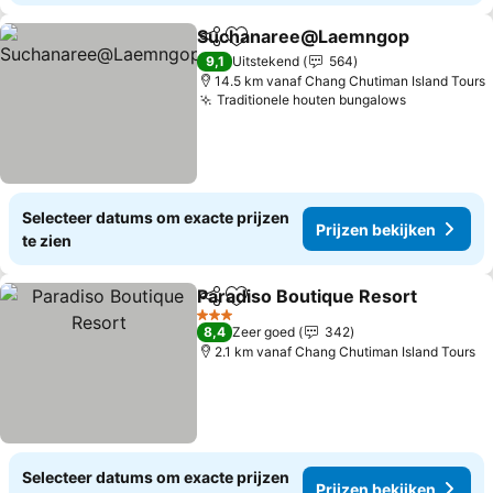
Suchanaree@Laemngop
Delen
Toevoegen aan favorieten
P
9,1
Uitstekend
564
14.5 km vanaf Chang Chutiman Island Tours
Traditionele houten bungalows
Prijzen be
Selecteer datums om exacte prijzen
Prijzen bekijken
te zien
Paradiso Boutique Resort
Delen
Toevoegen aan favorieten
3 Sterren
8,4
Zeer goed
342
2.1 km vanaf Chang Chutiman Island Tours
Selecteer datums om exacte prijzen
Prijzen bekijken