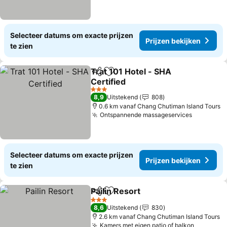
Selecteer datums om exacte prijzen
Prijzen bekijken
te zien
Trat 101 Hotel - SHA
Delen
Toevoegen aan favorieten
Certified
Prijzen bekijken
3 Sterren
8,9
Uitstekend
808
0.6 km vanaf Chang Chutiman Island Tours
Ontspannende massageservices
Prijzen b
Selecteer datums om exacte prijzen
Prijzen bekijken
te zien
Pailin Resort
Delen
Toevoegen aan favorieten
Prijzen bekijk
3 Sterren
8,6
Uitstekend
830
2.6 km vanaf Chang Chutiman Island Tours
Kamers met eigen patio of balkon