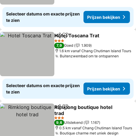
Selecteer datums om exacte prijzen
Prijzen bekijken
te zien
Hotel Toscana Trat
Delen
Toevoegen aan favorieten
Prijzen
3 Sterren
7,9
Goed
1.909
1.6 km vanaf Chang Chutiman Island Tours
Buitenzwembad om te ontspannen
Prijzen
Selecteer datums om exacte prijzen
Prijzen bekijken
te zien
Rimklong boutique hotel
Delen
Toevoegen aan favorieten
trad
Prijzen bekijken
3 Sterren
9,6
Uitstekend
1.167
0.5 km vanaf Chang Chutiman Island Tours
Boutique charme met uniek design
Prijzen